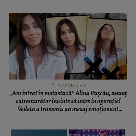
cine s-a întâlnit partenerul fostei politiciene în
București! Gestul lui...
WOWBIZ.RO
„Am intrat în metastază” Alina Pușcău, anunț
cutremurător înainte să intre în operație!
Vedeta a transmis un mesaj emoționant
fanilor