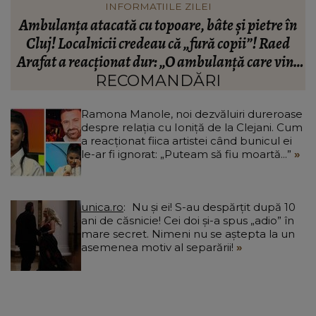
VEDETE
n
Cum arată viața fiicei Ronei Hartner, la trei ani
de la moartea artistei. Rinda Hartner a oferit
e
detalii neașteptate: „Nu ne lasă să mutăm nimic.”
RECOMANDĂRI
Ramona Manole, noi dezvăluiri dureroase
despre relația cu Ioniță de la Clejani. Cum
a reacționat fiica artistei când bunicul ei
le-ar fi ignorat: „Puteam să fiu moartă...”
unica.ro
Nu și ei! S-au despărțit după 10
ani de căsnicie! Cei doi și-a spus „adio” în
mare secret. Nimeni nu se aștepta la un
asemenea motiv al separării!