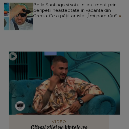
Bella Santiago și soțul ei au trecut prin
peripeții neașteptate în vacanța din
Grecia. Ce a pățit artista: „Îmi pare rău!”
VIDEO
Clipul zilei pe kfetele.ro