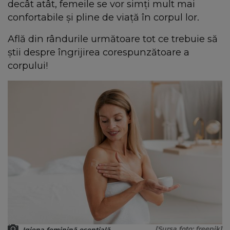
decât atât, femeile se vor simți mult mai
confortabile și pline de viață în corpul lor.
Află din rândurile următoare tot ce trebuie să
știi despre îngrijirea corespunzătoare a
corpului!
[Sursa foto: freepik]
Igiena feminină esențială