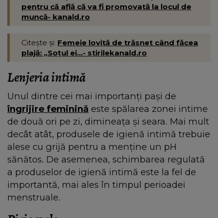
pentru că află că va fi promovată la locul de
muncă- kanald.ro
Citește și:
Femeie lovită de trăsnet când făcea
plajă: „Soțul ei...- stirilekanald.ro
Lenjeria intimă
Unul dintre cei mai importanți pași de
îngrijire feminină
este spălarea zonei intime
de două ori pe zi, dimineața și seara. Mai mult
decât atât, produsele de igienă intimă trebuie
alese cu grijă pentru a menține un pH
sănătos. De asemenea, schimbarea regulată
a produselor de igienă intimă este la fel de
importantă, mai ales în timpul perioadei
menstruale.