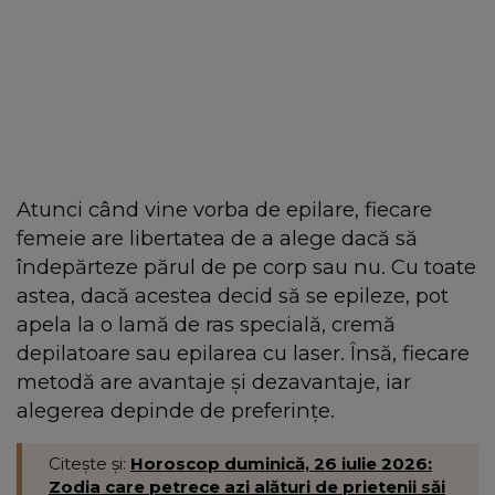
Atunci când vine vorba de epilare, fiecare
femeie are libertatea de a alege dacă să
îndepărteze părul de pe corp sau nu. Cu toate
astea, dacă acestea decid să se epileze, pot
apela la o lamă de ras specială, cremă
depilatoare sau epilarea cu laser. Însă, fiecare
metodă are avantaje și dezavantaje, iar
alegerea depinde de preferințe.
Citește și:
Horoscop duminică, 26 iulie 2026:
Zodia care petrece azi alături de prietenii săi