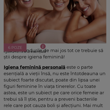
6 POZE
Află din rândurile de mai jos tot ce trebuie să
Igiena feminină esențială
știi despre igiena feminină!
Igiena feminină personală
este o parte
esențială a vieții însă, nu este întotdeauna un
subiect foarte discutat, poate din lipsa unei
figuri feminine în viața tinerelor. Cu toate
astea, este un subiect pe care orice femeie ar
trebui să îl știe, pentru a preveni bacteriile
rele care pot cauza boli și afecțiuni. Mai mult