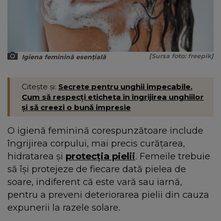
[Sursa foto: freepik]
Igiena feminină esențială
Citește și:
Secrete pentru unghii impecabile.
Cum să respecți eticheta în îngrijirea unghiilor
și să creezi o bună impresie
O igienă feminină corespunzătoare include
îngrijirea corpului, mai precis curățarea,
hidratarea și
protecția pielii
. Femeile trebuie
să își protejeze de fiecare dată pielea de
soare, indiferent că este vară sau iarnă,
pentru a preveni deteriorarea pielii din cauza
expunerii la razele solare.