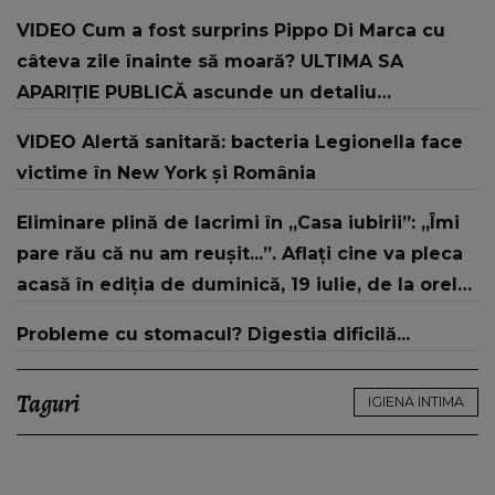
două ori
VIDEO Cum a fost surprins Pippo Di Marca cu
câteva zile înainte să moară? ULTIMA SA
APARIȚIE PUBLICĂ ascunde un detaliu
cutremurător pe care toți L-AU OBSERVAT abia
VIDEO Alertă sanitară: bacteria Legionella face
după vestea tristă: "Încă nu putem să credem
victime în New York și România
și..."
Eliminare plină de lacrimi în „Casa iubirii”: „Îmi
pare rău că nu am reușit...”. Aflați cine va pleca
acasă în ediția de duminică, 19 iulie, de la orele
16:00 și 19:00, doar la Kanal D
Probleme cu stomacul? Digestia dificilă...
Taguri
IGIENA INTIMA