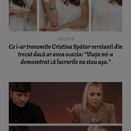
VEDETE
Ce i-ar transmite Cristina Spătar versiunii din
trecut dacă ar avea ocazia: “Viața mi-a
demosntrat că lucrurile nu stau așa.”