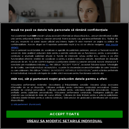
Nouă ne pasă ca datele tale personale să rămână confidențiale
Noi și partenerii noștri
589
stocăm și/sau accesăm informații pe dispozitivul dvs., precum identificatorii cookie
unici pentru prelucrarea datelor cu caracter personal. Puteți accepta sau gestiona preferințele dvs. făcând clic
mai jos, respectiv vă puteți opune utilizării unui interes legitim în orice moment pe pagina cu politica de
confidențialitate. Aceste alegeri vor fi raportate partenerilor noștri și nu vă vor afecta navigarea.
Mai multe
detalii
Noi si partenerii nostri (retelele de socializare si agentiile de publicitate partenere, precum si furnizorii nostri de
servicii de date analitice) prelucram date pentru a permite website-ului sa functioneze, pentru a personaliza
continutul si anunturile publicitare afisate in functie de interesele si/sau profilul dvs., pentru a va oferi
functionalitati aferente retelelor de socializare si pentru a analiza traficul pe website. Beneficiati de drepturile
prevazute de art. 15-22 din GDPR in legatura cu prelucrarea datelor cu caracter personal. Aceste drepturi pot fi
exercitate prin modalitatea indicata
aici
. Prin click pe “ACCEPT TOATE”, acceptati folosirea tuturor Tehnologiilor
de tip Cookie, care implica inclusiv acceptul dvs. cu privire la stocarea/accesarea informatiilor de catre Vendor-ii
cu care colaboram. Prin click pe “VREAU SA MODIFIC SETARILE INDIVIDUAL” puteti schimba preferintele
in mod individual, mai putin cele legate de cookie strict necesare pentru functionarea website-ului.
Atât noi, cât și partenerii noștri prelucrăm datele pentru a oferi:
HOROSCOP
Măsurarea performanței reclamelor. Dezvoltarea și îmbunătățirea serviciilor. Stocarea și/sau accesarea
informațiilor de pe un dispozitiv. Utilizarea profilurilor pentru selectarea conținutului personalizat. Crearea
profilurilor de conținut personalizat. Utilizarea profilurilor pentru selectarea publicității personalizate. Crearea
Horoscop 29 iulie 2026: O zodie va lua o decizie
profilurilor pentru publicitate personalizată. Măsurarea performanței conținutului. Înțelegerea publicului prin
statistici sau combinații de date din surse diferite. Utilizarea de date limitate pentru a selecta publicitatea.
Utilizarea datelor limitate pentru a selecta conținutul. Date precise de geolocație și identificarea prin scanarea
radicală și va renunța la partenerul de viață
dispozitivului.
Listă parteneri (furnizori)
din prezent
ACCEPT TOATE
VREAU SA MODIFIC SETARILE INDIVIDUAL