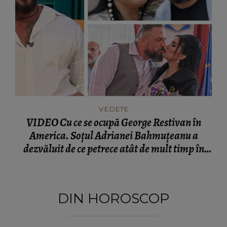
VEDETE
VIDEO Cu ce se ocupă George Restivan în
America. Soțul Adrianei Bahmuțeanu a
dezvăluit de ce petrece atât de mult timp în
România: „Trebuie să ne împărțim pe două
continente.”
DIN HOROSCOP