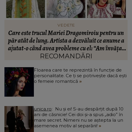
VEDETE
Care este trucul Mariei Dragomiroiu pentru un
ie
păr atât de lung. Artista a dezvăluit ce anume a
ajutat-o când avea probleme cu el: “Am învățat
din bătrâni.”
RECOMANDĂRI
Floarea care te reprezintă în funcție de
personalitate. Ce ți se potrivește dacă ești
o femeie romantică
unica.ro
Nu și ei! S-au despărțit după 10
ani de căsnicie! Cei doi și-a spus „adio” în
mare secret. Nimeni nu se aștepta la un
asemenea motiv al separării!