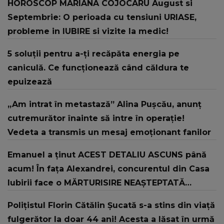
HOROSCOP MARIANA COJOCARU August si
Septembrie: O perioada cu tensiuni URIASE,
probleme in IUBIRE si vizite la medic!
5 soluții pentru a-ți recăpăta energia pe
caniculă. Ce funcționează când căldura te
epuizează
„Am intrat în metastază” Alina Pușcău, anunț
cutremurător înainte să intre în operație!
Vedeta a transmis un mesaj emoționant fanilor
Emanuel a ținut ACEST DETALIU ASCUNS până
acum! În fața Alexandrei, concurentul din Casa
Iubirii face o MĂRTURISIRE NEAȘTEPTATĂ
despre mama sa: "I-am spus și ei în față, eu nu
Polițistul Florin Cătălin Șucată s-a stins din viață
te iubesc pentru că..."
fulgerător la doar 44 ani! Acesta a lăsat în urmă