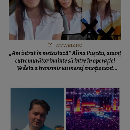
WOWBIZ.RO
„Am intrat în metastază” Alina Pușcău, anunț
cutremurător înainte să intre în operație!
Vedeta a transmis un mesaj emoționant
fanilor