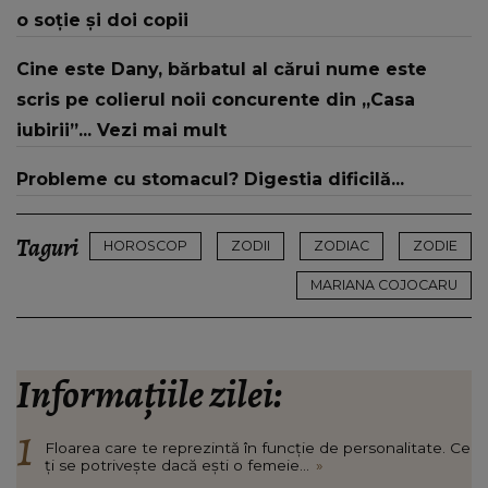
o soție și doi copii
Cine este Dany, bărbatul al cărui nume este
scris pe colierul noii concurente din „Casa
iubirii”... Vezi mai mult
Probleme cu stomacul? Digestia dificilă...
Taguri
HOROSCOP
ZODII
ZODIAC
ZODIE
MARIANA COJOCARU
Informațiile zilei:
Floarea care te reprezintă în funcție de personalitate. Ce
ți se potrivește dacă ești o femeie...
»