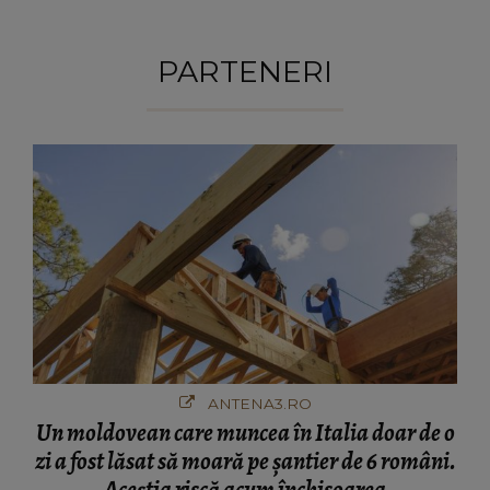
PARTENERI
ANTENA3.RO
Un moldovean care muncea în Italia doar de o
zi a fost lăsat să moară pe şantier de 6 români.
Aceștia riscă acum închisoarea