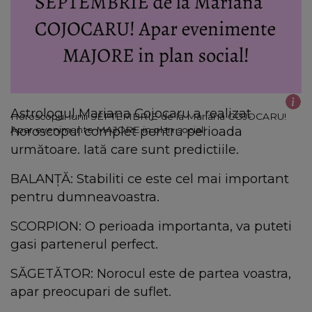
Astrologul Mariana Cojocaru a realizat
Horoscopul lunii SEPTEMBRIE de la Mariana COJOCARU!
horoscopul complet pentru perioada
Apar evenimente MAJORE in plan social!
următoare. Iată care sunt predictiile.
BALANŢĂ: Stabiliti ce este cel mai important
pentru dumneavoastra.
SCORPION: O perioada importanta, va puteti
gasi partenerul perfect.
SĂGETĂTOR: Norocul este de partea voastra,
apar preocupari de suflet.