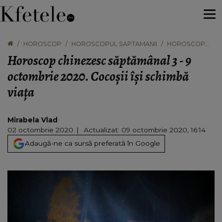
HOROSCOP
HOROSCOPUL SAPTAMANII
HOROSCOP
CHINEZESC
Horoscop chinezesc săptămânal 3 - 9
SĂPTĂMÂNAL
3 - 9
octombrie 2020. Cocoșii își schimbă
OCTOMBRIE
viața
2020. COCOȘII
ÎȘI SCHIMBĂ
VIAȚA
Mirabela Vlad
02 octombrie 2020
Actualizat: 09 octombrie 2020, 16:14
Adaugă-ne ca sursă preferată în Google