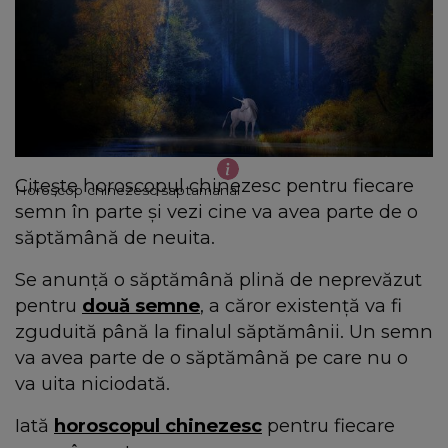
Citește horoscopul chinezesc pentru fiecare
Horoscop chinezesc saptamanal
semn în parte și vezi cine va avea parte de o
săptămână de neuita.
Se anunță o săptămână plină de neprevăzut
pentru
două semne
, a căror existență va fi
zguduită până la finalul săptămânii. Un semn
va avea parte de o săptămână pe care nu o
va uita niciodată.
Iată
horoscopul chinezesc
pentru fiecare