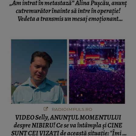
„Am intrat în metastază” Alina Pușcău, anunț
cutremurător înainte să intre în operație!
Vedeta a transmis un mesaj emoționant
fanilor
RADIOIMPULS.RO
VIDEO Selly, ANUNȚUL MOMENTULUI
despre NIBIRU! Ce se va întâmpla și CINE
SUNT CEI VIZAȚI de această situație: "Îmi e