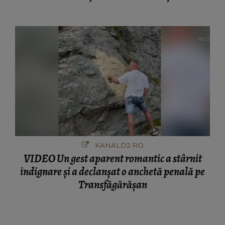
ciudă că..."
KANALD2.RO
VIDEO Un gest aparent romantic a stârnit
indignare și a declanșat o anchetă penală pe
Transfăgărășan