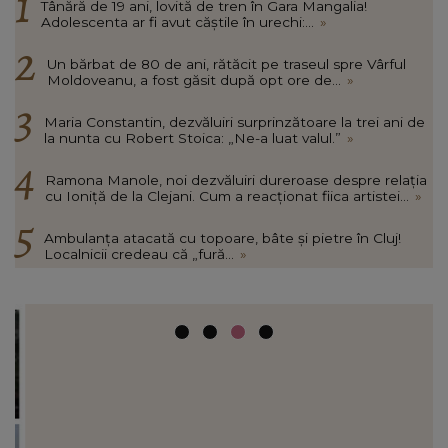
Tânără de 19 ani, lovită de tren în Gara Mangalia!
Adolescenta ar fi avut căștile în urechi:...
»
Un bărbat de 80 de ani, rătăcit pe traseul spre Vârful
Moldoveanu, a fost găsit după opt ore de...
»
Maria Constantin, dezvăluiri surprinzătoare la trei ani de
la nunta cu Robert Stoica: „Ne-a luat valul.”
»
Ramona Manole, noi dezvăluiri dureroase despre relația
cu Ioniță de la Clejani. Cum a reacționat fiica artistei...
»
Ambulanța atacată cu topoare, bâte și pietre în Cluj!
Localnicii credeau că „fură...
»