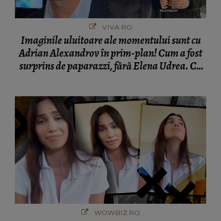
VIVA.RO
Imaginile uluitoare ale momentului sunt cu
Adrian Alexandrov în prim-plan! Cum a fost
surprins de paparazzi, fără Elena Udrea. Cu
cine s-a întâlnit partenerul fostei politiciene în
București! Gestul lui...
WOWBIZ.RO