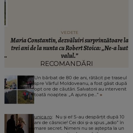
VEDETE
Maria Constantin, dezvăluiri surprinzătoare la
R
e
trei ani de la nunta cu Robert Stoica: „Ne-a luat
:
valul.”
RECOMANDĂRI
Un bărbat de 80 de ani, rătăcit pe traseul
spre Vârful Moldoveanu, a fost găsit după
opt ore de căutări. Salvatorii au intervenit
toată noaptea: „A ajuns pe...”
unica.ro
Nu și ei! S-au despărțit după 10
ani de căsnicie! Cei doi și-a spus „adio” în
mare secret. Nimeni nu se aștepta la un