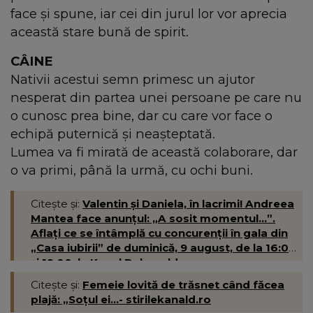
face și spune, iar cei din jurul lor vor aprecia
această stare bună de spirit.
CÂINE
Nativii acestui semn primesc un ajutor
nesperat din partea unei persoane pe care nu
o cunosc prea bine, dar cu care vor face o
echipă puternică și neașteptată.
Lumea va fi mirată de această colaborare, dar
o va primi, până la urmă, cu ochi buni.
Citește și:
Valentin și Daniela, în lacrimi! Andreea
Mantea face anunțul: „A sosit momentul...”.
Aflați ce se întâmplă cu concurenții în gala din
„Casa iubirii” de duminică, 9 august, de la 16:00
și 19:00, la Kanal D- kanald.ro
Citește și:
Femeie lovită de trăsnet când făcea
plajă: „Soțul ei...- stirilekanald.ro