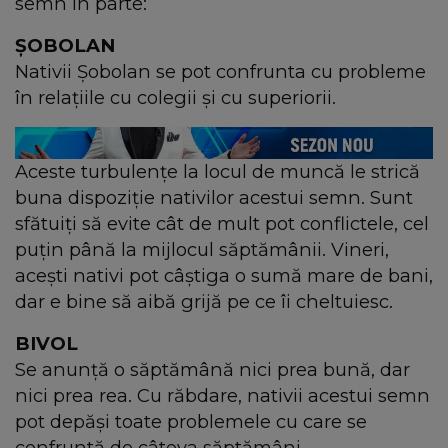
semn în parte:
ȘOBOLAN
Nativii Șobolan se pot confrunta cu probleme
în relațiile cu colegii și cu superiorii.
Aceste turbulențe la locul de muncă le strică
buna dispoziție nativilor acestui semn. Sunt
sfătuiți să evite cât de mult pot conflictele, cel
puțin până la mijlocul săptămânii. Vineri,
acești nativi pot câștiga o sumă mare de bani,
dar e bine să aibă grijă pe ce îi cheltuiesc.
BIVOL
Se anunță o săptămână nici prea bună, dar
nici prea rea. Cu răbdare, nativii acestui semn
pot depăși toate problemele cu care se
confruntă de câteva săptămâni.