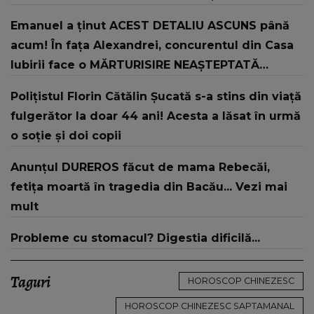
Emanuel a ținut ACEST DETALIU ASCUNS până
acum! În fața Alexandrei, concurentul din Casa
Iubirii face o MĂRTURISIRE NEAȘTEPTATĂ
despre mama sa: "I-am spus și ei în față, eu nu
Polițistul Florin Cătălin Șucată s-a stins din viață
te iubesc pentru că..."
fulgerător la doar 44 ani! Acesta a lăsat în urmă
o soție și doi copii
Anunțul DUREROS făcut de mama Rebecăi,
fetița moartă în tragedia din Bacău... Vezi mai
mult
Probleme cu stomacul? Digestia dificilă...
Taguri
HOROSCOP CHINEZESC
HOROSCOP CHINEZESC SAPTAMANAL