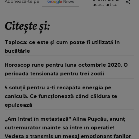
Abonează-te pe
acest articol
Citește și:
Tapioca: ce este și cum poate fi utilizată în
bucătărie
Horoscop rune pentru luna octombrie 2020. O
perioadă tensionată pentru trei zodii
5 soluții pentru a-ți recăpăta energia pe
caniculă. Ce funcționează când căldura te
epuizează
„Am intrat în metastază” Alina Pușcău, anunț
cutremurător înainte să intre în operație!
Vedeta a transmis un mesaj emoționant fanilor