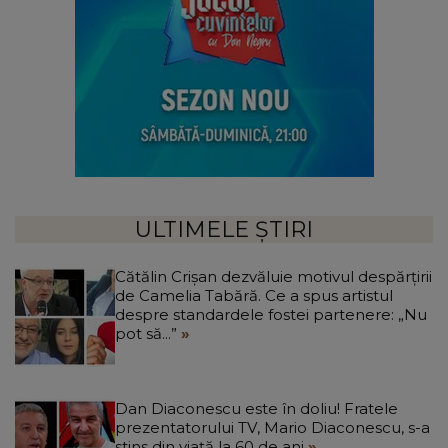
ULTIMELE ȘTIRI
Cătălin Crișan dezvăluie motivul despărțirii
de Camelia Tabără. Ce a spus artistul
despre standardele fostei partenere: „Nu
pot să...”
Dan Diaconescu este în doliu! Fratele
prezentatorului TV, Mario Diaconescu, s-a
stins din viață la 60 de ani