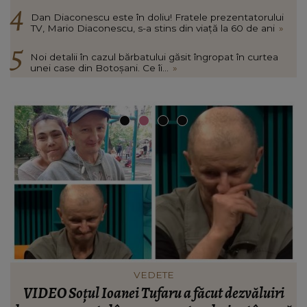
Dan Diaconescu este în doliu! Fratele prezentatorului
TV, Mario Diaconescu, s-a stins din viață la 60 de ani
»
Noi detalii în cazul bărbatului găsit îngropat în curtea
unei case din Botoșani. Ce îi...
»
VEDETE
Cătălin Crișan dezvăluie motivul despărțirii de