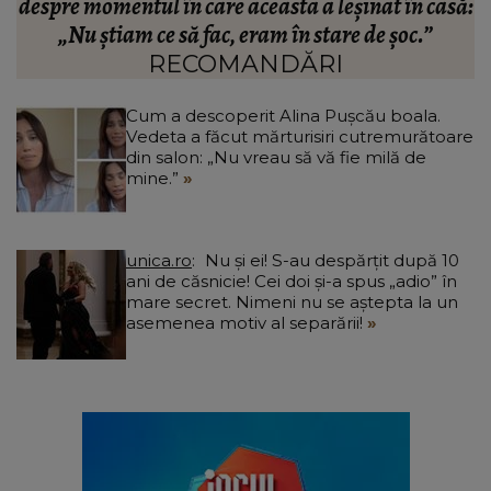
ă:
Camelia Tabără. Ce a spus artistul despre
standardele fostei partenere: „Nu pot să...”
RECOMANDĂRI
Cum a descoperit Alina Pușcău boala.
Vedeta a făcut mărturisiri cutremurătoare
din salon: „Nu vreau să vă fie milă de
mine.”
unica.ro
Nu și ei! S-au despărțit după 10
ani de căsnicie! Cei doi și-a spus „adio” în
mare secret. Nimeni nu se aștepta la un
asemenea motiv al separării!