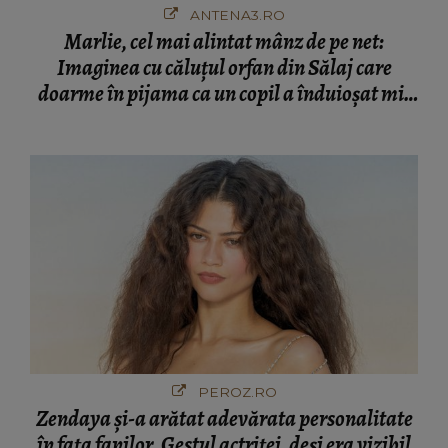
ANTENA3.RO
Marlie, cel mai alintat mânz de pe net:
Imaginea cu căluțul orfan din Sălaj care
doarme în pijama ca un copil a înduioșat mii
de români
PEROZ.RO
Zendaya și-a arătat adevărata personalitate
în fața fanilor. Gestul actriței, deși era vizibil