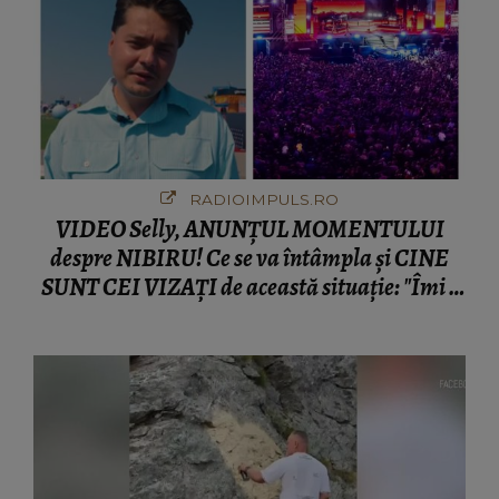
RADIOIMPULS.RO
VIDEO Selly, ANUNȚUL MOMENTULUI
despre NIBIRU! Ce se va întâmpla și CINE
SUNT CEI VIZAȚI de această situație: "Îmi e
ciudă că..."