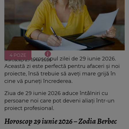
4 POZE
Consultă horoscopul zilei de 29 iunie 2026.
Horoscop 29 iunie 2026
Această zi este perfectă pentru afaceri și noi
proiecte, însă trebuie să aveți mare grijă în
cine vă puneți încrederea.
Ziua de 29 iunie 2026 aduce întâlniri cu
persoane noi care pot deveni aliați într-un
proiect profesional.
Horoscop 29 iunie 2026 – Zodia Berbec