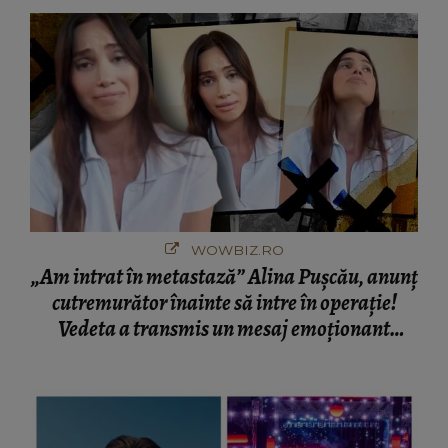
București! Gestul lui...
WOWBIZ.RO
„Am intrat în metastază” Alina Pușcău, anunț
cutremurător înainte să intre în operație!
Vedeta a transmis un mesaj emoționant
fanilor