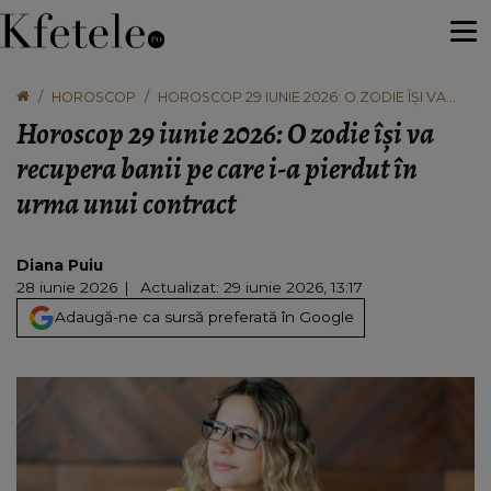
HOROSCOP
HOROSCOP 29 IUNIE 2026: O ZODIE ÎȘI VA
RECUPERA BANII PE CARE I-A PIERDUT ÎN
Horoscop 29 iunie 2026: O zodie își va
URMA UNUI CONTRACT
recupera banii pe care i-a pierdut în
urma unui contract
Diana Puiu
28 iunie 2026
Actualizat: 29 iunie 2026, 13:17
Adaugă-ne ca sursă preferată în Google