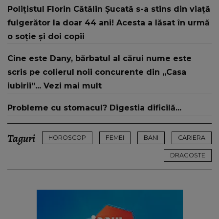
despre mama sa: "I-am spus și ei în față, eu nu
Polițistul Florin Cătălin Șucată s-a stins din viață
te iubesc pentru că..."
fulgerător la doar 44 ani! Acesta a lăsat în urmă
o soție și doi copii
Cine este Dany, bărbatul al cărui nume este
scris pe colierul noii concurente din „Casa
iubirii”... Vezi mai mult
Probleme cu stomacul? Digestia dificilă...
Taguri
HOROSCOP
FEMEI
BANI
CARIERA
DRAGOSTE