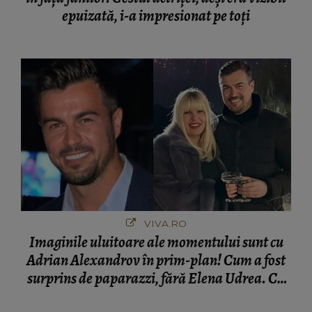
epuizată, i-a impresionat pe toți
VIVA.RO
Imaginile uluitoare ale momentului sunt cu
Adrian Alexandrov în prim-plan! Cum a fost
surprins de paparazzi, fără Elena Udrea. Cu
cine s-a întâlnit partenerul fostei politiciene în