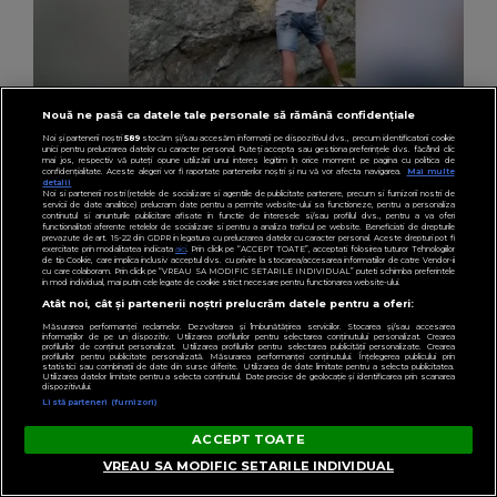
Nouă ne pasă ca datele tale personale să rămână confidențiale
KANALD2.RO
Noi și partenerii noștri
589
stocăm și/sau accesăm informații pe dispozitivul dvs., precum identificatorii cookie
VIDEO Un gest aparent romantic a stârnit
unici pentru prelucrarea datelor cu caracter personal. Puteți accepta sau gestiona preferințele dvs. făcând clic
mai jos, respectiv vă puteți opune utilizării unui interes legitim în orice moment pe pagina cu politica de
indignare și a declanșat o anchetă penală pe
confidențialitate. Aceste alegeri vor fi raportate partenerilor noștri și nu vă vor afecta navigarea.
Mai multe
detalii
Noi si partenerii nostri (retelele de socializare si agentiile de publicitate partenere, precum si furnizorii nostri de
Transfăgărășan
servicii de date analitice) prelucram date pentru a permite website-ului sa functioneze, pentru a personaliza
continutul si anunturile publicitare afisate in functie de interesele si/sau profilul dvs., pentru a va oferi
functionalitati aferente retelelor de socializare si pentru a analiza traficul pe website. Beneficiati de drepturile
prevazute de art. 15-22 din GDPR in legatura cu prelucrarea datelor cu caracter personal. Aceste drepturi pot fi
exercitate prin modalitatea indicata
aici
. Prin click pe “ACCEPT TOATE”, acceptati folosirea tuturor Tehnologiilor
de tip Cookie, care implica inclusiv acceptul dvs. cu privire la stocarea/accesarea informatiilor de catre Vendor-ii
cu care colaboram. Prin click pe “VREAU SA MODIFIC SETARILE INDIVIDUAL” puteti schimba preferintele
in mod individual, mai putin cele legate de cookie strict necesare pentru functionarea website-ului.
Atât noi, cât și partenerii noștri prelucrăm datele pentru a oferi:
PENTRU TINE
Măsurarea performanței reclamelor. Dezvoltarea și îmbunătățirea serviciilor. Stocarea și/sau accesarea
informațiilor de pe un dispozitiv. Utilizarea profilurilor pentru selectarea conținutului personalizat. Crearea
profilurilor de conținut personalizat. Utilizarea profilurilor pentru selectarea publicității personalizate. Crearea
profilurilor pentru publicitate personalizată. Măsurarea performanței conținutului. Înțelegerea publicului prin
statistici sau combinații de date din surse diferite. Utilizarea de date limitate pentru a selecta publicitatea.
Utilizarea datelor limitate pentru a selecta conținutul. Date precise de geolocație și identificarea prin scanarea
dispozitivului.
Listă parteneri (furnizori)
ACCEPT TOATE
VREAU SA MODIFIC SETARILE INDIVIDUAL