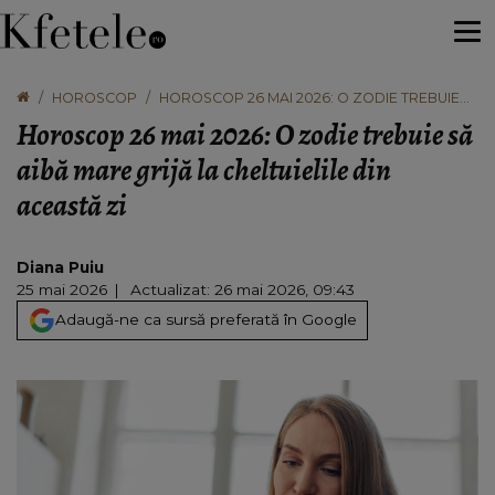
HOROSCOP
HOROSCOP 26 MAI 2026: O ZODIE TREBUIE
SĂ AIBĂ MARE GRIJĂ LA CHELTUIELILE DIN
Horoscop 26 mai 2026: O zodie trebuie să
ACEASTĂ ZI
aibă mare grijă la cheltuielile din
această zi
Diana Puiu
25 mai 2026
Actualizat: 26 mai 2026, 09:43
Adaugă-ne ca sursă preferată în Google