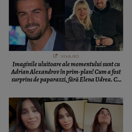
VIVA.RO
Imaginile uluitoare ale momentului sunt cu
Adrian Alexandrov în prim-plan! Cum a fost
surprins de paparazzi, fără Elena Udrea. Cu
cine s-a întâlnit partenerul fostei politiciene în
București! Gestul lui...