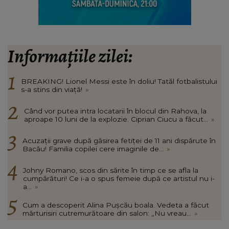
Informațiile zilei:
BREAKING! Lionel Messi este în doliu! Tatăl fotbalistului
s-a stins din viață!
»
Când vor putea intra locatarii în blocul din Rahova, la
aproape 10 luni de la explozie. Ciprian Ciucu a făcut...
»
Acuzații grave după găsirea fetiței de 11 ani dispărute în
Bacău! Familia copilei cere imaginile de...
»
Johny Romano, scos din sărite în timp ce se afla la
cumpărături! Ce i-a o spus femeie după ce artistul nu i-
a...
»
Cum a descoperit Alina Pușcău boala. Vedeta a făcut
mărturisiri cutremurătoare din salon: „Nu vreau...
»