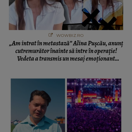
WOWBIZ.RO
„Am intrat în metastază” Alina Pușcău, anunț
cutremurător înainte să intre în operație!
Vedeta a transmis un mesaj emoționant
fanilor