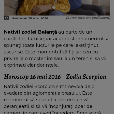
[Sursa foto: magnific.com]
Horoscop 26 mai 2026
Nativii zodiei Balanță
au parte de un
conflict în familie, iar acum este momentul să
spuneți toate lucrurile pe care le-ați ținut
ascunse. Este momentul să fiți sinceri cu
privire la o moștenire sau la un teren și să vă
exprimați clar dorințele.
Horoscop 26 mai 2026 – Zodia Scorpion
Nativii zodiei Scorpion simt nevoia de o
evadare din aglomerația orașului. Este
momentul să spuneți clar ceea ce vă
deranjează și să vă înconjurați doar de
oameni în care aveți încredere. Spre seară