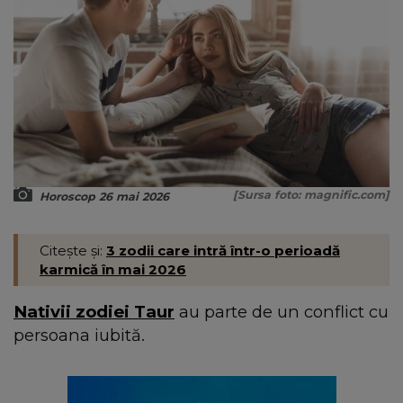
[Sursa foto: magnific.com]
Horoscop 26 mai 2026
Citește și:
3 zodii care intră într-o perioadă
karmică în mai 2026
Nativii zodiei Taur
au parte de un conflict cu
persoana iubită.