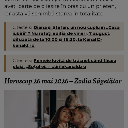
aveți parte de o ieșire în oraș cu un prieten,
iar asta vă schimbă starea în totalitate.
Citește și:
Diana și Ștefan, un nou cuplu în „Casa
iubirii”? Nu ratați ediția de vineri, 7 august,
difuzată de la 10:00 și 16:30, la Kanal D-
kanald.ro
Citește și:
Femeie lovită de trăsnet când făcea
plajă: „Soțul ei...- stirilekanald.ro
Horoscop 26 mai 2026 – Zodia Săgetător