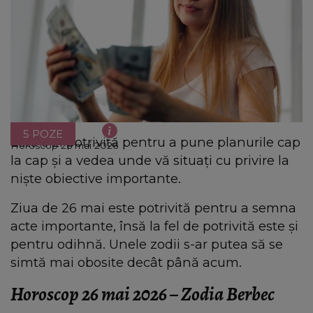
5 POZE
Este o zi potrivită pentru a pune planurile cap
Horoscop 26 mai 2026
la cap și a vedea unde vă situați cu privire la
niște obiective importante.
Ziua de 26 mai este potrivită pentru a semna
acte importante, însă la fel de potrivită este și
pentru odihnă. Unele zodii s-ar putea să se
simtă mai obosite decât până acum.
Horoscop 26 mai 2026 – Zodia Berbec