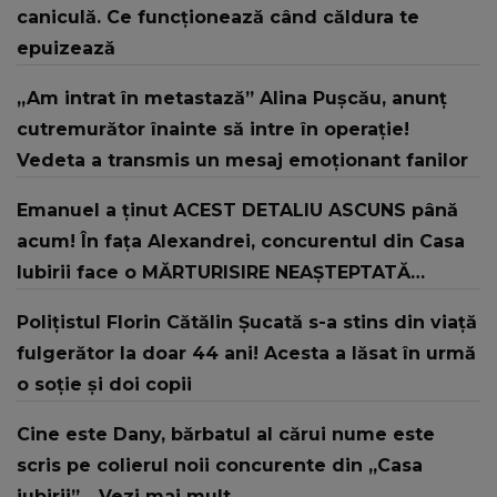
caniculă. Ce funcționează când căldura te
epuizează
„Am intrat în metastază” Alina Pușcău, anunț
cutremurător înainte să intre în operație!
Vedeta a transmis un mesaj emoționant fanilor
Emanuel a ținut ACEST DETALIU ASCUNS până
acum! În fața Alexandrei, concurentul din Casa
Iubirii face o MĂRTURISIRE NEAȘTEPTATĂ
despre mama sa: "I-am spus și ei în față, eu nu
Polițistul Florin Cătălin Șucată s-a stins din viață
te iubesc pentru că..."
fulgerător la doar 44 ani! Acesta a lăsat în urmă
o soție și doi copii
Cine este Dany, bărbatul al cărui nume este
scris pe colierul noii concurente din „Casa
iubirii”... Vezi mai mult