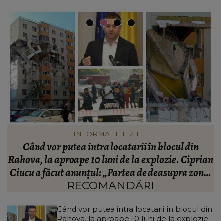
INFORMATIILE ZILEI
Acuzații grave după găsirea fetiței de 11 ani
J
an
dispărute în Bacău! Familia copilei cere imaginile
c
ei
de pe camerele de supraveghere: „Nu s-a mai dus
sora mea...”
RECOMANDĂRI
Când vor putea intra locatarii în blocul din
Rahova, la aproape 10 luni de la explozie.