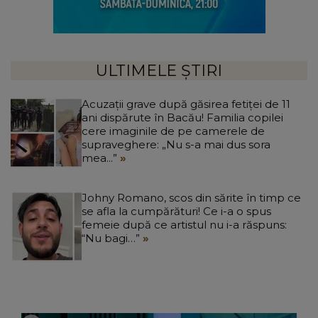
ULTIMELE ȘTIRI
Acuzații grave după găsirea fetiței de 11
ani dispărute în Bacău! Familia copilei
cere imaginile de pe camerele de
supraveghere: „Nu s-a mai dus sora
mea...”
Johny Romano, scos din sărite în timp ce
se afla la cumpărături! Ce i-a o spus
femeie după ce artistul nu i-a răspuns:
“Nu bagi…”