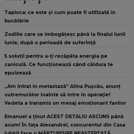
Tapioca: ce este și cum poate fi utilizată în
bucătărie
Zodiile care se îmbogățesc până la finalul lunii
iunie, după o perioadă de suferință
5 soluții pentru a-ți recăpăta energia pe
caniculă. Ce funcționează când căldura te
epuizează
„Am intrat în metastază” Alina Pușcău, anunț
cutremurător înainte să intre în operație!
Vedeta a transmis un mesaj emoționant fanilor
Emanuel a ținut ACEST DETALIU ASCUNS până
acum! În fața Alexandrei, concurentul din Casa
Iubirii face o MĂRTURISIRE NEAȘTEPTATĂ