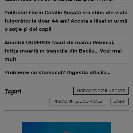
despre mama sa: "I-am spus și ei în față, eu nu
Polițistul Florin Cătălin Șucată s-a stins din viață
te iubesc pentru că..."
fulgerător la doar 44 ani! Acesta a lăsat în urmă
o soție și doi copii
Anunțul DUREROS făcut de mama Rebecăi,
fetița moartă în tragedia din Bacău... Vezi mai
mult
Probleme cu stomacul? Digestia dificilă...
Taguri
HOROSCOP 21 IUNIE 2026
PREVIZIUNILE ZODIACALE
ZODII