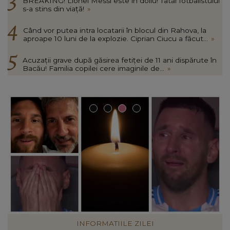
BREAKING! Lionel Messi este în doliu! Tatăl fotbalistului
s-a stins din viață!
»
Când vor putea intra locatarii în blocul din Rahova, la
aproape 10 luni de la explozie. Ciprian Ciucu a făcut...
»
Acuzații grave după găsirea fetiței de 11 ani dispărute în
Bacău! Familia copilei cere imaginile de...
»
INFORMATIILE ZILEI