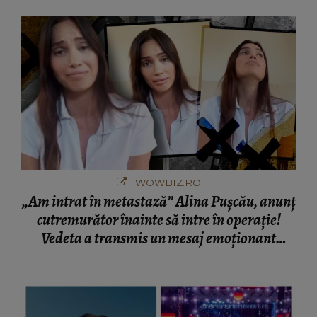
București! Gestul lui...
WOWBIZ.RO
„Am intrat în metastază” Alina Pușcău, anunț
cutremurător înainte să intre în operație!
Vedeta a transmis un mesaj emoționant
fanilor