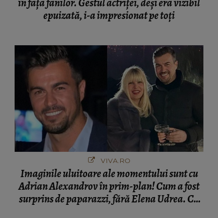
în fața fanilor. Gestul actriței, deși era vizibil
epuizată, i-a impresionat pe toți
VIVA.RO
Imaginile uluitoare ale momentului sunt cu
Adrian Alexandrov în prim-plan! Cum a fost
surprins de paparazzi, fără Elena Udrea. Cu
cine s-a întâlnit partenerul fostei politiciene în