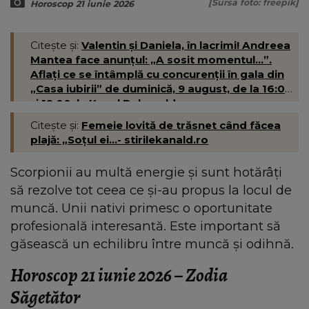
[Sursa foto: freepik]
Horoscop 21 iunie 2026
Citește și:
Valentin și Daniela, în lacrimi! Andreea
Mantea face anunțul: „A sosit momentul...”.
Aflați ce se întâmplă cu concurenții în gala din
„Casa iubirii” de duminică, 9 august, de la 16:00
și 19:00, la Kanal D- kanald.ro
Citește și:
Femeie lovită de trăsnet când făcea
plajă: „Soțul ei...- stirilekanald.ro
Scorpionii au multă energie și sunt hotărâți
să rezolve tot ceea ce și-au propus la locul de
muncă. Unii nativi primesc o oportunitate
profesională interesantă. Este important să
găsească un echilibru între muncă și odihnă.
Horoscop 21 iunie 2026 – Zodia
Săgetător