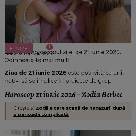
5 POZE
Consultă horoscopul zilei de 21 iunie 2026.
Horoscop 21 iunie 2026
Odihnește-te mai mult!
Ziua de 21 iunie 2026
este potrivită ca unii
nativi să se implice în proiecte de grup.
Horoscop 21 iunie 2026 – Zodia Berbec
Citește și:
Zodiile care scapă de necazuri, după
o perioadă complicată