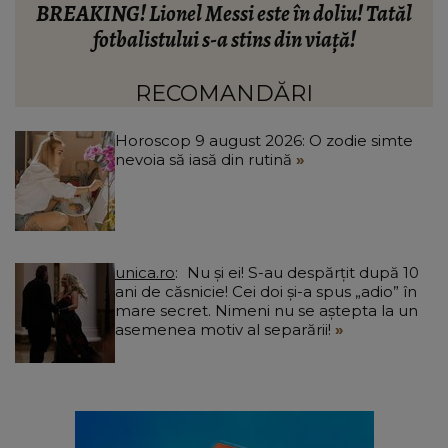
BREAKING! Lionel Messi este în doliu! Tatăl
ă
fotbalistului s-a stins din viață!
R
că
C
RECOMANDĂRI
Horoscop 9 august 2026: O zodie simte
nevoia să iasă din rutină
unica.ro
Nu și ei! S-au despărțit după 10
ani de căsnicie! Cei doi și-a spus „adio” în
mare secret. Nimeni nu se aștepta la un
asemenea motiv al separării!