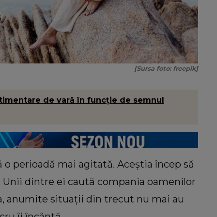
[Sursa foto: freepik]
stimentare de vară în funcție de semnul
ă o perioadă mai agitată. Aceștia încep să
. Unii dintre ei caută compania oamenilor
, anumite situații din trecut nu mai au
cru îi încântă.