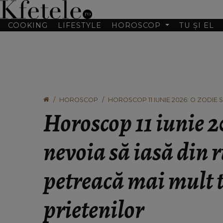
COOKING
LIFESTYLE
HOROSCOP
TU ȘI EL
HOROSCOP
HOROSCOP 11 IUNIE 2026: O ZODIE S
TIMP ÎN COMPANIA PRIETENILOR
Horoscop 11 iunie 2
nevoia să iasă din r
petreacă mai mult 
prietenilor