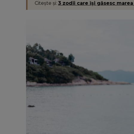
Citește și:
3 zodii care își găsesc marea 
VEDETE
Cum a surprins-o Andrei Cioba
Flavia Mihășan, de ziua de nașt
„Am mai înțeles și că nu are se