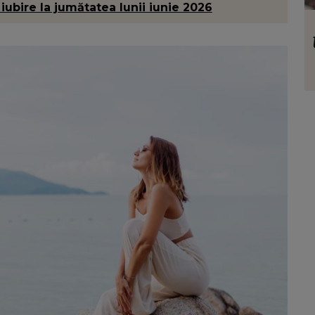
iubire la jumătatea lunii iunie 2026
VEDETE
nu pe
Cum pregătește Gabriela Cristea
ere:
tiramisu cu lămâie, desertul perfect
ns.”
pentru zilele caniculare: „Trebuie
montat cu ingredientele cât de cât reci”