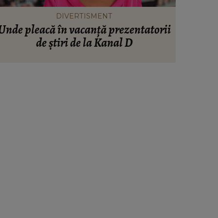
DIVERTISMENT
Unde pleacă în vacanță prezentatorii
Drama d
de știri de la Kanal D
ce prob
sora m