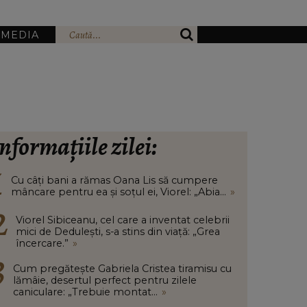
IMEDIA
nformațiile zilei:
Cu câți bani a rămas Oana Lis să cumpere
mâncare pentru ea și soțul ei, Viorel: „Abia...
»
Viorel Sibiceanu, cel care a inventat celebrii
mici de Dedulești, s-a stins din viață: „Grea
încercare.”
»
Cum pregătește Gabriela Cristea tiramisu cu
lămâie, desertul perfect pentru zilele
caniculare: „Trebuie montat...
»