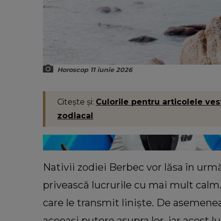
Horoscop 11 iunie 2026
Citește și:
Culorile pentru articolele ve
zodiacal
Nativii zodiei Berbec vor lăsa în urm
privească lucrurile cu mai mult calm
care le transmit liniște. De asemenea
aceeași putere asupra lor, iar acest lu