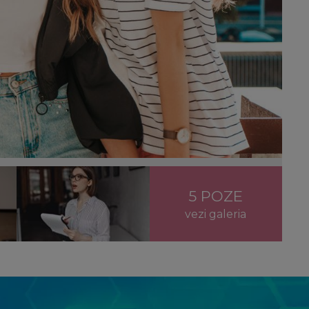
5 POZE
vezi galeria