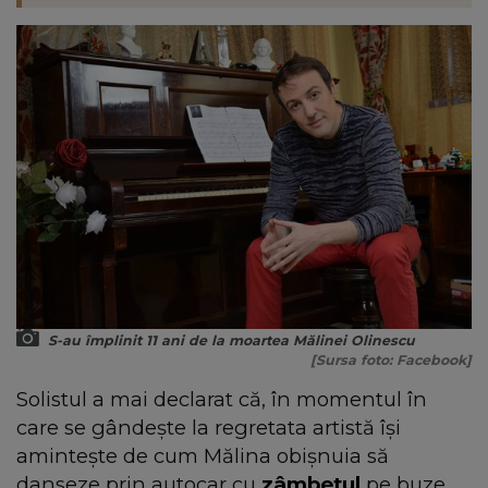
S-au împlinit 11 ani de la moartea Mălinei Olinescu
[Sursa foto: Facebook]
Solistul a mai declarat că, în momentul în
care se gândește la regretata artistă își
amintește de cum Mălina obișnuia să
danseze prin autocar cu
zâmbetul
pe buze,