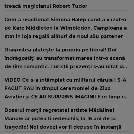
treacă magicianul Robert Tudor
Cum a reacționat Simona Halep când a văzut-o
pe Kate Middleton la Wimbledon. Campioana a
stat în loja regală alături de noul său partener
Dragostea plutește la propriu pe litoral! Doi
îndrăgostiți au transformat marea într-o scenă
de film romantic. Turiștii prezenți s-au uitat de
două ori
VIDEO Ce s-a întâmplat cu militarul căruia I S-A
FĂCUT RĂU în timpul ceremoniei de Ziua
Aviației şi CE AU SURPRINS IMAGINILE în timp ce
şeful Armatei și-a continuat discursul: "Offf,
Dosarul morții regretatei artiste Mădălinei
săracul băiat! Sper că..."
Manole ar putea fi redeschis, la 16 ani de la
tragedie! Noi dovezi vor fi depuse în instanță