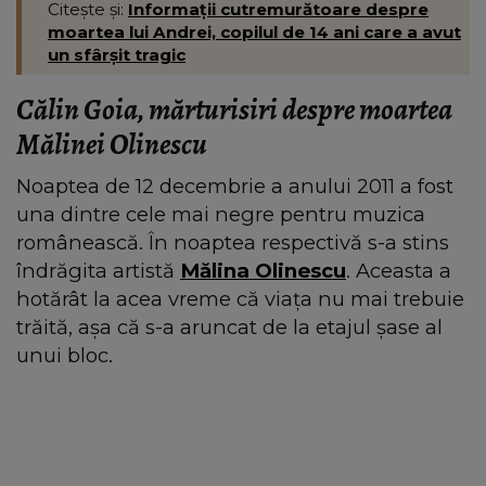
Citește și:
Informații cutremurătoare despre
moartea lui Andrei, copilul de 14 ani care a avut
un sfârșit tragic
Călin Goia, mărturisiri despre moartea
Mălinei Olinescu
Noaptea de 12 decembrie a anului 2011 a fost
una dintre cele mai negre pentru muzica
românească. În noaptea respectivă s-a stins
îndrăgita artistă
Mălina Olinescu
. Aceasta a
hotărât la acea vreme că viața nu mai trebuie
trăită, așa că s-a aruncat de la etajul șase al
unui bloc.