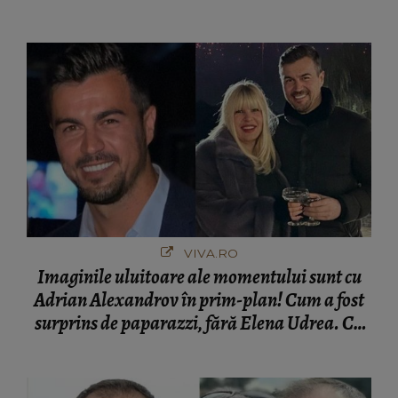
VIVA.RO
Imaginile uluitoare ale momentului sunt cu
Adrian Alexandrov în prim-plan! Cum a fost
surprins de paparazzi, fără Elena Udrea. Cu
cine s-a întâlnit partenerul fostei politiciene în
București! Gestul lui...