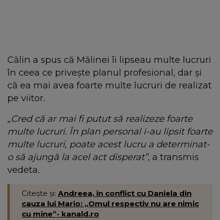
Călin a spus că Mălinei îi lipseau multe lucruri
în ceea ce privește planul profesional, dar și
că ea mai avea foarte multe lucruri de realizat
pe viitor.
„Cred că ar mai fi putut să realizeze foarte
multe lucruri. În plan personal i-au lipsit foarte
multe lucruri, poate acest lucru a determinat-
o să ajungă la acel act disperat”
, a transmis
vedeta.
Citește și:
Andreea, în conflict cu Daniela din
cauza lui Mario: „Omul respectiv nu are nimic
cu mine”- kanald.ro