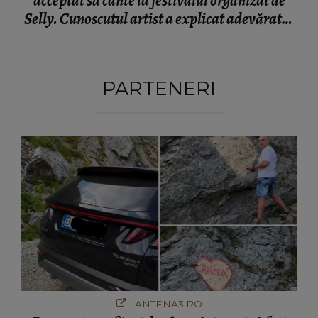
acceptat să cânte la festivalul organizat de
Selly. Cunoscutul artist a explicat adevăratul
motiv: "M-a sunat și mi-a zis: “Alege tu niște
date !""
PARTENERI
ANTENA3.RO