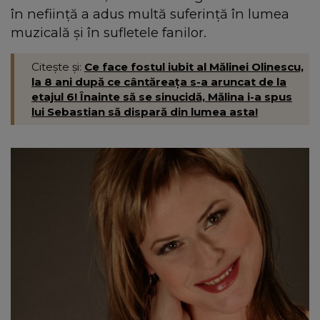
în neființă a adus multă suferință în lumea
muzicală și în sufletele fanilor.
Citește și:
Ce face fostul iubit al Mălinei Olinescu,
la 8 ani după ce cântăreaţa s-a aruncat de la
etajul 6! Înainte să se sinucidă, Mălina i-a spus
lui Sebastian să dispară din lumea asta!