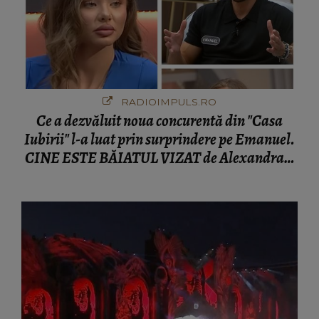
RADIOIMPULS.RO
Ce a dezvăluit noua concurentă din "Casa
Iubirii" l-a luat prin surprindere pe Emanuel.
CINE ESTE BĂIATUL VIZAT de Alexandra?!
Aflându-se în fața faptului împlinit, A
RECUNOSCUT IMEDIAT: "Am avut..."