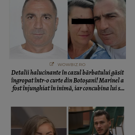
WOWBIZ.RO
Detalii halucinante în cazul bărbatului găsit
îngropat într-o curte din Botoșani! Marinel a
fost înjunghiat în inimă, iar concubina lui se
numără printre suspecți