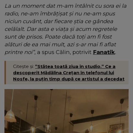
La un moment dat m-am întâlnit cu sora ei la
radio, ne-am îmbrățișat și nu ne-am spus
niciun cuvânt, dar fiecare știa ce gândea
celălalt. Dar asta e viața și acum regretele
sunt de prisos. Poate dacă toți am fi fost
alături de ea mai mult, azi s-ar mai fi aflat
printre noi”
, a spus Călin, potrivit
Fanatik
.
Citește și:
”Stătea toată ziua în studio.” Ce a
descoperit Mădălina Crețan în telefonul lui
Nosfe, la puțin timp după ce artistul a decedat