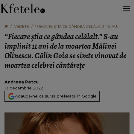
VEDETE
“FIECARE ȘTIA CE GÂNDEA CELĂLALT.” S-AU
ÎMPLINIT 11 ANI DE LA MOARTEA MĂLINEI
“Fiecare știa ce gândea celălalt.” S-au
OLINESCU. CĂLIN GOIA SE SIMTE VINOVAT DE
MOARTEA CELEBREI CÂNTĂREȚE
împlinit 11 ani de la moartea Mălinei
Olinescu. Călin Goia se simte vinovat de
moartea celebrei cântărețe
Andreea Petcu
13 decembrie 2022
Adaugă-ne ca sursă preferată în Google