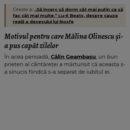
Citește și:
,,Să încerc să dorm cât mai puțin ca să
fac cât mai multe.” Lu-K Beats, despre cauza
reală a decesului lui Nosfe
Motivul pentru care Mălina Olinescu și-
a pus capăt zilelor
În acea perioadă,
Călin Geambașu
, un bun
prieten al cântăreței a mărturisit că aceasta s-
a sinucis fiindcă s-a separat de iubitul ei.