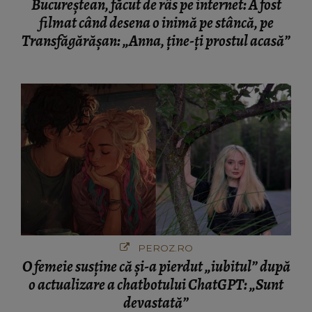
Bucureștean, făcut de râs pe internet: A fost
filmat când desena o inimă pe stâncă, pe
Transfăgărășan: „Anna, ține-ți prostul acasă”
PEROZ.RO
O femeie susține că și-a pierdut „iubitul” după
o actualizare a chatbotului ChatGPT: „Sunt
devastată”