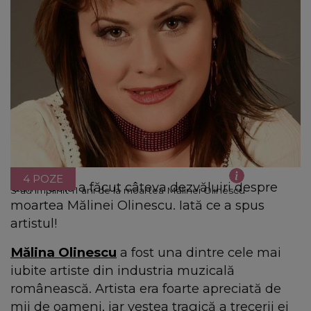
4 POZE
Călin Goia a făcut câteva dezvăluiri despre
S-au împlinit 11 ani de la moartea Mălinei Olinescu
moartea Mălinei Olinescu. Iată ce a spus
artistul!
Mălina Olinescu
a fost una dintre cele mai
iubite artiste din industria muzicală
românească. Artista era foarte apreciată de
mii de oameni, iar vestea tragică a trecerii ei