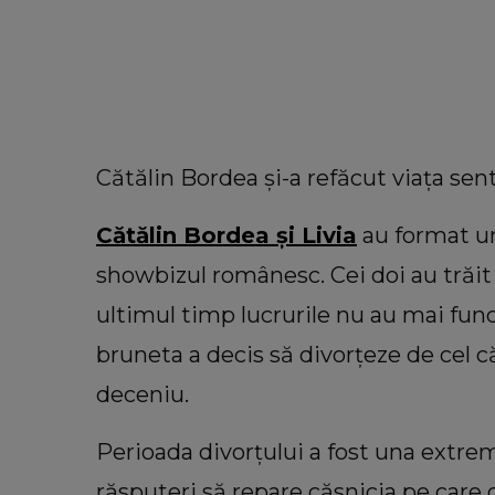
Cătălin Bordea și-a refăcut viața sen
Cătălin Bordea și Livia
au format un
showbizul românesc. Cei doi au trăit
ultimul timp lucrurile nu au mai funcț
bruneta a decis să divorțeze de cel că
deceniu.
VEDETE
VIDEO Motivul pentru care Ad
Perioada divorțului a fost una extrem
Bahmuțeanu a amânat nunta
răsputeri să repare căsnicia pe care o