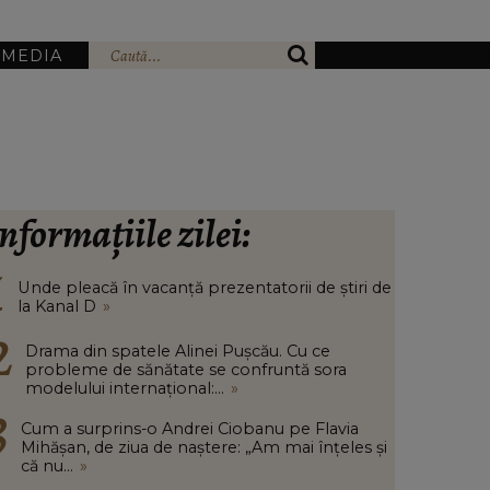
IMEDIA
nformațiile zilei:
Unde pleacă în vacanță prezentatorii de știri de
la Kanal D
»
Drama din spatele Alinei Pușcău. Cu ce
probleme de sănătate se confruntă sora
modelului internațional:...
»
Cum a surprins-o Andrei Ciobanu pe Flavia
Mihășan, de ziua de naștere: „Am mai înțeles și
că nu...
»