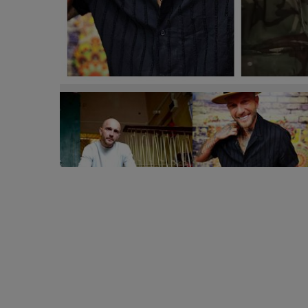
„Este o femeie minunată!” Cătălin Bordea s-a afișat
misterioasa femeie