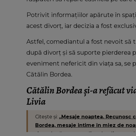
George Restivan. Vedeta a spus 
neliniștește: “Vreau să am şi 
Potrivit informațiilor apărute în spaț
satisfacția asta.”
acest divorț, iar decizia a fost exclusi
Astfel, comediantul a fost nevoit să
după divorț și să suporte pierderea 
eveniment nefericit din viața sa, se pa
Cătălin Bordea.
Cătălin Bordea și-a refăcut vi
Livia
Citește și:
„Mesaje noaptea. Recunosc că
Bordea, mesaje intime în miez de noapt
timp după ce comedianul a divorțat de