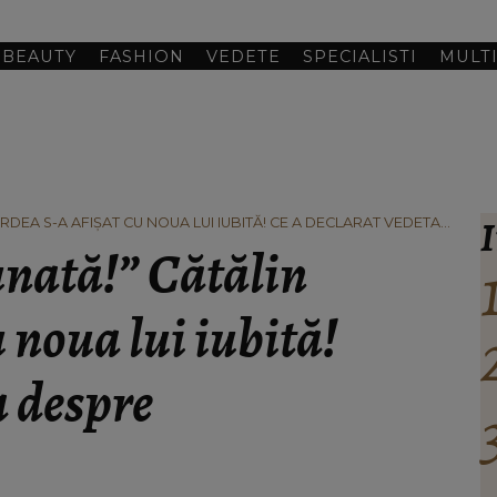
BEAUTY
FASHION
VEDETE
SPECIALISTI
MULT
I
RDEA S-A AFIȘAT CU NOUA LUI IUBITĂ! CE A DECLARAT VEDETA
unată!” Cătălin
 noua lui iubită!
a despre