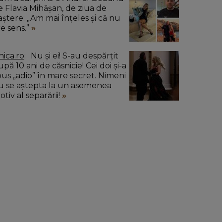
e Flavia Mihășan, de ziua de
aștere: „Am mai înțeles și că nu
re sens.”
nica.ro
Nu și ei! S-au despărțit
pă 10 ani de căsnicie! Cei doi și-a
pus „adio” în mare secret. Nimeni
u se aștepta la un asemenea
tiv al separării!