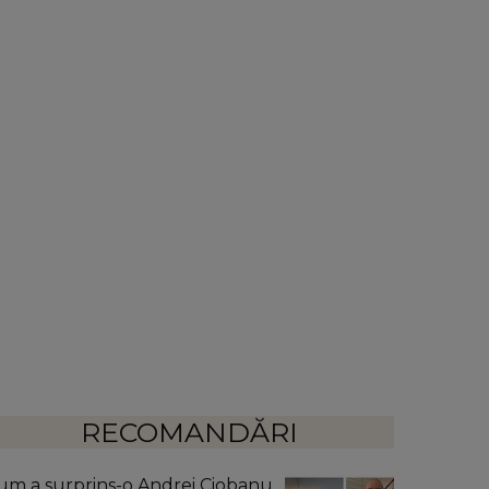
RECOMANDĂRI
um a surprins-o Andrei Ciobanu