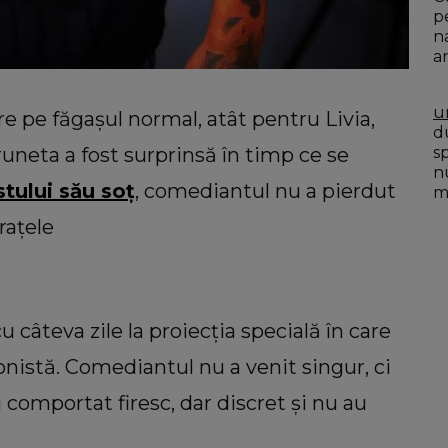
p
n
a
u
re pe făgașul normal, atât pentru Livia,
du
s
uneta a fost surprinsă în timp ce se
n
stului său soț
, comediantul nu a pierdut
mo
rațele
 câteva zile la proiecția specială în care
nistă. Comediantul nu a venit singur, ci
u comportat firesc, dar discret și nu au