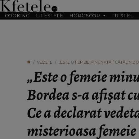
COOKING
LIFESTYLE
HOROSCOP
TU ȘI EL
VEDETE
„ESTE O FEMEIE MINUNATĂ!” CĂTĂLIN BO
DESPRE MISTERIOASA FEMEIE
„Este o femeie min
Bordea s-a afișat cu
Ce a declarat vedet
misterioasa femeie