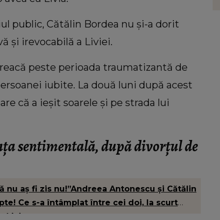
ce o
„Am mai înțeles și că nu are sens.”
eu
m
iul public, Cătălin Bordea nu și-a dorit
vă și irevocabilă a Liviei.
 treacă peste perioada traumatizantă de
persoanei iubite. La două luni după acest
re că a ieșit soarele și pe strada lui
ața sentimentală, după divorțul de
 nu aș fi zis nu!”Andreea Antonescu și Cătălin
e! Ce s-a întâmplat între cei doi, la scurt
 Livia