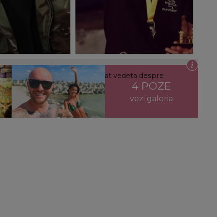
 cu noua lui iubită! Ce a declarat vedeta despre
4 POZE
vezi galeria