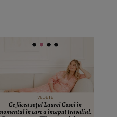
VEDETE
Ce făcea soțul Laurei Cosoi în
Ce se 
momentul în care a început travaliul.
Mihai