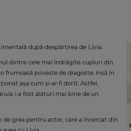
timentală după despărțirea de Livia.
ul dintre cele mai îndrăgite cupluri din
 o frumoasă poveste de dragoste, însă în
ionat așa cum și-ar fi dorit. Astfel,
ruia i-a fost alături mai bine de un
VEDETE
riana
Cum a surprins-o Andrei Ciobanu pe
 de grea pentru actor, care a încercat din
 cu
Flavia Mihășan, de ziua de naștere:
 avea cu Livia.