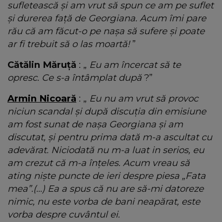
sufletească și am vrut să spun ce am pe suflet
și durerea față de Georgiana. Acum îmi pare
rău că am făcut-o pe nașa să sufere și poate
ar fi trebuit să o las moartă!
”
Cătălin Măruță
: „
Eu am încercat să te
opresc. Ce s-a întâmplat după
?”
Armin Nicoară
: „
Eu nu am vrut să provoc
niciun scandal și după discuția din emisiune
am fost sunat de nașa Georgiana și am
discutat, și pentru prima dată m-a ascultat cu
adevărat. Niciodată nu m-a luat in serios, eu
am crezut că m-a înțeles. Acum vreau să
ating niște puncte de ieri despre piesa „Fata
mea”.(...) Ea a spus că nu are să-mi datoreze
nimic, nu este vorba de bani neapărat, este
vorba despre cuvântul ei.