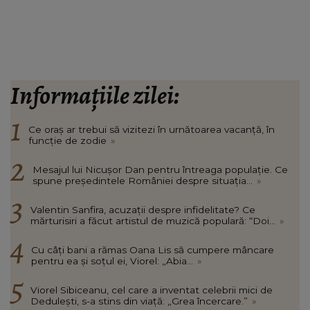
Informațiile zilei:
Ce oraș ar trebui să vizitezi în urnătoarea vacanță, în
funcție de zodie
»
Mesajul lui Nicușor Dan pentru întreaga populație. Ce
spune președintele României despre situația...
»
Valentin Sanfira, acuzații despre infidelitate? Ce
mărturisiri a făcut artistul de muzică populară: “Doi...
»
Cu câți bani a rămas Oana Lis să cumpere mâncare
pentru ea și soțul ei, Viorel: „Abia...
»
Viorel Sibiceanu, cel care a inventat celebrii mici de
Dedulești, s-a stins din viață: „Grea încercare.”
»