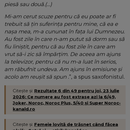
piesă sau două.(...)
Mi-am cerut scuze pentru că eu poate ar fi
trebuit să țin suferința pentru mine, că ea e
nașa mea, m-a cununat în fața lui Dumnezeu.
Au fost zile în care n-am putut să dorm sau să
fiu liniștit, pentru că au fost zile în care am
vrut să-i zic să împărțim. De aceea am ajuns
la televizor, pentru că nu m-a luat în serios,
am răbufnit undeva. Am ajuns în emisiune și
acolo am reușit să spun
.”, a spus saxofonistul.
Citește și:
Rezultate 6 din 49 pentru joi, 23 iulie
2026: Ce numere au fost extrase azi la 6/49,
Joker, Noroc, Noroc Plus, 5/40 și Super Noroc-
kanald.ro
Citește și:
Femeie lovită de trăsnet când făcea