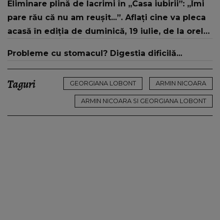
Eliminare plină de lacrimi în „Casa iubirii”: „Îmi
pare rău că nu am reușit...”. Aflați cine va pleca
acasă în ediția de duminică, 19 iulie, de la orele
16:00 și 19:00, doar la Kanal D
Probleme cu stomacul? Digestia dificilă...
Taguri
GEORGIANA LOBONT
ARMIN NICOARA
ARMIN NICOARA SI GEORGIANA LOBONT