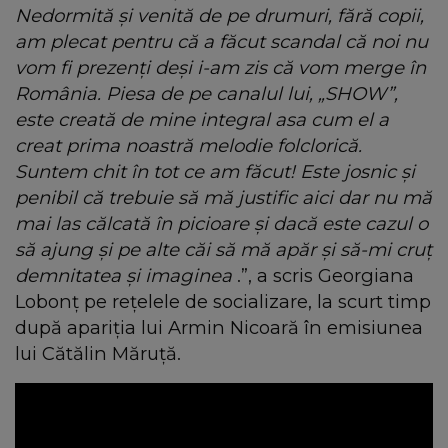
Nedormită şi venită de pe drumuri, fără copii,
am plecat pentru că a făcut scandal că noi nu
vom fi prezenți deşi i-am zis că vom merge în
România. Piesa de pe canalul lui, „SHOW”,
este creată de mine integral asa cum el a
creat prima noastră melodie folclorică.
Suntem chit în tot ce am făcut! Este josnic și
penibil că trebuie să mă justific aici dar nu mă
mai las călcată în picioare și dacă este cazul o
să ajung și pe alte căi să mă apăr şi să-mi cruț
demnitatea și imaginea
.”, a scris Georgiana
Lobonț pe rețelele de socializare, la scurt timp
după apariția lui Armin Nicoară în emisiunea
lui Cătălin Măruță.