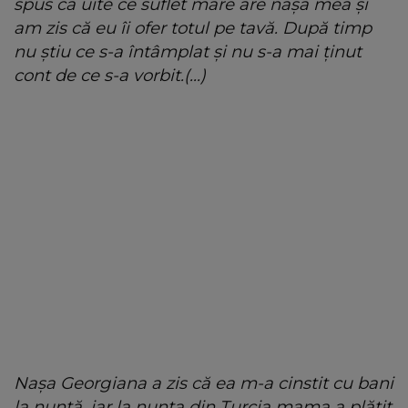
spus că uite ce suflet mare are nașa mea și
am zis că eu îi ofer totul pe tavă. După timp
nu știu ce s-a întâmplat și nu s-a mai ținut
cont de ce s-a vorbit.(...)
Nașa Georgiana a zis că ea m-a cinstit cu bani
la nuntă, iar la nunta din Turcia mama a plătit