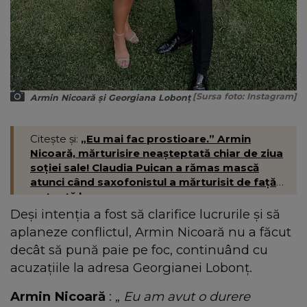
[Sursa foto: Instagram]
Armin Nicoară și Georgiana Lobonț
Citește și:
„Eu mai fac prostioare.” Armin
Nicoară, mărturisire neașteptată chiar de ziua
soției sale! Claudia Puican a rămas mască
atunci când saxofonistul a mărturisit de față
cu toată lumea
Deși intenția a fost să clarifice lucrurile și să
aplaneze conflictul, Armin Nicoară nu a făcut
decât să pună paie pe foc, continuând cu
acuzațiile la adresa Georgianei Lobonț.
Armin Nicoară
: „
Eu am avut o durere