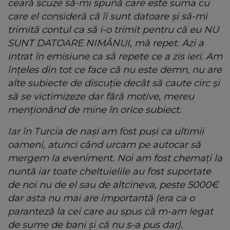
ceară scuze să-mi spună care este suma cu
care el consideră că îi sunt datoare și să-mi
trimită contul ca să i-o trimit pentru că eu NU
SUNT DATOARE NIMĂNUI, mă repet. Azi a
intrat în emisiune ca să repete ce a zis ieri. Am
înțeles din tot ce face că nu este demn, nu are
alte subiecte de discuție decât să caute circ şi
să se victimizeze dar fără motive, mereu
menționând de mine în orice subiect.
Iar în Turcia de nași am fost puși ca ultimii
oameni, atunci când urcam pe autocar să
mergem la eveniment. Noi am fost chemaţi la
nuntă iar toate cheltuielile au fost suportate
de noi nu de el sau de altcineva, peste 5000€
dar asta nu mai are importantă (era ca o
paranteză la cei care au spus că m-am legat
de sume de bani și că nu s-a pus dar).