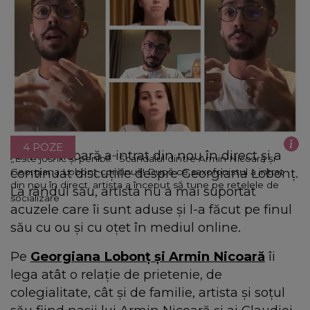
4 POZE
Armin Nicoară a intrat din nou în direct și a
„Este josnic și penibil.” Scandalul dintre Armin Nicoară și
continuat discuțiile despre Georgiana Lobonț.
Georgiana Lobonț continuă! După ce saxofonistul a intrat
din nou în direct, artista a început să tune pe rețelele de
La rândul său, artista nu a mai suportat
socializare
acuzele care îi sunt aduse și l-a făcut pe finul
său cu ou și cu oțet în mediul online.
Pe
Georgiana Lobonț și Armin Nicoară
îi
lega atât o relație de prietenie, de
colegialitate, cât și de familie, artista și soțul