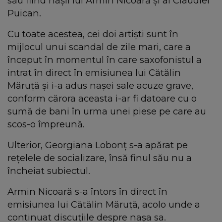
său fiind nașii lui Armin Nicoară și ai Claudiei
Puican.
Cu toate acestea, cei doi artiști sunt în
mijlocul unui scandal de zile mari, care a
început în momentul în care saxofonistul a
intrat în direct în emisiunea lui Cătălin
Măruță și i-a adus nașei sale acuze grave,
conform cărora aceasta i-ar fi datoare cu o
sumă de bani în urma unei piese pe care au
scos-o împreună.
Ulterior, Georgiana Lobonț s-a apărat pe
rețelele de socializare, însă finul său nu a
încheiat subiectul.
Armin Nicoară s-a întors în direct în
emisiunea lui Cătălin Măruță, acolo unde a
continuat discuțiile despre nașa sa.