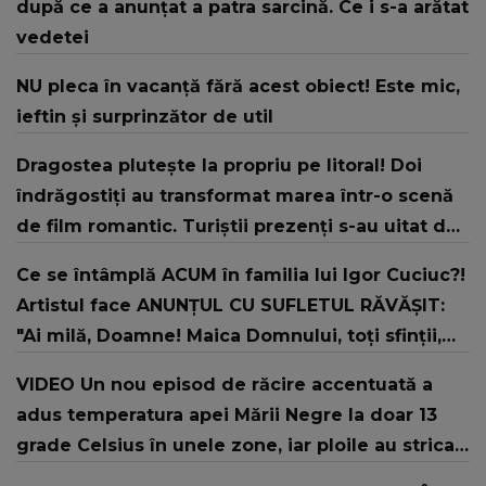
după ce a anunțat a patra sarcină. Ce i s-a arătat
vedetei
NU pleca în vacanță fără acest obiect! Este mic,
ieftin și surprinzător de util
Dragostea plutește la propriu pe litoral! Doi
îndrăgostiți au transformat marea într-o scenă
de film romantic. Turiștii prezenți s-au uitat de
două ori
Ce se întâmplă ACUM în familia lui Igor Cuciuc?!
Artistul face ANUNȚUL CU SUFLETUL RĂVĂȘIT:
"Ai milă, Doamne! Maica Domnului, toți sfinții,
rugați-vă lui Dumnezeu pentru noi, dați-ne ..."
VIDEO Un nou episod de răcire accentuată a
adus temperatura apei Mării Negre la doar 13
grade Celsius în unele zone, iar ploile au stricat
vacanțele turiștilor pe litoral