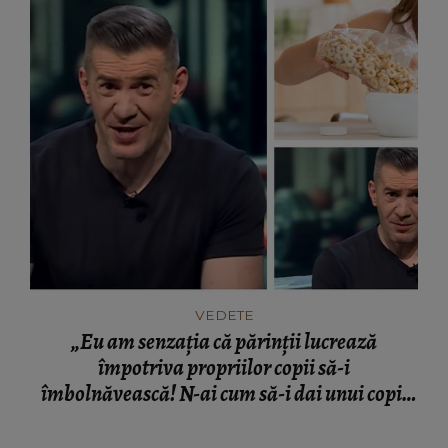
VEDETE
„Eu am senzația că părinții lucrează
împotriva propriilor copii să-i
îmbolnăvească! N-ai cum să-i dai unui copil
dimineața cereale cu lapte!” Dragoș Pătraru,
sfaturi pentru părinți!