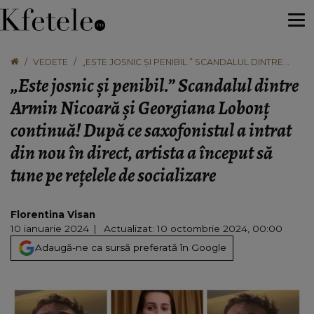
VEDETE
„ESTE JOSNIC ȘI PENIBIL.” SCANDALUL DINTRE
ARMIN NICOARĂ ȘI GEORGIANA LOBONȚ
„Este josnic și penibil.” Scandalul dintre
CONTINUĂ! DUPĂ CE SAXOFONISTUL A INTRAT DIN
NOU ÎN DIRECT, ARTISTA A ÎNCEPUT SĂ TUNE PE
Armin Nicoară și Georgiana Lobonț
REȚELELE DE SOCIALIZARE
continuă! După ce saxofonistul a intrat
din nou în direct, artista a început să
tune pe rețelele de socializare
Florentina Visan
10 ianuarie 2024
Actualizat: 10 octombrie 2024, 00:00
Adaugă-ne ca sursă preferată în Google