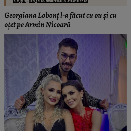
plajă: „Soțul ei...- stirilekanald.ro
Georgiana Lobonț l-a făcut cu ou și cu
oțet pe Armin Nicoară