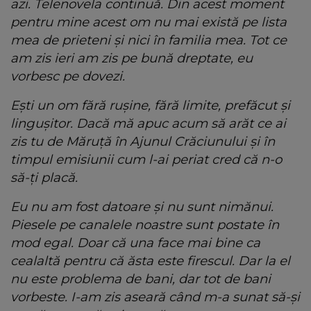
azi. Telenovela continuă. Din acest moment
pentru mine acest om nu mai există pe lista
mea de prieteni și nici în familia mea. Tot ce
am zis ieri am zis pe bună dreptate, eu
vorbesc pe dovezi.
Ești un om fără ruşine, fără limite, prefăcut și
lingușitor. Dacă mă apuc acum să arăt ce ai
zis tu de Măruță în Ajunul Crăciunului și în
timpul emisiunii cum l-ai periat cred că n-o
să-ți placă.
Eu nu am fost datoare și nu sunt nimănui.
Piesele pe canalele noastre sunt postate în
mod egal. Doar că una face mai bine ca
cealaltă pentru că ăsta este firescul. Dar la el
nu este problema de bani, dar tot de bani
vorbeste. I-am zis aseară când m-a sunat să-și