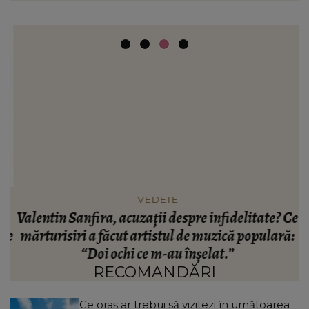
VEDETE
Valentin Sanfira, acuzații despre infidelitate? Ce
re
mărturisiri a făcut artistul de muzică populară:
m
n
“Doi ochi ce m-au înșelat.”
”
RECOMANDĂRI
Ce oraș ar trebui să vizitezi în urnătoarea