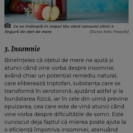
Ce se intâmplă în corpul tău când consumi zilnic o
lingură de oțet de mere
[Sursa foto: freepik]
3. Insomnie
Bineînțeles că oțetul de mere ne ajută și
atunci când vine vorba despre insomnie,
având chiar un potențial remediu natural,
care eliberează triptofan, substanța care se
transformă în serotonină, ajutând astfel și la
bunăstarea fizică, iar în cele din urmă previne
epuizarea, cea care este de vină atunci când
vine vorba despre dificultățile de somn. Este
cunoscut deja faptul că mierea poate ajuta la
o eficiență împotriva insomniei, atenuând