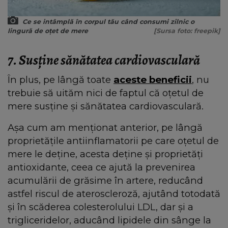
Ce se intâmplă în corpul tău când consumi zilnic o
lingură de oțet de mere
[Sursa foto: freepik]
7. Susține sănătatea cardiovasculară
În plus, pe lângă toate
aceste beneficii
, nu
trebuie să uităm nici de faptul că oțetul de
mere susține și sănătatea cardiovasculară.
Așa cum am menționat anterior, pe lângă
proprietățile antiinflamatorii pe care oțetul de
mere le deține, acesta deține și proprietăți
antioxidante, ceea ce ajută la prevenirea
acumulării de grăsime în artere, reducând
astfel riscul de ateroscleroză, ajutând totodată
și în scăderea colesterolului LDL, dar și a
trigliceridelor, aducând lipidele din sânge la