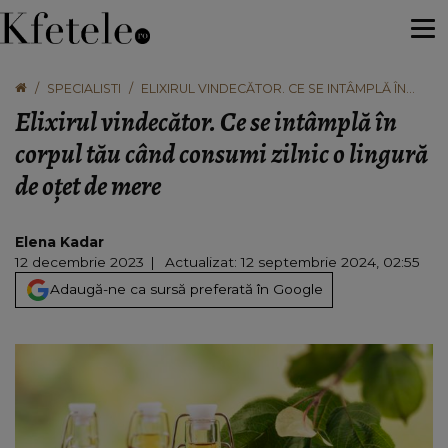
SPECIALISTI
ELIXIRUL VINDECĂTOR. CE SE INTÂMPLĂ ÎN
CORPUL TĂU CÂND CONSUMI ZILNIC O
Elixirul vindecător. Ce se intâmplă în
LINGURĂ DE OȚET DE MERE
corpul tău când consumi zilnic o lingură
de oțet de mere
Elena Kadar
12 decembrie 2023
Actualizat: 12 septembrie 2024, 02:55
Adaugă-ne ca sursă preferată în Google