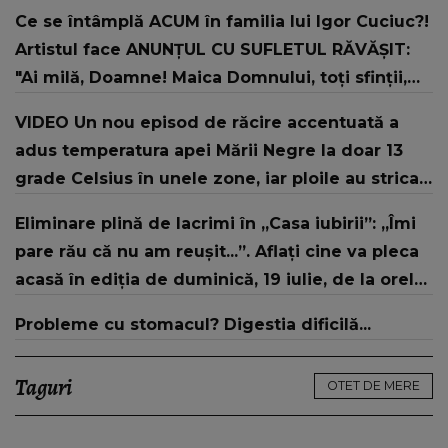
două ori
Ce se întâmplă ACUM în familia lui Igor Cuciuc?!
Artistul face ANUNȚUL CU SUFLETUL RĂVĂȘIT:
"Ai milă, Doamne! Maica Domnului, toți sfinții,
rugați-vă lui Dumnezeu pentru noi, dați-ne ..."
VIDEO Un nou episod de răcire accentuată a
adus temperatura apei Mării Negre la doar 13
grade Celsius în unele zone, iar ploile au stricat
vacanțele turiștilor pe litoral
Eliminare plină de lacrimi în „Casa iubirii”: „Îmi
pare rău că nu am reușit...”. Aflați cine va pleca
acasă în ediția de duminică, 19 iulie, de la orele
16:00 și 19:00, doar la Kanal D
Probleme cu stomacul? Digestia dificilă...
Taguri
OTET DE MERE