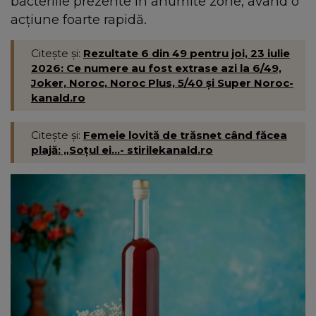
bacteriile prezente în anumite zone, având o
acțiune foarte rapidă.
Citește și:
Rezultate 6 din 49 pentru joi, 23 iulie
2026: Ce numere au fost extrase azi la 6/49,
Joker, Noroc, Noroc Plus, 5/40 și Super Noroc-
kanald.ro
Citește și:
Femeie lovită de trăsnet când făcea
plajă: „Soțul ei...- stirilekanald.ro