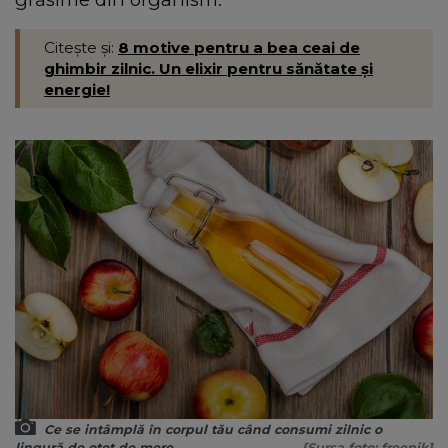
Citește și:
8 motive pentru a bea ceai de
ghimbir zilnic. Un elixir pentru sănătate și
energie!
Ce se intâmplă în corpul tău când consumi zilnic o
lingură de oțet de mere
[Sursa foto: freepik]