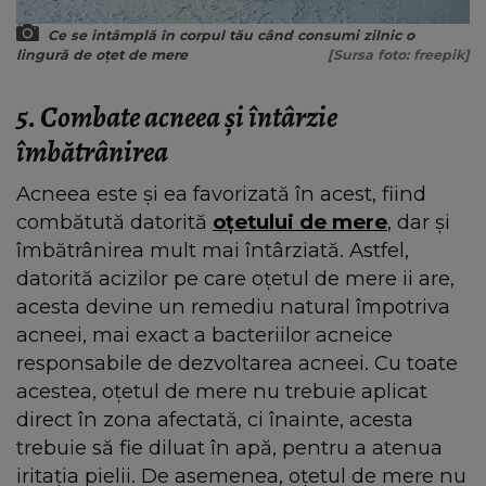
Ce se intâmplă în corpul tău când consumi zilnic o
lingură de oțet de mere
[Sursa foto: freepik]
5. Combate acneea și întârzie
îmbătrânirea
Acneea este și ea favorizată în acest, fiind
combătută datorită
oțetului de mere
, dar și
îmbătrânirea mult mai întârziată. Astfel,
datorită acizilor pe care oțetul de mere ii are,
acesta devine un remediu natural împotriva
acneei, mai exact a bacteriilor acneice
responsabile de dezvoltarea acneei. Cu toate
acestea, oțetul de mere nu trebuie aplicat
direct în zona afectată, ci înainte, acesta
trebuie să fie diluat în apă, pentru a atenua
iritația pielii. De asemenea, oțetul de mere nu