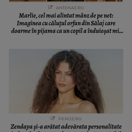
ANTENA3.RO
Marlie, cel mai alintat mânz de pe net:
Imaginea cu căluțul orfan din Sălaj care
doarme în pijama ca un copil a înduioșat mii
de români
PEROZ.RO
Zendaya și-a arătat adevărata personalitate