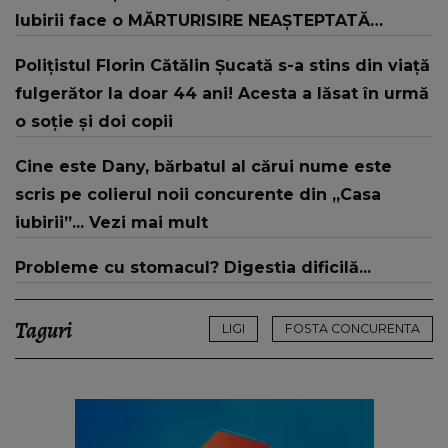
Iubirii face o MĂRTURISIRE NEAȘTEPTATĂ
despre mama sa: "I-am spus și ei în față, eu nu
Polițistul Florin Cătălin Șucată s-a stins din viață
te iubesc pentru că..."
fulgerător la doar 44 ani! Acesta a lăsat în urmă
o soție și doi copii
Cine este Dany, bărbatul al cărui nume este
scris pe colierul noii concurente din „Casa
iubirii”... Vezi mai mult
Probleme cu stomacul? Digestia dificilă...
Taguri
LIGI
FOSTA CONCURENTA