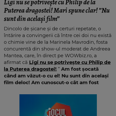
Ligi nu se potrivește cu Philip de la
Puterea dragostei! Mari spune clar! ”Nu
sunt din același film”
Dincolo de șicane și de certuri repetate, o
întărire a convingerii că între cei doi nu există
o chimie vine de la Marinela Mavrodin, fosta
concurentă din show-ul moderat de Andreea
Mantea, care, în direct pe WOWbiz.ro, a
afirmat că
Ligi nu se potrivește cu Philip de
la Puterea dragostei!
”
Am fost șocată
când am văzut-o cu el! Nu sunt din același
film deloc! Am cunoscut-o cât am fost