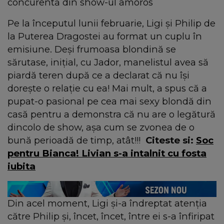
concurentă din show-ul amoros
Pe la începutul lunii februarie, Ligi și Philip de
la Puterea Dragostei au format un cuplu în
emisiune. Deși frumoasa blondină se
sărutase, inițial, cu Jador, manelistul avea să
piardă teren după ce a declarat că nu își
dorește o relație cu ea! Mai mult, a spus că a
pupat-o pasional pe cea mai sexy blondă din
casă pentru a demonstra că nu are o legătură
dincolo de show, așa cum se zvonea de o
bună perioadă de timp, atât!!!
Citeste si:
Soc
pentru Bianca! Livian s-a intalnit cu fosta
iubita
Din acel moment, Ligi și-a îndreptat atenția
către Philip și, încet, încet, între ei s-a înfiripat