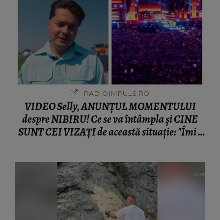
RADIOIMPULS.RO
VIDEO Selly, ANUNȚUL MOMENTULUI
despre NIBIRU! Ce se va întâmpla și CINE
SUNT CEI VIZAȚI de această situație: "Îmi e
ciudă că..."