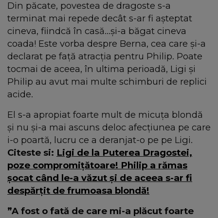
Din păcate, povestea de dragoste s-a
terminat mai repede decât s-ar fi așteptat
cineva, fiindcă în casă…și-a băgat cineva
coada! Este vorba despre Berna, cea care și-a
declarat pe față atracția pentru Philip. Poate
tocmai de aceea, în ultima perioadă, Ligi și
Philip au avut mai multe schimburi de replici
acide.
El s-a apropiat foarte mult de micuța blondă
și nu și-a mai ascuns deloc afecțiunea pe care
i-o poartă, lucru ce a deranjat-o pe pe Ligi.
Citeste si:
Ligi de la Puterea Dragostei,
poze compromiţătoare! Philip a rămas
şocat când le-a văzut şi de aceea s-ar fi
despărţit de frumoasa blondă!
”A fost o fată de care mi-a plăcut foarte