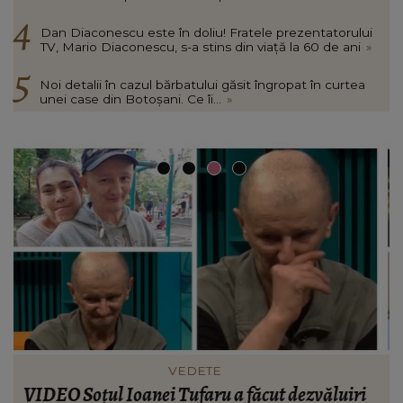
Dan Diaconescu este în doliu! Fratele prezentatorului
TV, Mario Diaconescu, s-a stins din viață la 60 de ani
»
Noi detalii în cazul bărbatului găsit îngropat în curtea
unei case din Botoșani. Ce îi...
»
VEDETE
Cătălin Crișan dezvăluie motivul despărțirii de