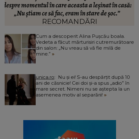
ă:
Camelia Tabără. Ce a spus artistul despre
standardele fostei partenere: „Nu pot să...”
RECOMANDĂRI
Cum a descoperit Alina Pușcău boala.
Vedeta a făcut mărturisiri cutremurătoare
din salon: „Nu vreau să vă fie milă de
mine.”
unica.ro
Nu și ei! S-au despărțit după 10
ani de căsnicie! Cei doi și-a spus „adio” în
mare secret. Nimeni nu se aștepta la un
asemenea motiv al separării!