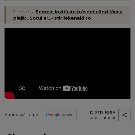
Citește și:
Femeie lovită de trăsnet când făcea
plajă: „Soțul ei...- stirilekanald.ro
DISTRIBUIE
Abonează-te pe
acest articol