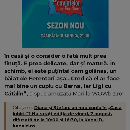
în casă și o consider o fată mult prea
finuță. E prea delicate, dar și matură. În
schimb, el este puțintel cam golănaș, un
băiat de Ferentari așa…Cred că el ar face
mai bine un cuplu cu Berna, iar Ligi cu
Cătălin”,
a spus amuzată Mari la WOWbiz.ro!
Citește și:
Diana și Ștefan, un nou cuplu în „Casa
iubirii”? Nu ratați ediția de vineri, 7 august,
difuzată de la 10:00 și 16:30, la Kanal D-
kanald.ro