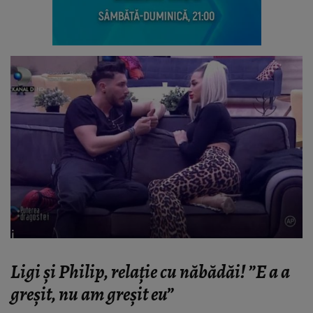
Ligi și Philip, relație cu năbădăi! ”E
a a
greșit, nu am greșit eu”