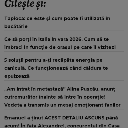
Citește și:
Tapioca: ce este și cum poate fi utilizată în
bucătărie
Ce să porți în Italia în vara 2026. Cum să te
îmbraci în funcție de orașul pe care îl vizitezi
5 soluții pentru a-ți recăpăta energia pe
caniculă. Ce funcționează când căldura te
epuizează
„Am intrat în metastază” Alina Pușcău, anunț
cutremurător înainte să intre în operație!
Vedeta a transmis un mesaj emoționant fanilor
Emanuel a ținut ACEST DETALIU ASCUNS până
acum! În fața Alexandrei, concurentul din Casa