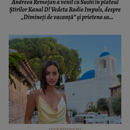
Andreea Remețan a venit cu Sushi în platoul
Știrilor Kanal D! Vedeta Radio Impuls, despre
„Dimineți de vacanță” și prietena sa
necuvântătoare
DIVERTISMENT