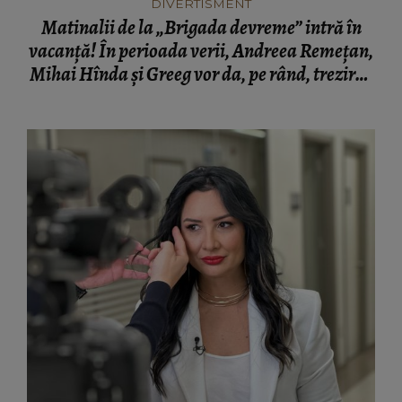
DIVERTISMENT
Matinalii de la „Brigada devreme” intră în
vacanță! În perioada verii, Andreea Remețan,
Mihai Hînda și Greeg vor da, pe rând, trezirea
cu „Dimineți de vacanță”