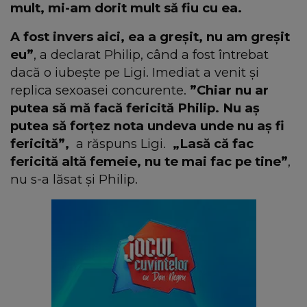
mult, mi-am dorit mult să fiu cu ea.
A fost invers aici, ea a greșit, nu am greșit
eu”
, a declarat Philip, când a fost întrebat
dacă o iubește pe Ligi. Imediat a venit și
replica sexoasei concurente.
”Chiar nu ar
putea să mă facă fericită Philip. Nu aș
putea să forțez nota undeva unde nu aș fi
fericită”,
a răspuns Ligi.
„Lasă că fac
fericită altă femeie, nu te mai fac pe tine”
,
nu s-a lăsat și Philip.