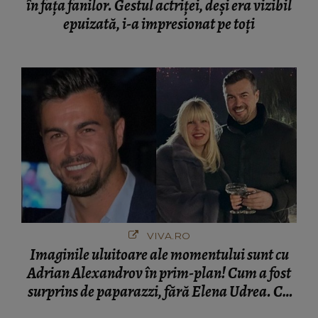
în fața fanilor. Gestul actriței, deși era vizibil
epuizată, i-a impresionat pe toți
VIVA.RO
Imaginile uluitoare ale momentului sunt cu
Adrian Alexandrov în prim-plan! Cum a fost
surprins de paparazzi, fără Elena Udrea. Cu
cine s-a întâlnit partenerul fostei politiciene în