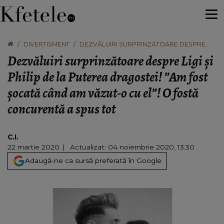
DIVERTISMENT
DEZVĂLUIRI SURPRINZĂTOARE DESPRE
LIGI ȘI PHILIP DE LA PUTEREA DRAGOSTEI!
Dezvăluiri surprinzătoare despre Ligi și
”AM FOST ȘOCATĂ CÂND AM VĂZUT-O CU
EL”! O FOSTĂ CONCURENTĂ A SPUS TOT
Philip de la Puterea dragostei! ”Am fost
șocată când am văzut-o cu el”! O fostă
concurentă a spus tot
C.I.
22 martie 2020
Actualizat: 04 noiembrie 2020, 13:30
Adaugă-ne ca sursă preferată în Google