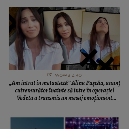
București! Gestul lui...
WOWBIZ.RO
„Am intrat în metastază” Alina Pușcău, anunț
cutremurător înainte să intre în operație!
Vedeta a transmis un mesaj emoționant
fanilor