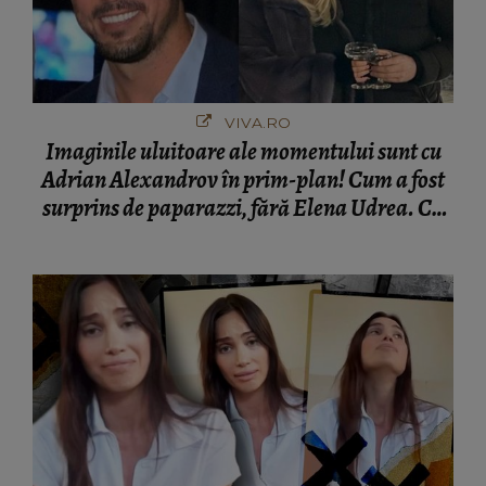
VIVA.RO
Imaginile uluitoare ale momentului sunt cu
Adrian Alexandrov în prim-plan! Cum a fost
surprins de paparazzi, fără Elena Udrea. Cu
cine s-a întâlnit partenerul fostei politiciene în
București! Gestul lui...