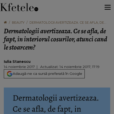
BEAUTY
DERMATOLOGII AVERTIZEAZA. CE SE AFLA, DE
FAPT, IN INTERIORUL COSURILOR, ATUNCI CAND
Dermatologii avertizeaza. Ce se afla, de
LE STOARCEM?
fapt, in interiorul cosurilor, atunci cand
le stoarcem?
Iulia Stanescu
14 noiembrie 2017
Actualizat: 14 noiembrie 2017, 17:19
Adaugă-ne ca sursă preferată în Google