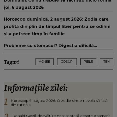
Domnului. Ce nu trebuie să faci sub nicio formă
joi, 6 august 2026
Horoscop duminică, 2 august 2026: Zodia care
profită din plin de timpul liber pentru se odihni
și a petrece timp în familie
Probleme cu stomacul? Digestia dificilă...
Taguri
ACNEE
COSURI
PIELE
TEN
Informațiile zilei:
Horoscop 9 august 2026: O zodie simte nevoia să iasă
din rutină
»
Ronald Gavril, dezvăluire neașteptată despre Anamaria