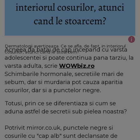
Dermatologii avertizeaza. Ce se afla, de fapt, in interiorul
Acneea da batai de cap incepand cu varsta
cosurilor, atunci cand le stoarcem?
adolescentei si poate continua pana tarziu, la
varsta adulta, scrie
WOWbiz.ro
Schimbarile hormonale, secretiile mari de
sebum, dar si murdaria pot cauza aparitia
cosurilor, dar si a punctelor negre.
Totusi, prin ce se diferentiaza si cum se
aduna astfel de secretii sub pielea noastra?
Potrivit mirror.co.uk, punctele negre si
cosurile cu "cap alb" sunt declansate de