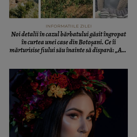
INFORMATIILE ZILEI
Noi detalii în cazul bărbatului găsit îngropat
în curtea unei case din Botoșani. Ce îi
mărturisise fiului său înainte să dispară: „Așa
a fost găsit cadavrul!”