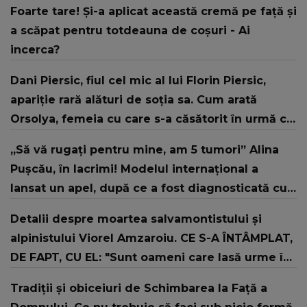
Foarte tare! Şi-a aplicat această cremă pe faţă şi
a scăpat pentru totdeauna de coşuri - Ai
incerca?
Dani Piersic, fiul cel mic al lui Florin Piersic,
apariție rară alături de soția sa. Cum arată
Orsolya, femeia cu care s-a căsătorit în urmă cu
doi ani
„Să vă rugați pentru mine, am 5 tumori” Alina
Pușcău, în lacrimi! Modelul internațional a
lansat un apel, după ce a fost diagnosticată cu
o boală gravă
Detalii despre moartea salvamontistului şi
alpinistului Viorel Amzaroiu. CE S-A ÎNTÂMPLAT,
DE FAPT, CU EL: "Sunt oameni care lasă urme în
stâncă. Alții lasă urme în..."
Tradiții și obiceiuri de Schimbarea la Față a