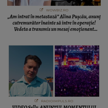
WOWBIZ.RO
„Am intrat în metastază” Alina Pușcău, anunț
cutremurător înainte să intre în operație!
Vedeta a transmis un mesaj emoționant
fanilor
RADIOIMPULS.RO
VIDEO Selly, ANUNȚUL MOMENTULUI