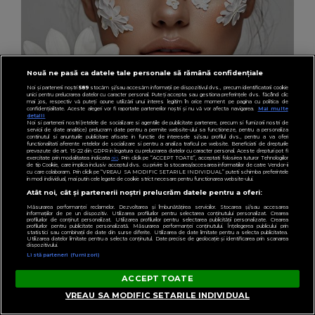
Nouă ne pasă ca datele tale personale să rămână confidențiale
Noi și partenerii noștri
589
stocăm și/sau accesăm informații pe dispozitivul dvs., precum identificatorii cookie
unici pentru prelucrarea datelor cu caracter personal. Puteți accepta sau gestiona preferințele dvs. făcând clic
mai jos, respectiv vă puteți opune utilizării unui interes legitim în orice moment pe pagina cu politica de
confidențialitate. Aceste alegeri vor fi raportate partenerilor noștri și nu vă vor afecta navigarea.
Mai multe
detalii
Noi si partenerii nostri (retelele de socializare si agentiile de publicitate partenere, precum si furnizorii nostri de
BEAUTY
servicii de date analitice) prelucram date pentru a permite website-ului sa functioneze, pentru a personaliza
continutul si anunturile publicitare afisate in functie de interesele si/sau profilul dvs., pentru a va oferi
Plasturii pentru coșuri: un truc discret care îți
functionalitati aferente retelelor de socializare si pentru a analiza traficul pe website. Beneficiati de drepturile
prevazute de art. 15-22 din GDPR in legatura cu prelucrarea datelor cu caracter personal. Aceste drepturi pot fi
exercitate prin modalitatea indicata
aici
. Prin click pe “ACCEPT TOATE”, acceptati folosirea tuturor Tehnologiilor
salvează tenul înainte de un eveniment
de tip Cookie, care implica inclusiv acceptul dvs. cu privire la stocarea/accesarea informatiilor de catre Vendor-ii
cu care colaboram. Prin click pe “VREAU SA MODIFIC SETARILE INDIVIDUAL” puteti schimba preferintele
important
in mod individual, mai putin cele legate de cookie strict necesare pentru functionarea website-ului.
Atât noi, cât și partenerii noștri prelucrăm datele pentru a oferi:
Măsurarea performanței reclamelor. Dezvoltarea și îmbunătățirea serviciilor. Stocarea și/sau accesarea
informațiilor de pe un dispozitiv. Utilizarea profilurilor pentru selectarea conținutului personalizat. Crearea
profilurilor de conținut personalizat. Utilizarea profilurilor pentru selectarea publicității personalizate. Crearea
profilurilor pentru publicitate personalizată. Măsurarea performanței conținutului. Înțelegerea publicului prin
statistici sau combinații de date din surse diferite. Utilizarea de date limitate pentru a selecta publicitatea.
Utilizarea datelor limitate pentru a selecta conținutul. Date precise de geolocație și identificarea prin scanarea
dispozitivului.
Listă parteneri (furnizori)
ACCEPT TOATE
VREAU SA MODIFIC SETARILE INDIVIDUAL