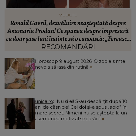
INFORMATIILE ZILEI
BREAKING! Lionel Messi este în doliu! Tatăl
ă
fotbalistului s-a stins din viață!
R
că
C
RECOMANDĂRI
Horoscop 9 august 2026: O zodie simte
nevoia să iasă din rutină
unica.ro
Nu și ei! S-au despărțit după 10
ani de căsnicie! Cei doi și-a spus „adio” în
mare secret. Nimeni nu se aștepta la un
asemenea motiv al separării!