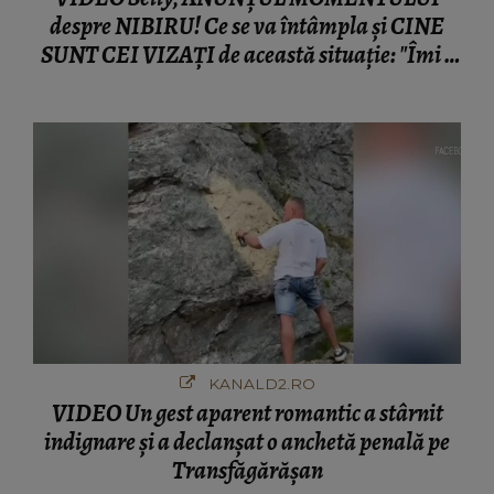
despre NIBIRU! Ce se va întâmpla și CINE
SUNT CEI VIZAȚI de această situație: "Îmi e
ciudă că..."
KANALD2.RO
VIDEO Un gest aparent romantic a stârnit
indignare și a declanșat o anchetă penală pe
Transfăgărășan