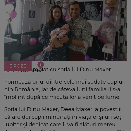
3 POZE
Ce s-a întâmplat cu soția lui Dinu Maxer.
Deea și Dinu Maxer
Formează unul dintre cele mai sudate cupluri
din România, iar de câteva luni familia li s-a
împlinit după ce micuța lor a venit pe lume.
Soția lui Dinu Maxer, Deea Maxer, a povestit
că are doi copii minunați în viața ei și un soț
iubitor și dedicat care îi va fi alături mereu.