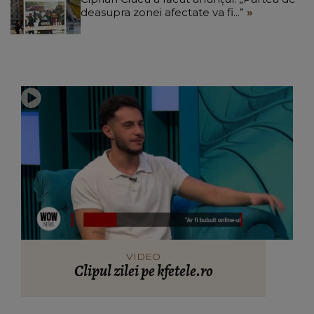
deasupra zonei afectate va fi...”
VIDEO
Clipul zilei pe kfetele.ro