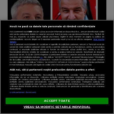
Nouă ne pasă ca datele tale personale să rămână confidențiale
Noi și partenerii noștri
589
stocăm și/sau accesăm informații pe dispozitivul dvs., precum identificatorii cookie
unici pentru prelucrarea datelor cu caracter personal. Puteți accepta sau gestiona preferințele dvs. făcând clic
mai jos, respectiv vă puteți opune utilizării unui interes legitim în orice moment pe pagina cu politica de
confidențialitate. Aceste alegeri vor fi raportate partenerilor noștri și nu vă vor afecta navigarea.
Mai multe
detalii
Noi si partenerii nostri (retelele de socializare si agentiile de publicitate partenere, precum si furnizorii nostri de
servicii de date analitice) prelucram date pentru a permite website-ului sa functioneze, pentru a personaliza
continutul si anunturile publicitare afisate in functie de interesele si/sau profilul dvs., pentru a va oferi
functionalitati aferente retelelor de socializare si pentru a analiza traficul pe website. Beneficiati de drepturile
prevazute de art. 15-22 din GDPR in legatura cu prelucrarea datelor cu caracter personal. Aceste drepturi pot fi
exercitate prin modalitatea indicata
aici
. Prin click pe “ACCEPT TOATE”, acceptati folosirea tuturor Tehnologiilor
de tip Cookie, care implica inclusiv acceptul dvs. cu privire la stocarea/accesarea informatiilor de catre Vendor-ii
cu care colaboram. Prin click pe “VREAU SA MODIFIC SETARILE INDIVIDUAL” puteti schimba preferintele
in mod individual, mai putin cele legate de cookie strict necesare pentru functionarea website-ului.
Atât noi, cât și partenerii noștri prelucrăm datele pentru a oferi:
Măsurarea performanței reclamelor. Dezvoltarea și îmbunătățirea serviciilor. Stocarea și/sau accesarea
VEDETE
informațiilor de pe un dispozitiv. Utilizarea profilurilor pentru selectarea conținutului personalizat. Crearea
profilurilor de conținut personalizat. Utilizarea profilurilor pentru selectarea publicității personalizate. Crearea
Dan Diaconescu este în doliu! Fratele
profilurilor pentru publicitate personalizată. Măsurarea performanței conținutului. Înțelegerea publicului prin
statistici sau combinații de date din surse diferite. Utilizarea de date limitate pentru a selecta publicitatea.
Utilizarea datelor limitate pentru a selecta conținutul. Date precise de geolocație și identificarea prin scanarea
prezentatorului TV, Mario Diaconescu, s-a
dispozitivului.
Listă parteneri (furnizori)
stins din viață la 60 de ani
ACCEPT TOATE
VREAU SA MODIFIC SETARILE INDIVIDUAL