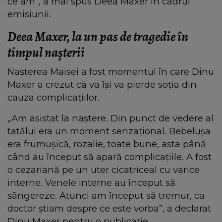
ce am”, a mai spus Deea Maxer în cadrul
emisiunii.
Deea Maxer, la un pas de tragedie în
timpul nașterii
Nașterea Maisei a fost momentul în care Dinu
Maxer a crezut că va își va pierde soția din
cauza complicațiilor.
„Am asistat la naștere. Din punct de vedere al
tatălui era un moment senzațional. Bebelușa
era frumușică, rozalie, toate bune, asta până
când au început să apară complicațiile. A fost
o cezariană pe un uter cicatriceal cu varice
interne. Venele interne au început să
sângereze. Atunci am început să tremur, ca
doctor știam despre ce este vorba”, a declarat
Dinu Maxer pentru o publicație.