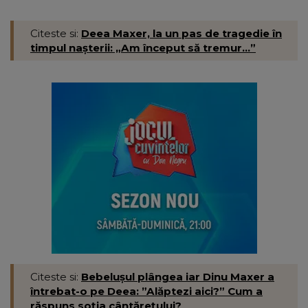
Citeste si:
Deea Maxer, la un pas de tragedie în
timpul nașterii: „Am început să tremur...”
Citeste si:
Bebelușul plângea iar Dinu Maxer a
întrebat-o pe Deea: ”Alăptezi aici?” Cum a
răspuns soția cântărețului?