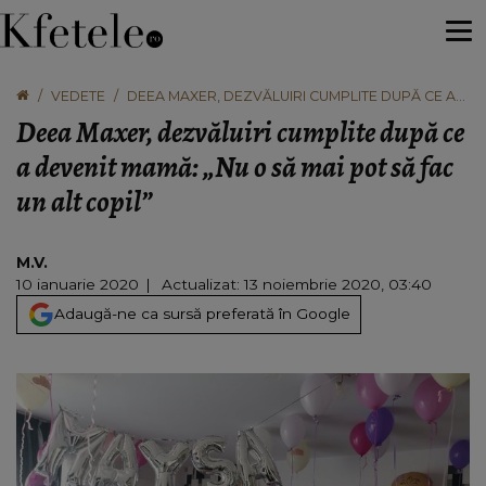
VEDETE
DEEA MAXER, DEZVĂLUIRI CUMPLITE DUPĂ CE A
DEVENIT MAMĂ: „NU O SĂ MAI POT SĂ FAC UN ALT
Deea Maxer, dezvăluiri cumplite după ce
COPIL”
a devenit mamă: „Nu o să mai pot să fac
un alt copil”
M.V.
10 ianuarie 2020
Actualizat: 13 noiembrie 2020, 03:40
Adaugă-ne ca sursă preferată în Google