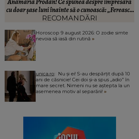
ă
fotbalistului s-a stins din viață!
R
că
C
RECOMANDĂRI
Horoscop 9 august 2026: O zodie simte
nevoia să iasă din rutină
unica.ro
Nu și ei! S-au despărțit după 10
ani de căsnicie! Cei doi și-a spus „adio” în
mare secret. Nimeni nu se aștepta la un
asemenea motiv al separării!