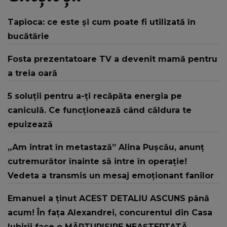
Tapioca: ce este și cum poate fi utilizată în
bucătărie
Fosta prezentatoare TV a devenit mamă pentru
a treia oară
5 soluții pentru a-ți recăpăta energia pe
caniculă. Ce funcționează când căldura te
epuizează
„Am intrat în metastază” Alina Pușcău, anunț
cutremurător înainte să intre în operație!
Vedeta a transmis un mesaj emoționant fanilor
Emanuel a ținut ACEST DETALIU ASCUNS până
acum! În fața Alexandrei, concurentul din Casa
Iubirii face o MĂRTURISIRE NEAȘTEPTATĂ