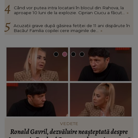
Când vor putea intra locatarii în blocul din Rahova, la
aproape 10 luni de la explozie. Ciprian Ciucu a făcut...
»
Acuzații grave după găsirea fetiței de 11 ani dispărute în
Bacău! Familia copilei cere imaginile de...
»
INFORMATIILE ZILEI
BREAKING! Lionel Messi este în doliu! Tatăl