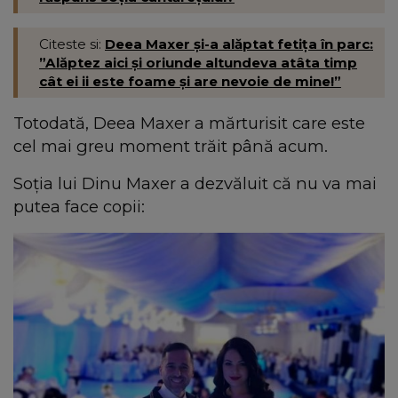
Citeste si:
Deea Maxer și-a alăptat fetița în parc:
”Alăptez aici și oriunde altundeva atâta timp
cât ei ii este foame și are nevoie de mine!”
Totodată, Deea Maxer a mărturisit care este
cel mai greu moment trăit până acum.
Soția lui Dinu Maxer a dezvăluit că nu va mai
putea face copii: