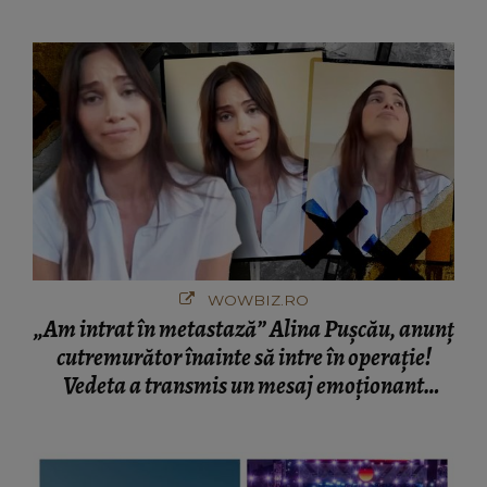
cine s-a întâlnit partenerul fostei politiciene în
București! Gestul lui...
WOWBIZ.RO
„Am intrat în metastază” Alina Pușcău, anunț
cutremurător înainte să intre în operație!
Vedeta a transmis un mesaj emoționant
fanilor