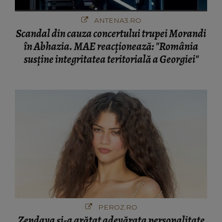
ANTENA3.RO
Scandal din cauza concertului trupei Morandi
în Abhazia. MAE reacționează: "România
susține integritatea teritorială a Georgiei"
PEROZ.RO
Zendaya și-a arătat adevărata personalitate