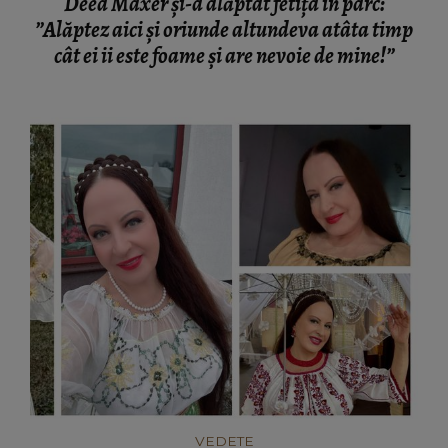
Deea Maxer și-a alăptat fetița în parc:
”Alăptez aici și oriunde altundeva atâta timp
cât ei ii este foame și are nevoie de mine!”
VEDETE