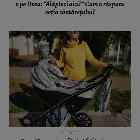
o pe Deea: ”Alăptezi aici?” Cum a răspuns
soția cântărețului?
VEDETE