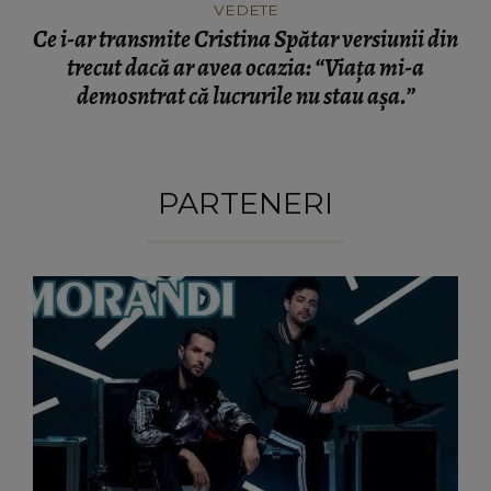
VEDETE
Ce i-ar transmite Cristina Spătar versiunii din
trecut dacă ar avea ocazia: “Viața mi-a
demosntrat că lucrurile nu stau așa.”
PARTENERI