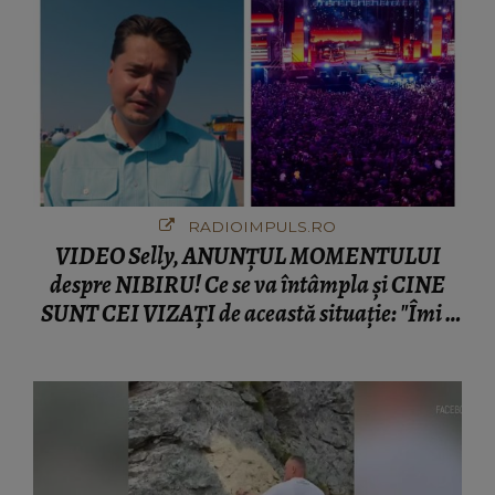
RADIOIMPULS.RO
VIDEO Selly, ANUNȚUL MOMENTULUI
despre NIBIRU! Ce se va întâmpla și CINE
SUNT CEI VIZAȚI de această situație: "Îmi e
ciudă că..."