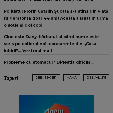
despre mama sa: "I-am spus și ei în față, eu nu
Polițistul Florin Cătălin Șucată s-a stins din viață
te iubesc pentru că..."
fulgerător la doar 44 ani! Acesta a lăsat în urmă
o soție și doi copii
Cine este Dany, bărbatul al cărui nume este
scris pe colierul noii concurente din „Casa
iubirii”... Vezi mai mult
Probleme cu stomacul? Digestia dificilă...
Taguri
DEEA MAXER
MAMA
DEZVALUIRI