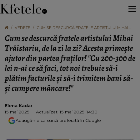
VEDETE
CUM SE DESCURCĂ FRATELE ARTISTULUI MIHAI
TRĂISTARIU, DE LA ZI LA ZI? ACESTA PRIMEȘTE
Cum se descurcă fratele artistului Mihai
AJUTOR DIN PARTEA FRAȚILOR! "CU 200-300 DE
LEI N-AI CE SĂ FACI, TOT NOI TREBUIE SĂ-I PLĂTIM
Trăistariu, de la zi la zi? Acesta primește
FACTURILE ȘI SĂ-I TRIMITEM BANI SĂ-ȘI CUMPERE
ajutor din partea fraților! "Cu 200-300 de
MÂNCARE!"
lei n-ai ce să faci, tot noi trebuie să-i
plătim facturile și să-i trimitem bani să-
și cumpere mâncare!"
Elena Kadar
15 mai 2025
Actualizat: 15 mai 2025, 14:30
Adaugă-ne ca sursă preferată în Google