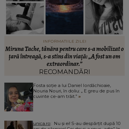
VEDETE
 o
Marymar, adevărul despre relația cu Tzancă
Uraganu! Cum e artistul în spatele scenei, de fapt:
„N-am ce să zic.”
RECOMANDĂRI
Fosta soție a lui Daniel Iordăchioaie,
Nouria Nouri, în doliu: „ E greu de pus în
cuvinte ce-am trăit.”
unica.ro
Nu și ei! S-au despărțit după 10
ani de căsnicie! Cei doi și-a spus „adio” în