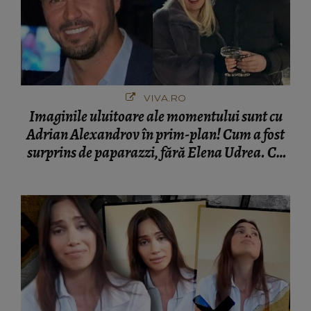
VIVA.RO
Imaginile uluitoare ale momentului sunt cu
Adrian Alexandrov în prim-plan! Cum a fost
surprins de paparazzi, fără Elena Udrea. Cu
cine s-a întâlnit partenerul fostei politiciene în
București! Gestul lui...