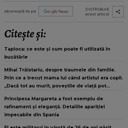
DISTRIBUIE
Abonează-te pe
acest articol
Citește și:
Tapioca: ce este și cum poate fi utilizată în
bucătărie
Mihai Trăistariu, despre traumele din familie.
Prin ce a trecut mama lui când artistul era copil.
„Dacă tot au murit, poveștile de viață pot
rămâne niște exemple.”
Principesa Margareta a fost exemplu de
rafinament și eleganță. Detaliile apariției
impecabile din Spania
El este militarul în vârstă de 26 de ani găsit