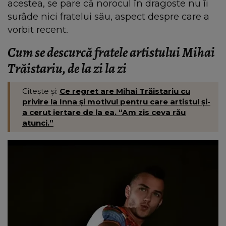
acestea, se pare că norocul în dragoste nu îi
surâde nici fratelui său, aspect despre care a
vorbit recent.
Cum se descurcă fratele artistului Mihai
Trăistariu, de la zi la zi
Citește și:
Ce regret are Mihai Trăistariu cu
privire la Inna și motivul pentru care artistul și-
a cerut iertare de la ea. “Am zis ceva rău
atunci.”