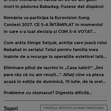
mort în pădurea Babadag. Fusese dat dispărut
România va participa la Eurovision Song
Contest 2027. CE S-A ÎNTÂMPLAT în momentul
în care s-a luat decizia și CUM S-A VOTAT
revenirea în concurs: "Reprezintă un proiect
Cum arăta Simge Selçuk, actrița care joacă rolul
strategic de..."
Nebahat în serialul Totul pentru familia mea
înainte de a recurge la operațiile estetice! Iată
ce aspect fizic uluitor avea aceasta la 19 ani:
Eliminare plină de lacrimi în „Casa iubirii”: „Îmi
„Tinerețe rebelă”
pare rău că nu am reușit...”. Aflați cine va pleca
acasă în ediția de duminică, 19 iulie, de la orele
16:00 și 19:00, doar la Kanal D
Probleme cu stomacul? Digestia dificilă...
Taguri
FRATELE ARTISTULUI MIHAI TRAISTARIU