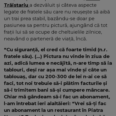
Trăistariu
a dezvăluit și câteva aspecte
legate de fratele său care nu reușește să aibă
un trai prea stabil, bazându-se doar pe
pasiunea sa pentru pictură, ajungând că tot
frații lui să se ocupe de cheltuielile zilnice,
neavând o parteneră de viață, încă.
“Cu siguranță, el cred că foarte timid (n.r.
fratele său). (…) Pictura nu vinde în ziua de
azi, adică lumea e necăjită, n-are timp să ia
tablouri, deși rar așa mai vinde și câte un
tablouaș, dar cu 200-300 de lei n-ai ce să
faci, tot noi trebuie să-i plătim facturile și
să-i trimitem bani să-și cumpere mâncare.
Chiar mă gândeam să-i fac un abonament,
l-am întrebat ieri alaltăieri: “Vrei să-ți fac
un abonament la un restaurant în Piatra