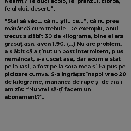
Neamț? Te duci acolo, iei prânzul, ciorbă,
felul doi, desert.”,
“Stai să văd… că nu știu ce…”, că nu prea
mănâncă cum trebuie. De exemplu, anul
trecut a slăbit 30 de kilograme, bine el era
grăsuț așa, avea 1,90. (…) Nu are problem,
a slăbit că a ținut un post intermitent, plus
nemâncat, s-a uscat așa, dar acum a stat
pe la Iași, a fost pe la sora mea și l-a pus pe
picioare cumva. S-a îngrășat înapoi vreo 20
de kilograme, mănâncă de rupe și de aia i-
am zis: “Nu vrei să-ți facem un
abonament?".