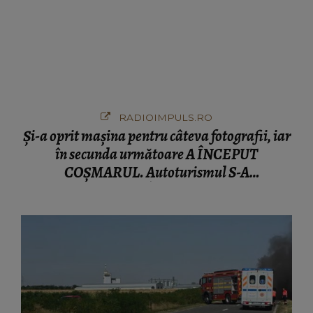
Și-a oprit mașina pentru câteva fotografii, iar
în secunda următoare A ÎNCEPUT
COȘMARUL. Autoturismul S-A
ROSTOGOLIT ÎN PRĂPASTIE pe
Transfăgărășan. Ce s-a întâmplat cu șoferul?!
Martorii NU au bănuit nicio clipă că se va
ajunge într-o asemenea situație
KANALD2.RO
Eveniment rutier cumplit pe DN58B, urmat de
incendiu. Șoferul unui autoturism și-a pierdut