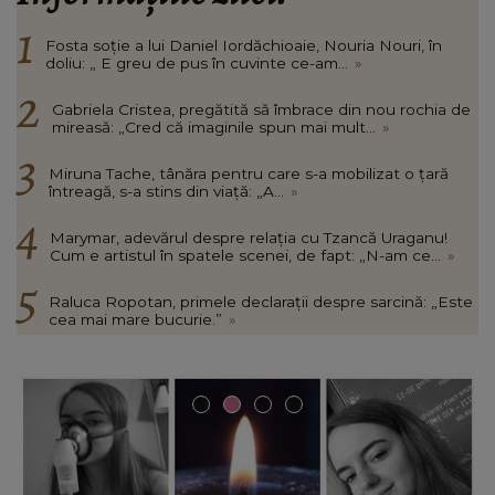
Fosta soție a lui Daniel Iordăchioaie, Nouria Nouri, în
doliu: „ E greu de pus în cuvinte ce-am...
»
Gabriela Cristea, pregătită să îmbrace din nou rochia de
mireasă: „Cred că imaginile spun mai mult...
»
Miruna Tache, tânăra pentru care s-a mobilizat o țară
întreagă, s-a stins din viață: „A...
»
Marymar, adevărul despre relația cu Tzancă Uraganu!
Cum e artistul în spatele scenei, de fapt: „N-am ce...
»
Raluca Ropotan, primele declarații despre sarcină: „Este
cea mai mare bucurie.”
»