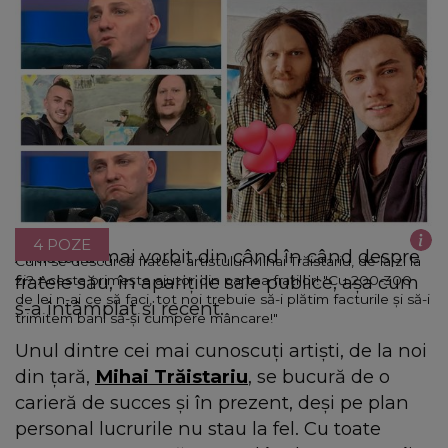
4 POZE
Artistul a mai vorbit din când în când despre
Cum se descurcă fratele artistului Mihai Trăistariu, de la zi la
fratele său, în aparițiile sale publice, așa cum
zi? Acesta primește ajutor din partea fraților! "Cu 200-300
de lei n-ai ce să faci, tot noi trebuie să-i plătim facturile și să-i
s-a întâmplat și recent.
trimitem bani să-și cumpere mâncare!"
Unul dintre cei mai cunoscuți artiști, de la noi
din țară,
Mihai Trăistariu
, se bucură de o
carieră de succes și în prezent, deși pe plan
personal lucrurile nu stau la fel. Cu toate