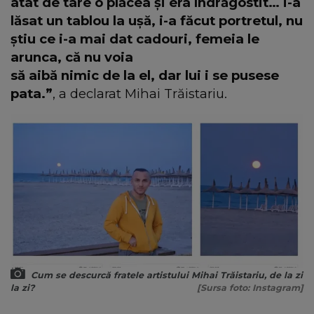
atât de tare o plăcea și era îndrăgostit… i-a
lăsat un tablou la ușă, i-a făcut portretul, nu
știu ce i-a mai dat cadouri, femeia le
arunca, că nu voia
să aibă nimic de la el, dar lui i se pusese
pata.”
, a declarat Mihai Trăistariu.
Cum se descurcă fratele artistului Mihai Trăistariu, de la zi
la zi?
[Sursa foto: Instagram]