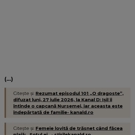
(…)
Citește și:
Rezumat episodul 101 „O dragoste”,
difuzat luni, 27 iulie 2026, la Kanal D: Ișil îi
întinde o capcană Nursemei, iar aceasta este
îndepărtată de familie- kanald.ro
Citește și:
Femeie lovită de trăsnet când făcea
plajă: „Soțul ei...- stirilekanald.ro