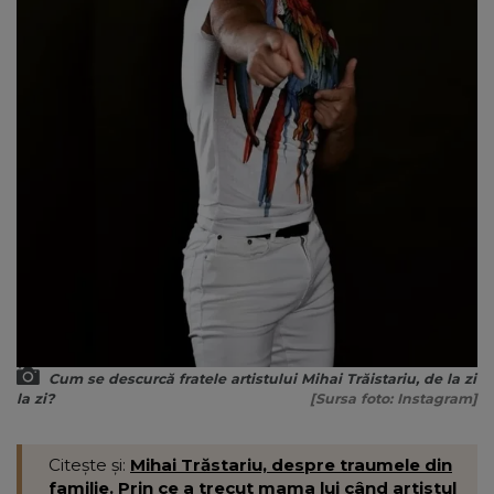
Cum se descurcă fratele artistului Mihai Trăistariu, de la zi
la zi?
[Sursa foto: Instagram]
Citește și:
Mihai Trăstariu, despre traumele din
familie. Prin ce a trecut mama lui când artistul