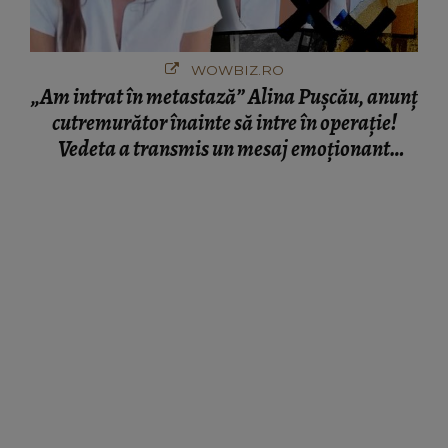
WOWBIZ.RO
„Am intrat în metastază” Alina Pușcău, anunț
cutremurător înainte să intre în operație!
Vedeta a transmis un mesaj emoționant
fanilor
RADIOIMPULS.RO