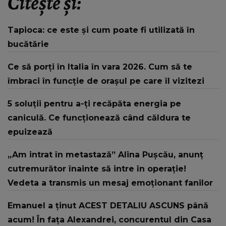
Citește și:
Tapioca: ce este și cum poate fi utilizată în
bucătărie
Ce să porți în Italia în vara 2026. Cum să te
îmbraci în funcție de orașul pe care îl vizitezi
5 soluții pentru a-ți recăpăta energia pe
caniculă. Ce funcționează când căldura te
epuizează
„Am intrat în metastază” Alina Pușcău, anunț
cutremurător înainte să intre în operație!
Vedeta a transmis un mesaj emoționant fanilor
Emanuel a ținut ACEST DETALIU ASCUNS până
acum! În fața Alexandrei, concurentul din Casa