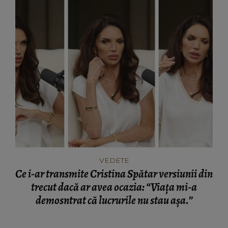
VEDETE
Ce i-ar transmite Cristina Spătar versiunii din
trecut dacă ar avea ocazia: “Viața mi-a
demosntrat că lucrurile nu stau așa.”