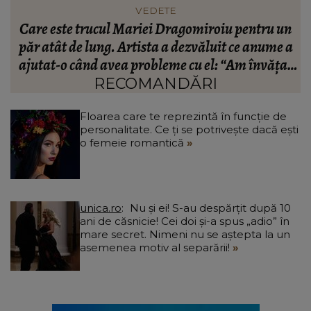
FASHION
n
Ce să porți în Italia în vara 2026. Cum să te
a
îmbraci în funcție de orașul pe care îl vizitezi
t
a
RECOMANDĂRI
Floarea care te reprezintă în funcție de
personalitate. Ce ți se potrivește dacă ești
o femeie romantică
unica.ro
Nu și ei! S-au despărțit după 10
ani de căsnicie! Cei doi și-a spus „adio” în
mare secret. Nimeni nu se aștepta la un
asemenea motiv al separării!