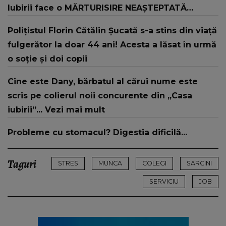
Iubirii face o MĂRTURISIRE NEAȘTEPTATĂ
despre mama sa: "I-am spus și ei în față, eu nu
Polițistul Florin Cătălin Șucată s-a stins din viață
te iubesc pentru că..."
fulgerător la doar 44 ani! Acesta a lăsat în urmă
o soție și doi copii
Cine este Dany, bărbatul al cărui nume este
scris pe colierul noii concurente din „Casa
iubirii”... Vezi mai mult
Probleme cu stomacul? Digestia dificilă...
Taguri
STRES
MUNCA
COLEGI
SARCINI
SERVICIU
JOB