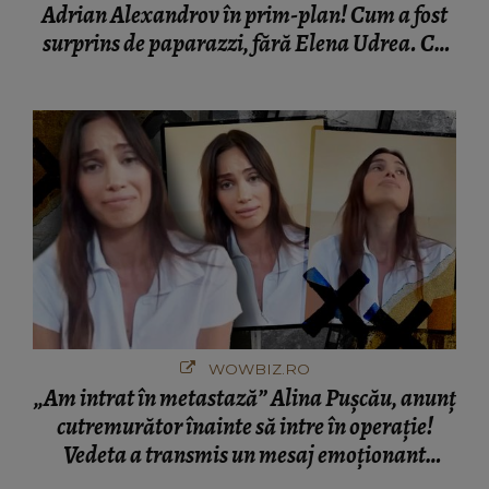
Adrian Alexandrov în prim-plan! Cum a fost
surprins de paparazzi, fără Elena Udrea. Cu
cine s-a întâlnit partenerul fostei politiciene în
București! Gestul lui...
WOWBIZ.RO
„Am intrat în metastază” Alina Pușcău, anunț
cutremurător înainte să intre în operație!
Vedeta a transmis un mesaj emoționant
fanilor