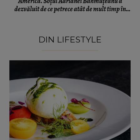
America. Soțul Adrianei Bahmuțeanu a
dezvăluit de ce petrece atât de mult timp în
România: „Trebuie să ne împărțim pe două
continente.”
DIN LIFESTYLE