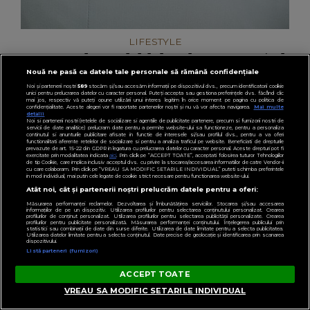
LIFESTYLE
(P) Cum alegi inelul de logodnă potrivit când
Nouă ne pasă ca datele tale personale să rămână confidențiale
vrei eleganță fără efort
Noi și partenerii noștri
589
stocăm și/sau accesăm informații pe dispozitivul dvs., precum identificatorii cookie
unici pentru prelucrarea datelor cu caracter personal. Puteți accepta sau gestiona preferințele dvs. făcând clic
mai jos, respectiv vă puteți opune utilizării unui interes legitim în orice moment pe pagina cu politica de
confidențialitate. Aceste alegeri vor fi raportate partenerilor noștri și nu vă vor afecta navigarea.
Mai multe
detalii
Noi si partenerii nostri (retelele de socializare si agentiile de publicitate partenere, precum si furnizorii nostri de
servicii de date analitice) prelucram date pentru a permite website-ului sa functioneze, pentru a personaliza
continutul si anunturile publicitare afisate in functie de interesele si/sau profilul dvs., pentru a va oferi
functionalitati aferente retelelor de socializare si pentru a analiza traficul pe website. Beneficiati de drepturile
prevazute de art. 15-22 din GDPR in legatura cu prelucrarea datelor cu caracter personal. Aceste drepturi pot fi
exercitate prin modalitatea indicata
aici
. Prin click pe “ACCEPT TOATE”, acceptati folosirea tuturor Tehnologiilor
de tip Cookie, care implica inclusiv acceptul dvs. cu privire la stocarea/accesarea informatiilor de catre Vendor-ii
cu care colaboram. Prin click pe “VREAU SA MODIFIC SETARILE INDIVIDUAL” puteti schimba preferintele
in mod individual, mai putin cele legate de cookie strict necesare pentru functionarea website-ului.
Atât noi, cât și partenerii noștri prelucrăm datele pentru a oferi:
Măsurarea performanței reclamelor. Dezvoltarea și îmbunătățirea serviciilor. Stocarea și/sau accesarea
informațiilor de pe un dispozitiv. Utilizarea profilurilor pentru selectarea conținutului personalizat. Crearea
profilurilor de conținut personalizat. Utilizarea profilurilor pentru selectarea publicității personalizate. Crearea
profilurilor pentru publicitate personalizată. Măsurarea performanței conținutului. Înțelegerea publicului prin
statistici sau combinații de date din surse diferite. Utilizarea de date limitate pentru a selecta publicitatea.
Utilizarea datelor limitate pentru a selecta conținutul. Date precise de geolocație și identificarea prin scanarea
dispozitivului.
Listă parteneri (furnizori)
ACCEPT TOATE
VREAU SA MODIFIC SETARILE INDIVIDUAL