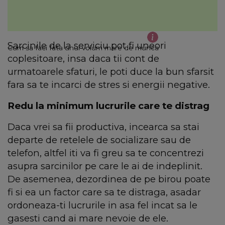
Sarcinile de la serviciu pot fi uneori
Cum sa faci fata unui volum mare de munca
coplesitoare, insa daca tii cont de
urmatoarele sfaturi, le poti duce la bun sfarsit
fara sa te incarci de stres si energii negative.
Redu la minimum lucrurile care te distrag
Daca vrei sa fii productiva, incearca sa stai
departe de retelele de socializare sau de
telefon, altfel iti va fi greu sa te concentrezi
asupra sarcinilor pe care le ai de indeplinit.
De asemenea, dezordinea de pe birou poate
fi si ea un factor care sa te distraga, asadar
ordoneaza-ti lucrurile in asa fel incat sa le
gasesti cand ai mare nevoie de ele.