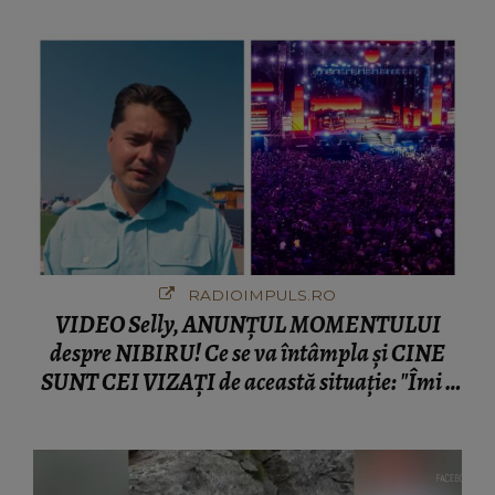
RADIOIMPULS.RO
VIDEO Selly, ANUNȚUL MOMENTULUI
despre NIBIRU! Ce se va întâmpla și CINE
SUNT CEI VIZAȚI de această situație: "Îmi e
ciudă că..."