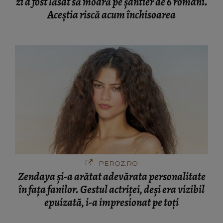
zi a fost lăsat să moară pe şantier de 6 români.
Aceștia riscă acum închisoarea
PEROZ.RO
Zendaya și-a arătat adevărata personalitate
în fața fanilor. Gestul actriței, deși era vizibil
epuizată, i-a impresionat pe toți