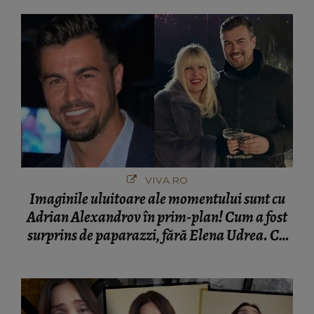
VIVA.RO
Imaginile uluitoare ale momentului sunt cu
Adrian Alexandrov în prim-plan! Cum a fost
surprins de paparazzi, fără Elena Udrea. Cu
cine s-a întâlnit partenerul fostei politiciene în
București! Gestul lui...