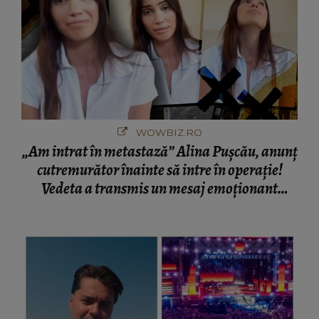
WOWBIZ.RO
„Am intrat în metastază” Alina Pușcău, anunț
cutremurător înainte să intre în operație!
Vedeta a transmis un mesaj emoționant
fanilor