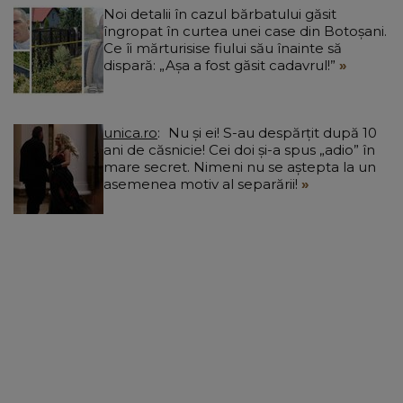
Noi detalii în cazul bărbatului găsit
îngropat în curtea unei case din Botoșani.
Ce îi mărturisise fiului său înainte să
dispară: „Așa a fost găsit cadavrul!”
unica.ro
Nu și ei! S-au despărțit după 10
ani de căsnicie! Cei doi și-a spus „adio” în
mare secret. Nimeni nu se aștepta la un
asemenea motiv al separării!