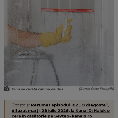
[Sursa foto: Freepik]
Cum se curăță cabina de duș
Citește și:
Rezumat episodul 102 „O dragoste”,
difuzat marți, 28 iulie 2026, la Kanal D: Haluk o
cere în căsătorie pe Sevtap- kanald.ro