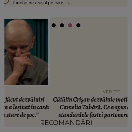
funcție de orașul pe care...
»
VEDETE
Cătălin Crișan dezvăluie motivul despărțirii de
ă:
Camelia Tabără. Ce a spus artistul despre
standardele fostei partenere: „Nu pot să...”
RECOMANDĂRI