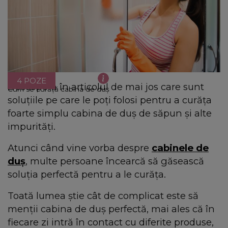
4 POZE
Descoperă în articolul de mai jos care sunt
Cum se curăță cabina de duș
soluțiile pe care le poți folosi pentru a curăța
foarte simplu cabina de duș de săpun și alte
impurități.
Atunci când vine vorba despre
cabinele de
duș
, multe persoane încearcă să găsească
soluția perfectă pentru a le curăța.
Toată lumea știe cât de complicat este să
menții cabina de duș perfectă, mai ales că în
fiecare zi intră în contact cu diferite produse,