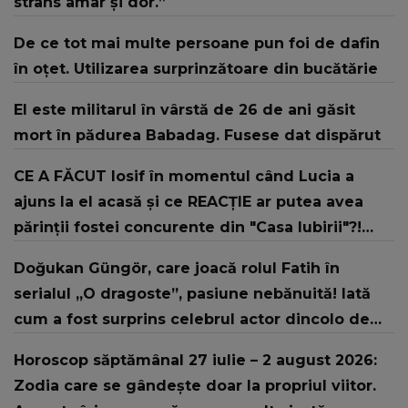
strâns amar și dor.”
De ce tot mai multe persoane pun foi de dafin
în oțet. Utilizarea surprinzătoare din bucătărie
El este militarul în vârstă de 26 de ani găsit
mort în pădurea Babadag. Fusese dat dispărut
CE A FĂCUT Iosif în momentul când Lucia a
ajuns la el acasă și ce REACȚIE ar putea avea
părinții fostei concurente din "Casa Iubirii"?!
CEEA CE S-A OBSERVAT ÎN IMAGINI a uimit până
Doğukan Güngör, care joacă rolul Fatih în
și publicul emisiunii de la Kanal D
serialul „O dragoste”, pasiune nebănuită! Iată
cum a fost surprins celebrul actor dincolo de
platourile de filmare
Horoscop săptămânal 27 iulie – 2 august 2026:
Zodia care se gândește doar la propriul viitor.