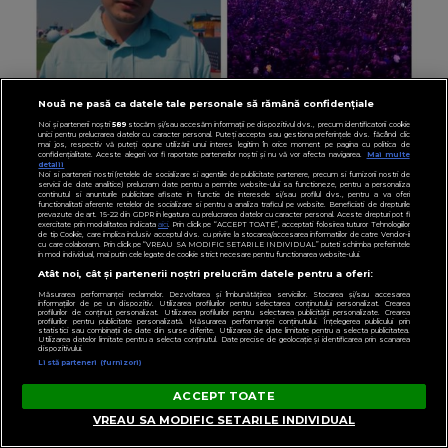
Nouă ne pasă ca datele tale personale să rămână confidențiale
RADIOIMPULS.RO
Noi și partenerii noștri
589
stocăm și/sau accesăm informații pe dispozitivul dvs., precum identificatorii cookie
VIDEO Selly, ANUNȚUL MOMENTULUI
unici pentru prelucrarea datelor cu caracter personal. Puteți accepta sau gestiona preferințele dvs. făcând clic
mai jos, respectiv vă puteți opune utilizării unui interes legitim în orice moment pe pagina cu politica de
confidențialitate. Aceste alegeri vor fi raportate partenerilor noștri și nu vă vor afecta navigarea.
Mai multe
despre NIBIRU! Ce se va întâmpla și CINE
detalii
Noi si partenerii nostri (retelele de socializare si agentiile de publicitate partenere, precum si furnizorii nostri de
SUNT CEI VIZAȚI de această situație: "Îmi e
servicii de date analitice) prelucram date pentru a permite website-ului sa functioneze, pentru a personaliza
continutul si anunturile publicitare afisate in functie de interesele si/sau profilul dvs., pentru a va oferi
functionalitati aferente retelelor de socializare si pentru a analiza traficul pe website. Beneficiati de drepturile
ciudă că..."
prevazute de art. 15-22 din GDPR in legatura cu prelucrarea datelor cu caracter personal. Aceste drepturi pot fi
exercitate prin modalitatea indicata
aici
. Prin click pe “ACCEPT TOATE”, acceptati folosirea tuturor Tehnologiilor
de tip Cookie, care implica inclusiv acceptul dvs. cu privire la stocarea/accesarea informatiilor de catre Vendor-ii
cu care colaboram. Prin click pe “VREAU SA MODIFIC SETARILE INDIVIDUAL” puteti schimba preferintele
in mod individual, mai putin cele legate de cookie strict necesare pentru functionarea website-ului.
Atât noi, cât și partenerii noștri prelucrăm datele pentru a oferi:
Măsurarea performanței reclamelor. Dezvoltarea și îmbunătățirea serviciilor. Stocarea și/sau accesarea
informațiilor de pe un dispozitiv. Utilizarea profilurilor pentru selectarea conținutului personalizat. Crearea
profilurilor de conținut personalizat. Utilizarea profilurilor pentru selectarea publicității personalizate. Crearea
profilurilor pentru publicitate personalizată. Măsurarea performanței conținutului. Înțelegerea publicului prin
statistici sau combinații de date din surse diferite. Utilizarea de date limitate pentru a selecta publicitatea.
Utilizarea datelor limitate pentru a selecta conținutul. Date precise de geolocație și identificarea prin scanarea
dispozitivului.
Listă parteneri (furnizori)
ACCEPT TOATE
VREAU SA MODIFIC SETARILE INDIVIDUAL