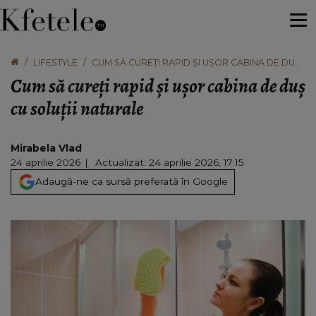
LIFESTYLE
CUM SĂ CUREȚI RAPID ȘI UȘOR CABINA DE DUȘ
CU SOLUȚII NATURALE
Cum să cureți rapid și ușor cabina de duș
cu soluții naturale
Mirabela Vlad
24 aprilie 2026
Actualizat: 24 aprilie 2026, 17:15
Adaugă-ne ca sursă preferată în Google