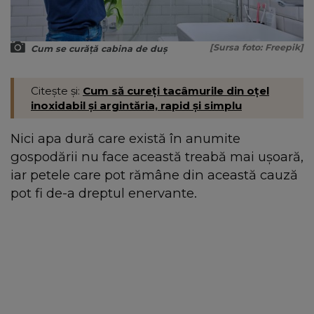
[Sursa foto: Freepik]
Cum se curăță cabina de duș
Citește și:
Cum să cureți tacâmurile din oțel
inoxidabil și argintăria, rapid și simplu
Nici apa dură care există în anumite
gospodării nu face această treabă mai ușoară,
iar petele care pot rămâne din această cauză
pot fi de-a dreptul enervante.