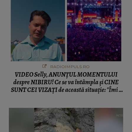
RADIOIMPULS.RO
VIDEO Selly, ANUNȚUL MOMENTULUI
despre NIBIRU! Ce se va întâmpla și CINE
SUNT CEI VIZAȚI de această situație: "Îmi e
ciudă că..."