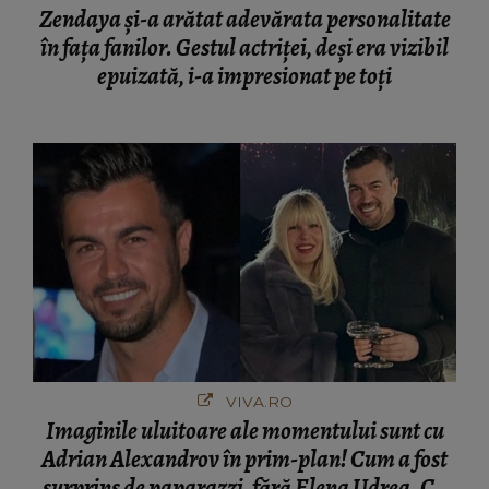
Zendaya și-a arătat adevărata personalitate
în fața fanilor. Gestul actriței, deși era vizibil
epuizată, i-a impresionat pe toți
VIVA.RO
Imaginile uluitoare ale momentului sunt cu
Adrian Alexandrov în prim-plan! Cum a fost
surprins de paparazzi, fără Elena Udrea. Cu