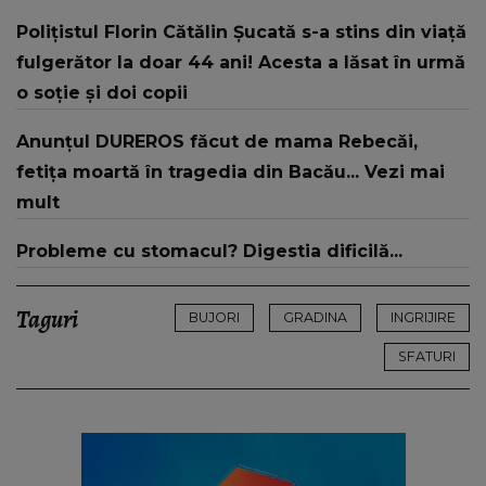
despre mama sa: "I-am spus și ei în față, eu nu
Polițistul Florin Cătălin Șucată s-a stins din viață
te iubesc pentru că..."
fulgerător la doar 44 ani! Acesta a lăsat în urmă
o soție și doi copii
Anunțul DUREROS făcut de mama Rebecăi,
fetița moartă în tragedia din Bacău... Vezi mai
mult
Probleme cu stomacul? Digestia dificilă...
Taguri
BUJORI
GRADINA
INGRIJIRE
SFATURI