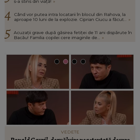
s-a stins din viață!
»
Când vor putea intra locatarii în blocul din Rahova, la
aproape 10 luni de la explozie. Ciprian Ciucu a făcut...
»
Acuzații grave după găsirea fetiței de 11 ani dispărute în
Bacău! Familia copilei cere imaginile de...
»
INFORMATIILE ZILEI