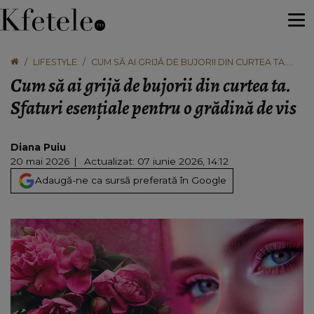
LIFESTYLE
CUM SĂ AI GRIJĂ DE BUJORII DIN CURTEA TA.
SFATURI ESENȚIALE PENTRU O GRĂDINĂ DE VIS
Cum să ai grijă de bujorii din curtea ta.
Sfaturi esențiale pentru o grădină de vis
Diana Puiu
20 mai 2026
Actualizat: 07 iunie 2026, 14:12
Adaugă-ne ca sursă preferată în Google