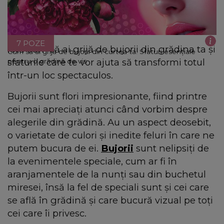
7 POZE
Iată cum să ai grijă de bujorii din grădina ta și
Cum să ai grijă de bujorii din curtea ta. Sfaturi esențiale
sfaturile care te vor ajuta să transformi totul
pentru o grădină de vis
într-un loc spectaculos.
Bujorii sunt flori impresionante, fiind printre
cei mai apreciați atunci când vorbim despre
alegerile din grădină. Au un aspect deosebit,
o varietate de culori și inedite feluri în care ne
putem bucura de ei.
Bujorii
sunt nelipsiți de
la evenimentele speciale, cum ar fi în
aranjamentele de la nunți sau din buchetul
miresei, însă la fel de speciali sunt și cei care
se află în grădină și care bucură vizual pe toți
cei care îi privesc.