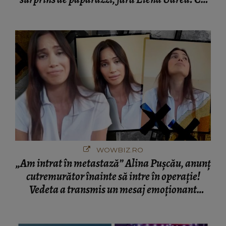
cine s-a întâlnit partenerul fostei politiciene în
București! Gestul lui...
WOWBIZ.RO
„Am intrat în metastază” Alina Pușcău, anunț
cutremurător înainte să intre în operație!
Vedeta a transmis un mesaj emoționant
fanilor