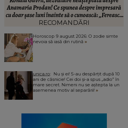
BREAKING! Lionel Messi este în doliu! Tatăl
ă
fotbalistului s-a stins din viață!
R
că
C
RECOMANDĂRI
Horoscop 9 august 2026: O zodie simte
nevoia să iasă din rutină
unica.ro
Nu și ei! S-au despărțit după 10
ani de căsnicie! Cei doi și-a spus „adio” în
mare secret. Nimeni nu se aștepta la un
asemenea motiv al separării!