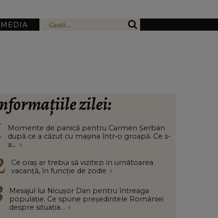
IMEDIA
nformațiile zilei:
Momente de panică pentru Carmen Șerban
după ce a căzut cu mașina într-o groapă. Ce s-
a...
»
Ce oraș ar trebui să vizitezi în urnătoarea
vacanță, în funcție de zodie
»
Mesajul lui Nicușor Dan pentru întreaga
populație. Ce spune președintele României
despre situația...
»