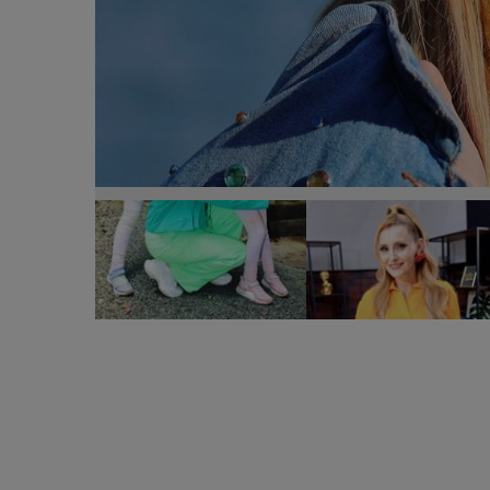
Cum își întreține Alina Sorescu fetele, după divorț