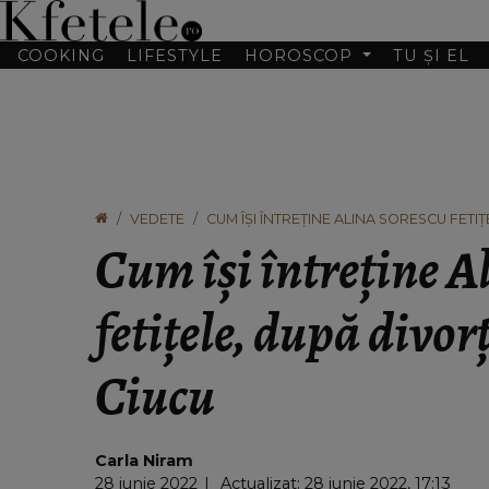
COOKING
LIFESTYLE
HOROSCOP
TU ȘI EL
VEDETE
CUM ÎȘI ÎNTREȚINE ALINA SORESCU FET
Cum își întreține A
fetițele, după divo
Ciucu
Carla Niram
28 iunie 2022
Actualizat: 28 iunie 2022, 17:13