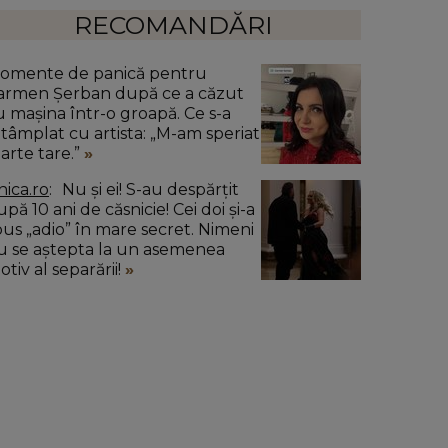
RECOMANDĂRI
omente de panică pentru
armen Șerban după ce a căzut
u mașina într-o groapă. Ce s-a
ntâmplat cu artista: „M-am speriat
oarte tare.”
nica.ro
Nu și ei! S-au despărțit
pă 10 ani de căsnicie! Cei doi și-a
pus „adio” în mare secret. Nimeni
u se aștepta la un asemenea
tiv al separării!