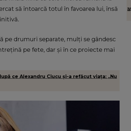
pre
Momente de panică pentru Carmen
ăcut
Șerban după ce a căzut cu mașina într-
u
cat să întoarcă totul în favoarea lui, însă
i ochi
o groapă. Ce s-a întâmplat cu artista:
initivă.
„M-am speriat foarte tare.”
ă pe drumuri separate, mulți se gândesc
trețină pe fete, dar și în ce proiecte mai
după ce Alexandru Ciucu și-a refăcut viața: „Nu