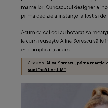
Valentin Sanfira, acuzații des
infidelitate? Ce mărturisiri a f
mama lor. Cunoscutul designer a încer
artistul de muzică populară: “Do
prima decizie a instanței a fost și def
ce m-au înșelat.”
Acum că cei doi au hotărât să mearg
la cum reușește Alina Sorescu să le în
este implicată acum.
Citeste si:
Alina Sorescu, prima reacție 
sunt încă liniștită”