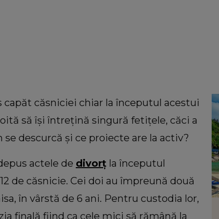
 capăt căsniciei chiar la începutul acestui
tă să își întrețină singură fetițele, căci a
 se descurcă și ce proiecte are la activ?
 depus actele de
divorț
la începutul
i 12 de căsnicie. Cei doi au împreună două
aisa, în vârstă de 6 ani. Pentru custodia lor,
VEDETE
zia finală fiind ca cele mici să rămână la