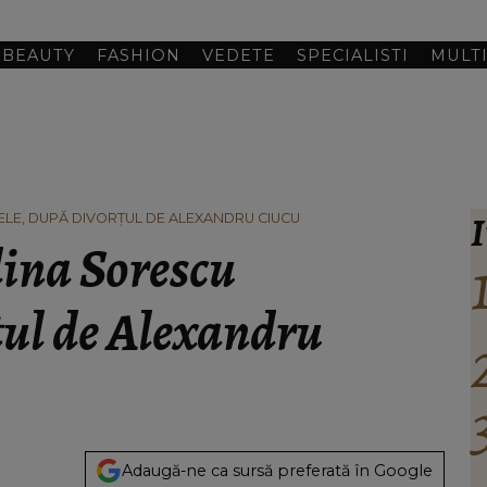
BEAUTY
FASHION
VEDETE
SPECIALISTI
MULT
I
IȚELE, DUPĂ DIVORȚUL DE ALEXANDRU CIUCU
lina Sorescu
rțul de Alexandru
Adaugă-ne ca sursă preferată în Google