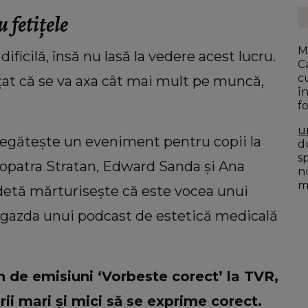
 fetițele
M
ificilă, însă nu lasă la vedere acest lucru.
C
c
at că se va axa cât mai mult pe muncă,
î
f
u
regătește un eveniment pentru copii la
du
s
Cleopatra Stratan, Edward Sanda și Ana
n
mo
etă mărturisește că este vocea unui
și gazda unui podcast de estetică medicală
 de emisiuni ‘Vorbeste corect’ la TVR,
ii mari și mici să se exprime corect.