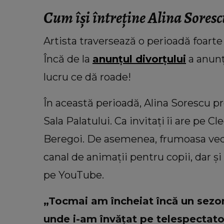
Cum își întreține Alina Sorescu
Artista traversează o perioadă foarte d
Încă de la
anunțul divorțului
a anunț
lucru ce dă roade!
În această perioadă, Alina Sorescu p
Sala Palatului. Ca invitați îi are pe 
Beregoi. De asemenea, frumoasa ved
canal de animații pentru copii, dar 
pe YouTube.
„Tocmai am încheiat încă un sezon
unde i-am învățat pe telespectator