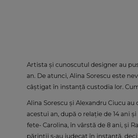
Artista și cunoscutul designer au pus
an. De atunci, Alina Sorescu este nevoi
câștigat în instanță custodia lor. Cum
Alina Sorescu și Alexandru Ciucu au
acestui an, după o relație de 14 ani ș
fete- Carolina, în vârstă de 8 ani, și R
VEDETE
părinții s-au judecat în instanță, deci