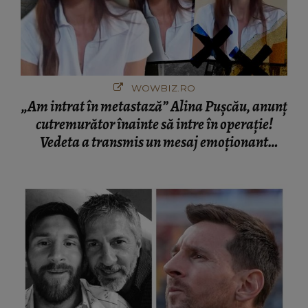
WOWBIZ.RO
„Am intrat în metastază” Alina Pușcău, anunț
cutremurător înainte să intre în operație!
Vedeta a transmis un mesaj emoționant
fanilor