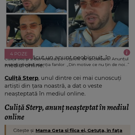
4 POZE
Artistul a făcut un anunț neobișnuit, în
Culiță Sterp a dat vestea, pe rețelele de socializare! Anunțul
mediul online.
a atras imediat atenția fanilor: „Din motive ce nu țin de noi...”
Culiță Sterp
, unul dintre cei mai cunoscuți
artiști din țara noastră, a dat o veste
neașteptată în mediul online.
Culiță Sterp, anunț neașteptat în mediul
online
Citește și:
Mama Geta și fiica ei, Getuța, în fața