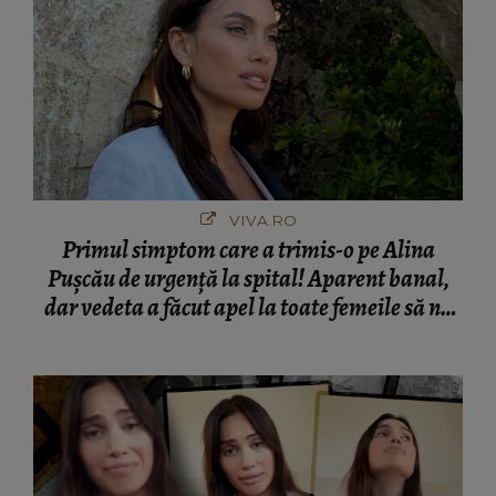
VIVA.RO
Primul simptom care a trimis-o pe Alina
Pușcău de urgență la spital! Aparent banal,
dar vedeta a făcut apel la toate femeile să nu
ignore un așa semn: "Uitați-vă la mine unde
am ajuns. A început să mă usture...". Dar nu e
tot, a mai atras atenția asupra unui aspect,
ignorat: "Aceste tumori...”