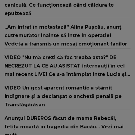
caniculă. Ce funcționează când căldura te
epuizează
„Am intrat în metastază” Alina Pușcău, anunț
cutremurător înainte să intre în operație!
Vedeta a transmis un mesaj emoționant fanilor
VIDEO "Nu mă crezi că fac treaba asta?" DE
NECREZUT LA CE AU ASISTAT internauții în cel
mai recent LIVE! Ce s-a întâmplat între Lucia și
Iosif: "Nu vreau! Ascultă-mă că te..."
VIDEO Un gest aparent romantic a stârnit
indignare și a declanșat o anchetă penală pe
Transfăgărășan
Anunțul DUREROS făcut de mama Rebecăi,
fetița moartă în tragedia din Bacău... Vezi mai