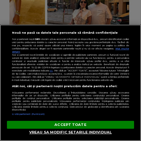
Nouă ne pasă ca datele tale personale să rămână confidențiale
Noi și partenerii noștri
589
stocăm și/sau accesăm informații pe dispozitivul dvs., precum identificatorii cookie
VEDETE
unici pentru prelucrarea datelor cu caracter personal. Puteți accepta sau gestiona preferințele dvs. făcând clic
mai jos, respectiv vă puteți opune utilizării unui interes legitim în orice moment pe pagina cu politica de
Marymar, adevărul despre relația cu Tzancă
confidențialitate. Aceste alegeri vor fi raportate partenerilor noștri și nu vă vor afecta navigarea.
Mai multe
detalii
Noi si partenerii nostri (retelele de socializare si agentiile de publicitate partenere, precum si furnizorii nostri de
Uraganu! Cum e artistul în spatele scenei, de
servicii de date analitice) prelucram date pentru a permite website-ului sa functioneze, pentru a personaliza
continutul si anunturile publicitare afisate in functie de interesele si/sau profilul dvs., pentru a va oferi
functionalitati aferente retelelor de socializare si pentru a analiza traficul pe website. Beneficiati de drepturile
fapt: „N-am ce să zic.”
prevazute de art. 15-22 din GDPR in legatura cu prelucrarea datelor cu caracter personal. Aceste drepturi pot fi
exercitate prin modalitatea indicata
aici
. Prin click pe “ACCEPT TOATE”, acceptati folosirea tuturor Tehnologiilor
de tip Cookie, care implica inclusiv acceptul dvs. cu privire la stocarea/accesarea informatiilor de catre Vendor-ii
cu care colaboram. Prin click pe “VREAU SA MODIFIC SETARILE INDIVIDUAL” puteti schimba preferintele
in mod individual, mai putin cele legate de cookie strict necesare pentru functionarea website-ului.
Atât noi, cât și partenerii noștri prelucrăm datele pentru a oferi:
Măsurarea performanței reclamelor. Dezvoltarea și îmbunătățirea serviciilor. Stocarea și/sau accesarea
informațiilor de pe un dispozitiv. Utilizarea profilurilor pentru selectarea conținutului personalizat. Crearea
profilurilor de conținut personalizat. Utilizarea profilurilor pentru selectarea publicității personalizate. Crearea
profilurilor pentru publicitate personalizată. Măsurarea performanței conținutului. Înțelegerea publicului prin
statistici sau combinații de date din surse diferite. Utilizarea de date limitate pentru a selecta publicitatea.
Utilizarea datelor limitate pentru a selecta conținutul. Date precise de geolocație și identificarea prin scanarea
dispozitivului.
Listă parteneri (furnizori)
ACCEPT TOATE
VREAU SA MODIFIC SETARILE INDIVIDUAL