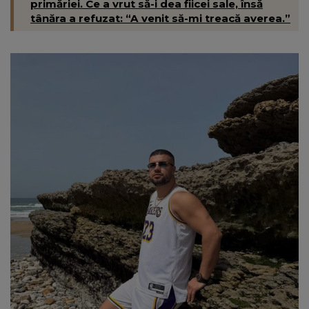
primăriei. Ce a vrut să-i dea fiicei sale, însă
tânăra a refuzat: “A venit să-mi treacă averea.”