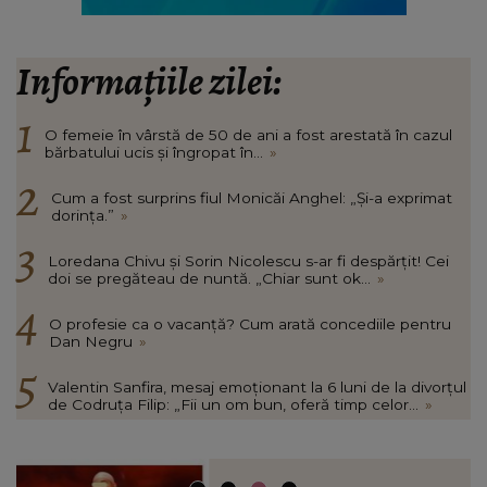
Informațiile zilei:
O femeie în vârstă de 50 de ani a fost arestată în cazul
bărbatului ucis și îngropat în...
»
Cum a fost surprins fiul Monicăi Anghel: „Și-a exprimat
dorința.”
»
Loredana Chivu și Sorin Nicolescu s-ar fi despărțit! Cei
doi se pregăteau de nuntă. „Chiar sunt ok...
»
O profesie ca o vacanță? Cum arată concediile pentru
Dan Negru
»
Valentin Sanfira, mesaj emoționant la 6 luni de la divorțul
de Codruța Filip: „Fii un om bun, oferă timp celor...
»