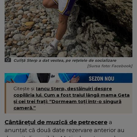
Culiță Sterp a dat vestea, pe rețelele de socializare
[Sursa foto: Facebook]
Citește și:
Iancu Sterp, destăinuiri despre
copilăria lui. Cum a fost traiul lângă mama Geta
și cei trei frați: “Dormeam toți într-o singură
cameră.”
Cântărețul de muzică de petrecere
a
anunțat că două date rezervare anterior au