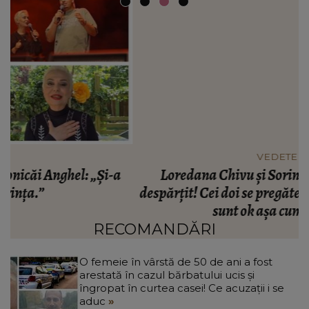
VEDETE
Loredana Chivu și Sorin Nicolescu s-ar fi
despărțit! Cei doi se pregăteau de nuntă. „Chiar
sunt ok așa cum sunt.”
RECOMANDĂRI
O femeie în vârstă de 50 de ani a fost
arestată în cazul bărbatului ucis și
îngropat în curtea casei! Ce acuzații i se
aduc