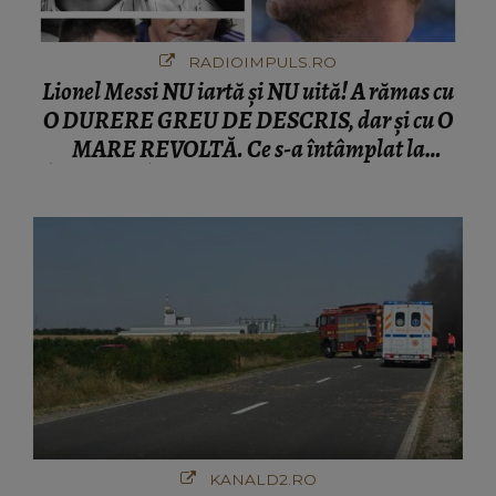
RADIOIMPULS.RO
Lionel Messi NU iartă și NU uită! A rămas cu
O DURERE GREU DE DESCRIS, dar și cu O
MARE REVOLTĂ. Ce s-a întâmplat la
ÎNMORMÂNTAREA tatălui său l-a făcut să
ia o DECIZIE DRASTICĂ
KANALD2.RO