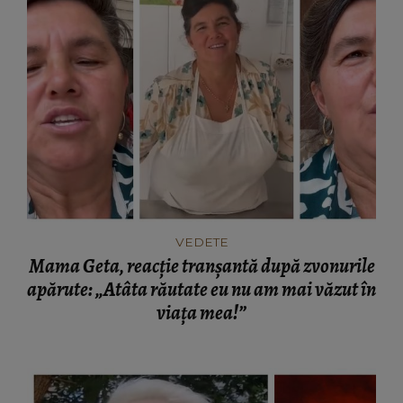
VEDETE
Mama Geta, reacție tranșantă după zvonurile
apărute: „Atâta răutate eu nu am mai văzut în
viața mea!”