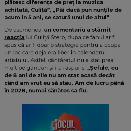
plătesc diferența de preț la muzica
achitată, Culiță”
,
„Păi dacă pun nunțile de
acum in 5 ani, se satură unul de altul”
.
De asemenea,
un comentariu a stârnit
reacția
lui Culiță Sterp, după ce fanul ar fi
spus că ar fi doar o strategie pentru a ocupa
un loc care deja era liber în calendarul
artistului. Astfel, cântărețul nu a stat prea
mult pe gânduri și i-a răspuns:
„Șefule, eu
de 8 ani de zile nu am stat acasă decât
când am vrut eu să stau. Am de lucru până
în 2028, numai sănătos sa fiu.