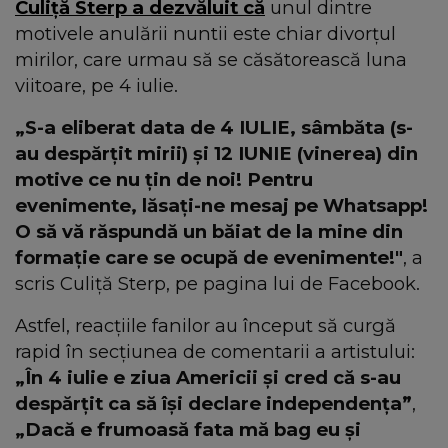
Culiță Sterp a dezvăluit că
unul dintre
motivele anulării nuntii este chiar divorțul
mirilor, care urmau să se căsătorească luna
viitoare, pe 4 iulie.
„S-a eliberat data de 4 IULIE, sâmbăta (s-
au despărțit mirii) și 12 IUNIE (vinerea) din
motive ce nu țin de noi! Pentru
evenimente, lăsați-ne mesaj pe Whatsapp!
O să vă răspundă un băiat de la mine din
formație care se ocupă de evenimente!"
, a
scris Culiță Sterp, pe pagina lui de Facebook.
Astfel, reacțiile fanilor au început să curgă
rapid în secțiunea de comentarii a artistului:
„În 4 iulie e ziua Americii și cred că s-au
despărțit ca să își declare independența”
,
„Dacă e frumoasă fata mă bag eu și