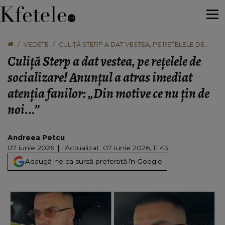
VEDETE
CULIȚĂ STERP A DAT VESTEA, PE REȚELELE DE
SOCIALIZARE! ANUNȚUL A ATRAS IMEDIAT ATENȚIA
Culiță Sterp a dat vestea, pe rețelele de
FANILOR: „DIN MOTIVE CE NU ȚIN DE NOI...”
socializare! Anunțul a atras imediat
atenția fanilor: „Din motive ce nu țin de
noi...”
Andreea Petcu
07 iunie 2026
Actualizat: 07 iunie 2026, 11:43
Adaugă-ne ca sursă preferată în Google