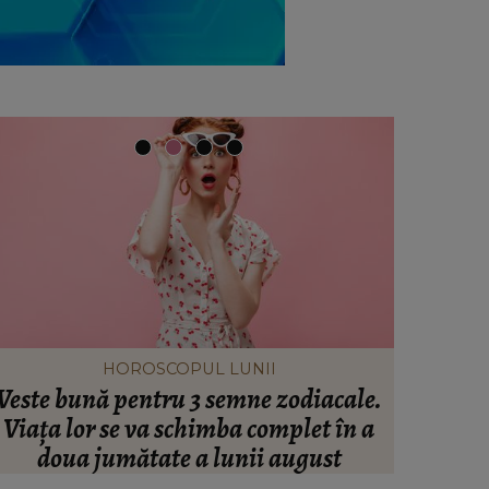
HOROSCOPUL LUNII
Veste bună pentru 3 semne zodiacale.
S-a împl
Viața lor se va schimba complet în a
Spania î
doua jumătate a lunii august
viața! 
răvășit