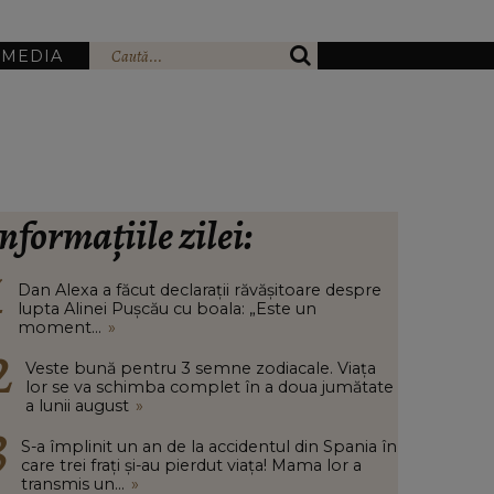
IMEDIA
nformațiile zilei:
Dan Alexa a făcut declarații răvășitoare despre
lupta Alinei Pușcău cu boala: „Este un
moment...
»
Veste bună pentru 3 semne zodiacale. Viața
lor se va schimba complet în a doua jumătate
a lunii august
»
S-a împlinit un an de la accidentul din Spania în
care trei frați și-au pierdut viața! Mama lor a
transmis un...
»