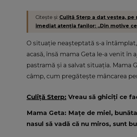
Citește și:
Culiță Sterp a dat vestea, pe 
imediat atenția fanilor: „Din motive ce 
O situație neașteptată s-a întâmplat,
acasă, însă mama Geta le-a venit în a
pastramă și a salvat situația. Mama G
câmp, cum pregătește mâncarea pen
Culiță Sterp:
Vreau să ghiciți ce f
Mama Geta: Mațe de miel, bunăta
nasul să vadă că nu miros, sunt b