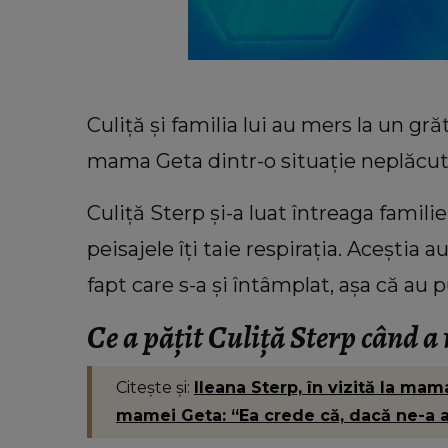
Culiță și familia lui au mers la un gră
mama Geta dintr-o situație neplăcut
Culiță Sterp și-a luat întreaga famili
peisajele îți taie respirația. Aceștia 
fapt care s-a și întâmplat, așa că au 
Ce a pățit Culiță Sterp când a
COOKING
La ce temperatură se coace blat
tort. Secretul pe care trebuie să î
Citește și:
Ileana Sterp, în vizită la mam
toate gospodinele
mamei Geta: “Ea crede că, dacă ne-a a