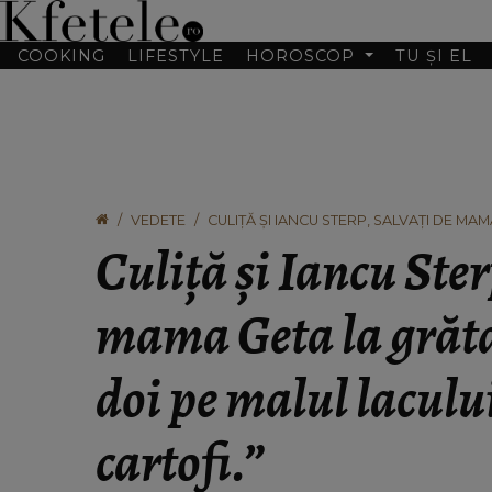
COOKING
LIFESTYLE
HOROSCOP
TU ȘI EL
VEDETE
CULIȚĂ ȘI IANCU STERP, SALVAȚI DE MAM
„MÂNCAM CARTOFI.”
Culiță și Iancu Ster
mama Geta la grătar
doi pe malul lacul
cartofi.”