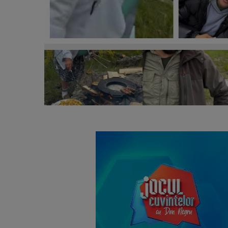
Culiță și Iancu Sterp, salvați de mama Geta la grăta