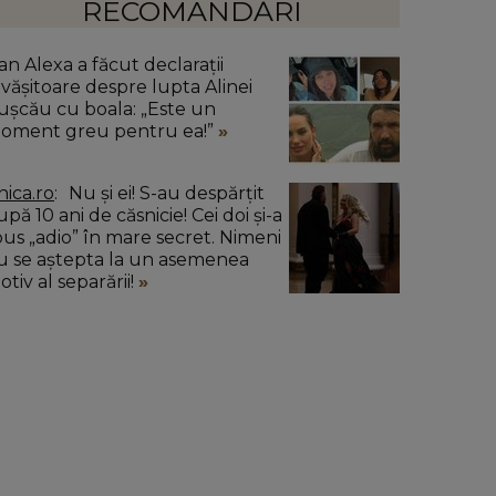
RECOMANDĂRI
an Alexa a făcut declarații
ăvășitoare despre lupta Alinei
ușcău cu boala: „Este un
oment greu pentru ea!”
nica.ro
Nu și ei! S-au despărțit
pă 10 ani de căsnicie! Cei doi și-a
pus „adio” în mare secret. Nimeni
u se aștepta la un asemenea
tiv al separării!