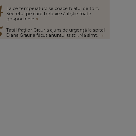
La ce temperatură se coace blatul de tort.
Secretul pe care trebuie să îl știe toate
gospodinele
»
Tatăl fraților Graur a ajuns de urgență la spital!
Diana Graur a făcut anunțul trist: „Mă simt...
»