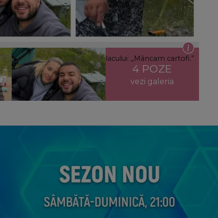
r. Ce au pățit cei doi pe malul lacului: „Mâncam cartofi.”
4 POZE
vezi galeria