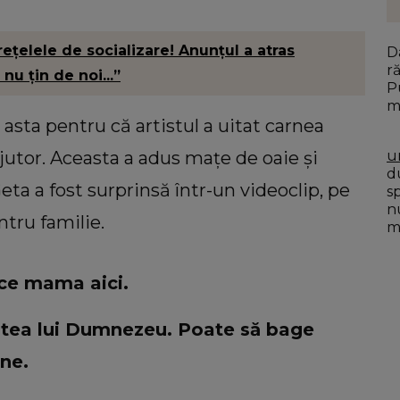
rețelele de socializare! Anunțul a atras
D
r
nu țin de noi...”
P
m
 asta pentru că artistul a uitat carnea
jutor. Aceasta a adus mațe de oaie și
u
du
eta a fost surprinsă într-un videoclip, pe
s
n
tru familie.
mo
ace mama aici.
tea lui Dumnezeu. Poate să bage
une.