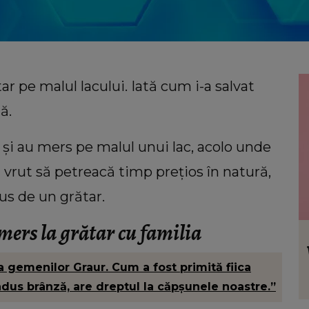
tar pe malul lacului. Iată cum i-a salvat
ă.
e și au mers pe malul unui lac, acolo unde
au vrut să petreacă timp prețios în natură,
pus de un grătar.
 mers la grătar cu familia
VEDETE
ul de
Dan Alexa a făcut declarații
l știe
răvășitoare despre lupta Alinei Pușcău
a gemenilor Graur. Cum a fost primită fiica
cu boala: „Este un moment greu pentru
dus brânză, are dreptul la căpșunele noastre.”
ea!”