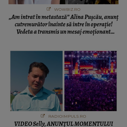
WOWBIZ.RO
„Am intrat în metastază” Alina Pușcău, anunț
cutremurător înainte să intre în operație!
Vedeta a transmis un mesaj emoționant
fanilor
RADIOIMPULS.RO
VIDEO Selly, ANUNȚUL MOMENTULUI