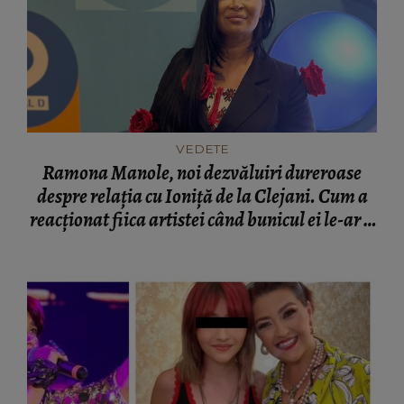
VEDETE
Ramona Manole, noi dezvăluiri dureroase
despre relația cu Ioniță de la Clejani. Cum a
reacționat fiica artistei când bunicul ei le-ar fi
ignorat: „Puteam să fiu moartă...”