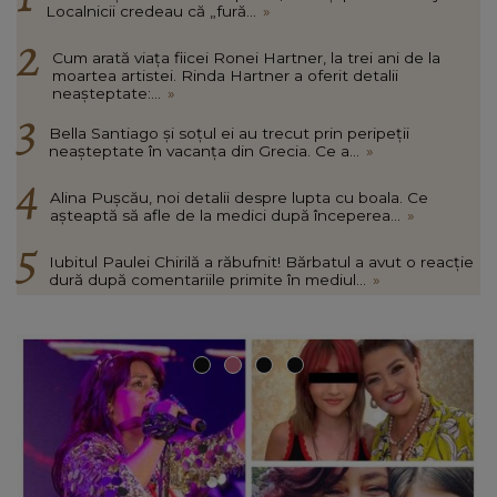
Localnicii credeau că „fură...
»
Cum arată viața fiicei Ronei Hartner, la trei ani de la
moartea artistei. Rinda Hartner a oferit detalii
neașteptate:...
»
Bella Santiago și soțul ei au trecut prin peripeții
neașteptate în vacanța din Grecia. Ce a...
»
Alina Pușcău, noi detalii despre lupta cu boala. Ce
așteaptă să afle de la medici după începerea...
»
Iubitul Paulei Chirilă a răbufnit! Bărbatul a avut o reacție
dură după comentariile primite în mediul...
»