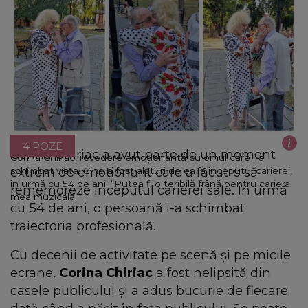
4 POZE
Corina Chiriac a avut parte de un moment
Corina Chiriac, revedere emoționantă cu omul care i-a
extrem de emoționant care a făcut-o să
schimbat viața. Cine a fost alături de ea la începutul carierei,
în urmă cu 54 de ani: “Putea fi o teribilă frână pentru cariera
rememoreze începutul carierei sale. În urmă
mea muzicală.”
cu 54 de ani, o persoană i-a schimbat
traiectoria profesională.
Cu decenii de activitate pe scenă și pe micile
ecrane,
Corina Chiriac
a fost nelipsită din
casele publicului și a adus bucurie de fiecare