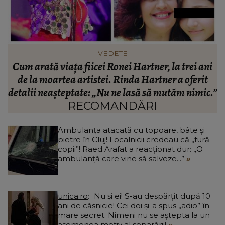
VEDETE
i
Bella Santiago și soțul ei au trecut prin peripeții
A
neașteptate în vacanța din Grecia. Ce a pățit
.”
artista: „Îmi pare rău!”
RECOMANDĂRI
Ambulanța atacată cu topoare, bâte și
pietre în Cluj! Localnicii credeau că „fură
copii”! Raed Arafat a reacționat dur: „O
ambulanță care vine să salveze...”
unica.ro
Nu și ei! S-au despărțit după 10
ani de căsnicie! Cei doi și-a spus „adio” în
mare secret. Nimeni nu se aștepta la un
asemenea motiv al separării!