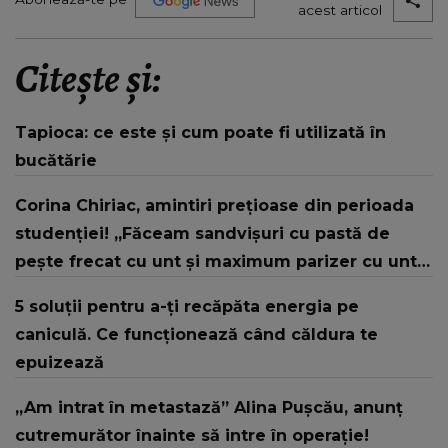
acest articol
Citește și:
Tapioca: ce este și cum poate fi utilizată în
bucătărie
Corina Chiriac, amintiri prețioase din perioada
studenției! „Făceam sandvișuri cu pastă de
pește frecat cu unt și maximum parizer cu unt
și pâine.”
5 soluții pentru a-ți recăpăta energia pe
caniculă. Ce funcționează când căldura te
epuizează
„Am intrat în metastază” Alina Pușcău, anunț
cutremurător înainte să intre în operație!