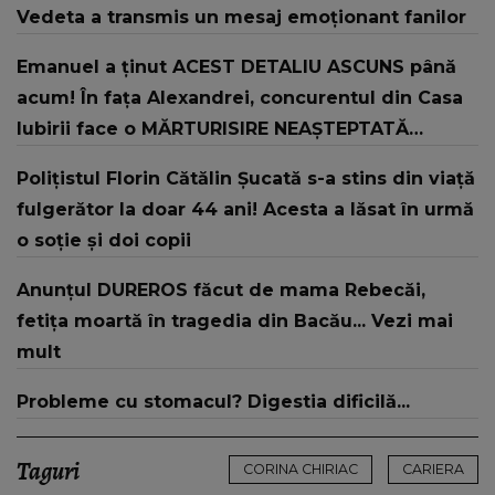
Vedeta a transmis un mesaj emoționant fanilor
Emanuel a ținut ACEST DETALIU ASCUNS până
acum! În fața Alexandrei, concurentul din Casa
Iubirii face o MĂRTURISIRE NEAȘTEPTATĂ
despre mama sa: "I-am spus și ei în față, eu nu
Polițistul Florin Cătălin Șucată s-a stins din viață
te iubesc pentru că..."
fulgerător la doar 44 ani! Acesta a lăsat în urmă
o soție și doi copii
Anunțul DUREROS făcut de mama Rebecăi,
fetița moartă în tragedia din Bacău... Vezi mai
mult
Probleme cu stomacul? Digestia dificilă...
Taguri
CORINA CHIRIAC
CARIERA