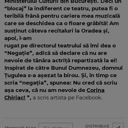
Ministerului Culturii din Bucureşti. Deci un
“blocaj” la indiferent ce teatru, putea fi o
teribilă frână pentru cariera mea muzicală
care se deschidea ca o floare grăbită! Am
susținut câteva recitaluri la Oradea şi,
apoi, l-am
rugat pe directorul teatrului să îmi dea o
“Negație”, adică să declare că nu are
nevoie de tânăra actriță repartizată la ei!
Inspirat de către Bunul Dumnezeu, domnul
Ţugulea s-a aşezat la birou. Și, în timp ce
scria “negația”, spunea: Nu cred că scriu
aşa ceva, că nu am nevoie de
Corina
Chiriac!
”,
a scris artista pe Facebook.
DISTRIBUIE
Abonează-te pe