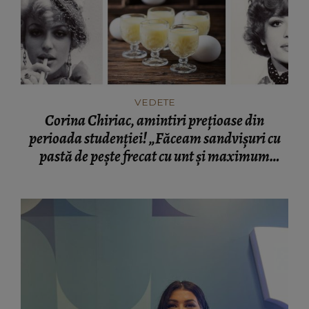
VEDETE
Corina Chiriac, amintiri prețioase din
perioada studenției! „Făceam sandvișuri cu
pastă de pește frecat cu unt și maximum
parizer cu unt și pâine.”