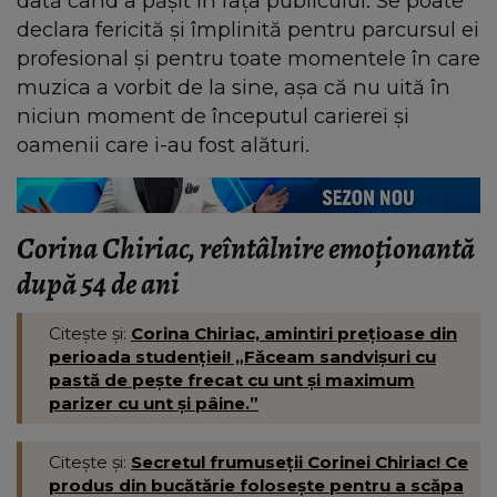
dată când a pășit în fața publicului. Se poate
declara fericită și împlinită pentru parcursul ei
profesional și pentru toate momentele în care
muzica a vorbit de la sine, așa că nu uită în
niciun moment de începutul carierei și
oamenii care i-au fost alături.
Corina Chiriac, reîntâlnire emoționantă
după 54 de ani
Citește și:
Corina Chiriac, amintiri prețioase din
perioada studenției! „Făceam sandvișuri cu
pastă de pește frecat cu unt și maximum
parizer cu unt și pâine.”
Citește și:
Secretul frumuseții Corinei Chiriac! Ce
produs din bucătărie folosește pentru a scăpa