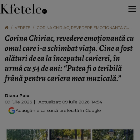
VEDETE
CORINA CHIRIAC, REVEDERE EMOȚIONANTĂ CU
OMUL CARE I-A SCHIMBAT VIAȚA. CINE A FOST
Corina Chiriac, revedere emoționantă cu
ALĂTURI DE EA LA ÎNCEPUTUL CARIEREI, ÎN URMĂ
CU 54 DE ANI: “PUTEA FI O TERIBILĂ FRÂNĂ
omul care i-a schimbat viața. Cine a fost
PENTRU CARIERA MEA MUZICALĂ.”
alături de ea la începutul carierei, în
urmă cu 54 de ani: “Putea fi o teribilă
frână pentru cariera mea muzicală.”
Diana Puiu
09 iulie 2026
Actualizat: 09 iulie 2026, 14:54
Adaugă-ne ca sursă preferată în Google