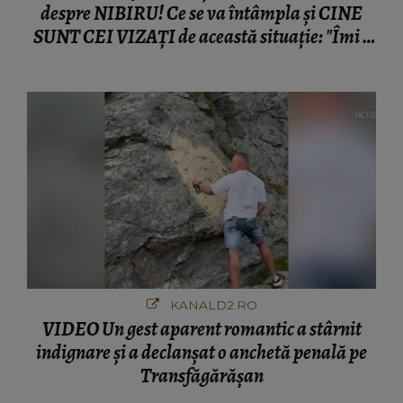
despre NIBIRU! Ce se va întâmpla și CINE
SUNT CEI VIZAȚI de această situație: "Îmi e
ciudă că..."
KANALD2.RO
VIDEO Un gest aparent romantic a stârnit
indignare și a declanșat o anchetă penală pe
Transfăgărășan