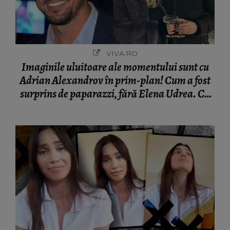
VIVA.RO
Imaginile uluitoare ale momentului sunt cu
Adrian Alexandrov în prim-plan! Cum a fost
surprins de paparazzi, fără Elena Udrea. Cu
cine s-a întâlnit partenerul fostei politiciene în
București! Gestul lui...