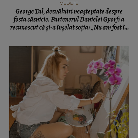
VEDETE
George Tal, dezvăluiri neașteptate despre
fosta căsnicie. Partenerul Danielei Gyorfi a
recunoscut că și-a înșelat soția: „Nu am fost în
momentul respectiv un om corect.”