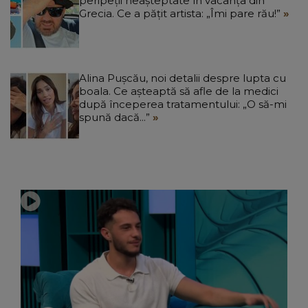
peripeții neașteptate în vacanța din
Grecia. Ce a pățit artista: „Îmi pare rău!”
Alina Pușcău, noi detalii despre lupta cu
boala. Ce așteaptă să afle de la medici
după începerea tratamentului: „O să-mi
spună dacă...”