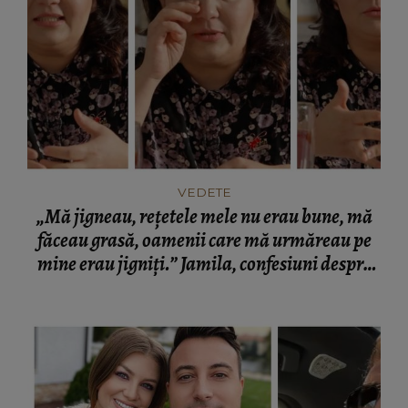
VEDETE
„Mă jigneau, rețetele mele nu erau bune, mă
făceau grasă, oamenii care mă urmăreau pe
mine erau jigniți.” Jamila, confesiuni despre
jignirile aduse ani la rând