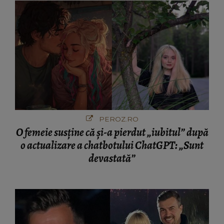
PEROZ.RO
O femeie susține că și-a pierdut „iubitul” după
o actualizare a chatbotului ChatGPT: „Sunt
devastată”