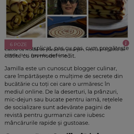
6 POZE
Jamilla a explicat, pas cu pas, cum pregătește
Clătite cu model de pânză de păianjen, rețeta pregătită de
clătite cu un model inedit.
Jamilla: “Moi, fragede, perfecte.”
Jamilla este un cunoscut blogger culinar,
care împărtășește o mulțime de secrete din
bucătărie cu toți cei care o urmăresc în
mediul online. De la deserturi, la prânzuri,
mic-dejun sau bucate pentru iarnă, rețelele
de socializare sunt adevărate pagini de
revistă pentru gurmanzii care iubesc
mâncărurile rapide și gustoase.