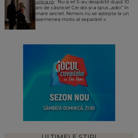
unica.ro
Nu și ei! S-au despărțit după 10
ani de căsnicie! Cei doi și-a spus „adio” în
mare secret. Nimeni nu se aștepta la un
asemenea motiv al separării!
ULTIMELE ȘTIRI