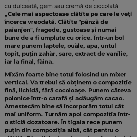
cu dulceață, gem sau cremă de ciocolată.
„Cele mai aspectoase clătite pe care le veți
încerca vreodată. Clătite "pânză de
paianjen", fragede, gustoase și numai
bune de a fi umplute cu orice. Într-un bol
mare punem laptele, ouăle, apa, untul
topit, puțin zahăr, sare, extract de vanilie,
iar la final, făina.
Mixăm foarte bine totul folosind un mixer
vertical. Va trebui să obținem o compoziție
fină, lichidă, fără cocoloașe. Punem câteva
polonice într-o carafă și adăugăm cacao.
Amestecăm bine să încorporăm totul cât
mai uniform. Turnăm apoi compoziția într-
o sticlă dozatoare. În tigaia rece punem
puțin din compoziția albă, cât pentru o