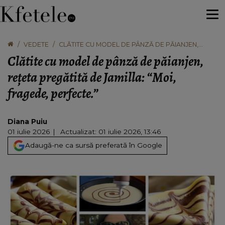
VEDETE
CLĂTITE CU MODEL DE PÂNZĂ DE PĂIANJEN,
REȚETA PREGĂTITĂ DE JAMILLA: “MOI, FRAGEDE,
Clătite cu model de pânză de păianjen,
PERFECTE.”
rețeta pregătită de Jamilla: “Moi,
fragede, perfecte.”
Diana Puiu
01 iulie 2026
Actualizat: 01 iulie 2026, 13:46
Adaugă-ne ca sursă preferată în Google