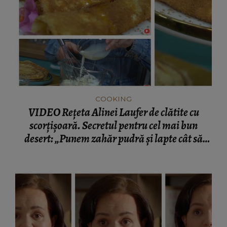
COOKING
VIDEO Rețeta Alinei Laufer de clătite cu
scorțișoară. Secretul pentru cel mai bun
desert: „Punem zahăr pudră și lapte cât să
subțieze puțin umplutura.”