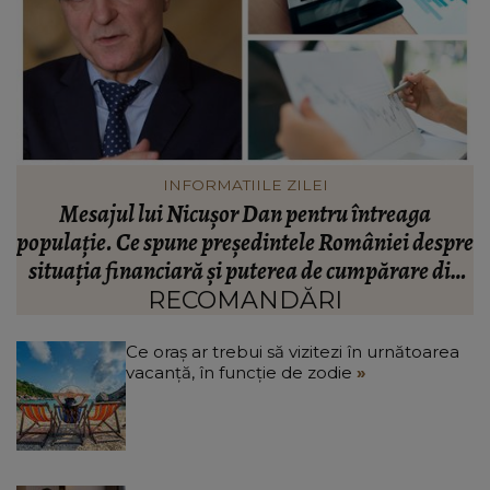
VEDETE
Valentin Sanfira, acuzații despre infidelitate? Ce
re
mărturisiri a făcut artistul de muzică populară:
m
n
“Doi ochi ce m-au înșelat.”
”
RECOMANDĂRI
Ce oraș ar trebui să vizitezi în urnătoarea
vacanță, în funcție de zodie