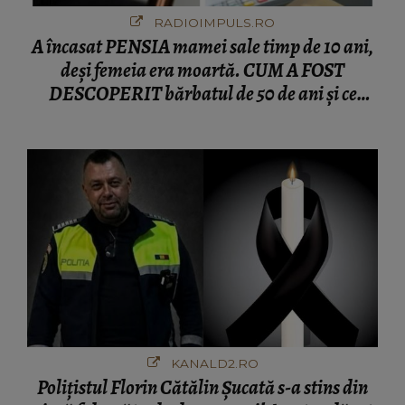
RADIOIMPULS.RO
A încasat PENSIA mamei sale timp de 10 ani,
deși femeia era moartă. CUM A FOST
DESCOPERIT bărbatul de 50 de ani și ce
afacere a deschis cu banii obținuți? SUMA E
COLOSALĂ
KANALD2.RO
Polițistul Florin Cătălin Șucată s-a stins din