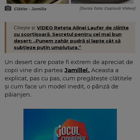
[Sursa foto: Captură Video]
Clătite - Jamilla
Citește și:
VIDEO Rețeta Alinei Laufer de clătite
cu scorțișoară. Secretul pentru cel mai bun
desert: „Punem zahăr pudră și lapte cât să
subțieze puțin umplutura.”
Un desert care poate fi extrem de apreciat de
copii vine din partea
Jamillei.
Aceasta a
explicat, pas cu pas, cum pregătește clătitele
și cum face un model inedit, o pânză de
păianjen.