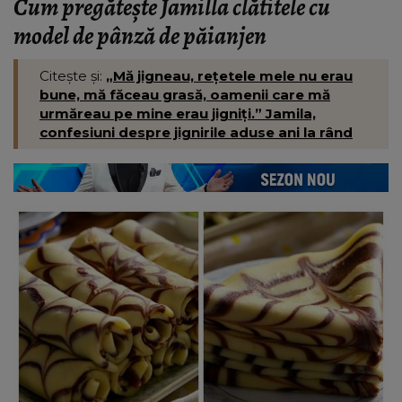
Cum pregătește Jamilla clătitele cu
model de pânză de păianjen
Citește și:
„Mă jigneau, rețetele mele nu erau
bune, mă făceau grasă, oamenii care mă
urmăreau pe mine erau jigniți.” Jamila,
confesiuni despre jignirile aduse ani la rând