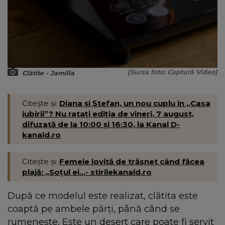
[Sursa foto: Captură Video]
Clătite - Jamilla
Citește și:
Diana și Ștefan, un nou cuplu în „Casa
iubirii”? Nu ratați ediția de vineri, 7 august,
difuzată de la 10:00 și 16:30, la Kanal D-
kanald.ro
Citește și:
Femeie lovită de trăsnet când făcea
plajă: „Soțul ei...- stirilekanald.ro
După ce modelul este realizat, clătita este
coaptă pe ambele părți, până când se
rumenește. Este un desert care poate fi servit