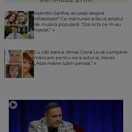
Valentin Sanfira, acuzații despre
infidelitate? Ce mărturisiri a făcut artistul
de muzică populară: “Doi ochi ce m-au
înșelat.”
Cu câți bani a rămas Oana Lis să cumpere
mâncare pentru ea și soțul ei, Viorel:
„Abia mâine luăm pensia.”