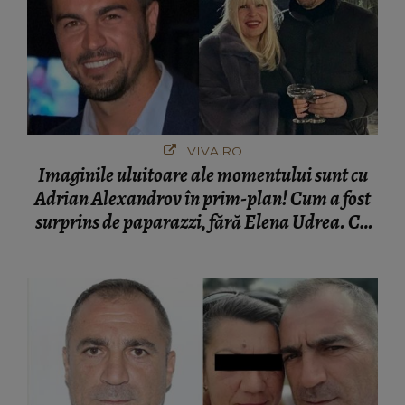
VIVA.RO
Imaginile uluitoare ale momentului sunt cu
Adrian Alexandrov în prim-plan! Cum a fost
surprins de paparazzi, fără Elena Udrea. Cu
cine s-a întâlnit partenerul fostei politiciene în
București! Gestul lui...