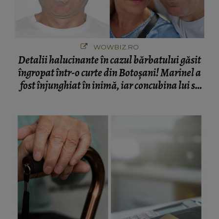
WOWBIZ.RO
Detalii halucinante în cazul bărbatului găsit
îngropat într-o curte din Botoșani! Marinel a
fost înjunghiat în inimă, iar concubina lui se
numără printre suspecți