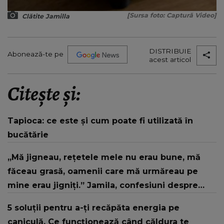
[Sursa foto: Captură Video]
Clătite Jamilla
DISTRIBUIE
Abonează-te pe
acest articol
Citește și:
Tapioca: ce este și cum poate fi utilizată în
bucătărie
„Mă jigneau, rețetele mele nu erau bune, mă
făceau grasă, oamenii care mă urmăreau pe
mine erau jigniți.” Jamila, confesiuni despre
jignirile aduse ani la rând
5 soluții pentru a-ți recăpăta energia pe
caniculă. Ce funcționează când căldura te