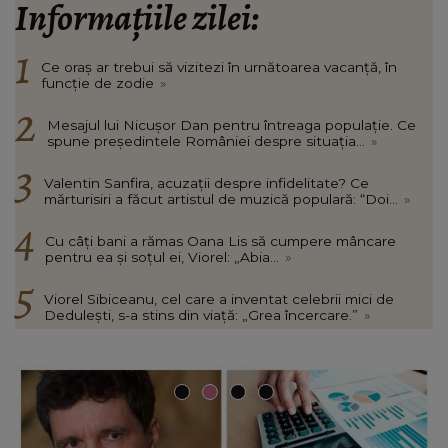
Informațiile zilei:
Ce oraș ar trebui să vizitezi în urnătoarea vacanță, în
funcție de zodie
»
Mesajul lui Nicușor Dan pentru întreaga populație. Ce
spune președintele României despre situația...
»
Valentin Sanfira, acuzații despre infidelitate? Ce
mărturisiri a făcut artistul de muzică populară: “Doi...
»
Cu câți bani a rămas Oana Lis să cumpere mâncare
pentru ea și soțul ei, Viorel: „Abia...
»
Viorel Sibiceanu, cel care a inventat celebrii mici de
Dedulești, s-a stins din viață: „Grea încercare.”
»