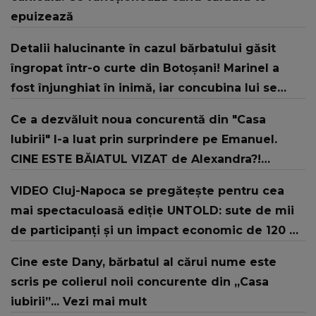
epuizează
Detalii halucinante în cazul bărbatului găsit
îngropat într-o curte din Botoșani! Marinel a
fost înjunghiat în inimă, iar concubina lui se
numără printre suspecți
Ce a dezvăluit noua concurentă din "Casa
Iubirii" l-a luat prin surprindere pe Emanuel.
CINE ESTE BĂIATUL VIZAT de Alexandra?!
Aflându-se în fața faptului împlinit, A
VIDEO Cluj-Napoca se pregătește pentru cea
RECUNOSCUT IMEDIAT: "Am avut..."
mai spectaculoasă ediție UNTOLD: sute de mii
de participanți și un impact economic de 120 de
milioane de euro
Cine este Dany, bărbatul al cărui nume este
scris pe colierul noii concurente din „Casa
iubirii”... Vezi mai mult