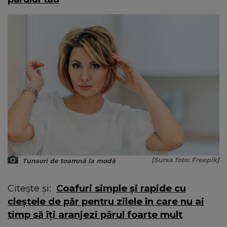
[Sursa foto: Freepik]
Tunsori de toamnă la modă
Citește și:
Coafuri simple și rapide cu
cleștele de păr pentru zilele în care nu ai
timp să îți aranjezi părul foarte mult