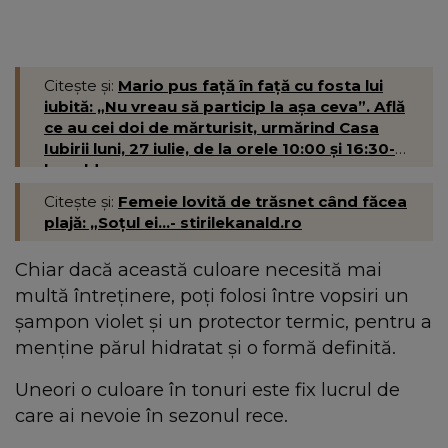
Citește și:
Mario pus față în față cu fosta lui
iubită: „Nu vreau să particip la așa ceva”. Află
ce au cei doi de mărturisit, urmărind Casa
Iubirii luni, 27 iulie, de la orele 10:00 și 16:30-
kanald.ro
Citește și:
Femeie lovită de trăsnet când făcea
plajă: „Soțul ei...- stirilekanald.ro
Chiar dacă această culoare necesită mai
multă întreținere, poți folosi între vopsiri un
șampon violet și un protector termic, pentru a
menține părul hidratat și o formă definită.
Uneori o culoare în tonuri este fix lucrul de
care ai nevoie în sezonul rece.