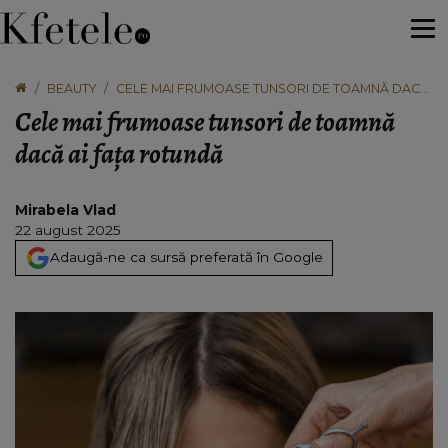
BEAUTY
CELE MAI FRUMOASE TUNSORI DE TOAMNĂ DACĂ
AI FAȚA ROTUNDĂ
Cele mai frumoase tunsori de toamnă
dacă ai fața rotundă
Mirabela Vlad
22 august 2025
Adaugă-ne ca sursă preferată în Google