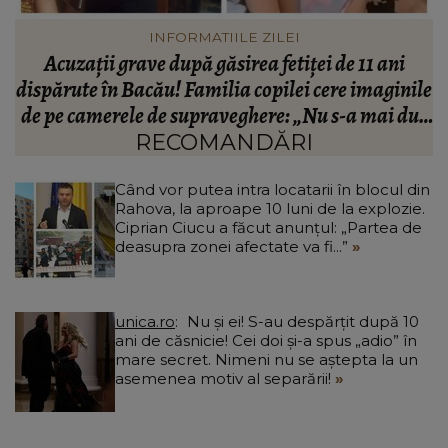
VEDETE
Johny Romano, scos din sărite în timp ce se afla la
le
cumpărături! Ce i-a o spus femeie după ce artistul
us
nu i-a răspuns: “Nu bagi…”
RECOMANDĂRI
Când vor putea intra locatarii în blocul din
Rahova, la aproape 10 luni de la explozie.
Ciprian Ciucu a făcut anunțul: „Partea de
deasupra zonei afectate va fi...”
unica.ro
Nu și ei! S-au despărțit după 10
ani de căsnicie! Cei doi și-a spus „adio” în
mare secret. Nimeni nu se aștepta la un
asemenea motiv al separării!