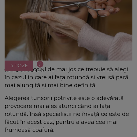
4 POZE
Află în articolul de mai jos ce trebuie să alegi
Tunsori de toamnă
în cazul în care ai fața rotundă și vrei să pară
mai alungită și mai bine definită.
Alegerea tunsorii potrivite este o adevărată
provocare mai ales atunci când ai fața
rotundă. Însă specialiștii ne învață ce este de
făcut în acest caz, pentru a avea cea mai
frumoasă coafură.