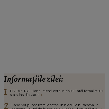
Informațiile zilei:
BREAKING! Lionel Messi este în doliu! Tatăl fotbalistului
s-a stins din viață!
»
Când vor putea intra locatarii în blocul din Rahova, la
aproape 10 luni de la explozie. Ciprian Ciucu a făcut...
»