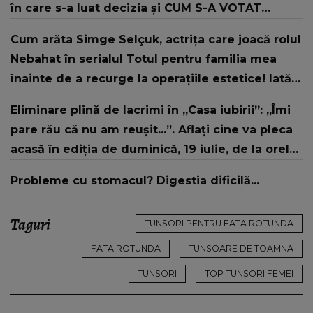
în care s-a luat decizia și CUM S-A VOTAT
revenirea în concurs: "Reprezintă un proiect
Cum arăta Simge Selçuk, actrița care joacă rolul
strategic de..."
Nebahat în serialul Totul pentru familia mea
înainte de a recurge la operațiile estetice! Iată
ce aspect fizic uluitor avea aceasta la 19 ani:
Eliminare plină de lacrimi în „Casa iubirii”: „Îmi
„Tinerețe rebelă”
pare rău că nu am reușit...”. Aflați cine va pleca
acasă în ediția de duminică, 19 iulie, de la orele
16:00 și 19:00, doar la Kanal D
Probleme cu stomacul? Digestia dificilă...
Taguri
TUNSORI PENTRU FATA ROTUNDA
FATA ROTUNDA
TUNSOARE DE TOAMNA
TUNSORI
TOP TUNSORI FEMEI