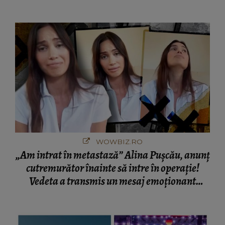
cine s-a întâlnit partenerul fostei politiciene în
București! Gestul lui...
WOWBIZ.RO
„Am intrat în metastază” Alina Pușcău, anunț
cutremurător înainte să intre în operație!
Vedeta a transmis un mesaj emoționant
fanilor