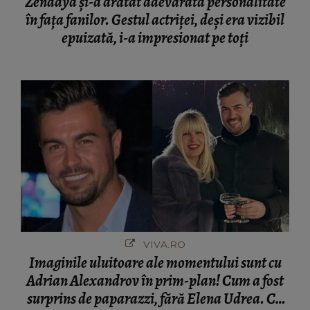
Zendaya și-a arătat adevărata personalitate
în fața fanilor. Gestul actriței, deși era vizibil
epuizată, i-a impresionat pe toți
VIVA.RO
Imaginile uluitoare ale momentului sunt cu
Adrian Alexandrov în prim-plan! Cum a fost
surprins de paparazzi, fără Elena Udrea. Cu