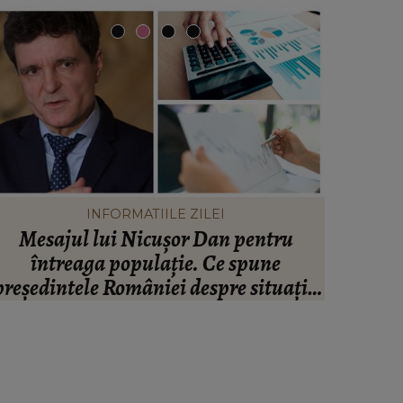
INFORMATIILE ZILEI
Mesajul lui Nicușor Dan pentru
Valen
întreaga populație. Ce spune
infide
președintele României despre situația
artistul
inanciară și puterea de cumpărare din
ară: “Există incertitudine cu privire la
viitor.”