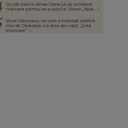
Cu câți bani a rămas Oana Lis să cumpere
mâncare pentru ea și soțul ei, Viorel: „Abia...
»
Viorel Sibiceanu, cel care a inventat celebrii
mici de Dedulești, s-a stins din viață: „Grea
încercare.”
»