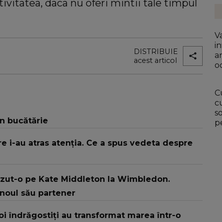
tivitatea, daca nu oferi mintii tale timpul
V
in
DISTRIBUIE
a
acest articol
o
C
c
s
în bucătărie
p
re i-au atras atenția. Ce a spus vedeta despre
ăzut-o pe Kate Middleton la Wimbledon.
 noul său partener
Doi îndrăgostiți au transformat marea într-o