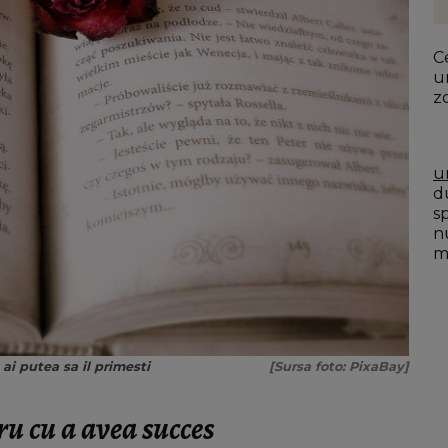
Ce
u
z
u
du
s
n
mo
ai putea sa il primesti
[Sursa foto: PixaBay]
ru cu a avea succes