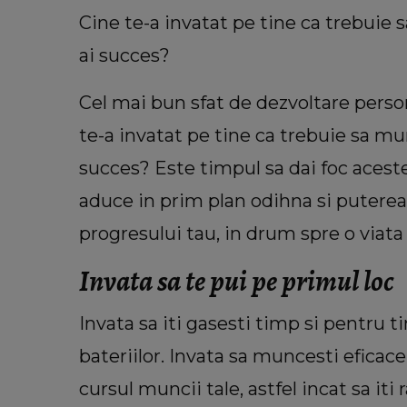
Cine te-a invatat pe tine ca trebuie s
ai succes?
Cel mai bun sfat de dezvoltare person
te-a invatat pe tine ca trebuie sa munc
succes? Este timpul sa dai foc aceste
aduce in prim plan odihna si puterea
VEDETE
progresului tau, in drum spre o viata i
Cu câți bani a rămas Oana Lis
cumpere mâncare pentru ea și soț
Invata sa te pui pe primul loc
Viorel: „Abia mâine luăm pens
Invata sa iti gasesti timp si pentru t
bateriilor. Invata sa muncesti eficace 
cursul muncii tale, astfel incat sa it