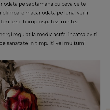
acar odata pe saptamana cu ceva ce te
 plimbare macar odata pe luna, vei fi
ateriile si iti improspatezi mintea.
mergi regulat la medic,astfel incatsa eviti
e sanatate in timp. Iti vei multumi