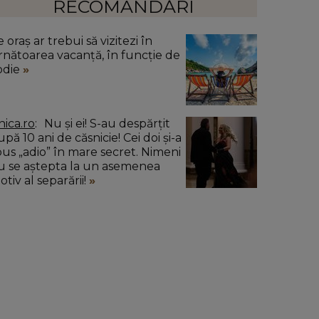
RECOMANDĂRI
 oraș ar trebui să vizitezi în
rnătoarea vacanță, în funcție de
odie
nica.ro
Nu și ei! S-au despărțit
pă 10 ani de căsnicie! Cei doi și-a
pus „adio” în mare secret. Nimeni
u se aștepta la un asemenea
tiv al separării!