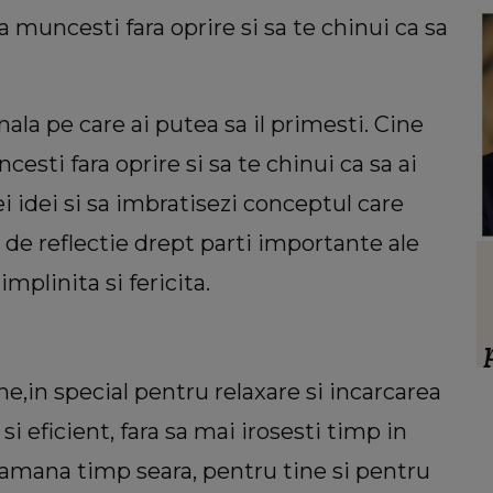
a muncesti fara oprire si sa te chinui ca sa
ala pe care ai putea sa il primesti. Cine
esti fara oprire si sa te chinui ca sa ai
i idei si sa imbratisezi conceptul care
 de reflectie drept parti importante ale
HOROSCOP
mplinita si fericita.
 să
Ce oraș ar trebui să vizitezi în
ul ei,
urnătoarea vacanță, în funcție de zodie
ia.”
f
ine,in special pentru relaxare si incarcarea
ț
si eficient, fara sa mai irosesti timp in
i ramana timp seara, pentru tine si pentru