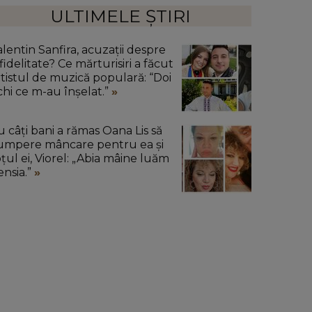
ULTIMELE ȘTIRI
alentin Sanfira, acuzații despre
fidelitate? Ce mărturisiri a făcut
rtistul de muzică populară: “Doi
chi ce m-au înșelat.”
u câți bani a rămas Oana Lis să
umpere mâncare pentru ea și
oțul ei, Viorel: „Abia mâine luăm
ensia.”