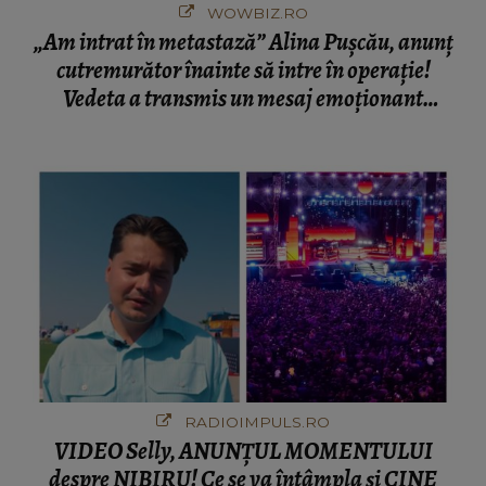
WOWBIZ.RO
„Am intrat în metastază” Alina Pușcău, anunț
cutremurător înainte să intre în operație!
Vedeta a transmis un mesaj emoționant
fanilor
RADIOIMPULS.RO
VIDEO Selly, ANUNȚUL MOMENTULUI
despre NIBIRU! Ce se va întâmpla și CINE