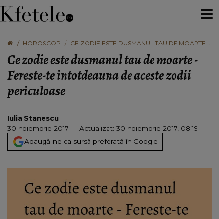
HOROSCOP
CE ZODIE ESTE DUSMANUL TAU DE MOARTE -
FERESTE-TE INTOTDEAUNA DE ACESTE ZODII
Ce zodie este dusmanul tau de moarte -
PERICULOASE
Fereste-te intotdeauna de aceste zodii
periculoase
Iulia Stanescu
30 noiembrie 2017
Actualizat: 30 noiembrie 2017, 08:19
Adaugă-ne ca sursă preferată în Google