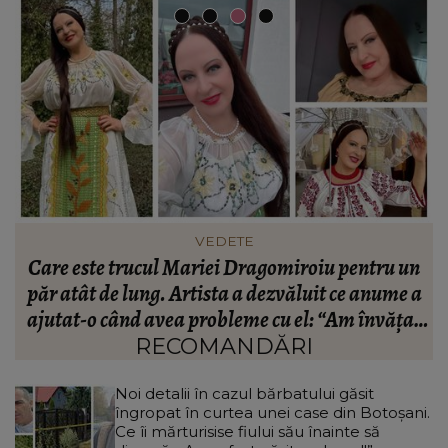
VEDETE
Care este trucul Mariei Dragomiroiu pentru un
ie
păr atât de lung. Artista a dezvăluit ce anume a
ajutat-o când avea probleme cu el: “Am învățat
din bătrâni.”
RECOMANDĂRI
Noi detalii în cazul bărbatului găsit
îngropat în curtea unei case din Botoșani.
Ce îi mărturisise fiului său înainte să