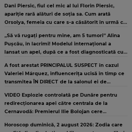
Dani Piersic, fiul cel mic al lui Florin Piersic,
apariție rară alături de soția sa. Cum arată
Orsolya, femeia cu care s-a căsătorit în urmă cu
doi ani
„Să vă rugați pentru mine, am 5 tumori” Alina
Pușcău, în lacrimi! Modelul internațional a
lansat un apel, după ce a fost diagnosticată cu
o boală gravă
A fost arestat PRINCIPALUL SUSPECT în cazul
Valeriei Márquez, influencerița ucisă în timp ce
transmitea ÎN DIRECT de la salonul ei de
înfrumusețare. Familia tinerei, ÎN STARE DE ȘOC
VIDEO Explozie controlată pe Dunăre pentru
după ce a aflat despre cine este vorba: "A
redirecționarea apei către centrala de la
amenințat-o în..."
Cernavodă: Premierul Ilie Bolojan cere
reducerea consumului de energie
Horoscop duminică, 2 august 2026: Zodia care