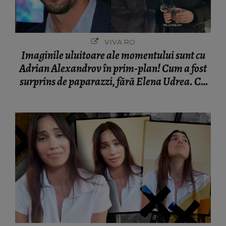
VIVA.RO
Imaginile uluitoare ale momentului sunt cu
Adrian Alexandrov în prim-plan! Cum a fost
surprins de paparazzi, fără Elena Udrea. Cu
cine s-a întâlnit partenerul fostei politiciene în
București! Gestul lui...