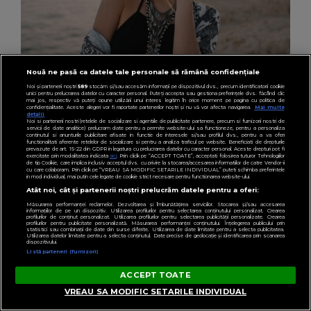
Nouă ne pasă ca datele tale personale să rămână confidențiale
Noi și partenerii noștri
589
stocăm și/sau accesăm informații pe dispozitivul dvs., precum identificatorii cookie
unici pentru prelucrarea datelor cu caracter personal. Puteți accepta sau gestiona preferințele dvs. făcând clic
mai jos, respectiv vă puteți opune utilizării unui interes legitim în orice moment pe pagina cu politica de
confidențialitate. Aceste alegeri vor fi raportate partenerilor noștri și nu vă vor afecta navigarea.
Mai multe
detalii
HOROSCOP
Noi si partenerii nostri (retelele de socializare si agentiile de publicitate partenere, precum si furnizorii nostri de
servicii de date analitice) prelucram date pentru a permite website-ului sa functioneze, pentru a personaliza
Horoscop 31 iulie 2026: O zodie trebuie să ia o
continutul si anunturile publicitare afisate in functie de interesele si/sau profilul dvs., pentru a va oferi
functionalitati aferente retelelor de socializare si pentru a analiza traficul pe website. Beneficiati de drepturile
prevazute de art. 15-22 din GDPR in legatura cu prelucrarea datelor cu caracter personal. Aceste drepturi pot fi
decizie importantă
exercitate prin modalitatea indicata
aici
. Prin click pe “ACCEPT TOATE”, acceptati folosirea tuturor Tehnologiilor
de tip Cookie, care implica inclusiv acceptul dvs. cu privire la stocarea/accesarea informatiilor de catre Vendor-ii
cu care colaboram. Prin click pe “VREAU SA MODIFIC SETARILE INDIVIDUAL” puteti schimba preferintele
in mod individual, mai putin cele legate de cookie strict necesare pentru functionarea website-ului.
Atât noi, cât și partenerii noștri prelucrăm datele pentru a oferi:
Măsurarea performanței reclamelor. Dezvoltarea și îmbunătățirea serviciilor. Stocarea și/sau accesarea
informațiilor de pe un dispozitiv. Utilizarea profilurilor pentru selectarea conținutului personalizat. Crearea
profilurilor de conținut personalizat. Utilizarea profilurilor pentru selectarea publicității personalizate. Crearea
profilurilor pentru publicitate personalizată. Măsurarea performanței conținutului. Înțelegerea publicului prin
statistici sau combinații de date din surse diferite. Utilizarea de date limitate pentru a selecta publicitatea.
Utilizarea datelor limitate pentru a selecta conținutul. Date precise de geolocație și identificarea prin scanarea
dispozitivului.
Listă parteneri (furnizori)
ACCEPT TOATE
VREAU SA MODIFIC SETARILE INDIVIDUAL