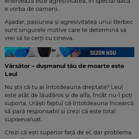
enervează este agresivitatea, în special dacă
e vorba de oameni.
Aşadar, pasiunea şi agresivitatea unui Berbec
sunt singurele motive care te determină să
vrei să te cerţi cu cineva.
Vărsător – duşmanul tău de moarte este
Leul
Nu ştii că tu ai întotdeauna dreptate? Leul
este atât de lăudăros şi de alfa, încât nu-l poţi
suporta. Urăşti faptul că întotdeauna încearcă
să pară responsabil şi crezi că este total
supraevaluat.
Crezi că eşti superior faţă de el, dar problema