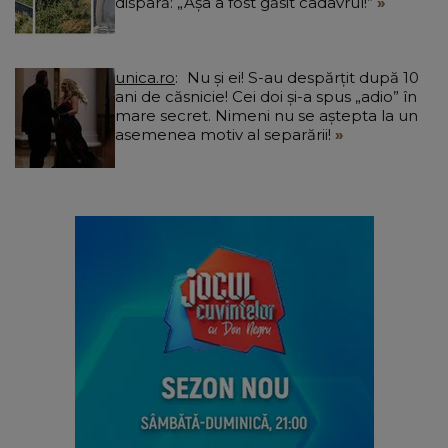
dispară: „Așa a fost găsit cadavrul!”
unica.ro
Nu și ei! S-au despărțit după 10
ani de căsnicie! Cei doi și-a spus „adio” în
mare secret. Nimeni nu se aștepta la un
asemenea motiv al separării!