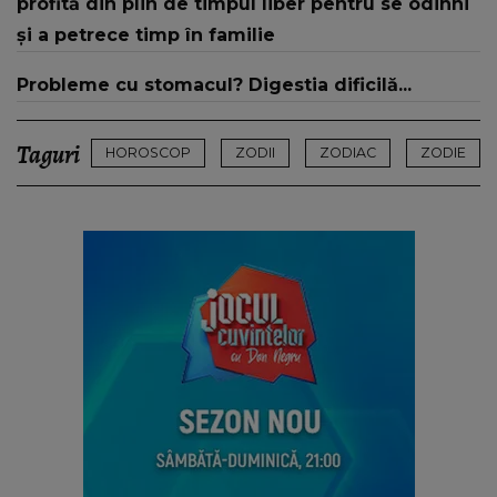
profită din plin de timpul liber pentru se odihni
și a petrece timp în familie
Probleme cu stomacul? Digestia dificilă...
Taguri
HOROSCOP
ZODII
ZODIAC
ZODIE