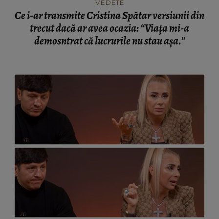
VEDETE
Ce i-ar transmite Cristina Spătar versiunii din
trecut dacă ar avea ocazia: “Viața mi-a
demosntrat că lucrurile nu stau așa.”