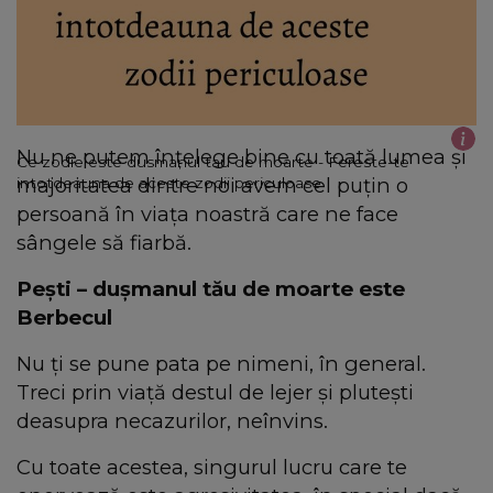
Nu ne putem înţelege bine cu toată lumea şi
Ce zodie este dusmanul tau de moarte - Fereste-te
majoritatea dintre noi avem cel puţin o
intotdeauna de aceste zodii periculoase
persoană în viaţa noastră care ne face
sângele să fiarbă.
Peşti – duşmanul tău de moarte este
Berbecul
Nu ţi se pune pata pe nimeni, în general.
Treci prin viaţă destul de lejer şi pluteşti
deasupra necazurilor, neînvins.
Cu toate acestea, singurul lucru care te