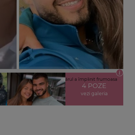
terp de ziua lui de naștere. Tânărul a împlinit frumoasa
4 POZE
vezi galeria