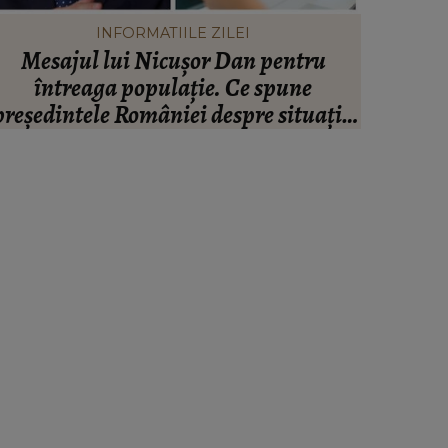
INFORMATIILE ZILEI
Mesajul lui Nicușor Dan pentru
Valen
întreaga populație. Ce spune
infide
președintele României despre situația
artistul
inanciară și puterea de cumpărare din
ară: “Există incertitudine cu privire la
viitor.”