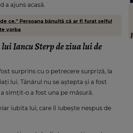
d a ajuns acasă.
HOROSCOP
 să
Ce oraș ar trebui să vizitezi în
de ce.” Persoana bănuită că ar fi furat seiful
ul ei,
urnătoarea vacanță, în funcție de zodie
ste vorba
ia.”
f
 lui Iancu Sterp de ziua lui de
ț
fost surprins cu o petrecere surpriză, la
ți lui. Tânărul nu se aștepta și a fost
 a simțit-o a fost una pe măsură.
iar iubita lui, care îl iubește nespus de