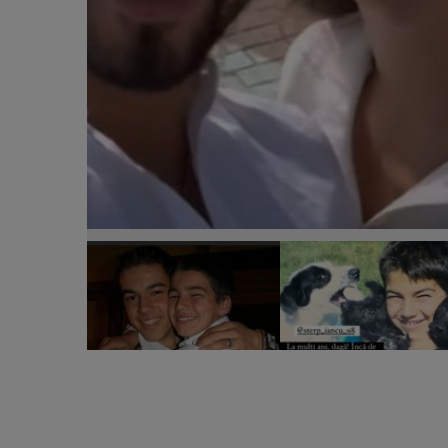
Ce surpriză i-a pregătit Denisa Coțolan lui Iancu S
vârstă de 24 de ani