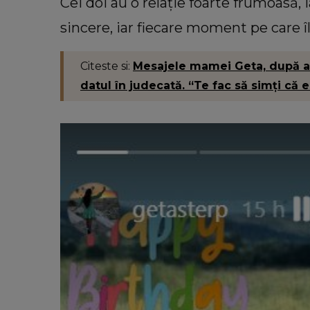
Cei doi au o relație foarte frumoasă,
sincere, iar fiecare moment pe care î
Citeste si:
Mesajele mamei Geta, după am
datul în judecată. “Te fac să simți că e