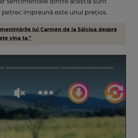
 iar sentimentele dintre aceștia sunt
l petrec împreună este unul prețios.
enințările lui Carmen de la Sălciua despre
ste vina ta.”