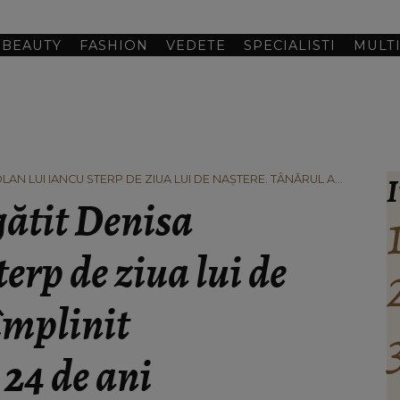
BEAUTY
FASHION
VEDETE
SPECIALISTI
MULT
I
LAN LUI IANCU STERP DE ZIUA LUI DE NAȘTERE. TÂNĂRUL A
NI
gătit Denisa
erp de ziua lui de
împlinit
24 de ani