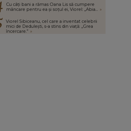
Cu câți bani a rămas Oana Lis să cumpere
mâncare pentru ea și soțul ei, Viorel: „Abia...
»
Viorel Sibiceanu, cel care a inventat celebrii
mici de Dedulești, s-a stins din viață: „Grea
încercare.”
»