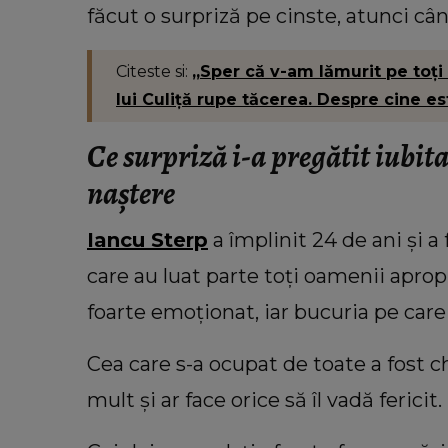
făcut o surpriză pe cinste, atunci cân
VEDETE
Cu câți bani a rămas Oana Lis
Citeste si:
„Sper că v-am lămurit pe toți 
cumpere mâncare pentru ea și soț
lui Culiță rupe tăcerea. Despre cine e
Viorel: „Abia mâine luăm pens
Ce surpriză i-a pregătit iubita
naștere
Iancu Sterp
a împlinit 24 de ani și a 
care au luat parte toți oamenii apropia
foarte emoționat, iar bucuria pe care
Cea care s-a ocupat de toate a fost ch
mult și ar face orice să îl vadă fericit.