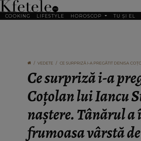
COOKING
LIFESTYLE
HOROSCOP
TU ȘI EL
VEDETE
CE SURPRIZĂ I-A PREGĂTIT DENISA COȚO
ÎMPLINIT FRUMOASA VÂRSTĂ DE 24 DE A
Ce surpriză i-a pre
Coțolan lui Iancu St
naștere. Tânărul a 
frumoasa vârstă de 