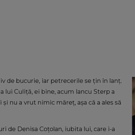
v de bucurie, iar petrecerile se țin în lanț.
a lui Culiță, ei bine, acum Iancu Sterp a
 și nu a vrut nimic măreț, așa că a ales să
uri de Denisa Coțolan, iubita lui, care i-a