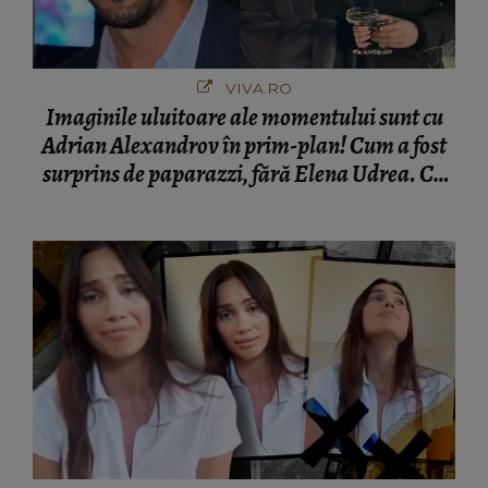
VIVA.RO
Imaginile uluitoare ale momentului sunt cu
Adrian Alexandrov în prim-plan! Cum a fost
surprins de paparazzi, fără Elena Udrea. Cu
cine s-a întâlnit partenerul fostei politiciene în
București! Gestul lui...