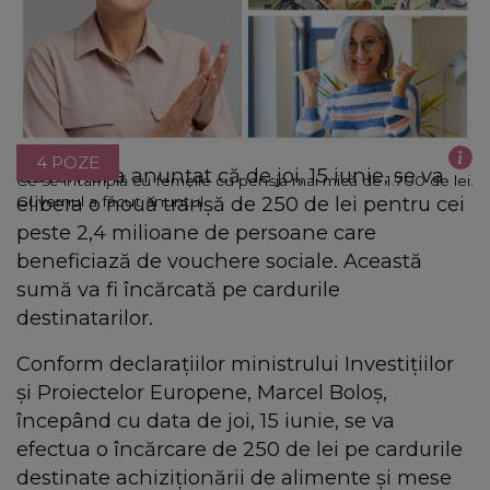
4 POZE
Guvernul a anunțat că de joi, 15 iunie, se va
Ce se întâmplă cu femeile cu pensia mai mică de 1.700 de lei.
elibera o nouă tranșă de 250 de lei pentru cei
Guvernul a făcut anunțul
peste 2,4 milioane de persoane care
beneficiază de vouchere sociale. Această
sumă va fi încărcată pe cardurile
destinatarilor.
Conform declarațiilor ministrului Investițiilor
și Proiectelor Europene, Marcel Boloș,
începând cu data de joi, 15 iunie, se va
efectua o încărcare de 250 de lei pe cardurile
destinate achiziționării de alimente și mese