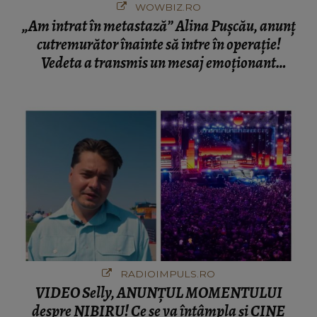
WOWBIZ.RO
„Am intrat în metastază” Alina Pușcău, anunț
cutremurător înainte să intre în operație!
Vedeta a transmis un mesaj emoționant
fanilor
RADIOIMPULS.RO
VIDEO Selly, ANUNȚUL MOMENTULUI
despre NIBIRU! Ce se va întâmpla și CINE