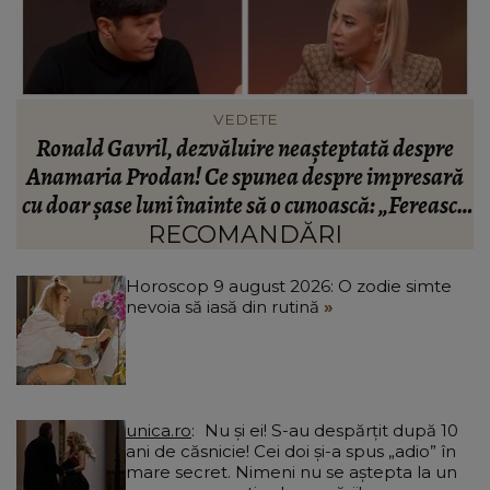
INFORMATIILE ZILEI
BREAKING! Lionel Messi este în doliu! Tatăl
ă
fotbalistului s-a stins din viață!
R
că
C
RECOMANDĂRI
Horoscop 9 august 2026: O zodie simte
nevoia să iasă din rutină
unica.ro
Nu și ei! S-au despărțit după 10
ani de căsnicie! Cei doi și-a spus „adio” în
mare secret. Nimeni nu se aștepta la un