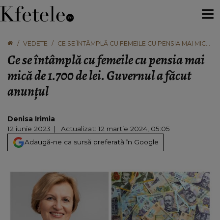
VEDETE
CE SE ÎNTÂMPLĂ CU FEMEILE CU PENSIA MAI MICĂ
DE 1.700 DE LEI. GUVERNUL A FĂCUT ANUNȚUL
Ce se întâmplă cu femeile cu pensia mai
mică de 1.700 de lei. Guvernul a făcut
anunțul
Denisa Irimia
12 iunie 2023
Actualizat: 12 martie 2024, 05:05
Adaugă-ne ca sursă preferată în Google