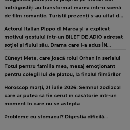
îndrăgostiți au transformat marea într-o scenă
de film romantic. Turiștii prezenți s-au uitat de
două ori
Actorul italian Pippo di Marca și-a explicat
motivul gestului într-un BILET DE ADIO adresat
soției și fiului său. Drama care l-a adus ÎN
PRAGUL DISPERĂRII, ducând o luptă grea în
Cüneyt Mete, care joacă rolul Orhan în serialul
tăcere, departe de ochii tuturor: "Îmi pare
Totul pentru familia mea, mesaj emoționant
rău, nu mai pot suporta. Nu..."
pentru colegii lui de platou, la finalul filmărilor
Horoscop marți, 21 iulie 2026: Semnul zodiacal
care ar putea să fie cerut în căsătorie într-un
moment în care nu se aștepta
Probleme cu stomacul? Digestia dificilă...