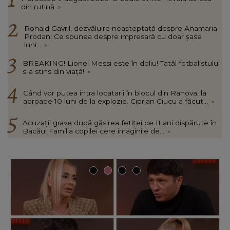
din rutină
»
Ronald Gavril, dezvăluire neașteptată despre Anamaria
Prodan! Ce spunea despre impresară cu doar șase
luni...
»
BREAKING! Lionel Messi este în doliu! Tatăl fotbalistului
s-a stins din viață!
»
Când vor putea intra locatarii în blocul din Rahova, la
aproape 10 luni de la explozie. Ciprian Ciucu a făcut...
»
Acuzații grave după găsirea fetiței de 11 ani dispărute în
Bacău! Familia copilei cere imaginile de...
»