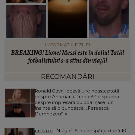
INFORMATIILE ZILEI
Când vor putea intra locatarii în blocul din
Rahova, la aproape 10 luni de la explozie. Ciprian
d
Ciucu a făcut anunțul: „Partea de deasupra zonei
d
afectate va fi...”
RECOMANDĂRI
Ronald Gavril, dezvăluire neașteptată
despre Anamaria Prodan! Ce spunea
despre impresară cu doar șase luni
înainte să o cunoască: „Ferească
Dumnezeu!”
unica.ro
Nu și ei! S-au despărțit după 10