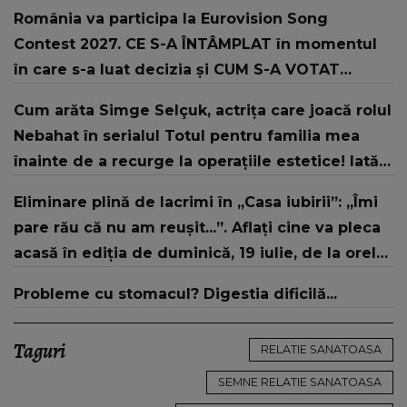
România va participa la Eurovision Song
Contest 2027. CE S-A ÎNTÂMPLAT în momentul
în care s-a luat decizia și CUM S-A VOTAT
revenirea în concurs: "Reprezintă un proiect
Cum arăta Simge Selçuk, actrița care joacă rolul
strategic de..."
Nebahat în serialul Totul pentru familia mea
înainte de a recurge la operațiile estetice! Iată
ce aspect fizic uluitor avea aceasta la 19 ani:
Eliminare plină de lacrimi în „Casa iubirii”: „Îmi
„Tinerețe rebelă”
pare rău că nu am reușit...”. Aflați cine va pleca
acasă în ediția de duminică, 19 iulie, de la orele
16:00 și 19:00, doar la Kanal D
Probleme cu stomacul? Digestia dificilă...
Taguri
RELATIE SANATOASA
SEMNE RELATIE SANATOASA