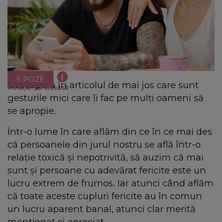
5 POZE
Descoperă în articolul de mai jos care sunt
Relație sănătoasă
gesturile mici care îi fac pe mulți oameni să
se apropie.
Într-o lume în care aflăm din ce în ce mai des
că persoanele din jurul nostru se află într-o
relație toxică și nepotrivită, să auzim că mai
sunt și persoane cu adevărat fericite este un
lucru extrem de frumos. Iar atunci când aflăm
că toate aceste cupluri fericite au în comun
un lucru aparent banal, atunci clar merită
menționat și apreciat.