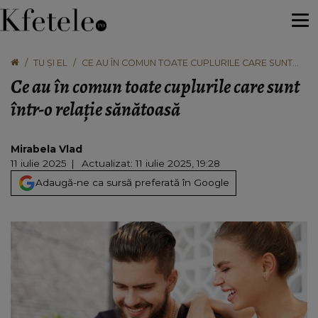
TU ȘI EL
CE AU ÎN COMUN TOATE CUPLURILE CARE SUNT
ÎNTR-O RELAȚIE SĂNĂTOASĂ
Ce au în comun toate cuplurile care sunt
într-o relație sănătoasă
Mirabela Vlad
11 iulie 2025
Actualizat: 11 iulie 2025, 19:28
Adaugă-ne ca sursă preferată în Google