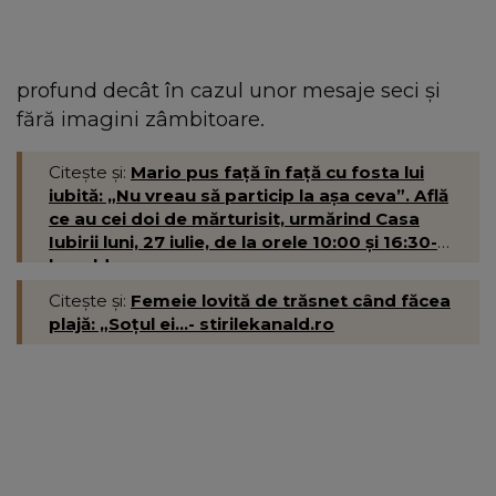
profund decât în cazul unor mesaje seci și
fără imagini zâmbitoare.
Citește și:
Mario pus față în față cu fosta lui
iubită: „Nu vreau să particip la așa ceva”. Află
ce au cei doi de mărturisit, urmărind Casa
Iubirii luni, 27 iulie, de la orele 10:00 și 16:30-
kanald.ro
Citește și:
Femeie lovită de trăsnet când făcea
plajă: „Soțul ei...- stirilekanald.ro