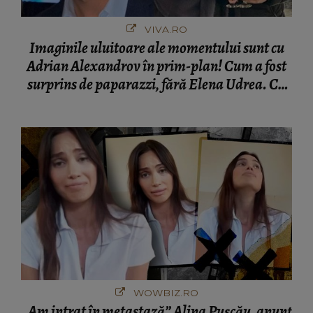
VIVA.RO
Imaginile uluitoare ale momentului sunt cu
Adrian Alexandrov în prim-plan! Cum a fost
surprins de paparazzi, fără Elena Udrea. Cu
cine s-a întâlnit partenerul fostei politiciene în
București! Gestul lui...
WOWBIZ.RO
„Am intrat în metastază” Alina Pușcău, anunț