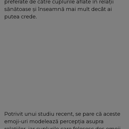
preferate de către cuplurile aflate în relații
sănătoase și înseamnă mai mult decât ai
putea crede.
Potrivit unui studiu recent, se pare că aceste
emoji-uri modelează percepția asupra
relațiilor, iar cuplurile care folosesc des emoji-