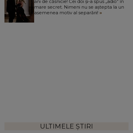
ani de căsnicie! Cei doi și-a spus „adio” în
mare secret. Nimeni nu se aștepta la un
asemenea motiv al separării!
ULTIMELE ȘTIRI