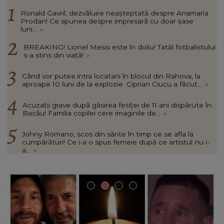
Ronald Gavril, dezvăluire neașteptată despre Anamaria
Prodan! Ce spunea despre impresară cu doar șase
luni...
»
BREAKING! Lionel Messi este în doliu! Tatăl fotbalistului
s-a stins din viață!
»
Când vor putea intra locatarii în blocul din Rahova, la
aproape 10 luni de la explozie. Ciprian Ciucu a făcut...
»
Acuzații grave după găsirea fetiței de 11 ani dispărute în
Bacău! Familia copilei cere imaginile de...
»
Johny Romano, scos din sărite în timp ce se afla la
cumpărături! Ce i-a o spus femeie după ce artistul nu i-
a...
»