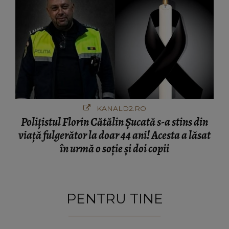
și..."
KANALD2.RO
Polițistul Florin Cătălin Șucată s-a stins din
viață fulgerător la doar 44 ani! Acesta a lăsat
în urmă o soție și doi copii
PENTRU TINE