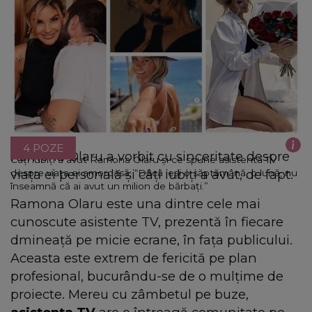
4 POZE
Ramona Olaru a vorbit cu sinceritate despre
Câți iubiți a avut Ramona Olaru și ce spune asistenta TV
viața ei personală și câți iubiți a avut, de fapt.
despre viața ei amoroasă: “Dacă ieși o săptămână, o lună, nu
înseamnă că ai avut un milion de bărbați.”
Ramona Olaru este una dintre cele mai
cunoscute asistente TV, prezentă în fiecare
dmineață pe micie ecrane, în fața publicului.
Aceasta este extrem de fericită pe plan
profesional, bucurându-se de o mulțime de
proiecte. Mereu cu zâmbetul pe buze,