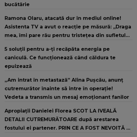
bucătărie
Ramona Olaru, atacată dur în mediul online!
Asistenta TV a avut o reacție pe măsură: „Draga
mea, îmi pare rău pentru tristețea din sufletul
tău!”
5 soluții pentru a-ți recăpăta energia pe
caniculă. Ce funcționează când căldura te
epuizează
„Am intrat în metastază” Alina Pușcău, anunț
cutremurător înainte să intre în operație!
Vedeta a transmis un mesaj emoționant fanilor
Apropiații Danielei Florea SCOT LA IVEALĂ
DETALII CUTREMURĂTOARE după arestarea
fostului ei partener. PRIN CE A FOST NEVOITĂ să
treacă românca ucisă în Italia și ascunsă în lada