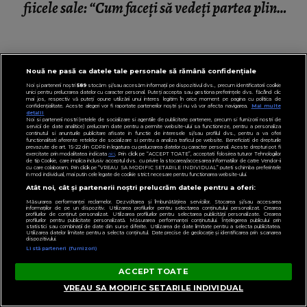
fiicele sale: “Cum faceți să vedeți partea plină
a paharului?”
Nouă ne pasă ca datele tale personale să rămână confidențiale
Noi și partenerii noștri
589
stocăm și/sau accesăm informații pe dispozitivul dvs., precum identificatorii cookie
unici pentru prelucrarea datelor cu caracter personal. Puteți accepta sau gestiona preferințele dvs. făcând clic
mai jos, respectiv vă puteți opune utilizării unui interes legitim în orice moment pe pagina cu politica de
confidențialitate. Aceste alegeri vor fi raportate partenerilor noștri și nu vă vor afecta navigarea.
Mai multe
detalii
Noi si partenerii nostri (retelele de socializare si agentiile de publicitate partenere, precum si furnizorii nostri de
servicii de date analitice) prelucram date pentru a permite website-ului sa functioneze, pentru a personaliza
continutul si anunturile publicitare afisate in functie de interesele si/sau profilul dvs., pentru a va oferi
functionalitati aferente retelelor de socializare si pentru a analiza traficul pe website. Beneficiati de drepturile
prevazute de art. 15-22 din GDPR in legatura cu prelucrarea datelor cu caracter personal. Aceste drepturi pot fi
exercitate prin modalitatea indicata
aici
. Prin click pe “ACCEPT TOATE”, acceptati folosirea tuturor Tehnologiilor
de tip Cookie, care implica inclusiv acceptul dvs. cu privire la stocarea/accesarea informatiilor de catre Vendor-ii
cu care colaboram. Prin click pe “VREAU SA MODIFIC SETARILE INDIVIDUAL” puteti schimba preferintele
in mod individual, mai putin cele legate de cookie strict necesare pentru functionarea website-ului.
Atât noi, cât și partenerii noștri prelucrăm datele pentru a oferi:
Măsurarea performanței reclamelor. Dezvoltarea și îmbunătățirea serviciilor. Stocarea și/sau accesarea
informațiilor de pe un dispozitiv. Utilizarea profilurilor pentru selectarea conținutului personalizat. Crearea
profilurilor de conținut personalizat. Utilizarea profilurilor pentru selectarea publicității personalizate. Crearea
profilurilor pentru publicitate personalizată. Măsurarea performanței conținutului. Înțelegerea publicului prin
statistici sau combinații de date din surse diferite. Utilizarea de date limitate pentru a selecta publicitatea.
Utilizarea datelor limitate pentru a selecta conținutul. Date precise de geolocație și identificarea prin scanarea
dispozitivului.
Listă parteneri (furnizori)
ACCEPT TOATE
VEDETE
Ileana Sterp, în lacrimi! Ce a făcut-o pe fiica
VREAU SA MODIFIC SETARILE INDIVIDUAL