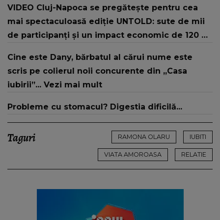
VIDEO Cluj-Napoca se pregătește pentru cea
unui pat: " Îmi pare rău că nu am reușit să fac
mai spectaculoasă ediție UNTOLD: sute de mii
mai mult pentru ea și..."
de participanți și un impact economic de 120 de
milioane de euro
Cine este Dany, bărbatul al cărui nume este
scris pe colierul noii concurente din „Casa
iubirii”... Vezi mai mult
Probleme cu stomacul? Digestia dificilă...
Taguri
RAMONA OLARU
IUBITI
VIATA AMOROASA
RELATIE