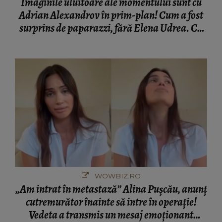
Imaginile uluitoare ale momentului sunt cu
Adrian Alexandrov în prim-plan! Cum a fost
surprins de paparazzi, fără Elena Udrea. Cu
cine s-a întâlnit partenerul fostei politiciene în
București! Gestul lui...
WOWBIZ.RO
„Am intrat în metastază” Alina Pușcău, anunț
cutremurător înainte să intre în operație!
Vedeta a transmis un mesaj emoționant