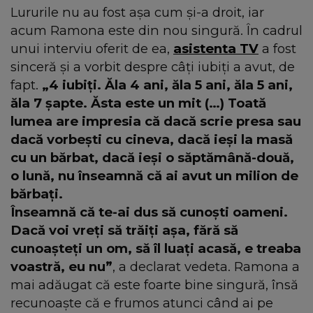
Lururile nu au fost așa cum și-a droit, iar
acum Ramona este din nou singură. În cadrul
unui interviu oferit de ea,
asistenta TV
a fost
sinceră și a vorbit despre câți iubiți a avut, de
fapt.
„4 iubiți. Ăla 4 ani, ăla 5 ani, ăla 5 ani,
ăla 7 șapte. Ăsta este un mit (…) Toată
lumea are impresia că dacă scrie presa sau
dacă vorbești cu cineva, dacă ieși la masă
cu un bărbat, dacă ieși o săptămână-două,
o lună, nu înseamnă că ai avut un milion de
bărbați.
Înseamnă că te-ai dus să cunoști oameni.
Dacă voi vreți să trăiți așa, fără să
cunoașteți un om, să îl luați acasă, e treaba
voastră, eu nu”
, a declarat vedeta. Ramona a
mai adăugat că este foarte bine singură, însă
recunoaște că e frumos atunci când ai pe