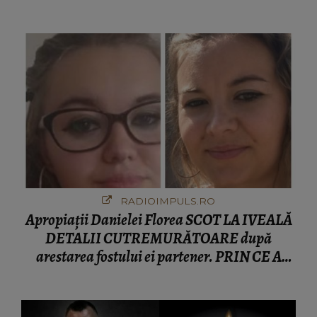
fanilor
RADIOIMPULS.RO
Apropiații Danielei Florea SCOT LA IVEALĂ
DETALII CUTREMURĂTOARE după
arestarea fostului ei partener. PRIN CE A
FOST NEVOITĂ să treacă românca ucisă în
Italia și ascunsă în lada unui pat: " Îmi pare
rău că nu am reușit să fac mai mult pentru ea