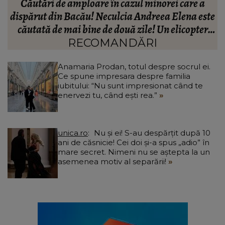
Peste ce anume nu ar putea trece Anamaria
te
Prodan în relație. Impresara spune lucrurilor pe
A
nume: “Nu cred că este ceea ce trebuie pentru
familie.”
RECOMANDĂRI
Anamaria Prodan, totul despre socrul ei.
Ce spune impresara despre familia
iubitului: “Nu sunt impresionat când te
enervezi tu, când ești rea.”
unica.ro
Nu și ei! S-au despărțit după 10
ani de căsnicie! Cei doi și-a spus „adio” în
mare secret. Nimeni nu se aștepta la un
asemenea motiv al separării!