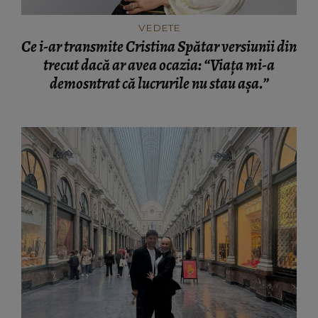
VEDETE
Ce i-ar transmite Cristina Spătar versiunii din
trecut dacă ar avea ocazia: “Viața mi-a
demosntrat că lucrurile nu stau așa.”