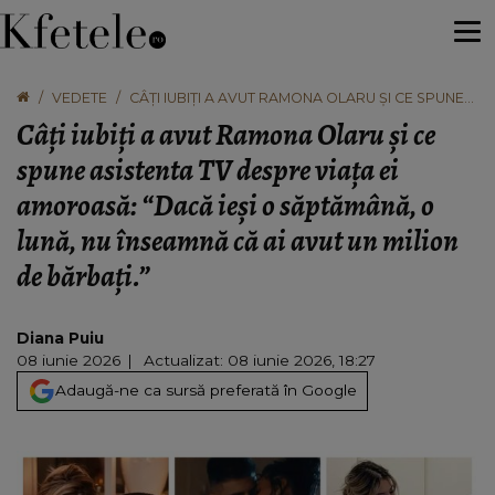
VEDETE
CÂȚI IUBIȚI A AVUT RAMONA OLARU ȘI CE SPUNE
ASISTENTA TV DESPRE VIAȚA EI AMOROASĂ:
Câți iubiți a avut Ramona Olaru și ce
“DACĂ IEȘI O SĂPTĂMÂNĂ, O LUNĂ, NU ÎNSEAMNĂ
CĂ AI AVUT UN MILION DE BĂRBAȚI.”
spune asistenta TV despre viața ei
amoroasă: “Dacă ieși o săptămână, o
lună, nu înseamnă că ai avut un milion
de bărbați.”
Diana Puiu
08 iunie 2026
Actualizat: 08 iunie 2026, 18:27
Adaugă-ne ca sursă preferată în Google