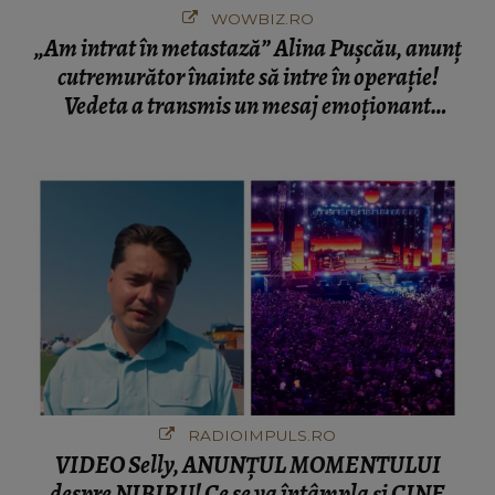
WOWBIZ.RO
„Am intrat în metastază” Alina Pușcău, anunț
cutremurător înainte să intre în operație!
Vedeta a transmis un mesaj emoționant
fanilor
RADIOIMPULS.RO
VIDEO Selly, ANUNȚUL MOMENTULUI
despre NIBIRU! Ce se va întâmpla și CINE