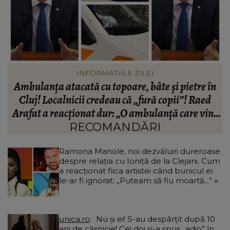
VEDETE
n
Cum arată viața fiicei Ronei Hartner, la trei ani
de la moartea artistei. Rinda Hartner a oferit
e
detalii neașteptate: „Nu ne lasă să mutăm nimic.”
RECOMANDĂRI
Ramona Manole, noi dezvăluiri dureroase
despre relația cu Ioniță de la Clejani. Cum
a reacționat fiica artistei când bunicul ei
le-ar fi ignorat: „Puteam să fiu moartă...”
unica.ro
Nu și ei! S-au despărțit după 10
ani de căsnicie! Cei doi și-a spus „adio” în