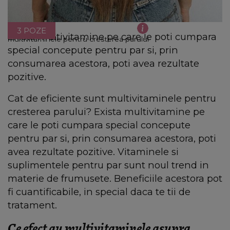
3 POZE
Exista multivitamine pe care le poti cumpara
multivitaminele pentru cresterea parului
special concepute pentru par si, prin
consumarea acestora, poti avea rezultate
pozitive.
Cat de eficiente sunt multivitaminele pentru
cresterea parului? Exista multivitamine pe
care le poti cumpara special concepute
pentru par si, prin consumarea acestora, poti
avea rezultate pozitive. Vitaminele si
suplimentele pentru par sunt noul trend in
materie de frumusete. Beneficiile acestora pot
fi cuantificabile, in special daca te tii de
tratament.
Ce efect au multivitaminele asupra