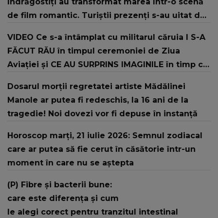
îndrăgostiți au transformat marea într-o scenă
de film romantic. Turiștii prezenți s-au uitat de
două ori
VIDEO Ce s-a întâmplat cu militarul căruia I S-A
FĂCUT RĂU în timpul ceremoniei de Ziua
Aviației şi CE AU SURPRINS IMAGINILE în timp ce
şeful Armatei și-a continuat discursul: "Offf,
Dosarul morții regretatei artiste Mădălinei
săracul băiat! Sper că..."
Manole ar putea fi redeschis, la 16 ani de la
tragedie! Noi dovezi vor fi depuse în instanță
Horoscop marți, 21 iulie 2026: Semnul zodiacal
care ar putea să fie cerut în căsătorie într-un
moment în care nu se aștepta
(P) Fibre și bacterii bune:
care este diferența și cum
le alegi corect pentru tranzitul intestinal