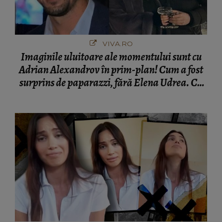
VIVA.RO
Imaginile uluitoare ale momentului sunt cu
Adrian Alexandrov în prim-plan! Cum a fost
surprins de paparazzi, fără Elena Udrea. Cu
cine s-a întâlnit partenerul fostei politiciene în
București! Gestul lui...