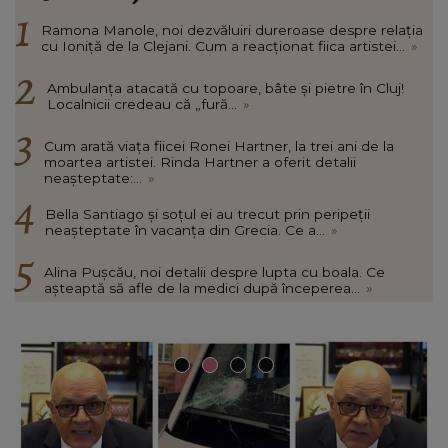
Ramona Manole, noi dezvăluiri dureroase despre relația
cu Ioniță de la Clejani. Cum a reacționat fiica artistei...
»
Ambulanța atacată cu topoare, bâte și pietre în Cluj!
Localnicii credeau că „fură...
»
Cum arată viața fiicei Ronei Hartner, la trei ani de la
moartea artistei. Rinda Hartner a oferit detalii
neașteptate:...
»
Bella Santiago și soțul ei au trecut prin peripeții
neașteptate în vacanța din Grecia. Ce a...
»
Alina Pușcău, noi detalii despre lupta cu boala. Ce
așteaptă să afle de la medici după începerea...
»