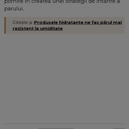
pornire in crearea unei strategii de intarire a
parului.
Citește și:
Produsele hidratante ne fac părul mai
rezistent la umiditate