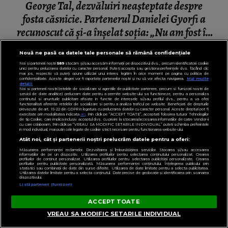
George Tal, dezvăluiri neașteptate despre
fosta căsnicie. Partenerul Danielei Gyorfi a
recunoscut că și-a înșelat soția: „Nu am fost în
momentul respectiv un om corect.”
Nouă ne pasă ca datele tale personale să rămână confidențiale
Noi și partenerii noștri
589
stocăm și/sau accesăm informații pe dispozitivul dvs., precum identificatorii cookie
unici pentru prelucrarea datelor cu caracter personal. Puteți accepta sau gestiona preferințele dvs. făcând clic
mai jos, respectiv vă puteți opune utilizării unui interes legitim în orice moment pe pagina cu politica de
confidențialitate. Aceste alegeri vor fi raportate partenerilor noștri și nu vă vor afecta navigarea.
Mai multe
detalii
Noi si partenerii nostri (retelele de socializare si agentiile de publicitate partenere, precum si furnizorii nostri de
servicii de date analitice) prelucram date pentru a permite website-ului sa functioneze, pentru a personaliza
continutul si anunturile publicitare afisate in functie de interesele si/sau profilul dvs., pentru a va oferi
functionalitati aferente retelelor de socializare si pentru a analiza traficul pe website. Beneficiati de drepturile
prevazute de art. 15-22 din GDPR in legatura cu prelucrarea datelor cu caracter personal. Aceste drepturi pot fi
exercitate prin modalitatea indicata
aici
. Prin click pe “ACCEPT TOATE”, acceptati folosirea tuturor Tehnologiilor
de tip Cookie, care implica inclusiv acceptul dvs. cu privire la stocarea/accesarea informatiilor de catre Vendor-ii
cu care colaboram. Prin click pe “VREAU SA MODIFIC SETARILE INDIVIDUAL” puteti schimba preferintele
in mod individual, mai putin cele legate de cookie strict necesare pentru functionarea website-ului.
Atât noi, cât și partenerii noștri prelucrăm datele pentru a oferi:
Măsurarea performanței reclamelor. Dezvoltarea și îmbunătățirea serviciilor. Stocarea și/sau accesarea
informațiilor de pe un dispozitiv. Utilizarea profilurilor pentru selectarea conținutului personalizat. Crearea
profilurilor de conținut personalizat. Utilizarea profilurilor pentru selectarea publicității personalizate. Crearea
profilurilor pentru publicitate personalizată. Măsurarea performanței conținutului. Înțelegerea publicului prin
statistici sau combinații de date din surse diferite. Utilizarea de date limitate pentru a selecta publicitatea.
Utilizarea datelor limitate pentru a selecta conținutul. Date precise de geolocație și identificarea prin scanarea
dispozitivului.
Listă parteneri (furnizori)
ACCEPT TOATE
VREAU SA MODIFIC SETARILE INDIVIDUAL