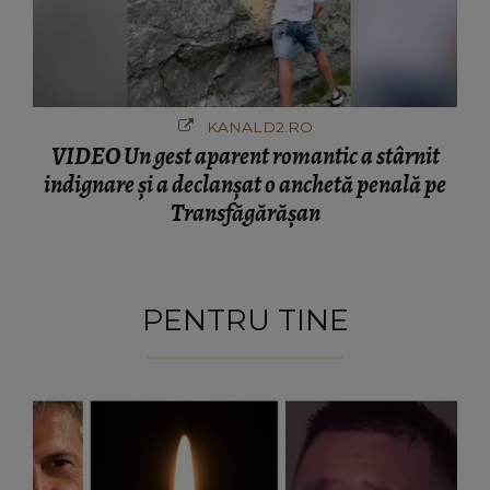
KANALD2.RO
VIDEO Un gest aparent romantic a stârnit
indignare și a declanșat o anchetă penală pe
Transfăgărășan
PENTRU TINE