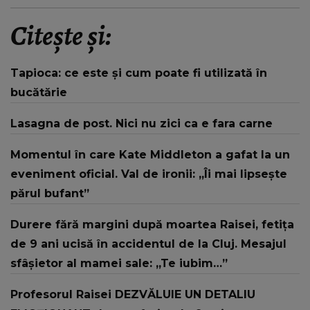
Citește și:
Tapioca: ce este și cum poate fi utilizată în
bucătărie
Lasagna de post. Nici nu zici ca e fara carne
Momentul în care Kate Middleton a gafat la un
eveniment oficial. Val de ironii: „Îi mai lipsește
părul bufant”
Durere fără margini după moartea Raisei, fetița
de 9 ani ucisă în accidentul de la Cluj. Mesajul
sfâșietor al mamei sale: „Te iubim…”
Profesorul Raisei DEZVĂLUIE UN DETALIU