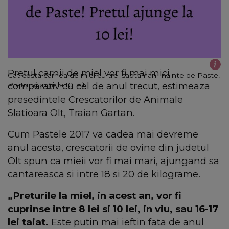
Pretul carnii de miel vor fi mai mici
Cat costa carnea de miel cu trei saptamani inainte de Paste!
comparativ cu cel de anul trecut, estimeaza
Pretul ajunge la 10 lei!
presedintele Crescatorilor de Animale
Slatioara Olt, Traian Gartan.
Cum Pastele 2017 va cadea mai devreme
anul acesta, crescatorii de ovine din judetul
Olt spun ca mieii vor fi mai mari, ajungand sa
cantareasca si intre 18 si 20 de kilograme.
„Preturile la miel, in acest an, vor fi
cuprinse intre 8 lei si 10 lei, in viu, sau 16-17
lei taiat.
Este putin mai ieftin fata de anul