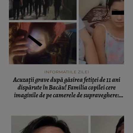
INFORMATIILE ZILEI
Acuzații grave după găsirea fetiței de 11 ani
dispărute în Bacău! Familia copilei cere
imaginile de pe camerele de supraveghere:
„Nu s-a mai dus sora mea...”