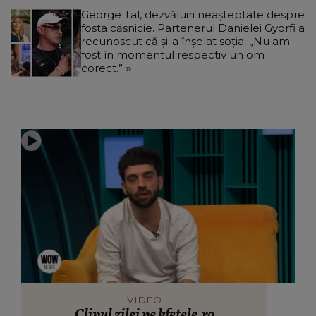
George Tal, dezvăluiri neașteptate despre
fosta căsnicie. Partenerul Danielei Gyorfi a
recunoscut că și-a înșelat soția: „Nu am
fost în momentul respectiv un om
corect.”
VIDEO
Clipul zilei pe kfetele.ro