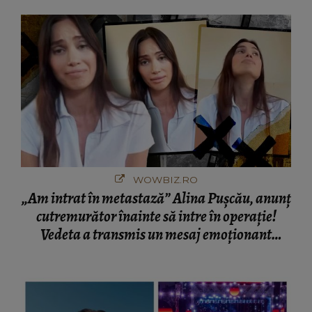
București! Gestul lui...
WOWBIZ.RO
„Am intrat în metastază” Alina Pușcău, anunț
cutremurător înainte să intre în operație!
Vedeta a transmis un mesaj emoționant
fanilor