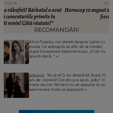
HOROSCOP
ut
Horoscop 10 august 2026: O zodie trăiește intens
fiecare emoție
c
RECOMANDĂRI
Alina Pușcău, noi detalii despre lupta cu
boala. Ce așteaptă să afle de la medici
după începerea tratamentului: „O să-mi
spună dacă...”
unica.ro
Nu și ei! S-au despărțit după 10
ani de căsnicie! Cei doi și-a spus „adio” în
mare secret. Nimeni nu se aștepta la un
asemenea motiv al separării!