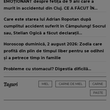
EMOȚIONANT despre fetița de 9 ani care a
murit în accidentul din Cluj. CE A FĂCUT ÎN
MOMENTUL când dascălul trecea printr-o
Care este starea lui Adrian Ropotan după
perioadă dureroasă. Chiar și părinții ei sunt
cumplitul accident suferit în Câmpulung! Socrul
uimiți: "Nu voi uita că..."
sau, Stelian Ogică a făcut declarații
tulburătoare: „L-au resuscitat...”
Horoscop duminică, 2 august 2026: Zodia care
profită din plin de timpul liber pentru se odihni
și a petrece timp în familie
Probleme cu stomacul? Digestia dificilă...
Taguri
MIEL
CARNE DE MIEL
CARNE
PASTE