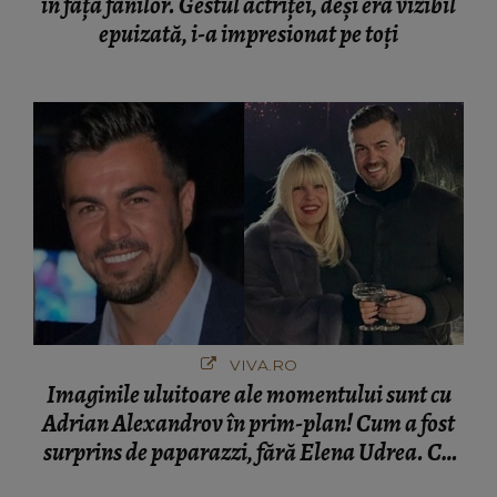
în fața fanilor. Gestul actriței, deși era vizibil
epuizată, i-a impresionat pe toți
VIVA.RO
Imaginile uluitoare ale momentului sunt cu
Adrian Alexandrov în prim-plan! Cum a fost
surprins de paparazzi, fără Elena Udrea. Cu
cine s-a întâlnit partenerul fostei politiciene în