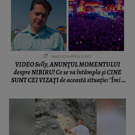
RADIOIMPULS.RO
VIDEO Selly, ANUNȚUL MOMENTULUI
despre NIBIRU! Ce se va întâmpla și CINE
SUNT CEI VIZAȚI de această situație: "Îmi e
ciudă că..."