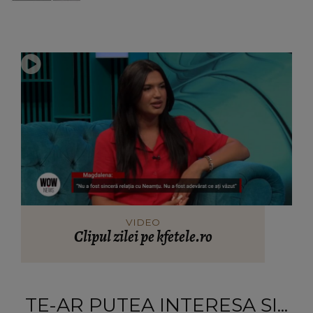
VIDEO
Clipul zilei pe kfetele.ro
TE-AR PUTEA INTERESA ȘI...