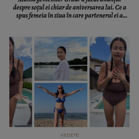
despre soțul ei chiar de aniversarea lui. Ce a
spus femeia în ziua în care partenerul ei a
împlinit 70 de ani: “Mă zdruncină lucrul
acesta!”
VEDETE