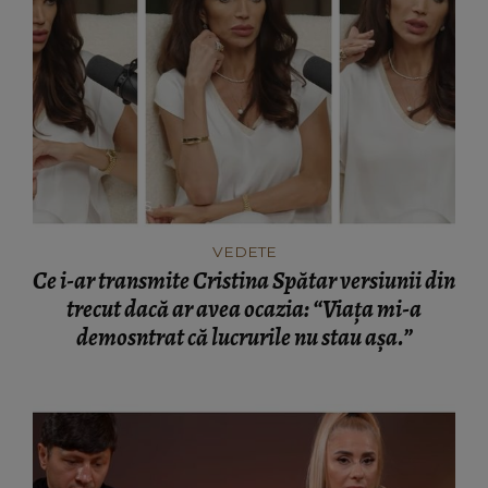
VEDETE
Ce i-ar transmite Cristina Spătar versiunii din
trecut dacă ar avea ocazia: “Viața mi-a
demosntrat că lucrurile nu stau așa.”