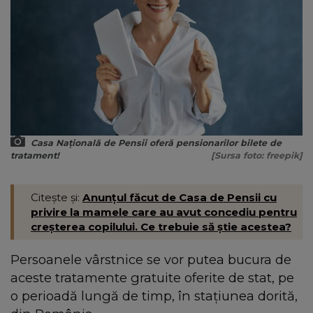
Casa Națională de Pensii oferă pensionarilor bilete de
tratament!
[Sursa foto: freepik]
Citește și:
Anunțul făcut de Casa de Pensii cu
privire la mamele care au avut concediu pentru
creșterea copilului. Ce trebuie să știe acestea?
Persoanele vârstnice se vor putea bucura de
aceste tratamente gratuite oferite de stat, pe
o perioadă lungă de timp, în stațiunea dorită,