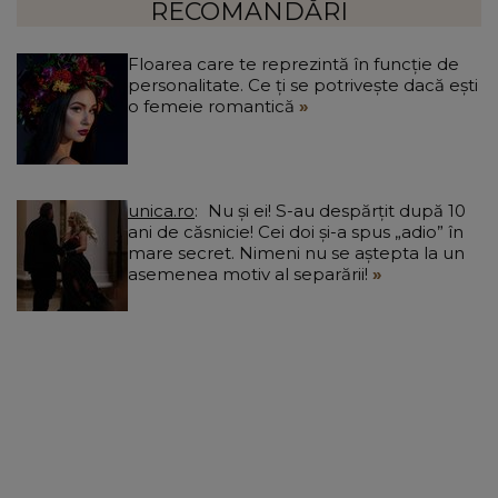
a
RECOMANDĂRI
Floarea care te reprezintă în funcție de
personalitate. Ce ți se potrivește dacă ești
o femeie romantică
unica.ro
Nu și ei! S-au despărțit după 10
ani de căsnicie! Cei doi și-a spus „adio” în
mare secret. Nimeni nu se aștepta la un
asemenea motiv al separării!