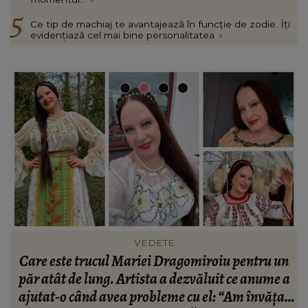
Ce tip de machiaj te avantajează în funcție de zodie. Îți
evidențiază cel mai bine personalitatea
»
FASHION
n
Ce să porți în Italia în vara 2026. Cum să te
a
îmbraci în funcție de orașul pe care îl vizitezi
t