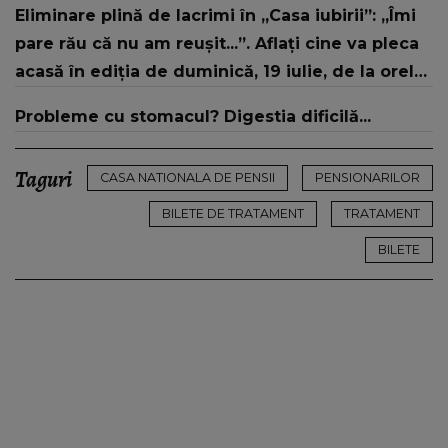
Eliminare plină de lacrimi în „Casa iubirii”: „Îmi
„Tinerețe rebelă”
pare rău că nu am reușit...”. Aflați cine va pleca
acasă în ediția de duminică, 19 iulie, de la orele
16:00 și 19:00, doar la Kanal D
Probleme cu stomacul? Digestia dificilă...
Taguri
CASA NATIONALA DE PENSII
PENSIONARILOR
BILETE DE TRATAMENT
TRATAMENT
BILETE