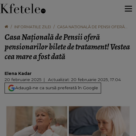
INFORMATIILE ZILEI
CASA NAȚIONALĂ DE PENSII OFERĂ
PENSIONARILOR BILETE DE
Casa Națională de Pensii oferă
TRATAMENT! VESTEA CEA MARE A
FOST DATĂ
pensionarilor bilete de tratament! Vestea
cea mare a fost dată
Elena Kadar
20 februarie 2025
Actualizat: 20 februarie 2025, 17:04
Adaugă-ne ca sursă preferată în Google