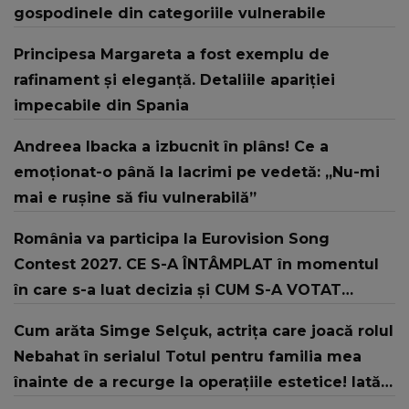
gospodinele din categoriile vulnerabile
Principesa Margareta a fost exemplu de
rafinament și eleganță. Detaliile apariției
impecabile din Spania
Andreea Ibacka a izbucnit în plâns! Ce a
emoționat-o până la lacrimi pe vedetă: „Nu-mi
mai e rușine să fiu vulnerabilă”
România va participa la Eurovision Song
Contest 2027. CE S-A ÎNTÂMPLAT în momentul
în care s-a luat decizia și CUM S-A VOTAT
revenirea în concurs: "Reprezintă un proiect
Cum arăta Simge Selçuk, actrița care joacă rolul
strategic de..."
Nebahat în serialul Totul pentru familia mea
înainte de a recurge la operațiile estetice! Iată
ce aspect fizic uluitor avea aceasta la 19 ani: