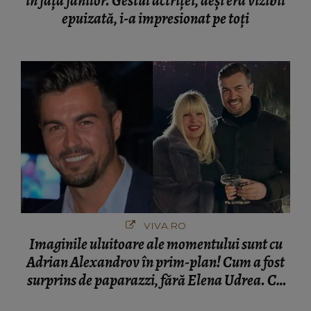
în fața fanilor. Gestul actriței, deși era vizibil
epuizată, i-a impresionat pe toți
VIVA.RO
Imaginile uluitoare ale momentului sunt cu
Adrian Alexandrov în prim-plan! Cum a fost
surprins de paparazzi, fără Elena Udrea. Cu
cine s-a întâlnit partenerul fostei politiciene în