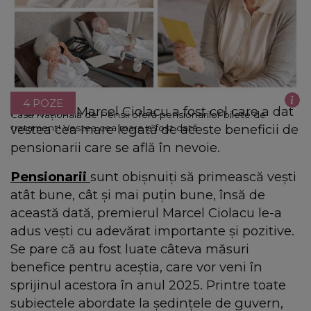
4 POZE
Premierul Marcel Ciolacu a fost cel care a dat
Casa Națională de Pensii oferă pensionarilor bilete de
vestea cea mare legată de aceste beneficii de
tratament! Vestea cea mare a fost dată
pensionarii care se află în nevoie.
Pensionarii
sunt obișnuiți să primească vești
atât bune, cât și mai puțin bune, însă de
această dată, premierul Marcel Ciolacu le-a
adus vești cu adevărat importante și pozitive.
Se pare că au fost luate câteva măsuri
benefice pentru aceștia, care vor veni în
sprijinul acestora în anul 2025. Printre toate
subiectele abordate la ședințele de guvern,