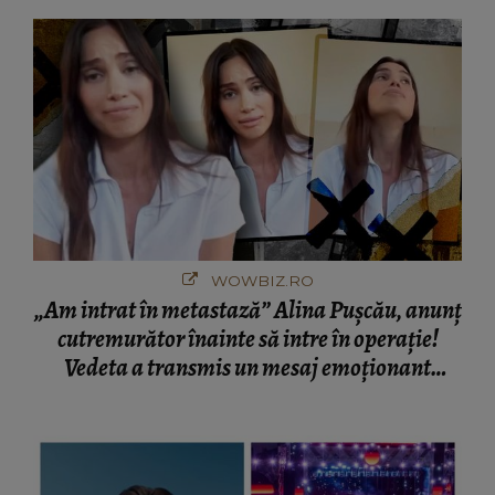
București! Gestul lui...
WOWBIZ.RO
„Am intrat în metastază” Alina Pușcău, anunț
cutremurător înainte să intre în operație!
Vedeta a transmis un mesaj emoționant
fanilor