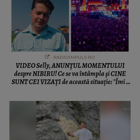
RADIOIMPULS.RO
VIDEO Selly, ANUNȚUL MOMENTULUI
despre NIBIRU! Ce se va întâmpla și CINE
SUNT CEI VIZAȚI de această situație: "Îmi e
ciudă că..."