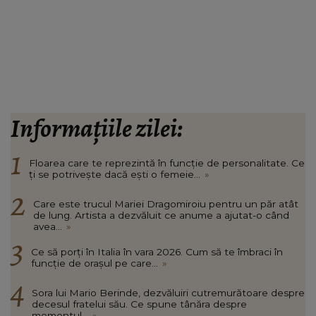
Informațiile zilei:
Floarea care te reprezintă în funcție de personalitate. Ce
ți se potrivește dacă ești o femeie...
»
Care este trucul Mariei Dragomiroiu pentru un păr atât
de lung. Artista a dezvăluit ce anume a ajutat-o când
avea...
»
Ce să porți în Italia în vara 2026. Cum să te îmbraci în
funcție de orașul pe care...
»
Sora lui Mario Berinde, dezvăluiri cutremurătoare despre
decesul fratelui său. Ce spune tânăra despre
momentul...
»