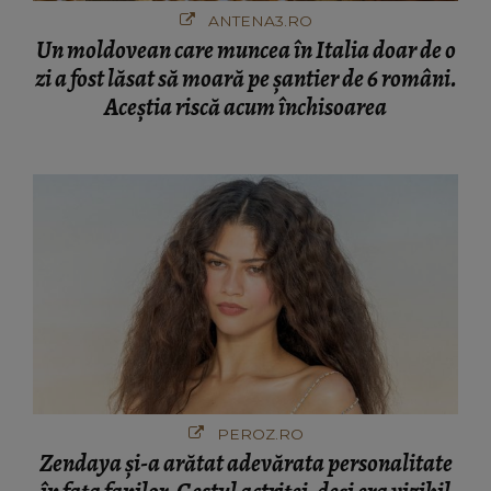
ANTENA3.RO
Un moldovean care muncea în Italia doar de o
zi a fost lăsat să moară pe şantier de 6 români.
Aceștia riscă acum închisoarea
PEROZ.RO
Zendaya și-a arătat adevărata personalitate