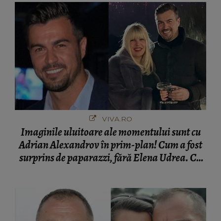
VIVA.RO
Imaginile uluitoare ale momentului sunt cu
Adrian Alexandrov în prim-plan! Cum a fost
surprins de paparazzi, fără Elena Udrea. Cu
cine s-a întâlnit partenerul fostei politiciene în
București! Gestul lui...