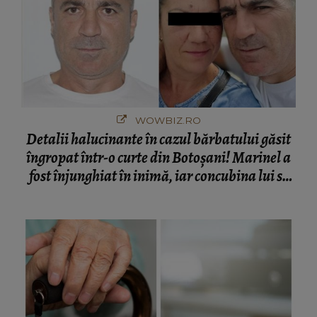
WOWBIZ.RO
Detalii halucinante în cazul bărbatului găsit
îngropat într-o curte din Botoșani! Marinel a
fost înjunghiat în inimă, iar concubina lui se
numără printre suspecți