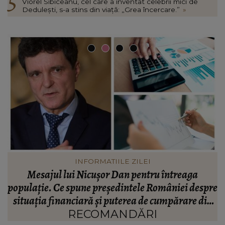
Viorel Sibiceanu, cel care a inventat celebrii mici de
Dedulești, s-a stins din viață: „Grea încercare.”
»
VEDETE
Valentin Sanfira, acuzații despre infidelitate? Ce
re
mărturisiri a făcut artistul de muzică populară:
m
n
“Doi ochi ce m-au înșelat.”
”
RECOMANDĂRI