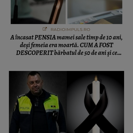
RADIOIMPULS.RO
A încasat PENSIA mamei sale timp de 10 ani,
deși femeia era moartă. CUM A FOST
DESCOPERIT bărbatul de 50 de ani și ce
afacere a deschis cu banii obținuți? SUMA E
COLOSALĂ