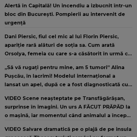
Alertă în Capitală! Un incendiu a izbucnit într-un
bloc din București. Pompierii au intervenit de
urgență
Dani Piersic, fiul cel mic al lui Florin Piersic,
apariție rară alături de soția sa. Cum arată
Orsolya, femeia cu care s-a căsătorit în urmă cu
doi ani
„Să vă rugați pentru mine, am 5 tumori” Alina
Pușcău, în lacrimi! Modelul internațional a
lansat un apel, după ce a fost diagnosticată cu
o boală gravă
VIDEO Scene neașteptate pe Transfăgărășan,
surprinse în imagini. Un urs A FĂCUT PRĂPĂD la
o mașină, iar momentul când animalul a început
să o distrugă i-a lăsat pe MARTORI FĂRĂ
VIDEO Salvare dramatică pe o plajă de pe insula
REACȚIE. Ce a urmat și ce s-a întâmplat cu