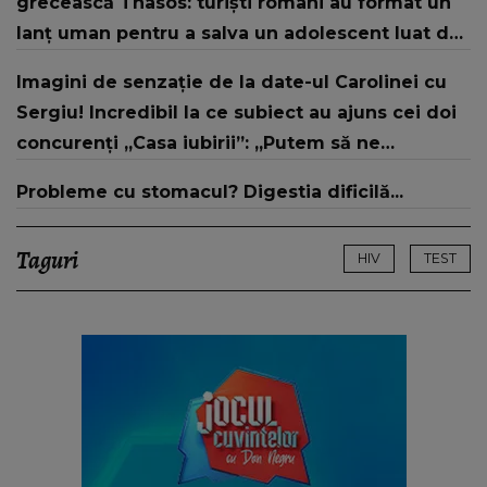
grecească Thasos: turiști români au format un
proprietarii autoturismului
lanț uman pentru a salva un adolescent luat de
valuri
Imagini de senzație de la date-ul Carolinei cu
Sergiu! Incredibil la ce subiect au ajuns cei doi
concurenți „Casa iubirii”: „Putem să ne
despărțim”
Probleme cu stomacul? Digestia dificilă...
Taguri
HIV
TEST