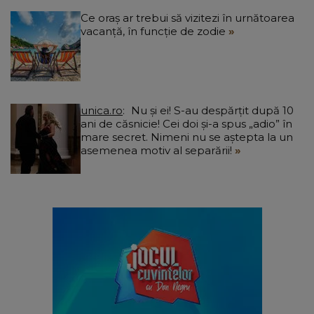
Ce oraș ar trebui să vizitezi în urnătoarea
vacanță, în funcție de zodie
unica.ro
Nu și ei! S-au despărțit după 10
ani de căsnicie! Cei doi și-a spus „adio” în
mare secret. Nimeni nu se aștepta la un
asemenea motiv al separării!