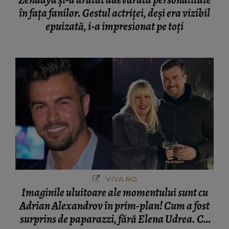
Zendaya și-a arătat adevărata personalitate
în fața fanilor. Gestul actriței, deși era vizibil
epuizată, i-a impresionat pe toți
VIVA.RO
Imaginile uluitoare ale momentului sunt cu
Adrian Alexandrov în prim-plan! Cum a fost
surprins de paparazzi, fără Elena Udrea. Cu