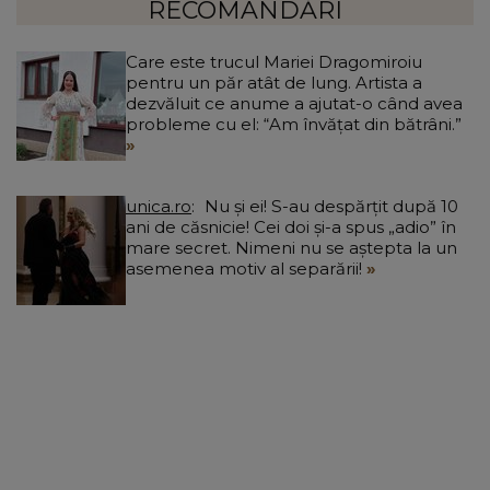
în
RECOMANDĂRI
Care este trucul Mariei Dragomiroiu
pentru un păr atât de lung. Artista a
dezvăluit ce anume a ajutat-o când avea
probleme cu el: “Am învățat din bătrâni.”
unica.ro
Nu și ei! S-au despărțit după 10
ani de căsnicie! Cei doi și-a spus „adio” în
mare secret. Nimeni nu se aștepta la un
asemenea motiv al separării!