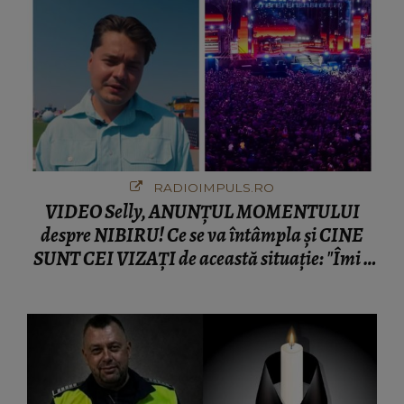
RADIOIMPULS.RO
VIDEO Selly, ANUNȚUL MOMENTULUI
despre NIBIRU! Ce se va întâmpla și CINE
SUNT CEI VIZAȚI de această situație: "Îmi e
ciudă că..."