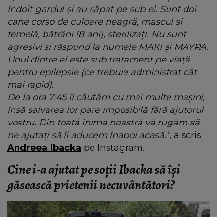
îndoit gardul și au săpat pe sub el. Sunt doi
cane corso de culoare neagră, mascul și
femelă, bătrâni (8 ani), sterilizați. Nu sunt
agresivi și răspund la numele MAKI și MAYRA.
Unul dintre ei este sub tratament pe viață
pentru epilepsie (ce trebuie administrat cât
mai rapid).
De la ora 7:45 îi căutăm cu mai multe mașini,
însă salvarea lor pare imposibilă fără ajutorul
vostru. Din toată inima noastră vă rugăm să
ne ajutați să îi aducem înapoi acasă.”
, a scris
Andreea Ibacka
pe Instagram.
Cine i-a ajutat pe soții Ibacka să își
găsească prietenii necuvântători?