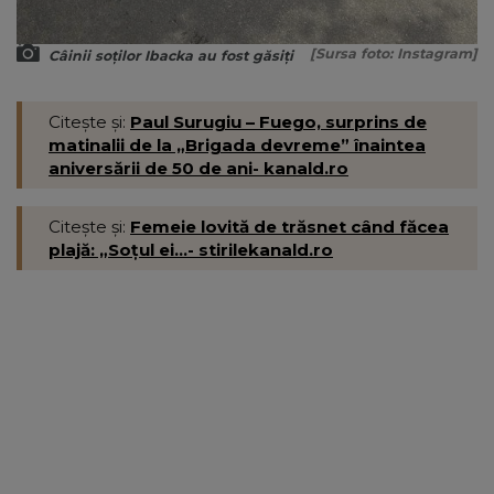
[Sursa foto: Instagram]
Câinii soților Ibacka au fost găsiți
Citește și:
Paul Surugiu – Fuego, surprins de
matinalii de la „Brigada devreme” înaintea
aniversării de 50 de ani- kanald.ro
Citește și:
Femeie lovită de trăsnet când făcea
plajă: „Soțul ei...- stirilekanald.ro