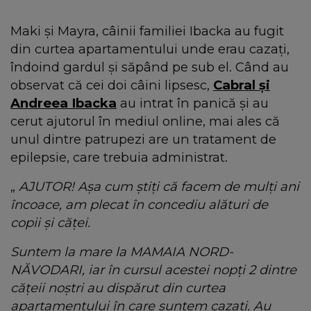
Maki și Mayra, câinii familiei Ibacka au fugit
din curtea apartamentului unde erau cazați,
îndoind gardul și săpând pe sub el. Când au
observat că cei doi câini lipsesc,
Cabral și
Andreea Ibacka
au intrat în panică și au
cerut ajutorul în mediul online, mai ales că
unul dintre patrupezi are un tratament de
epilepsie, care trebuia administrat.
„
AJUTOR!
Așa cum știți că facem de mulți ani
încoace, am plecat în concediu alături de
copii și căței.
Suntem la mare la MAMAIA NORD-
NĂVODARI, iar în cursul acestei nopți 2 dintre
cățeii noștri au dispărut din curtea
apartamentului în care suntem cazați. Au