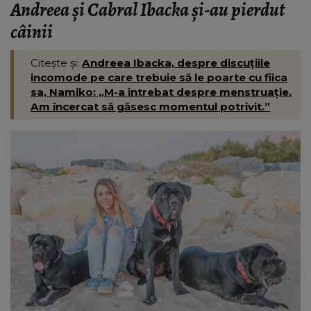
Andreea și Cabral Ibacka și-au pierdut
câinii
Citește și:
Andreea Ibacka, despre discuțiile
incomode pe care trebuie să le poarte cu fiica
sa, Namiko: „M-a întrebat despre menstruație.
Am încercat să găsesc momentul potrivit.”