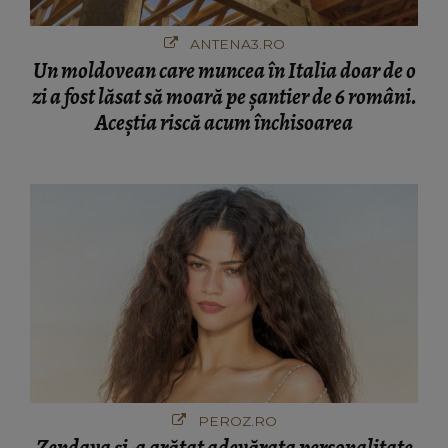
ANTENA3.RO
Un moldovean care muncea în Italia doar de o
zi a fost lăsat să moară pe şantier de 6 români.
Aceștia riscă acum închisoarea
PEROZ.RO