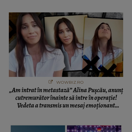
cine s-a întâlnit partenerul fostei politiciene în
București! Gestul lui...
WOWBIZ.RO
„Am intrat în metastază” Alina Pușcău, anunț
cutremurător înainte să intre în operație!
Vedeta a transmis un mesaj emoționant
fanilor