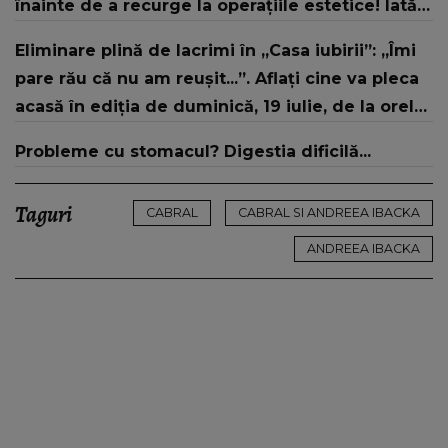
înainte de a recurge la operațiile estetice! Iată
ce aspect fizic uluitor avea aceasta la 19 ani:
Eliminare plină de lacrimi în „Casa iubirii”: „Îmi
„Tinerețe rebelă”
pare rău că nu am reușit...”. Aflați cine va pleca
acasă în ediția de duminică, 19 iulie, de la orele
16:00 și 19:00, doar la Kanal D
Probleme cu stomacul? Digestia dificilă...
Taguri
CABRAL
CABRAL SI ANDREEA IBACKA
ANDREEA IBACKA