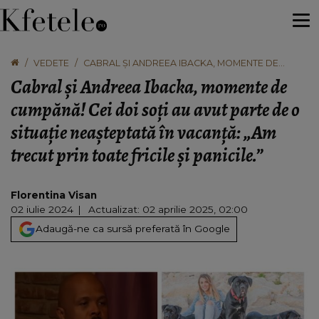
VEDETE
CABRAL ȘI ANDREEA IBACKA, MOMENTE DE
CUMPĂNĂ! CEI DOI SOȚI AU AVUT PARTE DE O
Cabral și Andreea Ibacka, momente de
SITUAȚIE NEAȘTEPTATĂ ÎN VACANȚĂ: „AM TRECUT
PRIN TOATE FRICILE ȘI PANICILE.”
cumpănă! Cei doi soți au avut parte de o
situație neașteptată în vacanță: „Am
trecut prin toate fricile și panicile.”
Florentina Visan
02 iulie 2024
Actualizat: 02 aprilie 2025, 02:00
Adaugă-ne ca sursă preferată în Google