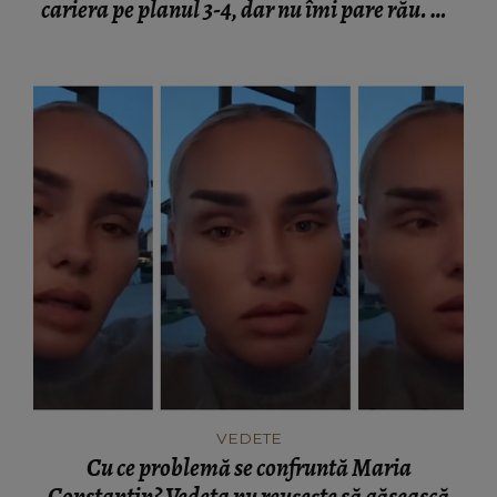
cariera pe planul 3-4, dar nu îmi pare rău. Mi
s-au schimbat prioritățile.”
VEDETE
Cu ce problemă se confruntă Maria
Constantin? Vedeta nu reușește să găsească