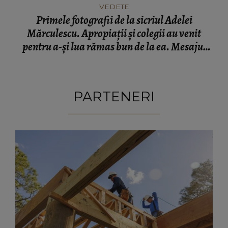
VEDETE
Primele fotografii de la sicriul Adelei
Mărculescu. Apropiații și colegii au venit
pentru a-și lua rămas bun de la ea. Mesajul
transmis de Iuliana Marciuc: „Așa o putem
vedea din nou.”
PARTENERI