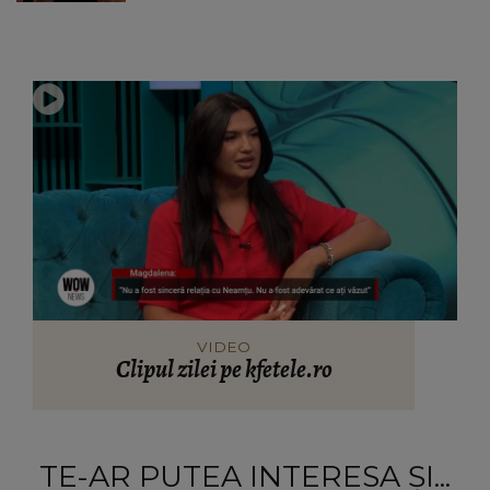
VIDEO
Clipul zilei pe kfetele.ro
TE-AR PUTEA INTERESA ȘI...