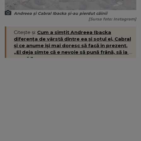
Andreea și Cabral Ibacka și-au pierdut câinii
[Sursa foto: Instagram]
Citește și:
Cum a simțit Andreea Ibacka
diferența de vârstă dintre ea și soțul ei, Cabral
și ce anume își mai doresc să facă în prezent.
„El deja simte că e nevoie să pună frână, să ia o
pauză.”