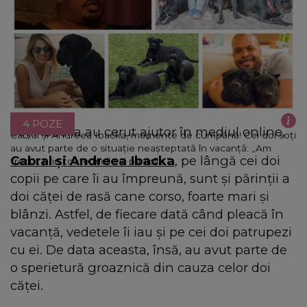
4 POZE
Soții Ibacka au cerut ajutor în mediul online.
Cabral și Andreea Ibacka, momente de cumpănă! Cei doi soți
au avut parte de o situație neașteptată în vacanță: „Am
Cabral și Andreea Ibacka
, pe lângă cei doi
trecut prin toate fricile și panicile.”
copii pe care îi au împreună, sunt și părinții a
doi căței de rasă cane corso, foarte mari și
blânzi. Astfel, de fiecare dată când pleacă în
vacanță, vedetele îi iau și pe cei doi patrupezi
cu ei. De data aceasta, însă, au avut parte de
o sperietură groaznică din cauza celor doi
căței.