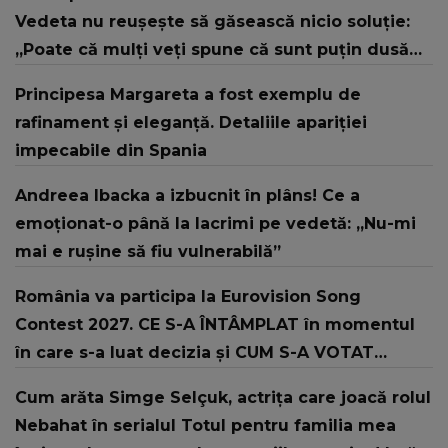
Vedeta nu reușește să găsească nicio soluție:
„Poate că mulți veți spune că sunt puțin dusă
cu capul. Cred că este o dereglare!”
Principesa Margareta a fost exemplu de
rafinament și eleganță. Detaliile apariției
impecabile din Spania
Andreea Ibacka a izbucnit în plâns! Ce a
emoționat-o până la lacrimi pe vedetă: „Nu-mi
mai e rușine să fiu vulnerabilă”
România va participa la Eurovision Song
Contest 2027. CE S-A ÎNTÂMPLAT în momentul
în care s-a luat decizia și CUM S-A VOTAT
revenirea în concurs: "Reprezintă un proiect
Cum arăta Simge Selçuk, actrița care joacă rolul
strategic de..."
Nebahat în serialul Totul pentru familia mea