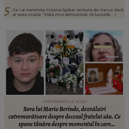
Ce i-ar transmite Cristina Spătar versiunii din trecut dacă
ar avea ocazia: “Viața mi-a demosntrat că lucrurile...
»
HOROSCOP
Ce tip de machiaj te avantajează în funcție de
e
zodie. Îți evidențiază cel mai bine personalitatea