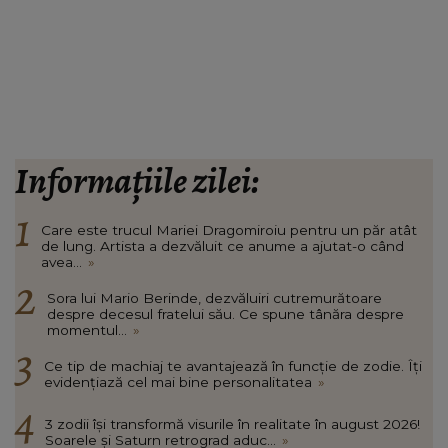
Informațiile zilei:
Care este trucul Mariei Dragomiroiu pentru un păr atât
de lung. Artista a dezvăluit ce anume a ajutat-o când
avea...
»
Sora lui Mario Berinde, dezvăluiri cutremurătoare
despre decesul fratelui său. Ce spune tânăra despre
momentul...
»
Ce tip de machiaj te avantajează în funcție de zodie. Îți
evidențiază cel mai bine personalitatea
»
3 zodii își transformă visurile în realitate în august 2026!
Soarele și Saturn retrograd aduc...
»