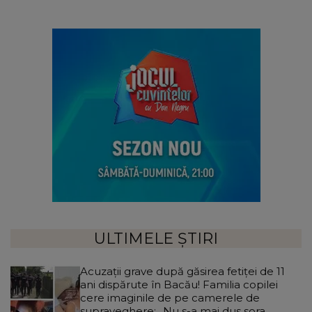
ULTIMELE ȘTIRI
Acuzații grave după găsirea fetiței de 11
ani dispărute în Bacău! Familia copilei
cere imaginile de pe camerele de
supraveghere: „Nu s-a mai dus sora