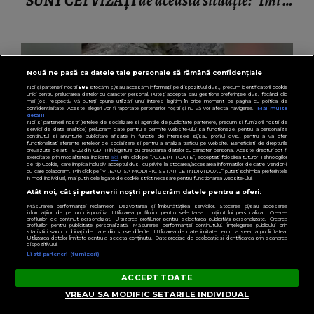
SUNT CEI VIZAȚI de această situație: "Îmi e
ciudă că..."
Nouă ne pasă ca datele tale personale să rămână confidențiale
Noi și partenerii noștri
589
stocăm și/sau accesăm informații pe dispozitivul dvs., precum identificatorii cookie
unici pentru prelucrarea datelor cu caracter personal. Puteți accepta sau gestiona preferințele dvs. făcând clic
mai jos, respectiv vă puteți opune utilizării unui interes legitim în orice moment pe pagina cu politica de
confidențialitate. Aceste alegeri vor fi raportate partenerilor noștri și nu vă vor afecta navigarea.
Mai multe
detalii
Noi si partenerii nostri (retelele de socializare si agentiile de publicitate partenere, precum si furnizorii nostri de
servicii de date analitice) prelucram date pentru a permite website-ului sa functioneze, pentru a personaliza
continutul si anunturile publicitare afisate in functie de interesele si/sau profilul dvs., pentru a va oferi
functionalitati aferente retelelor de socializare si pentru a analiza traficul pe website. Beneficiati de drepturile
prevazute de art. 15-22 din GDPR in legatura cu prelucrarea datelor cu caracter personal. Aceste drepturi pot fi
exercitate prin modalitatea indicata
aici
. Prin click pe “ACCEPT TOATE”, acceptati folosirea tuturor Tehnologiilor
de tip Cookie, care implica inclusiv acceptul dvs. cu privire la stocarea/accesarea informatiilor de catre Vendor-ii
cu care colaboram. Prin click pe “VREAU SA MODIFIC SETARILE INDIVIDUAL” puteti schimba preferintele
in mod individual, mai putin cele legate de cookie strict necesare pentru functionarea website-ului.
Atât noi, cât și partenerii noștri prelucrăm datele pentru a oferi:
Măsurarea performanței reclamelor. Dezvoltarea și îmbunătățirea serviciilor. Stocarea și/sau accesarea
KANALD2.RO
informațiilor de pe un dispozitiv. Utilizarea profilurilor pentru selectarea conținutului personalizat. Crearea
profilurilor de conținut personalizat. Utilizarea profilurilor pentru selectarea publicității personalizate. Crearea
VIDEO Un gest aparent romantic a stârnit
profilurilor pentru publicitate personalizată. Măsurarea performanței conținutului. Înțelegerea publicului prin
statistici sau combinații de date din surse diferite. Utilizarea de date limitate pentru a selecta publicitatea.
Utilizarea datelor limitate pentru a selecta conținutul. Date precise de geolocație și identificarea prin scanarea
indignare și a declanșat o anchetă penală pe
dispozitivului.
Listă parteneri (furnizori)
Transfăgărășan
ACCEPT TOATE
VREAU SA MODIFIC SETARILE INDIVIDUAL