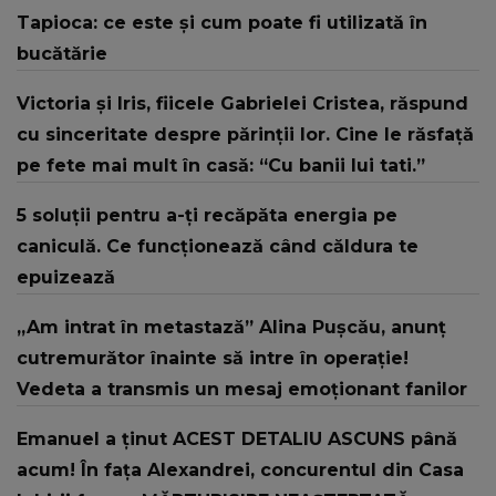
Tapioca: ce este și cum poate fi utilizată în
bucătărie
Victoria și Iris, fiicele Gabrielei Cristea, răspund
cu sinceritate despre părinții lor. Cine le răsfață
pe fete mai mult în casă: “Cu banii lui tati.”
5 soluții pentru a-ți recăpăta energia pe
caniculă. Ce funcționează când căldura te
epuizează
„Am intrat în metastază” Alina Pușcău, anunț
cutremurător înainte să intre în operație!
Vedeta a transmis un mesaj emoționant fanilor
Emanuel a ținut ACEST DETALIU ASCUNS până
acum! În fața Alexandrei, concurentul din Casa