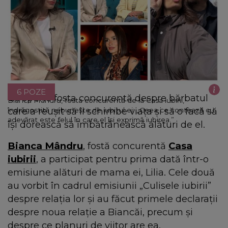
6 POZE
Ce spune fosta concurentă despre bărbatul
Bianca Mândru, fosta concurentă de la Casa iubirii,
care a reușit să îi schimbe viața și să o facă să
îndrăgostită nebunește de iubitul ei: „Ceea ce contează cu
adevărat este felul în care el își exprimă iubirea.”
își dorească să îmbătrânească alături de el.
Bianca Mândru
, fostă concurentă
Casa
iubirii
, a participat pentru prima dată într-o
emisiune alături de mama ei, Lilia. Cele două
au vorbit în cadrul emisiunii „Culisele iubirii”
despre relația lor și au făcut primele declarații
despre noua relație a Biancăi, precum și
despre ce planuri de viitor are ea.