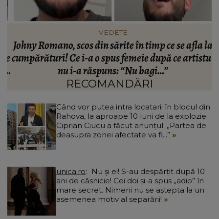
VEDETE
Johny Romano, scos din sărite în timp ce se afla la
le
cumpărături! Ce i-a o spus femeie după ce artistul
us
nu i-a răspuns: “Nu bagi…”
RECOMANDĂRI
Când vor putea intra locatarii în blocul din
Rahova, la aproape 10 luni de la explozie.
Ciprian Ciucu a făcut anunțul: „Partea de
deasupra zonei afectate va fi...”
unica.ro
Nu și ei! S-au despărțit după 10
ani de căsnicie! Cei doi și-a spus „adio” în
mare secret. Nimeni nu se aștepta la un
asemenea motiv al separării!