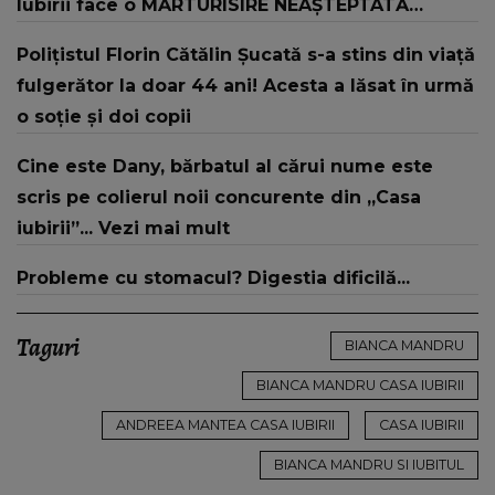
Iubirii face o MĂRTURISIRE NEAȘTEPTATĂ
despre mama sa: "I-am spus și ei în față, eu nu
Polițistul Florin Cătălin Șucată s-a stins din viață
te iubesc pentru că..."
fulgerător la doar 44 ani! Acesta a lăsat în urmă
o soție și doi copii
Cine este Dany, bărbatul al cărui nume este
scris pe colierul noii concurente din „Casa
iubirii”... Vezi mai mult
Probleme cu stomacul? Digestia dificilă...
Taguri
BIANCA MANDRU
BIANCA MANDRU CASA IUBIRII
ANDREEA MANTEA CASA IUBIRII
CASA IUBIRII
BIANCA MANDRU SI IUBITUL