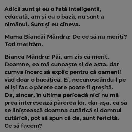
Adică sunt și eu o fată inteligentă,
educată, am și eu o bază, nu sunt a
nimănui. Sunt și eu cineva.
Mama Biancăi Mândru: De ce să nu meriți?
Toți merităm.
Bianca Mândru: Păi, am zis că merit.
Doamne, ea mă cunoaște și de asta, dar
cumva încerc să explic pentru că oamenii
văd doar o bucățică. Ei, necunoscându-l pe
el își fac o părere care poate fi greșită.
Da, sincer, în ultima perioadă nici nu mă
prea interesează părerea lor, dar așa, ca să
se liniștească doamna cutărică și domnul
cutărică, pot să spun că da, sunt fericită.
Ce să facem?