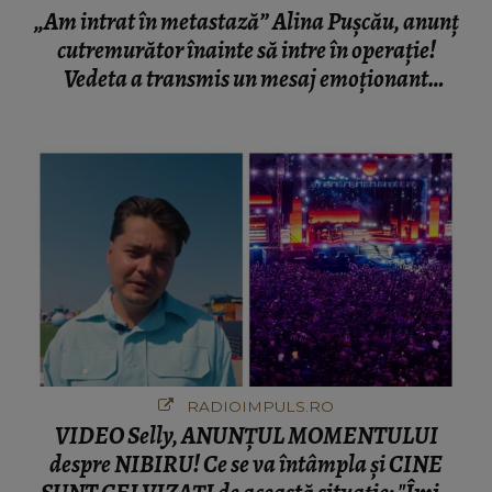
„Am intrat în metastază” Alina Pușcău, anunț
cutremurător înainte să intre în operație!
Vedeta a transmis un mesaj emoționant
fanilor
RADIOIMPULS.RO
VIDEO Selly, ANUNȚUL MOMENTULUI
despre NIBIRU! Ce se va întâmpla și CINE