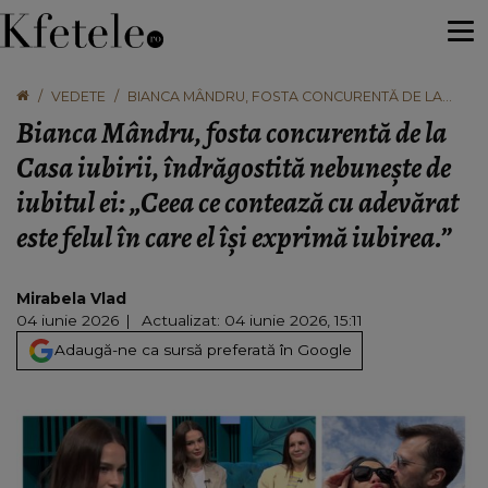
VEDETE
BIANCA MÂNDRU, FOSTA CONCURENTĂ DE LA
CASA IUBIRII, ÎNDRĂGOSTITĂ NEBUNEȘTE DE
Bianca Mândru, fosta concurentă de la
IUBITUL EI: „CEEA CE CONTEAZĂ CU ADEVĂRAT
ESTE FELUL ÎN CARE EL ÎȘI EXPRIMĂ IUBIREA.”
Casa iubirii, îndrăgostită nebunește de
iubitul ei: „Ceea ce contează cu adevărat
este felul în care el își exprimă iubirea.”
Mirabela Vlad
04 iunie 2026
Actualizat: 04 iunie 2026, 15:11
Adaugă-ne ca sursă preferată în Google