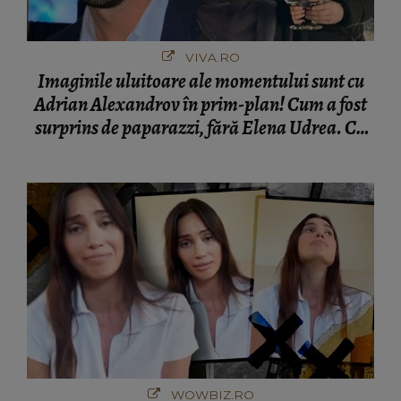
VIVA.RO
Imaginile uluitoare ale momentului sunt cu
Adrian Alexandrov în prim-plan! Cum a fost
surprins de paparazzi, fără Elena Udrea. Cu
cine s-a întâlnit partenerul fostei politiciene în
București! Gestul lui...
WOWBIZ.RO