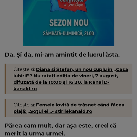
Da. Și da, mi-am amintit de lucrul ăsta.
Citește și:
Diana și Ștefan, un nou cuplu în „Casa
iubirii”? Nu ratați ediția de vineri, 7 august,
difuzată de la 10:00 și 16:30, la Kanal D-
kanald.ro
Citește și:
Femeie lovită de trăsnet când făcea
plajă: „Soțul ei...- stirilekanald.ro
Părea cam mult, dar așa este, cred că
merit la urma urmei.