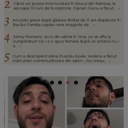
Când vor putea intra locatarii în blocul din Rahova, la
aproape 10 luni de la explozie. Ciprian Ciucu a făcut...
»
Acuzații grave după găsirea fetiței de 11 ani dispărute în
Bacău! Familia copilei cere imaginile de...
»
Johny Romano, scos din sărite în timp ce se afla la
cumpărături! Ce i-a o spus femeie după ce artistul nu i-
a...
»
Cum a descoperit Alina Pușcău boala. Vedeta a făcut
mărturisiri cutremurătoare din salon: „Nu vreau...
»