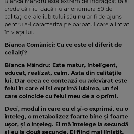
Bianca Mândru este extrem de îndrăgostită și
crede că nici dacă nu ar enumera 50 de
calități de-ale iubitului său nu ar fi de ajuns
pentru a-l caracteriza pe bărbatul care a intrat
în viața lui.
Bianca Comănici: Cu ce este el diferit de
ceilalți?
Bianca Mândru: Este matur, inteligent,
educat, realizat, calm. Asta din calitățile
lui. Dar ceea ce contează cu adevărat este
felul în care el își exprimă iubirea, un fel
care coincide cu felul meu de a o primi.
Deci, modul în care eu el și-o exprimă, eu o
înțeleg, o metabolizez foarte bine și foarte
ușor, și o înțeleg. El mă înțelege la secundă
și eu la două secunde. El fiind mai liniștit,