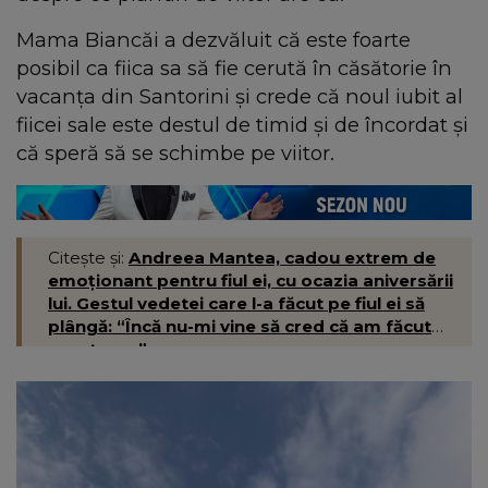
Mama Biancăi a dezvăluit că este foarte
posibil ca fiica sa să fie cerută în căsătorie în
vacanța din Santorini și crede că noul iubit al
fiicei sale este destul de timid și de încordat și
că speră să se schimbe pe viitor.
Citește și:
Andreea Mantea, cadou extrem de
emoționant pentru fiul ei, cu ocazia aniversării
lui. Gestul vedetei care l-a făcut pe fiul ei să
plângă: “Încă nu-mi vine să cred că am făcut
acest pas.”