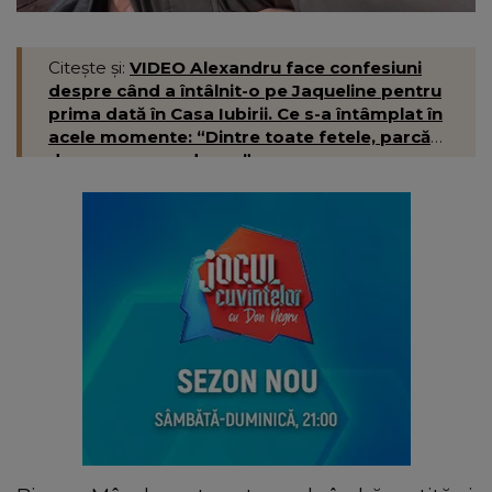
Citește și:
VIDEO Alexandru face confesiuni
despre când a întâlnit-o pe Jaqueline pentru
prima dată în Casa Iubirii. Ce s-a întâmplat în
acele momente: “Dintre toate fetele, parcă
doar pe ea o vedeam.”