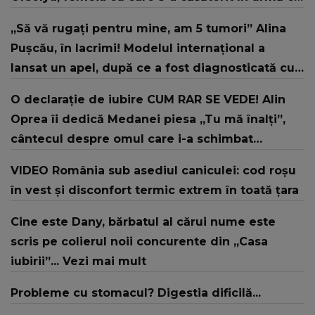
doi ani
„Să vă rugați pentru mine, am 5 tumori” Alina
Pușcău, în lacrimi! Modelul internațional a
lansat un apel, după ce a fost diagnosticată cu
o boală gravă
O declarație de iubire CUM RAR SE VEDE! Alin
Oprea îi dedică Medanei piesa „Tu mă înalți”,
cântecul despre omul care i-a schimbat
DESTINUL și i-a redat LUMINA DIN SUFLET: "M-ai
VIDEO România sub asediul caniculei: cod roșu
iubit cu bunătate și răbdare, până când omul
în vest și disconfort termic extrem în toată țara
din mine și-a regăsit pacea"
Cine este Dany, bărbatul al cărui nume este
scris pe colierul noii concurente din „Casa
iubirii”... Vezi mai mult
Probleme cu stomacul? Digestia dificilă...