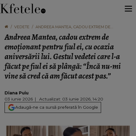
VEDETE
ANDREEA MANTEA, CADOU EXTREM DE
EMOȚIONANT PENTRU FIUL EI, CU OCAZIA
Andreea Mantea, cadou extrem de
ANIVERSĂRII LUI. GESTUL VEDETEI CARE L-A
FĂCUT PE FIUL EI SĂ PLÂNGĂ: “ÎNCĂ NU-MI VINE SĂ
emoționant pentru fiul ei, cu ocazia
CRED CĂ AM FĂCUT ACEST PAS.”
aniversării lui. Gestul vedetei care l-a
făcut pe fiul ei să plângă: “Încă nu-mi
vine să cred că am făcut acest pas.”
Diana Puiu
03 iunie 2026
Actualizat: 03 iunie 2026, 14:20
Adaugă-ne ca sursă preferată în Google