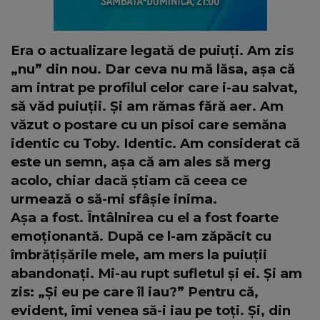
Era o actualizare legată de puiuți. Am zis
„nu” din nou. Dar ceva nu mă lăsa, așa că
am intrat pe profilul celor care i-au salvat,
să văd puiuții. Și am rămas fără aer. Am
văzut o postare cu un pisoi care semăna
identic cu Toby. Identic. Am considerat că
este un semn, așa că am ales să merg
acolo, chiar dacă știam că ceea ce
urmează o să-mi sfâșie inima.
Așa a fost. Întâlnirea cu el a fost foarte
emoționantă. După ce l-am zăpăcit cu
îmbrățișările mele, am mers la puiuții
abandonați. Mi-au rupt sufletul și ei. Și am
zis: „Și eu pe care îl iau?” Pentru că,
evident, îmi venea să-i iau pe toți. Și, din