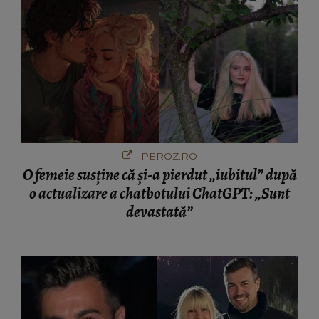
PEROZ.RO
O femeie susține că și-a pierdut „iubitul” după
o actualizare a chatbotului ChatGPT: „Sunt
devastată”