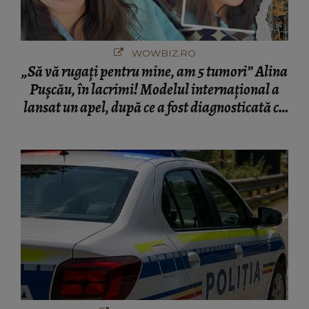
WOWBIZ.RO
„Să vă rugați pentru mine, am 5 tumori” Alina
Pușcău, în lacrimi! Modelul internațional a
lansat un apel, după ce a fost diagnosticată cu
o boală gravă