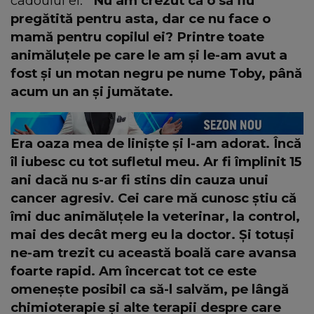
cadoului ei.
“Nu am crezut că o să fiu
pregătită pentru asta, dar ce nu face o
mamă pentru copilul ei? Printre toate
animăluțele pe care le am și le-am avut a
fost și un motan negru pe nume Toby, până
acum un an și jumătate.
Era oaza mea de liniște și l-am adorat. Încă
îl iubesc cu tot sufletul meu. Ar fi împlinit 15
ani dacă nu s-ar fi stins din cauza unui
cancer agresiv. Cei care mă cunosc știu că
îmi duc animăluțele la veterinar, la control,
mai des decât merg eu la doctor. Și totuși
ne-am trezit cu această boală care avansa
foarte rapid. Am încercat tot ce este
omenește posibil ca să-l salvăm, pe lângă
chimioterapie și alte terapii despre care