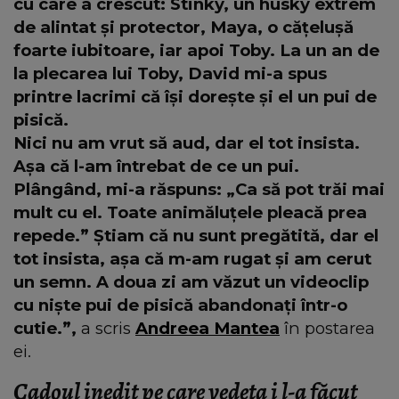
cu care a crescut: Stinky, un husky extrem
de alintat și protector, Maya, o cățelușă
foarte iubitoare, iar apoi Toby. La un an de
la plecarea lui Toby, David mi-a spus
printre lacrimi că își dorește și el un pui de
pisică.
Nici nu am vrut să aud, dar el tot insista.
Așa că l-am întrebat de ce un pui.
Plângând, mi-a răspuns: „Ca să pot trăi mai
mult cu el. Toate animăluțele pleacă prea
repede.” Știam că nu sunt pregătită, dar el
tot insista, așa că m-am rugat și am cerut
un semn. A doua zi am văzut un videoclip
cu niște pui de pisică abandonați într-o
cutie.”,
a scris
Andreea Mantea
în postarea
ei.
Cadoul inedit pe care vedeta i l-a făcut