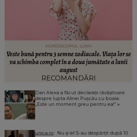
INFORMATIILE ZILEI
se
S-a împlinit un an de la accidentul din Spania în
L
care trei frați și-au pierdut viața! Mama lor a
transmis un mesaj răvășitor: „Am comori în cer,
dar mă doare.”
RECOMANDĂRI
Dan Alexa a făcut declarații răvășitoare
despre lupta Alinei Pușcău cu boala:
„Este un moment greu pentru ea!”
unica.ro
Nu și ei! S-au despărțit după 10