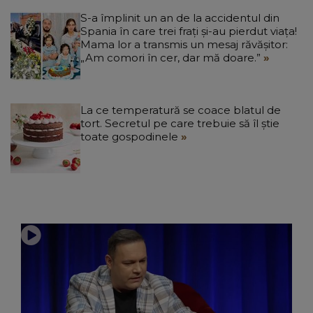
S-a împlinit un an de la accidentul din
Spania în care trei frați și-au pierdut viața!
Mama lor a transmis un mesaj răvășitor:
„Am comori în cer, dar mă doare.”
La ce temperatură se coace blatul de
tort. Secretul pe care trebuie să îl știe
toate gospodinele