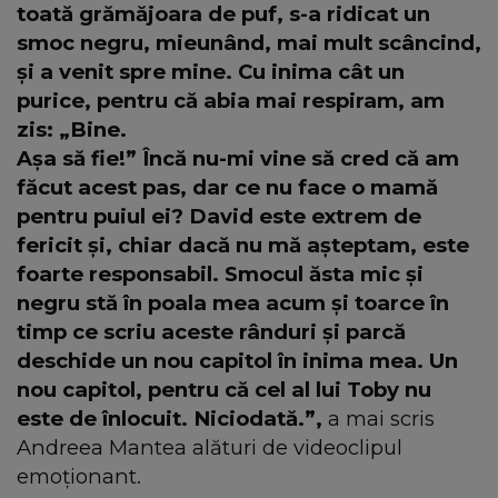
toată grămăjoara de puf, s-a ridicat un
smoc negru, mieunând, mai mult scâncind,
și a venit spre mine. Cu inima cât un
purice, pentru că abia mai respiram, am
zis: „Bine.
Așa să fie!” Încă nu-mi vine să cred că am
făcut acest pas, dar ce nu face o mamă
pentru puiul ei? David este extrem de
fericit și, chiar dacă nu mă așteptam, este
foarte responsabil. Smocul ăsta mic și
negru stă în poala mea acum și toarce în
timp ce scriu aceste rânduri și parcă
deschide un nou capitol în inima mea. Un
nou capitol, pentru că cel al lui Toby nu
este de înlocuit. Niciodată.”,
a mai scris
Andreea Mantea alături de videoclipul
emoționant.