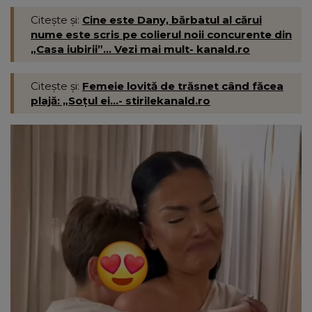
Citește și:
Cine este Dany, bărbatul al cărui
nume este scris pe colierul noii concurente din
„Casa iubirii”... Vezi mai mult- kanald.ro
Citește și:
Femeie lovită de trăsnet când făcea
plajă: „Soțul ei...- stirilekanald.ro