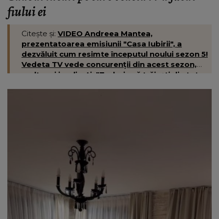
fiului ei
Citește și:
VIDEO Andreea Mantea,
prezentatoarea emisiunii "Casa Iubirii", a
dezvăluit cum resimte începutul noului sezon 5!
Vedeta TV vede concurenții din acest sezon,
mult mai implicați: "Trebuie să trăiești din tot
sufletul!"