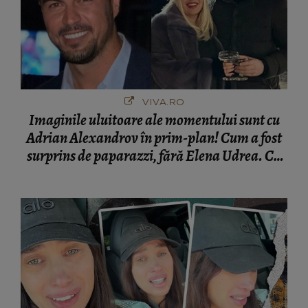
VIVA.RO
Imaginile uluitoare ale momentului sunt cu
Adrian Alexandrov în prim-plan! Cum a fost
surprins de paparazzi, fără Elena Udrea. Cu
cine s-a întâlnit partenerul fostei politiciene în
București! Gestul lui...