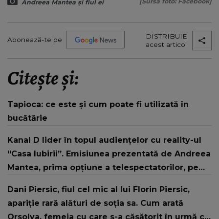
[Sursa foto: Facebook]
Andreea Mantea și fiul ei
DISTRIBUIE
Abonează-te pe
acest articol
Citește și:
Tapioca: ce este și cum poate fi utilizată în
bucătărie
Kanal D lider în topul audiențelor cu reality-ul
“Casa Iubirii”. Emisiunea prezentată de Andreea
Mantea, prima opţiune a telespectatorilor, pe
toate targeturile monitorizate
Dani Piersic, fiul cel mic al lui Florin Piersic,
apariție rară alături de soția sa. Cum arată
Orsolya, femeia cu care s-a căsătorit în urmă cu