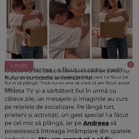
6 POZE
Andreea Mantea i-a făcut un cadou inedit
Andreea Mantea, cadou extrem de emoționant pentru fiul
fiului ei cu ocazia aniversării lui.
ei, cu ocazia aniversării lui. Gestul vedetei care l-a făcut pe
fiul ei să plângă: “Încă nu-mi vine să cred că am făcut acest
pas.”
Vedeta TV și-a sărbătorit fiul în urmă cu
câteva zile, iar mesajele și imaginile au curs
pe rețelele de socializare. Pe lângă tort,
prieteni și activități, un gest special l-a făcut
pe cel mic să plângă, iar pe
Andreea
să
povestească întreaga întâmplare din spatele