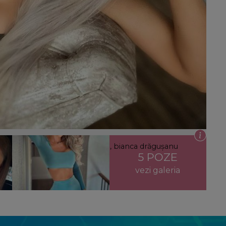
anca drăgușanu operații estetice, bianca drăgușanu
5 POZE
vezi galeria