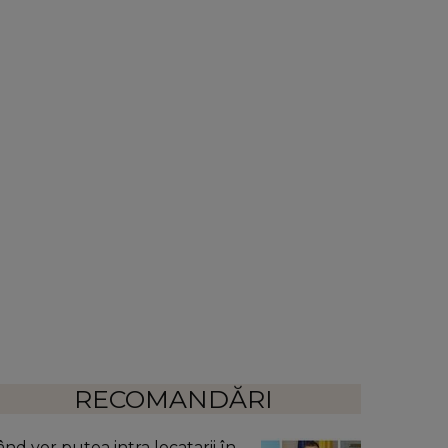
RECOMANDĂRI
ând vor putea intra locatarii în