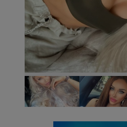
bianca drăgușanu, alex bodi, operații estetice, bi
despărțire