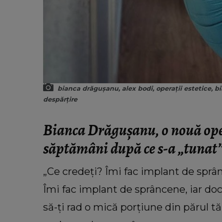
bianca drăgușanu, alex bodi, operații estetice, 
despărțire
Bianca Drăgușanu, o nouă oper
săptămâni după ce s-a „tunat
„Ce credeți? Îmi fac implant de sprâ
Îmi fac implant de sprâncene, iar doc
să-ți rad o mică porțiune din părul tău