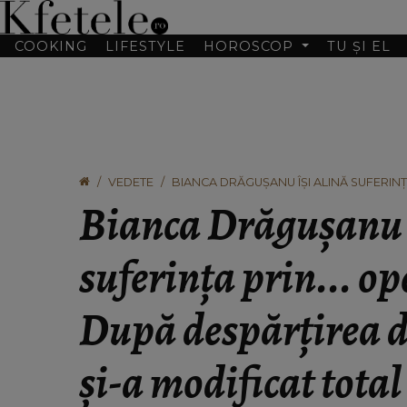
COOKING
LIFESTYLE
HOROSCOP
TU ȘI EL
VEDETE
BIANCA DRĂGUȘANU ÎȘI ALINĂ SUFERINȚA
BLONDINA ȘI-A MODIFICAT TOTAL ASPE
Bianca Drăgușanu î
suferința prin... ope
După despărțirea d
și-a modificat total