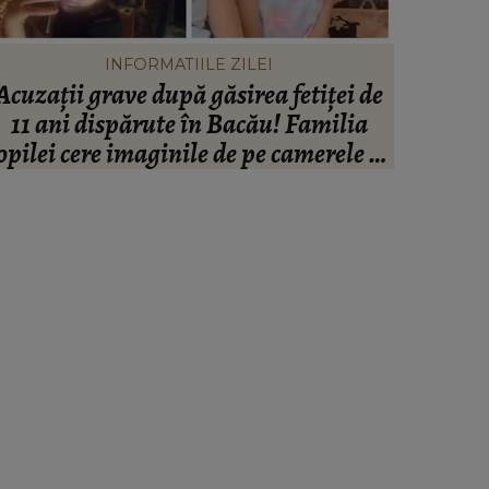
INFORMATIILE ZILEI
Acuzații grave după găsirea fetiței de
Johny Ro
11 ani dispărute în Bacău! Familia
ce se af
opilei cere imaginile de pe camerele de
femeie d
supraveghere: „Nu s-a mai dus sora
mea...”