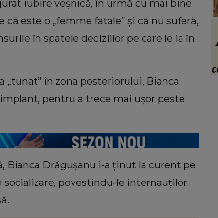
 jurat iubire veșnică, în urmă cu mai bine
e că este o „femme fatale” și că nu suferă,
INFORMATIILE ZILEI
rile în spatele deciziilor pe care le ia în
oala.
Când vor putea intra locatarii în blocul
din Rahova, la aproape 10 luni de la
vreau
explozie. Ciprian Ciucu a făcut
c
anunțul: „Partea de deasupra zonei
 „tunat” în zona posteriorului, Bianca
afectate va fi...”
 implant, pentru a trece mai ușor peste
ă, Bianca Drăgușanu i-a ținut la curent pe
e socializare, povestindu-le internauților
ă.