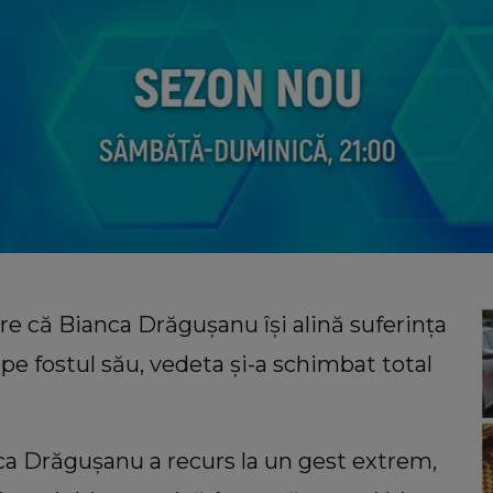
re că Bianca Drăgușanu își alină suferința
a pe fostul său, vedeta și-a schimbat total
ca Drăgușanu a recurs la un gest extrem,