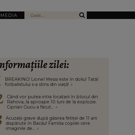
IMEDIA
nformațiile zilei:
BREAKING! Lionel Messi este în doliu! Tatăl
fotbalistului s-a stins din viață!
»
Când vor putea intra locatarii în blocul din
Rahova, la aproape 10 luni de la explozie.
Ciprian Ciucu a făcut...
»
Acuzații grave după găsirea fetiței de 11 ani
dispărute în Bacău! Familia copilei cere
imaginile de...
»