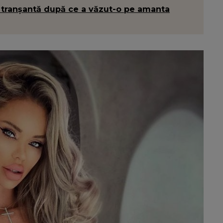
 tranșantă după ce a văzut-o pe amanta