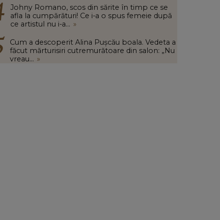
Johny Romano, scos din sărite în timp ce se
afla la cumpărături! Ce i-a o spus femeie după
ce artistul nu i-a...
»
Cum a descoperit Alina Pușcău boala. Vedeta a
făcut mărturisiri cutremurătoare din salon: „Nu
vreau...
»