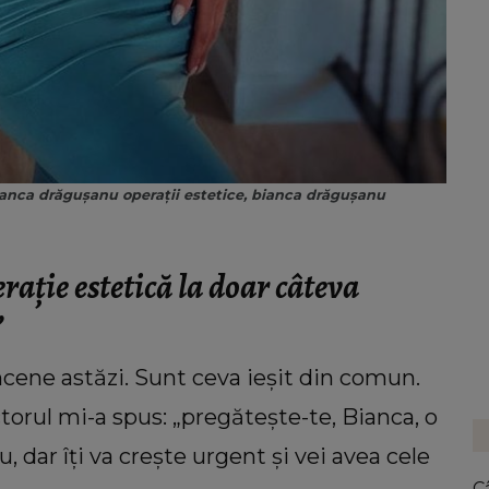
bianca drăgușanu operații estetice, bianca drăgușanu
ație estetică la doar câteva
”
ncene astăzi. Sunt ceva ieșit din comun.
torul mi-a spus: „pregătește-te, Bianca, o
, dar îți va crește urgent și vei avea cele
C