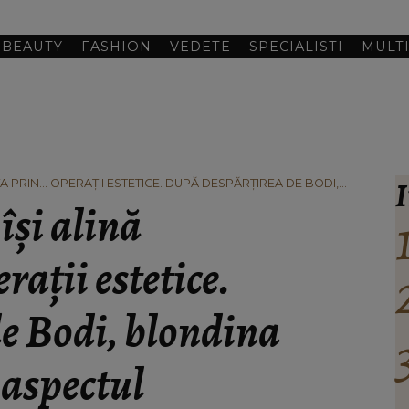
BEAUTY
FASHION
VEDETE
SPECIALISTI
MULT
I
 PRIN... OPERAȚII ESTETICE. DUPĂ DESPĂRȚIREA DE BODI,
CTUL
și alină
rații estetice.
e Bodi, blondina
 aspectul