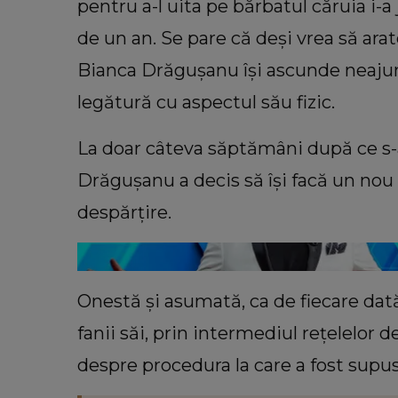
pentru a-l uita pe bărbatul căruia i-a
de un an. Se pare că deși vrea să arat
VEDETE
Bianca Drăgușanu își ascunde neajunsu
Cum a descoperit Alina Pușcău b
Vedeta a făcut mărturisiri
legătură cu aspectul său fizic.
cutremurătoare din salon: „Nu 
să vă fie milă de mine.”
La doar câteva săptămâni după ce s-a
Drăgușanu a decis să își facă un nou
despărțire.
Onestă și asumată, ca de fiecare dat
fanii săi, prin intermediul rețelelor d
despre procedura la care a fost supus