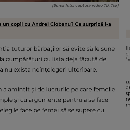
[Sursa foto: captură video Tik Tok]
 un copil cu Andrei Ciobanu? Ce surpriză i-a
Ile
nția tuturor bărbaților să evite să le sune
o
la cumpărături cu lista deja făcută de
“
 a nu exista neînțelegeri ulterioare.
u
du
a amintit și de lucrurile pe care femeile
s
n
emple și cu argumente pentru a se face
mo
nțeleg le face pe femei să se supere cu