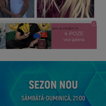
a mai tare e că tot noi ne atacăm și intrăm în
4 POZE
vezi galeria