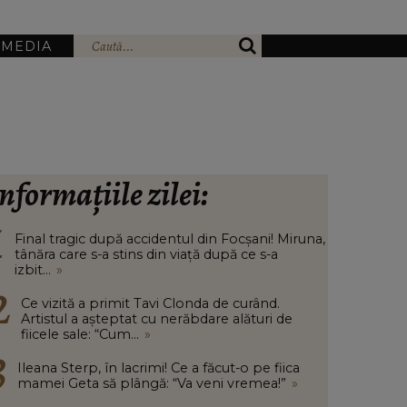
IMEDIA
nformațiile zilei:
Final tragic după accidentul din Focșani! Miruna,
tânăra care s-a stins din viață după ce s-a
izbit...
»
Ce vizită a primit Tavi Clonda de curând.
Artistul a așteptat cu nerăbdare alături de
fiicele sale: “Cum...
»
Ileana Sterp, în lacrimi! Ce a făcut-o pe fiica
mamei Geta să plângă: “Va veni vremea!”
»