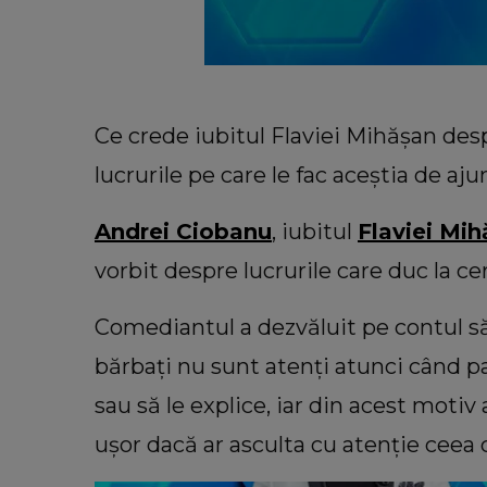
Ce crede iubitul Flaviei Mihășan de
lucrurile pe care le fac aceștia de aju
Andrei Ciobanu
, iubitul
Flaviei Mi
vorbit despre lucrurile care duc la cert
Comediantul a dezvăluit pe contul 
bărbați nu sunt atenți atunci când pa
VEDETE
ta Bogdan de
Ileana Sterp, în lacrimi! Ce a făcut-o pe
sau să le explice, iar din acest motiv 
eră cu banii pe
fiica mamei Geta să plângă: “Va
ușor dacă ar asculta cu atenție ceea c
vremea!”
sie."