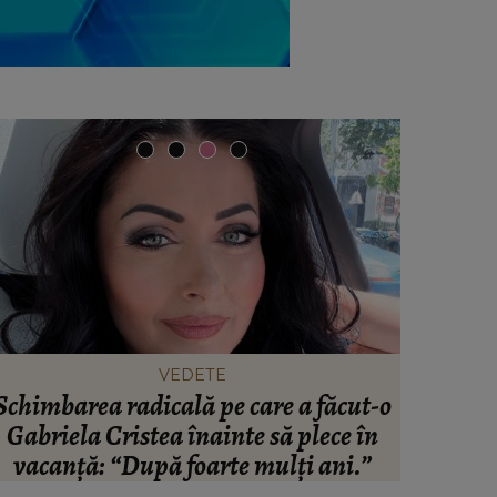
VEDETE
Schimbarea radicală pe care a făcut-o
Ce pens
Gabriela Cristea înainte să plece în
la stat. 
vacanță: “După foarte mulți ani.”
care îi are în fiecare lună: 