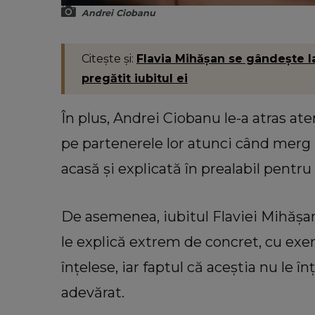
Andrei Ciobanu
Citește și:
Flavia Mihășan se gândește la
pregătit iubitul ei
În plus, Andrei Ciobanu le-a atras ate
pe partenerele lor atunci când merg 
acasă și explicată în prealabil pentru
De asemenea, iubitul Flaviei Mihășan 
le explică extrem de concret, cu ex
înțelese, iar faptul că aceștia nu le î
adevărat.