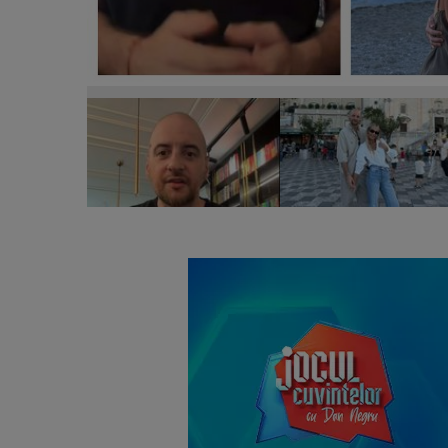
Andrei Ciobanu, mesaj dur pentru bărbați: „Faza ce
defensivă.”