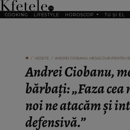
COOKING
LIFESTYLE
HOROSCOP
TU ȘI EL
VEDETE
ANDREI CIOBANU, MESAJ DUR PENTRU BĂ
INTRĂM ÎN DEFENSIVĂ.”
Andrei Ciobanu, me
bărbați: „Faza cea m
noi ne atacăm și in
defensivă.”