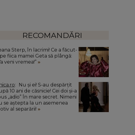
RECOMANDĂRI
ana Sterp, în lacrimi! Ce a făcut-
 pe fiica mamei Geta să plângă:
Va veni vremea!”
nica.ro
Nu și ei! S-au despărțit
pă 10 ani de căsnicie! Cei doi și-a
pus „adio” în mare secret. Nimeni
u se aștepta la un asemenea
tiv al separării!