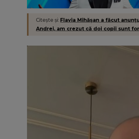
Citește și:
Flavia Mihășan a făcut anunțul
Andrei, am crezut că doi copii sunt fo