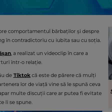
spre comportamentul bărbaților și despre
ng în contradictoriu cu iubita sau cu soția.
hășan
, a realizat un videoclip în care a
uri într-o relație.
său de
Tiktok
că este de părere că mulți
rtenera lor de viață vine să le spună ceva
HOROSCOP
Horoscop 8 august 2026: O zodie
apar multe discuții care ar putea fi evitate
 veni
trebuie să fie mai atentă la
e li se spune.
interacțiunile de la locul de muncă