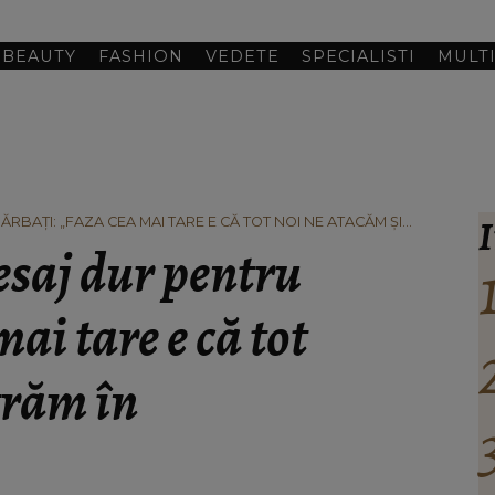
BEAUTY
FASHION
VEDETE
SPECIALISTI
MULT
I
RBAȚI: „FAZA CEA MAI TARE E CĂ TOT NOI NE ATACĂM ȘI
saj dur pentru
ai tare e că tot
trăm în