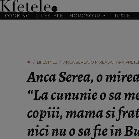
COOKING
LIFESTYLE
HOROSCOP
TU ȘI EL
LIFESTYLE
ANCA SEREA, O MIREASA FARA PRETENT
FRATELE MEU. POATE NICI NU O SA FIE
Anca Serea, o mirea
“La cununie o sa m
copiii, mama si fra
nici nu o sa fie in B