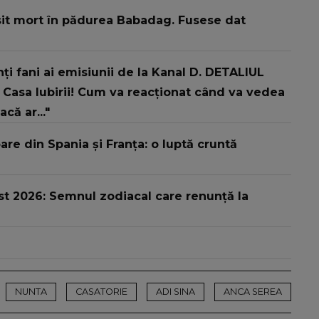
găsit mort în pădurea Babadag. Fusese dat
 fani ai emisiunii de la Kanal D. DETALIUL
Casa Iubirii! Cum va reacționat când va vedea
ă ar..."
are din Spania și Franța: o luptă cruntă
t 2026: Semnul zodiacal care renunță la
NUNTA
CASATORIE
ADI SINA
ANCA SEREA