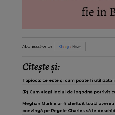
Abonează-te pe
Citește și:
Tapioca: ce este și cum poate fi utilizată 
(P) Cum alegi inelul de logodnă potrivit c
Meghan Markle ar fi cheltuit toată averea
convingă pe Regele Charles să le deschid