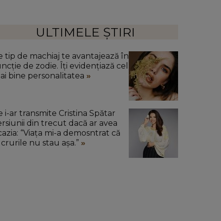
ULTIMELE ȘTIRI
e tip de machiaj te avantajează în
ncție de zodie. Îți evidențiază cel
ai bine personalitatea
e i-ar transmite Cristina Spătar
ersiunii din trecut dacă ar avea
cazia: “Viața mi-a demosntrat că
ucrurile nu stau așa.”