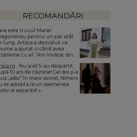
RECOMANDĂRI
are este trucul Mariei
ragomiroiu pentru un păr atât
e lung. Artista a dezvăluit ce
nume a ajutat-o când avea
robleme cu el: “Am învățat din
ătrâni.”
nica.ro
Nu și ei! S-au despărțit
pă 10 ani de căsnicie! Cei doi și-a
pus „adio” în mare secret. Nimeni
u se aștepta la un asemenea
tiv al separării!