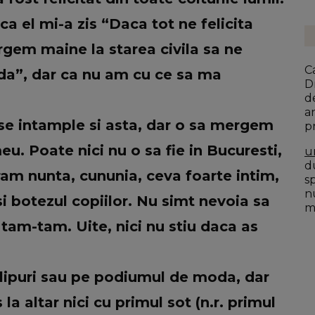
a el mi-a zis “Daca tot ne felicita
rgem maine la starea civila sa ne
C
da”, dar ca nu am cu ce sa ma
D
d
a
a se intample si asta, dar o sa mergem
p
b
eu. Poate nici nu o sa fie in Bucuresti,
u
du
ram nunta, cununia, ceva foarte intim,
s
n
si botezul copiilor. Nu simt nevoia sa
mo
 tam-tam. Uite, nici nu stiu daca as
clipuri sau pe podiumul de moda, dar
la altar nici cu primul sot (n.r. primul