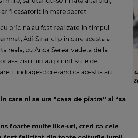
 mire, sarutandu-se in fata altarului,
ar fi casatorit in mare secret.
 cu pricina au fost realizate in timpul
semnat, Adi Sina, clip in care acesta a
ta reala, cu Anca Serea, vedeta de la
VEDETE
or asa zisi miri au primit sute de
tar
Care este trucul Mariei Dragomiroiu
vea
pentru un păr atât de lung. Artista a
c
 care ii indragesc crezand ca acestia au
t că
dezvăluit ce anume a ajutat-o când
s
avea probleme cu el: “Am învățat din
î
bătrâni.”
n care ni se ura “casa de piatra” si “sa
ans foarte multe like-uri, cred ca cele
fost felicitat din toate colturile lumii.