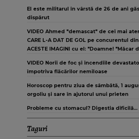
El este militarul în vârstă de 26 de ani 
dispărut
VIDEO Ahmed "demascat" de cei mai atenți
CARE L-A DAT DE GOL pe concurentul din 
ACESTE IMAGINI cu el: "Doamne! "Măcar dac
VIDEO Norii de foc și incendiile devastato
împotriva flăcărilor nemiloase
Horoscop pentru ziua de sâmbătă, 1 augus
orgoliu și sare în ajutorul unui prieten
Probleme cu stomacul? Digestia dificilă...
Taguri