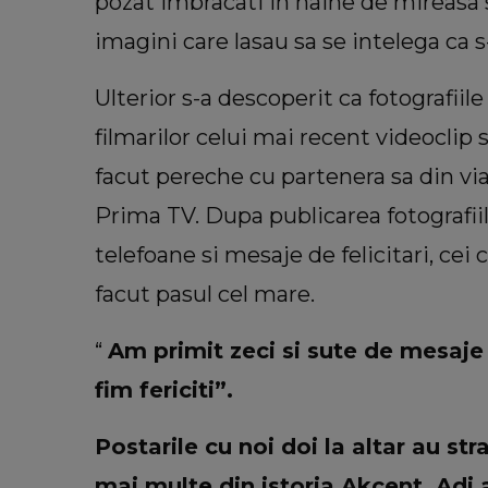
pozat imbracati in haine de mireasa si
imagini care lasau sa se intelega ca s-
Ulterior s-a descoperit ca fotografiile
filmarilor celui mai recent videoclip 
facut pereche cu partenera sa din via
VEDETE
Prima TV. Dupa publicarea fotografiil
Ce i-ar transmite Cristina Spă
versiunii din trecut dacă ar a
telefoane si mesaje de felicitari, cei
ocazia: “Viața mi-a demosntra
facut pasul cel mare.
lucrurile nu stau așa.”
“
Am primit zeci si sute de mesaje i
fim fericiti”.
Postarile cu noi doi la altar au str
mai multe din istoria Akcent. Adi a 