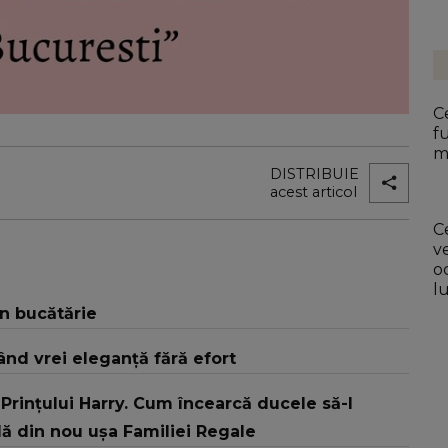
C
fu
m
DISTRIBUIE
acest articol
C
v
o
l
în bucătărie
ând vrei eleganță fără efort
 Prințului Harry. Cum încearcă ducele să-l
ă din nou ușa Familiei Regale