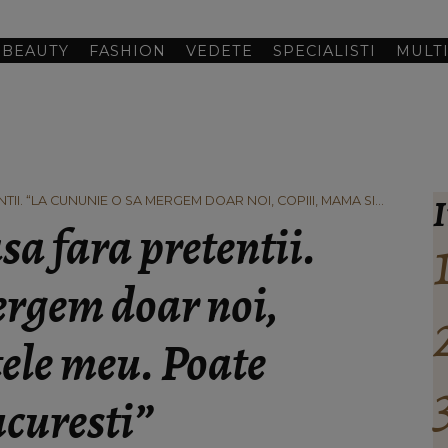
BEAUTY
FASHION
VEDETE
SPECIALISTI
MULT
I
II. “LA CUNUNIE O SA MERGEM DOAR NOI, COPIII, MAMA SI
 IN BUCURESTI”
sa fara pretentii.
ergem doar noi,
tele meu. Poate
ucuresti”