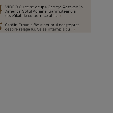
VIDEO Cu ce se ocupă George Restivan în
America. Soțul Adrianei Bahmuțeanu a
dezvăluit de ce petrece atât...
»
Cătălin Crișan a făcut anunțul neașteptat
despre relația lui. Ce se întâmplă cu...
»