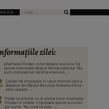
IMEDIA
nformațiile zilei:
Anamaria Prodan, totul despre socrul ei. Ce
spune impresara despre familia iubitului: “Nu
sunt impresionat când te enervezi...
»
Căutări de amploare în cazul minorei care a
dispărut din Bacău! Neculcia Andreea Elena
este căutată...
»
Peste ce anume nu ar putea trece Anamaria
Prodan în relație. Impresara spune lucrurilor
pe nume: “Nu cred că este...
»