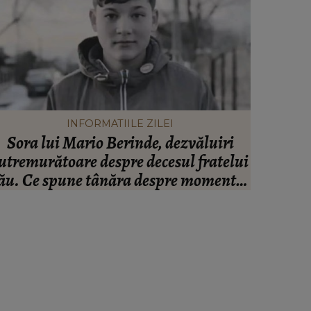
INFORMATIILE ZILEI
Sora lui Mario Berinde, dezvăluiri
Ce tip
utremurătoare despre decesul fratelui
funcție d
ău. Ce spune tânăra despre momentul
n care adolescentul și-a pierdut viața:
“Nu a fost față în față.”