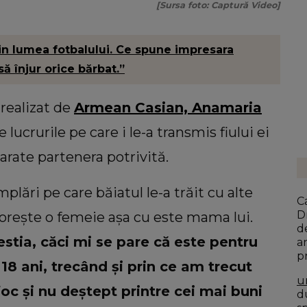
[Sursa foto: Captură Video]
n lumea fotbalului. Ce spune impresara
ă înjur orice bărbat.”
 realizat de
Armean Casian,
Anamaria
lucrurile pe care i le-a transmis fiului ei
arate partenera potrivită.
lări pe care băiatul le-a trăit cu alte
C
D
i dorește o femeie așa cu este mama lui.
d
tia, căci mi se pare că este pentru
a
p
18 ani, trecând și prin ce am trecut
b
u
foc și nu deștept printre cei mai buni
du