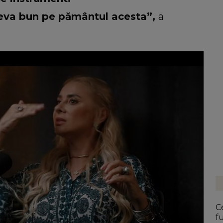
 ceva bun pe pământul acesta”,
a
C
fu