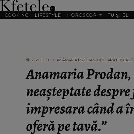
COOKING
LIFESTYLE
HOROSCOP
TU ȘI EL
VEDETE
ANAMARIA PRODAN, DECLARAȚII NEAȘTEP
ÎMPLINIT 18 ANI: “SE OFERĂ PE TAVĂ.”
Anamaria Prodan, 
neașteptate despre f
impresara când a îm
oferă pe tavă.”