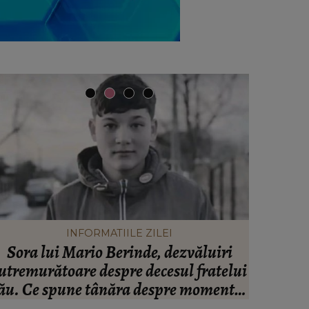
INFORMATIILE ZILEI
Sora lui Mario Berinde, dezvăluiri
Ce tip
utremurătoare despre decesul fratelui
funcție d
ău. Ce spune tânăra despre momentul
n care adolescentul și-a pierdut viața: