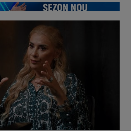
bătrâni.”