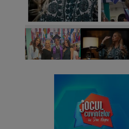
Anamaria Prodan, declarații neașteptate despre fiul
oferă pe tavă.”