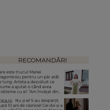
RECOMANDĂRI
are este trucul Mariei
ragomiroiu pentru un păr atât
e lung. Artista a dezvăluit ce
nume a ajutat-o când avea
robleme cu el: “Am învățat din
ătrâni.”
nica.ro
Nu și ei! S-au despărțit
pă 10 ani de căsnicie! Cei doi și-a