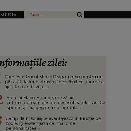
IMEDIA
nformațiile zilei:
Care este trucul Mariei Dragomiroiu pentru un
păr atât de lung. Artista a dezvăluit ce anume a
ajutat-o când avea...
»
Sora lui Mario Berinde, dezvăluiri
cutremurătoare despre decesul fratelui său. Ce
spune tânăra despre momentul...
»
Ce tip de machiaj te avantajează în funcție de
zodie. Îți evidențiază cel mai bine
personalitatea
»