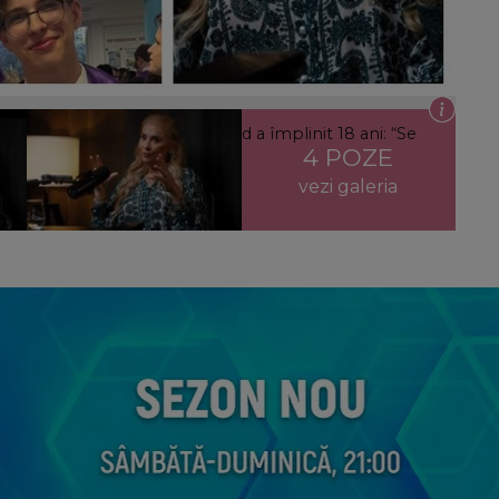
 ei. Ce i-a spus impresara când a împlinit 18 ani: “Se
4 POZE
vezi galeria