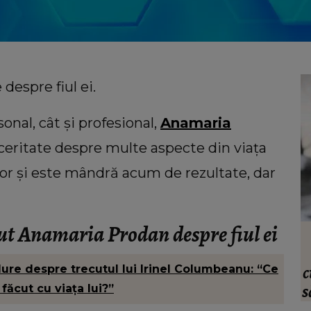
despre fiul ei.
sonal, cât și profesional,
Anamaria
ceritate despre multe aspecte din viața
ilor și este mândră acum de rezultate, dar
cut Anamaria Prodan despre fiul ei
VEDETE
tar
Care este trucul Mariei Dragomiroiu
vea
pentru un păr atât de lung. Artista a
c
ure despre trecutul lui Irinel Columbeanu: “Ce
t că
dezvăluit ce anume a ajutat-o când
s
făcut cu viața lui?”
avea probleme cu el: “Am învățat din
î