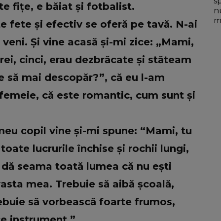
s
e fițe, e băiat și fotbalist.
n
mo
e fete și efectiv se oferă pe tavă. N-ai
 veni. Și vine acasă și-mi zice: „Mami,
ei, cinci, erau dezbrăcate și stăteam
e să mai descopăr?”, că eu l-am
 femeie, că este romantic, cum sunt și
 meu copil vine și-mi spune: “Mami, tu
oate lucrurile închise și rochii lungi,
i dă seama toată lumea că nu ești
evasta mea. Trebuie să aibă școală,
rebuie să vorbească foarte frumos,
ce instrument.”