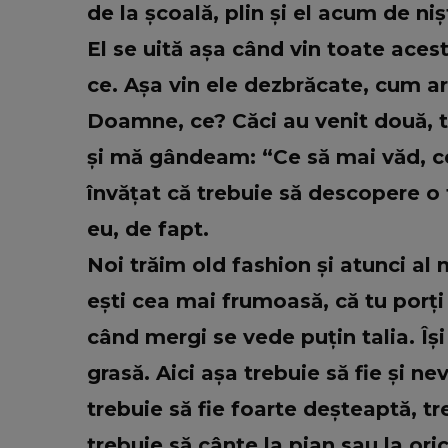
de la școală, plin și el acum de nișt
El se uită așa când vin toate acest
ce. Așa vin ele dezbrăcate, cum ar
Doamne, ce? Căci au venit două, tr
și mă gândeam: “Ce să mai văd, c
învățat că trebuie să descopere o
eu, de fapt.
Noi trăim old fashion și atunci al
ești cea mai frumoasă, că tu porți t
când mergi se vede puțin talia. Îș
grasă. Aici așa trebuie să fie și n
trebuie să fie foarte deșteaptă, t
trebuie să cânte la pian sau la ori