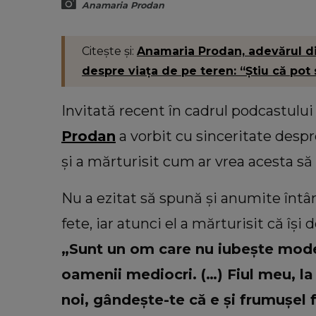
Anamaria Prodan
Citește și:
Anamaria Prodan, adevărul di
despre viața de pe teren: “Știu că pot s
Invitată recent în cadrul podcastului
Prodan
a vorbit cu sinceritate despre 
și a mărturisit cum ar vrea acesta să 
Nu a ezitat să spună și anumite întâmp
fete, iar atunci el a mărturisit că îș
„Sunt un om care nu iubește modes
oamenii mediocri. (…) Fiul meu, la 
noi, gândește-te că e și frumușel 