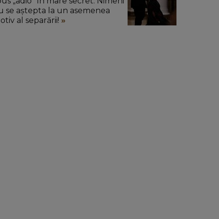
pus „adio” în mare secret. Nimeni
u se aștepta la un asemenea
tiv al separării!