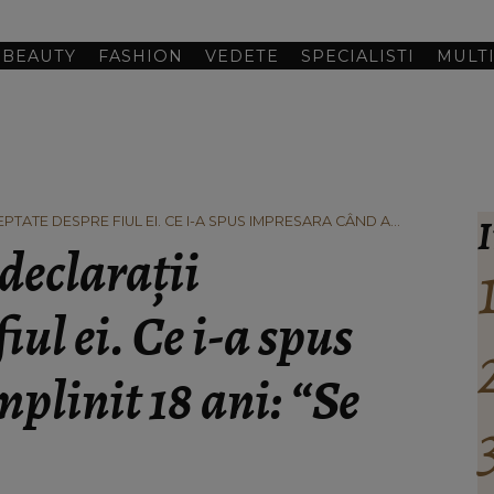
BEAUTY
FASHION
VEDETE
SPECIALISTI
MULT
I
TATE DESPRE FIUL EI. CE I-A SPUS IMPRESARA CÂND A
declarații
iul ei. Ce i-a spus
plinit 18 ani: “Se