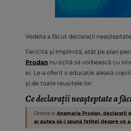
Vedeta a făcut declarații neașteptate 
Fericită și împlinită, atât pe plan per
Prodan
nu ezită să vorbească cu sin
ei. Le-a oferit o educație aleasă copi
și de toate reușitele lor.
Ce declarații neașteptate a fă
VEDETE
Ce i-ar transmite Cristina Spă
versiunii din trecut dacă ar a
Citește și:
Anamaria Prodan, declarații d
ocazia: “Viața mi-a demosntra
ar putea să-i spună fetiței despre ce a 
lucrurile nu stau așa.”