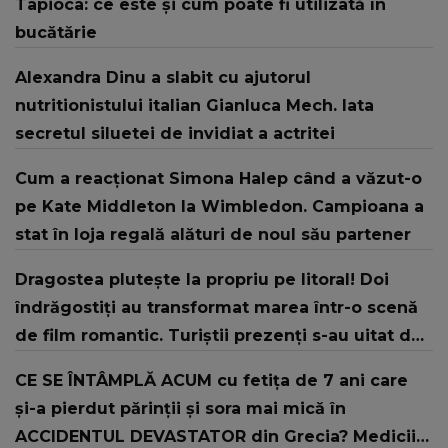
Tapioca: ce este și cum poate fi utilizată în
bucătărie
Alexandra Dinu a slabit cu ajutorul
nutritionistului italian Gianluca Mech. Iata
secretul siluetei de invidiat a actritei
Cum a reacționat Simona Halep când a văzut-o
pe Kate Middleton la Wimbledon. Campioana a
stat în loja regală alături de noul său partener
Dragostea plutește la propriu pe litoral! Doi
îndrăgostiți au transformat marea într-o scenă
de film romantic. Turiștii prezenți s-au uitat de
două ori
CE SE ÎNTÂMPLĂ ACUM cu fetița de 7 ani care
și-a pierdut părinții și sora mai mică în
ACCIDENTUL DEVASTATOR din Grecia? Medicii