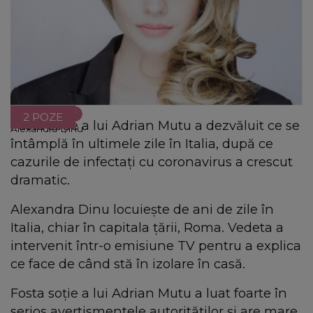
2 POZE
Fosta soție a lui Adrian Mutu a dezvăluit ce se
Alexandra Dinu
întâmplă în ultimele zile în Italia, după ce
cazurile de infectați cu coronavirus a crescut
dramatic.
Alexandra Dinu locuiește de ani de zile în
Italia, chiar în capitala țării, Roma. Vedeta a
intervenit într-o emisiune TV pentru a explica
ce face de când stă în izolare în casă.
Fosta soție a lui Adrian Mutu a luat foarte în
serios avertismentele autorităților și are mare