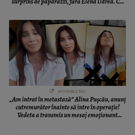
surprins de paparazzi, fără Elena Udrea. Cu
cine s-a întâlnit partenerul fostei politiciene în
București! Gestul lui...
WOWBIZ.RO
„Am intrat în metastază” Alina Pușcău, anunț
cutremurător înainte să intre în operație!
Vedeta a transmis un mesaj emoționant
fanilor