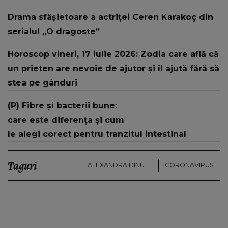
au fost puși în fața unei DECIZII: "În aceste
Drama sfâșietoare a actriței Ceren Karakoç din
momente de..."
serialul „O dragoste”
Horoscop vineri, 17 iulie 2026: Zodia care află că
un prieten are nevoie de ajutor și îl ajută fără să
stea pe gânduri
(P) Fibre și bacterii bune:
care este diferența și cum
le alegi corect pentru tranzitul intestinal
Taguri
ALEXANDRA DINU
CORONAVIRUS