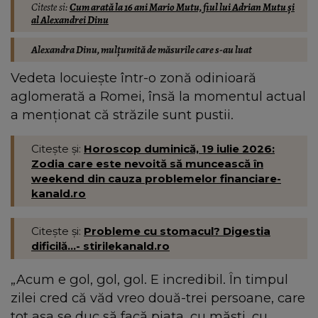
Citeste si:
Cum arată la 16 ani Mario Mutu, fiul lui Adrian Mutu și
al Alexandrei Dinu
Alexandra Dinu, mulțumită de măsurile care s-au luat
Vedeta locuiește într-o zonă odinioară
aglomerată a Romei, însă la momentul actual
a menționat că străzile sunt pustii.
Citește și:
Horoscop duminică, 19 iulie 2026:
Zodia care este nevoită să muncească în
weekend din cauza problemelor financiare-
kanald.ro
Citește și:
Probleme cu stomacul? Digestia
dificilă...- stirilekanald.ro
„Acum e gol, gol, gol. E incredibil. În timpul
zilei cred că văd vreo două-trei persoane, care
tot așa se duc să facă piața, cu măști, cu