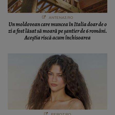
ANTENA3.RO
Un moldovean care muncea în Italia doar de o
zi a fost lăsat să moară pe şantier de 6 români.
Aceștia riscă acum închisoarea
PEROZ.RO