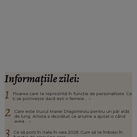
Informațiile zilei:
Floarea care te reprezintă în funcție de personalitate. Ce
ți se potrivește dacă ești o femeie...
»
Care este trucul Mariei Dragomiroiu pentru un păr atât
de lung. Artista a dezvăluit ce anume a ajutat-o când
avea...
»
Ce să porți în Italia în vara 2026. Cum să te îmbraci în
funcție de orașul pe care...
»