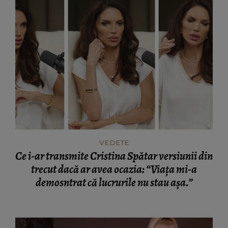
VEDETE
Ce i-ar transmite Cristina Spătar versiunii din
trecut dacă ar avea ocazia: “Viața mi-a
demosntrat că lucrurile nu stau așa.”