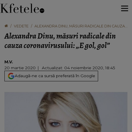
VEDETE
ALEXANDRA DINU, MĂSURI RADICALE DIN CAUZA
CORONAVIRUSULUI: „E GOL, GOL”
Alexandra Dinu, măsuri radicale din
cauza coronavirusului: „E gol, gol”
M.V.
20 martie 2020
Actualizat: 04 noiembrie 2020, 18:45
Adaugă-ne ca sursă preferată în Google