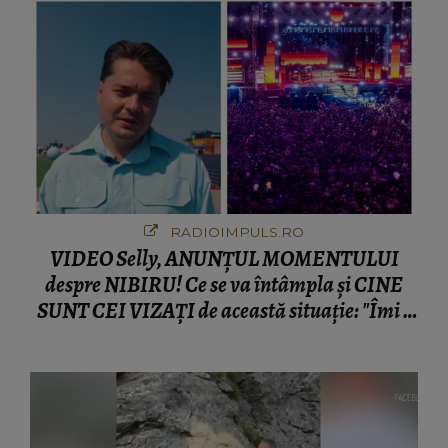
RADIOIMPULS.RO
VIDEO Selly, ANUNȚUL MOMENTULUI
despre NIBIRU! Ce se va întâmpla și CINE
SUNT CEI VIZAȚI de această situație: "Îmi e
ciudă că..."