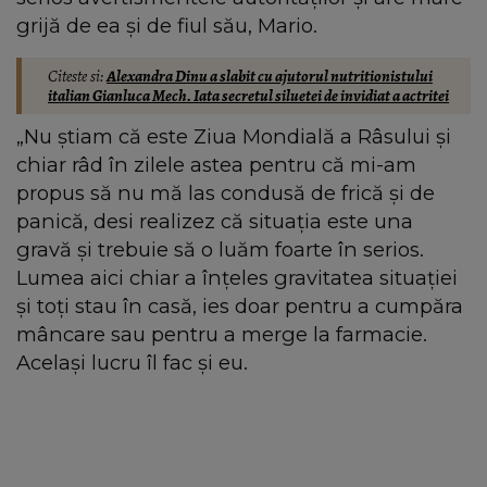
grijă de ea și de fiul său, Mario.
Citeste si:
Alexandra Dinu a slabit cu ajutorul nutritionistului
italian Gianluca Mech. Iata secretul siluetei de invidiat a actritei
„Nu știam că este Ziua Mondială a Râsului și
chiar râd în zilele astea pentru că mi-am
propus să nu mă las condusă de frică și de
panică, desi realizez că situația este una
gravă și trebuie să o luăm foarte în serios.
Lumea aici chiar a înțeles gravitatea situației
și toți stau în casă, ies doar pentru a cumpăra
mâncare sau pentru a merge la farmacie.
Același lucru îl fac și eu.