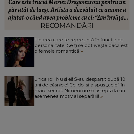
 un
Ce să porți în Italia în vara 2026. Cum să te
e a
îmbraci în funcție de orașul pe care îl vizitezi
țat
RECOMANDĂRI
Floarea care te reprezintă în funcție de
personalitate. Ce ți se potrivește dacă ești
o femeie romantică
unica.ro
Nu și ei! S-au despărțit după 10
ani de căsnicie! Cei doi și-a spus „adio” în
mare secret. Nimeni nu se aștepta la un
asemenea motiv al separării!