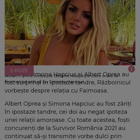
5 POZE
După ce Simona Hapciuc și Albert Oprea au
Albert Oprea vorbește despre relația pe care o are la
fost surprinși în ipostaze tandre, Războinicul
momentul actual cu Simona Hapciuc
vorbește despre relația cu Faimoasa.
Albert Oprea și Simona Hapciuc au fost zăriți
în ipostaze tandre, cei doi au negat ipoteza
unei relații amoroase. Cu toate acestea, foști
concurenți de la Survivor România 2021 au
continuat să-și transmite vorbe dulci prin