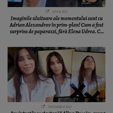
Adrian Alexandrov în prim-plan! Cum a fost
surprins de paparazzi, fără Elena Udrea. Cu
cine s-a întâlnit partenerul fostei politiciene în
București! Gestul lui...
WOWBIZ.RO
„Am intrat în metastază” Alina Pușcău, anunț
cutremurător înainte să intre în operație!
Vedeta a transmis un mesaj emoționant
fanilor