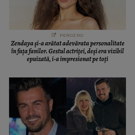
PEROZ.RO
Zendaya și-a arătat adevărata personalitate
în fața fanilor. Gestul actriței, deși era vizibil
epuizată, i-a impresionat pe toți
VIVA.RO
Imaginile uluitoare ale momentului sunt cu