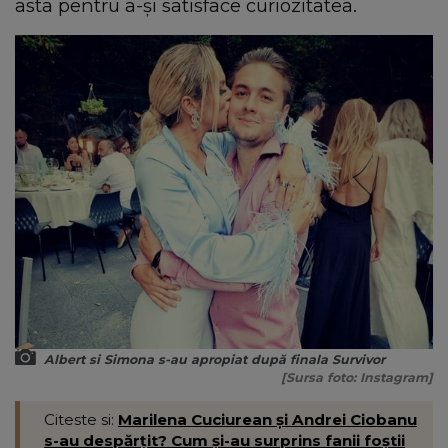
asta pentru a-și satisface curiozitatea.
Albert si Simona s-au apropiat după finala Survivor
[Sursa foto: Instagram]
Citeste si:
Marilena Cuciurean și Andrei Ciobanu
s-au despărțit? Cum și-au surprins fanii foștii