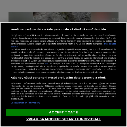
Nouă ne pasă ca datele tale personale să rămână confidențiale
Noi și partenerii noștri
589
stocăm și/sau accesăm informații pe dispozitivul dvs., precum identificatorii cookie
unici pentru prelucrarea datelor cu caracter personal. Puteți accepta sau gestiona preferințele dvs. făcând clic
mai jos, respectiv vă puteți opune utilizării unui interes legitim în orice moment pe pagina cu politica de
confidențialitate. Aceste alegeri vor fi raportate partenerilor noștri și nu vă vor afecta navigarea.
Mai multe
detalii
Noi si partenerii nostri (retelele de socializare si agentiile de publicitate partenere, precum si furnizorii nostri de
servicii de date analitice) prelucram date pentru a permite website-ului sa functioneze, pentru a personaliza
continutul si anunturile publicitare afisate in functie de interesele si/sau profilul dvs., pentru a va oferi
KANALD2.RO
functionalitati aferente retelelor de socializare si pentru a analiza traficul pe website. Beneficiati de drepturile
prevazute de art. 15-22 din GDPR in legatura cu prelucrarea datelor cu caracter personal. Aceste drepturi pot fi
VIDEO Un gest aparent romantic a stârnit
exercitate prin modalitatea indicata
aici
. Prin click pe “ACCEPT TOATE”, acceptati folosirea tuturor Tehnologiilor
de tip Cookie, care implica inclusiv acceptul dvs. cu privire la stocarea/accesarea informatiilor de catre Vendor-ii
indignare și a declanșat o anchetă penală pe
cu care colaboram. Prin click pe “VREAU SA MODIFIC SETARILE INDIVIDUAL” puteti schimba preferintele
in mod individual, mai putin cele legate de cookie strict necesare pentru functionarea website-ului.
Transfăgărășan
Atât noi, cât și partenerii noștri prelucrăm datele pentru a oferi:
Măsurarea performanței reclamelor. Dezvoltarea și îmbunătățirea serviciilor. Stocarea și/sau accesarea
informațiilor de pe un dispozitiv. Utilizarea profilurilor pentru selectarea conținutului personalizat. Crearea
profilurilor de conținut personalizat. Utilizarea profilurilor pentru selectarea publicității personalizate. Crearea
profilurilor pentru publicitate personalizată. Măsurarea performanței conținutului. Înțelegerea publicului prin
statistici sau combinații de date din surse diferite. Utilizarea de date limitate pentru a selecta publicitatea.
Utilizarea datelor limitate pentru a selecta conținutul. Date precise de geolocație și identificarea prin scanarea
dispozitivului.
Listă parteneri (furnizori)
PENTRU TINE
ACCEPT TOATE
VREAU SA MODIFIC SETARILE INDIVIDUAL