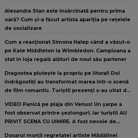
Alexandra Stan este însărcinată pentru prima
oară? Cum și-a făcut artista apariția pe rețelele
de socializare
Cum a reacționat Simona Halep când a văzut-o
pe Kate Middleton la Wimbledon. Campioana a
stat în loja regală alături de noul său partener
Dragostea plutește la propriu pe litoral! Doi
îndrăgostiți au transformat marea într-o scenă
de film romantic. Turiștii prezenți s-au uitat de
două ori
VIDEO Panică pe plaja din Venus! Un şarpe a
fost observat printre şezlonguri, iar turiştii AU
PRIVIT SCENA CU UIMIRE. A fost nevoie de
intervenția jandarmilor: "În urma unui..."
Dosarul morții regretatei artiste Mădălinei