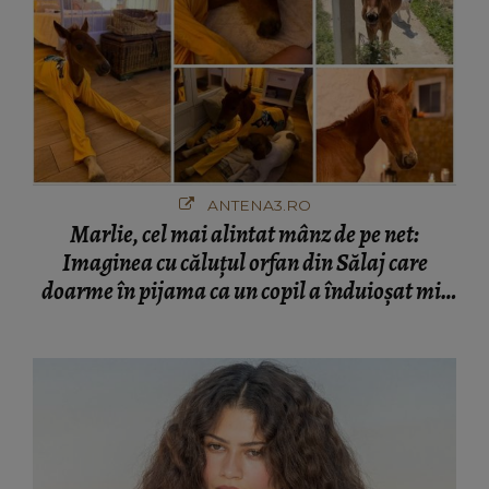
ANTENA3.RO
Marlie, cel mai alintat mânz de pe net:
Imaginea cu căluțul orfan din Sălaj care
doarme în pijama ca un copil a înduioșat mii
de români