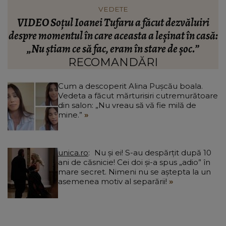
VEDETE
Cătălin Crișan dezvăluie motivul despărțirii de
ă:
Camelia Tabără. Ce a spus artistul despre
standardele fostei partenere: „Nu pot să...”
RECOMANDĂRI
Cum a descoperit Alina Pușcău boala.
Vedeta a făcut mărturisiri cutremurătoare
din salon: „Nu vreau să vă fie milă de
mine.”
unica.ro
Nu și ei! S-au despărțit după 10
ani de căsnicie! Cei doi și-a spus „adio” în
mare secret. Nimeni nu se aștepta la un
asemenea motiv al separării!