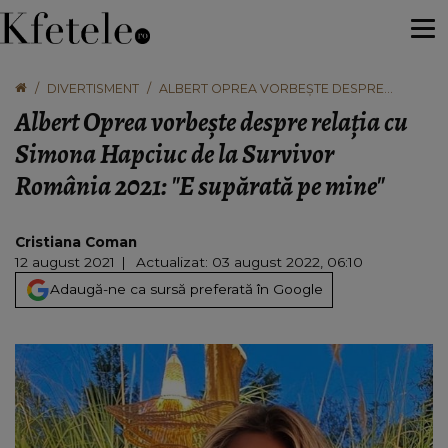
DIVERTISMENT
ALBERT OPREA VORBEȘTE DESPRE
RELAȚIA CU SIMONA HAPCIUC DE LA
Albert Oprea vorbește despre relația cu
SURVIVOR ROMÂNIA 2021: "E SUPĂRATĂ PE
MINE"
Simona Hapciuc de la Survivor
România 2021: "E supărată pe mine"
Cristiana Coman
12 august 2021
Actualizat: 03 august 2022, 06:10
Adaugă-ne ca sursă preferată în Google