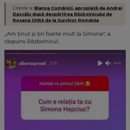
Citeste si:
Bianca Comănici, apropiată de Andrei
Dascălu după despărțirea Războinicului de
Roxana Ghiță de la Survivor România
„Am ținut și țin foarte mult la Simona", a
răspuns Războinicul.