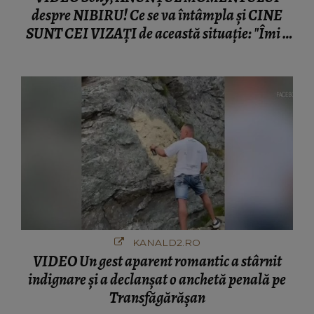
despre NIBIRU! Ce se va întâmpla și CINE
SUNT CEI VIZAȚI de această situație: "Îmi e
ciudă că..."
KANALD2.RO
VIDEO Un gest aparent romantic a stârnit
indignare și a declanșat o anchetă penală pe
Transfăgărășan