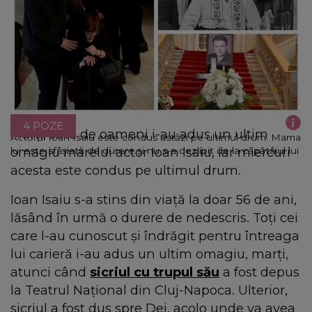
4 POZE
Marți, sute de oameni i-au adus un ultim
Actorul Ioan Isaiu este condus astăzi pe ultimul drum. Mama
omagiu marelui actor Ioan Isaiu, iar miercuri
lui este sfâșiată de durere și nu s-a dezlipit de la căpătâiul lui
acesta este condus pe ultimul drum.
Ioan Isaiu s-a stins din viață la doar 56 de ani,
lăsând în urmă o durere de nedescris. Toți cei
care l-au cunoscut și îndrăgit pentru întreaga
lui carieră i-au adus un ultim omagiu, marți,
atunci când
sicriul cu trupul său
a fost depus
la Teatrul Național din Cluj-Napoca. Ulterior,
sicriul a fost dus spre Dej, acolo unde va avea