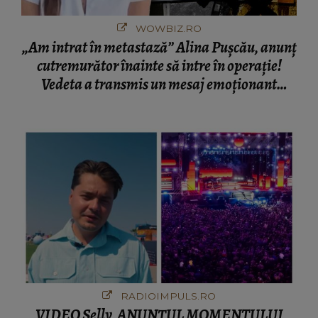
WOWBIZ.RO
„Am intrat în metastază” Alina Pușcău, anunț
cutremurător înainte să intre în operație!
Vedeta a transmis un mesaj emoționant
fanilor
RADIOIMPULS.RO
VIDEO Selly, ANUNȚUL MOMENTULUI