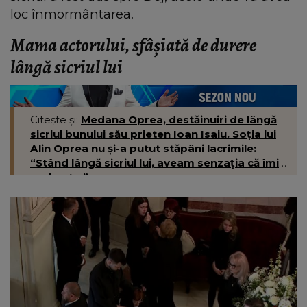
loc înmormântarea.
Mama actorului, sfâșiată de durere
lângă sicriul lui
Citește și:
Medana Oprea, destăinuiri de lângă
sicriul bunului său prieten Ioan Isaiu. Soția lui
Alin Oprea nu și-a putut stăpâni lacrimile:
“Stând lângă sicriul lui, aveam senzația că îmi
vorbește.”