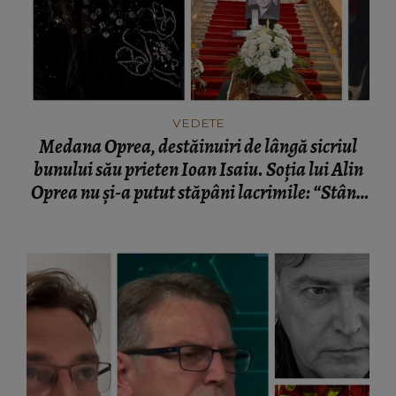
VEDETE
Medana Oprea, destăinuiri de lângă sicriul
bunului său prieten Ioan Isaiu. Soția lui Alin
Oprea nu și-a putut stăpâni lacrimile: “Stând
lângă sicriul lui, aveam senzația că îmi
vorbește.”