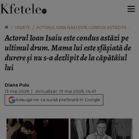
VEDETE
ACTORUL IOAN ISAIU ESTE CONDUS ASTĂZI PE
ULTIMUL DRUM. MAMA LUI ESTE SFÂȘIATĂ DE
Actorul Ioan Isaiu este condus astăzi pe
DURERE ȘI NU S-A DEZLIPIT DE LA CĂPĂTÂIUL LUI
ultimul drum. Mama lui este sfâșiată de
durere și nu s-a dezlipit de la căpătâiul
lui
Diana Puiu
13 mai 2026
Actualizat: 13 mai 2026, 14:47
Adaugă-ne ca sursă preferată în Google