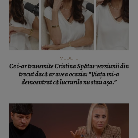
VEDETE
Ce i-ar transmite Cristina Spătar versiunii din
trecut dacă ar avea ocazia: “Viața mi-a
demosntrat că lucrurile nu stau așa.”