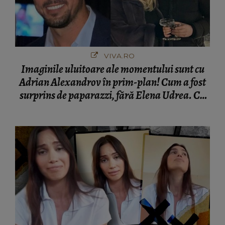
VIVA.RO
Imaginile uluitoare ale momentului sunt cu
Adrian Alexandrov în prim-plan! Cum a fost
surprins de paparazzi, fără Elena Udrea. Cu
cine s-a întâlnit partenerul fostei politiciene în
București! Gestul lui...