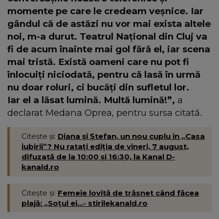
momente pe care le credeam veșnice. Iar
gândul că de astăzi nu vor mai exista altele
noi, m-a durut. Teatrul Național din Cluj va
fi de acum înainte mai gol fără el, iar scena
mai tristă. Există oameni care nu pot fi
înlocuiți niciodată, pentru că lasă în urmă
nu doar roluri, ci bucăți din sufletul lor.
Iar el a lăsat lumină. Multă lumină!”,
a
declarat Medana Oprea, pentru sursa citată.
Citește și:
Diana și Ștefan, un nou cuplu în „Casa
iubirii”? Nu ratați ediția de vineri, 7 august,
difuzată de la 10:00 și 16:30, la Kanal D-
kanald.ro
Citește și:
Femeie lovită de trăsnet când făcea
plajă: „Soțul ei...- stirilekanald.ro