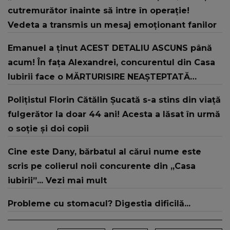
cutremurător înainte să intre în operație!
Vedeta a transmis un mesaj emoționant fanilor
Emanuel a ținut ACEST DETALIU ASCUNS până
acum! În fața Alexandrei, concurentul din Casa
Iubirii face o MĂRTURISIRE NEAȘTEPTATĂ
despre mama sa: "I-am spus și ei în față, eu nu
Polițistul Florin Cătălin Șucată s-a stins din viață
te iubesc pentru că..."
fulgerător la doar 44 ani! Acesta a lăsat în urmă
o soție și doi copii
Cine este Dany, bărbatul al cărui nume este
scris pe colierul noii concurente din „Casa
iubirii”... Vezi mai mult
Probleme cu stomacul? Digestia dificilă...