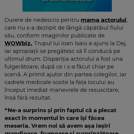
Durere de nedescris pentru
mama actorului
,
care nu s-a dezlipit de lângă căpătâiul fiului
său, conform imaginilor publicate de
WOWbiz.
Trupul lui Ioan Isaiu a ajuns la Dej,
iar apropiații se pregătesc să îl conducă pe
ultimul drum. Dispariția actorului a fost una
fulgerătoare, după ce i s-a făcut chiar pe
scenă. A primit ajutor din partea colegilor, iar
cadrele medicale sosite la fața locului au
început imediat manevrele de resuscitare,
însă fără rezultat.
“Ne-a surprins și prin faptul că a plecat
exact în momentul în care își făcea
meseria. Vrem noi să avem așa ieşiri
grandioase, frumoase și surprinzătoare,