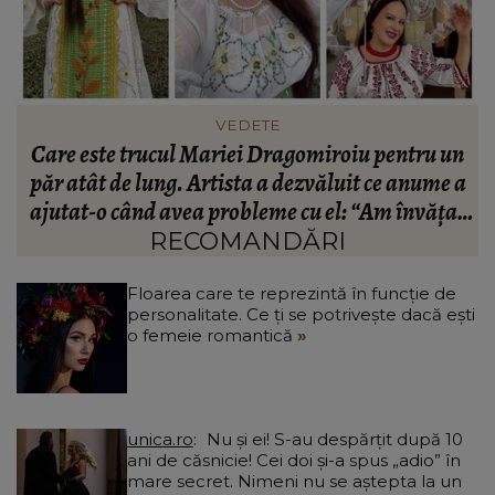
FASHION
n
Ce să porți în Italia în vara 2026. Cum să te
a
îmbraci în funcție de orașul pe care îl vizitezi
t
a
RECOMANDĂRI
Floarea care te reprezintă în funcție de
personalitate. Ce ți se potrivește dacă ești
o femeie romantică
unica.ro
Nu și ei! S-au despărțit după 10
ani de căsnicie! Cei doi și-a spus „adio” în
mare secret. Nimeni nu se aștepta la un