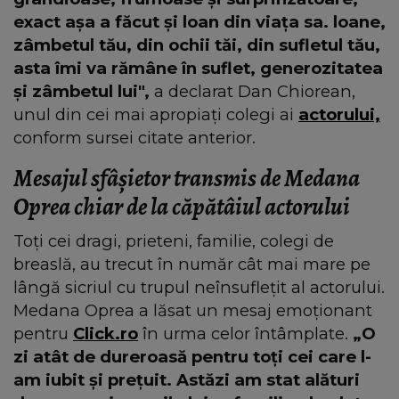
exact aşa a făcut și loan din viața sa. loane,
zâmbetul tău, din ochii tăi, din sufletul tău,
asta îmi va rămâne în suflet, generozitatea
şi zâmbetul lui",
a declarat Dan Chiorean,
unul din cei mai apropiați colegi ai
actorului,
conform sursei citate anterior.
Mesajul sfâșietor transmis de Medana
Oprea chiar de la căpătâiul actorului
Toți cei dragi, prieteni, familie, colegi de
breaslă, au trecut în număr cât mai mare pe
lângă sicriul cu trupul neînsuflețit al actorului.
Medana Oprea a lăsat un mesaj emoționant
pentru
Click.ro
în urma celor întâmplate.
„O
zi atât de dureroasă pentru toți cei care l-
am iubit și prețuit. Astăzi am stat alături