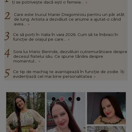
ți se potrivește dacă ești o femeie...
»
Care este trucul Mariei Dragomiroiu pentru un păr atât
de lung. Artista a dezvăluit ce anume a ajutat-o când
avea...
»
Ce să porți în Italia în vara 2026. Cum să te îmbraci în
funcție de orașul pe care...
»
Sora lui Mario Berinde, dezvăluiri cutremurătoare despre
decesul fratelui său. Ce spune tânăra despre
momentul...
»
Ce tip de machiaj te avantajează în funcție de zodie. Îți
evidențiază cel mai bine personalitatea
»