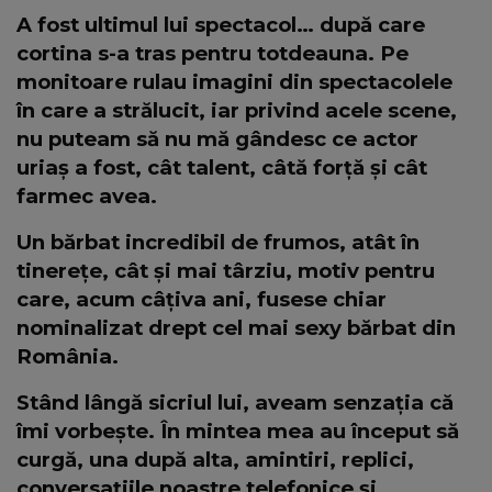
A fost ultimul lui spectacol… după care
cortina s-a tras pentru totdeauna. Pe
monitoare rulau imagini din spectacolele
în care a strălucit, iar privind acele scene,
nu puteam să nu mă gândesc ce actor
uriaș a fost, cât talent, câtă forță și cât
farmec avea.
Un bărbat incredibil de frumos, atât în
tinerețe, cât și mai târziu, motiv pentru
care, acum câțiva ani, fusese chiar
nominalizat drept cel mai sexy bărbat din
România.
Stând lângă sicriul lui, aveam senzația că
îmi vorbește. În mintea mea au început să
curgă, una după alta, amintiri, replici,
conversațiile noastre telefonice și