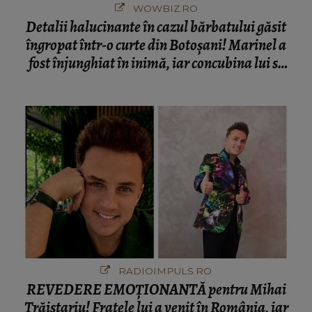
WOWBIZ.RO
Detalii halucinante în cazul bărbatului găsit
îngropat într-o curte din Botoșani! Marinel a
fost înjunghiat în inimă, iar concubina lui se
numără printre suspecți
RADIOIMPULS.RO
REVEDERE EMOȚIONANTĂ pentru Mihai
Trăistariu! Fratele lui a venit în România, iar