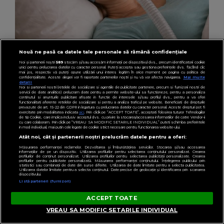
Nouă ne pasă ca datele tale personale să rămână confidențiale
Noi și partenerii noștri
589
stocăm și/sau accesăm informații pe dispozitivul dvs., precum identificatorii cookie
unici pentru prelucrarea datelor cu caracter personal. Puteți accepta sau gestiona preferințele dvs. făcând clic
mai jos, respectiv vă puteți opune utilizării unui interes legitim în orice moment pe pagina cu politica de
confidențialitate. Aceste alegeri vor fi raportate partenerilor noștri și nu vă vor afecta navigarea.
Mai multe
detalii
LIFESTYLE
Noi si partenerii nostri (retelele de socializare si agentiile de publicitate partenere, precum si furnizorii nostri de
servicii de date analitice) prelucram date pentru a permite website-ului sa functioneze, pentru a personaliza
(P) Oboseala care nu trece: când opt ore de
continutul si anunturile publicitare afisate in functie de interesele si/sau profilul dvs., pentru a va oferi
functionalitati aferente retelelor de socializare si pentru a analiza traficul pe website. Beneficiati de drepturile
prevazute de art. 15-22 din GDPR in legatura cu prelucrarea datelor cu caracter personal. Aceste drepturi pot fi
somn nu mai sunt de ajuns
exercitate prin modalitatea indicata
aici
. Prin click pe “ACCEPT TOATE”, acceptati folosirea tuturor Tehnologiilor
de tip Cookie, care implica inclusiv acceptul dvs. cu privire la stocarea/accesarea informatiilor de catre Vendor-ii
cu care colaboram. Prin click pe “VREAU SA MODIFIC SETARILE INDIVIDUAL” puteti schimba preferintele
in mod individual, mai putin cele legate de cookie strict necesare pentru functionarea website-ului.
Atât noi, cât și partenerii noștri prelucrăm datele pentru a oferi:
Măsurarea performanței reclamelor. Dezvoltarea și îmbunătățirea serviciilor. Stocarea și/sau accesarea
informațiilor de pe un dispozitiv. Utilizarea profilurilor pentru selectarea conținutului personalizat. Crearea
profilurilor de conținut personalizat. Utilizarea profilurilor pentru selectarea publicității personalizate. Crearea
profilurilor pentru publicitate personalizată. Măsurarea performanței conținutului. Înțelegerea publicului prin
statistici sau combinații de date din surse diferite. Utilizarea de date limitate pentru a selecta publicitatea.
Utilizarea datelor limitate pentru a selecta conținutul. Date precise de geolocație și identificarea prin scanarea
dispozitivului.
Listă parteneri (furnizori)
ACCEPT TOATE
VREAU SA MODIFIC SETARILE INDIVIDUAL