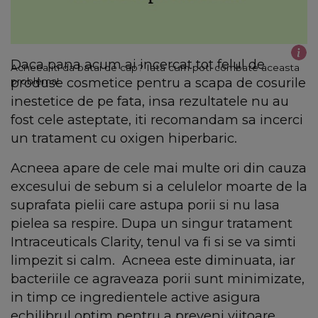
Daca pana acum ai incercat tot felul de
Acneea iti da batai de cap? Iata cum poti combate aceasta
produse cosmetice pentru a scapa de cosurile
problema!
inestetice de pe fata, insa rezultatele nu au
fost cele asteptate, iti recomandam sa incerci
un tratament cu oxigen hiperbaric.
Acneea apare de cele mai multe ori din cauza
excesului de sebum si a celulelor moarte de la
suprafata pielii care astupa porii si nu lasa
pielea sa respire. Dupa un singur tratament
Intraceuticals Clarity, tenul va fi si se va simti
limpezit si calm. Acneea este diminuata, iar
bacteriile ce agraveaza porii sunt minimizate,
in timp ce ingredientele active asigura
echilibrul optim pentru a preveni viitoare