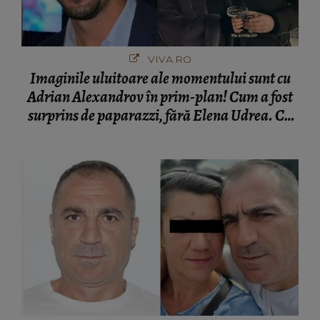
VIVA.RO
Imaginile uluitoare ale momentului sunt cu
Adrian Alexandrov în prim-plan! Cum a fost
surprins de paparazzi, fără Elena Udrea. Cu
cine s-a întâlnit partenerul fostei politiciene în
București! Gestul lui...