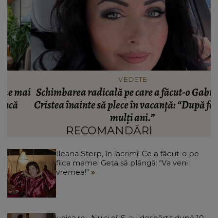
VEDETE
ai
Schimbarea radicală pe care a făcut-o Gabriela
Cristea înainte să plece în vacanță: “După foarte
mulți ani.”
RECOMANDĂRI
Ileana Sterp, în lacrimi! Ce a făcut-o pe
fiica mamei Geta să plângă: “Va veni
vremea!”
unica.ro
Nu și ei! S-au despărțit după 10