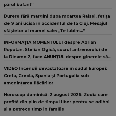
părul bufant”
Durere fără margini după moartea Raisei, fetița
de 9 ani ucisă în accidentul de la Cluj. Mesajul
sfâșietor al mamei sale: „Te iubim…”
INFORMAȚIA MOMENTULUI despre Adrian
Ropotan. Stelian Ogică, socrul antrenorului de
la Dinamo 2, face ANUNȚUL despre ginerele său:
"L-au resuscitat și..."
VIDEO Incendii devastatoare în sudul Europei:
Creta, Grecia, Spania și Portugalia sub
amenințarea flăcărilor
Horoscop duminică, 2 august 2026: Zodia care
profită din plin de timpul liber pentru se odihni
și a petrece timp în familie