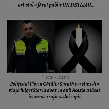
artistul a făcut public UN DETALIU
NEAȘTEPTAT: "Nu știu ce să-i zic. Voi ce
spuneți ? Să se..."
KANALD2.RO
Polițistul Florin Cătălin Șucată s-a stins din
viață fulgerător la doar 44 ani! Acesta a lăsat
în urmă o soție și doi copii