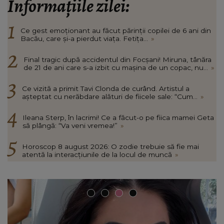
Informațiile zilei:
Ce gest emoționant au făcut părinții copilei de 6 ani din
Bacău, care și-a pierdut viața. Fetița...
»
Final tragic după accidentul din Focșani! Miruna, tânăra
de 21 de ani care s-a izbit cu mașina de un copac, nu...
»
Ce vizită a primit Tavi Clonda de curând. Artistul a
așteptat cu nerăbdare alături de fiicele sale: “Cum...
»
Ileana Sterp, în lacrimi! Ce a făcut-o pe fiica mamei Geta
să plângă: “Va veni vremea!”
»
Horoscop 8 august 2026: O zodie trebuie să fie mai
atentă la interacțiunile de la locul de muncă
»