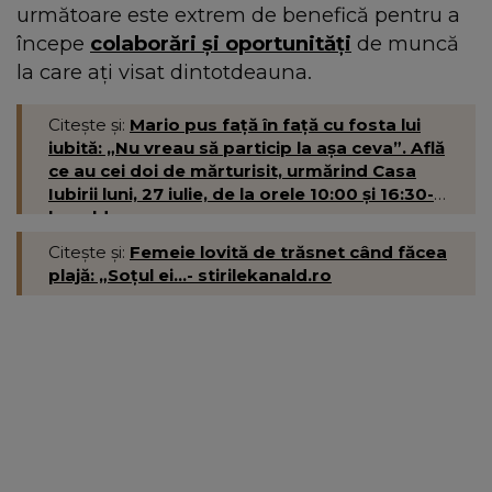
următoare este extrem de benefică pentru a
începe
colaborări și oportunități
de muncă
la care ați visat dintotdeauna.
Citește și:
Mario pus față în față cu fosta lui
iubită: „Nu vreau să particip la așa ceva”. Află
ce au cei doi de mărturisit, urmărind Casa
Iubirii luni, 27 iulie, de la orele 10:00 și 16:30-
kanald.ro
Citește și:
Femeie lovită de trăsnet când făcea
plajă: „Soțul ei...- stirilekanald.ro