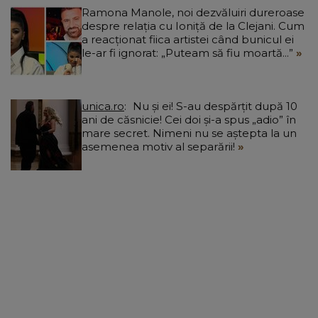
Ramona Manole, noi dezvăluiri dureroase
despre relația cu Ioniță de la Clejani. Cum
a reacționat fiica artistei când bunicul ei
le-ar fi ignorat: „Puteam să fiu moartă...”
unica.ro
Nu și ei! S-au despărțit după 10
ani de căsnicie! Cei doi și-a spus „adio” în
mare secret. Nimeni nu se aștepta la un
asemenea motiv al separării!