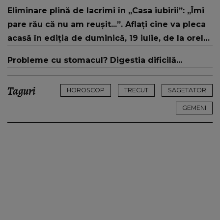
ce aspect fizic uluitor avea aceasta la 19 ani:
Eliminare plină de lacrimi în „Casa iubirii”: „Îmi
„Tinerețe rebelă”
pare rău că nu am reușit...”. Aflați cine va pleca
acasă în ediția de duminică, 19 iulie, de la orele
16:00 și 19:00, doar la Kanal D
Probleme cu stomacul? Digestia dificilă...
Taguri
HOROSCOP
TRECUT
SAGETATOR
GEMENI