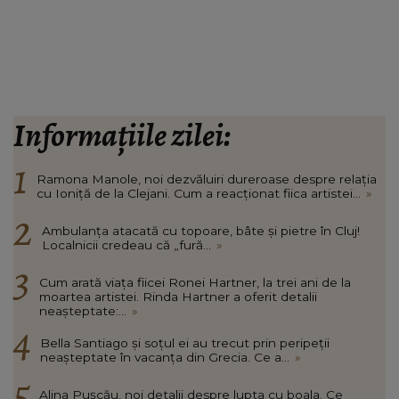
Informațiile zilei:
Ramona Manole, noi dezvăluiri dureroase despre relația
cu Ioniță de la Clejani. Cum a reacționat fiica artistei...
»
Ambulanța atacată cu topoare, bâte și pietre în Cluj!
Localnicii credeau că „fură...
»
Cum arată viața fiicei Ronei Hartner, la trei ani de la
moartea artistei. Rinda Hartner a oferit detalii
neașteptate:...
»
Bella Santiago și soțul ei au trecut prin peripeții
neașteptate în vacanța din Grecia. Ce a...
»
Alina Pușcău, noi detalii despre lupta cu boala. Ce