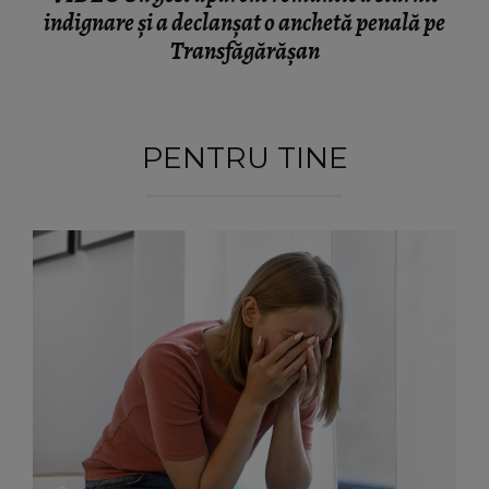
indignare și a declanșat o anchetă penală pe
Transfăgărășan
PENTRU TINE