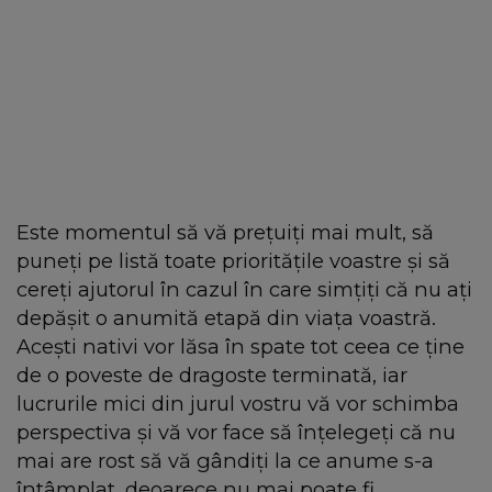
Este momentul să vă prețuiți mai mult, să
puneți pe listă toate prioritățile voastre și să
cereți ajutorul în cazul în care simțiți că nu ați
depășit o anumită etapă din viața voastră.
Acești nativi vor lăsa în spate tot ceea ce ține
de o poveste de dragoste terminată, iar
lucrurile mici din jurul vostru vă vor schimba
perspectiva și vă vor face să înțelegeți că nu
mai are rost să vă gândiți la ce anume s-a
întâmplat, deoarece nu mai poate fi