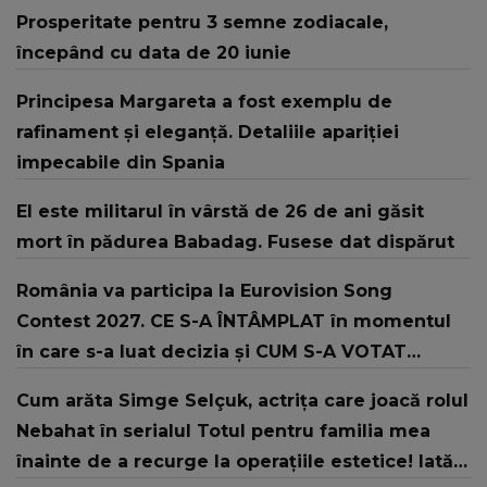
Prosperitate pentru 3 semne zodiacale,
începând cu data de 20 iunie
Principesa Margareta a fost exemplu de
rafinament și eleganță. Detaliile apariției
impecabile din Spania
El este militarul în vârstă de 26 de ani găsit
mort în pădurea Babadag. Fusese dat dispărut
România va participa la Eurovision Song
Contest 2027. CE S-A ÎNTÂMPLAT în momentul
în care s-a luat decizia și CUM S-A VOTAT
revenirea în concurs: "Reprezintă un proiect
Cum arăta Simge Selçuk, actrița care joacă rolul
strategic de..."
Nebahat în serialul Totul pentru familia mea
înainte de a recurge la operațiile estetice! Iată