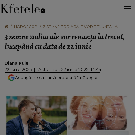
HOROSCOP
3 SEMNE ZODIACALE VOR RENUNȚA LA
TRECUT, ÎNCEPÂND CU DATA DE 22 IUNIE
3 semne zodiacale vor renunța la trecut,
începând cu data de 22 iunie
Diana Puiu
22 iunie 2025
Actualizat: 22 iunie 2025, 14:44
Adaugă-ne ca sursă preferată în Google