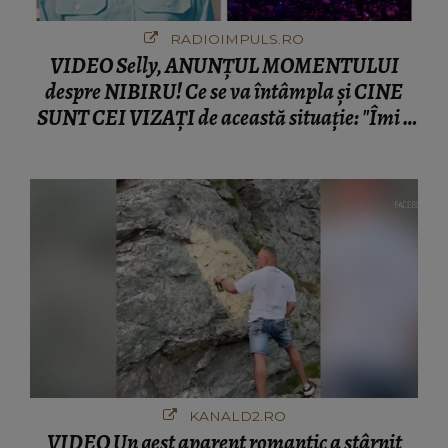
RADIOIMPULS.RO
VIDEO Selly, ANUNȚUL MOMENTULUI
despre NIBIRU! Ce se va întâmpla și CINE
SUNT CEI VIZAȚI de această situație: "Îmi e
ciudă că..."
KANALD2.RO
VIDEO Un gest aparent romantic a stârnit