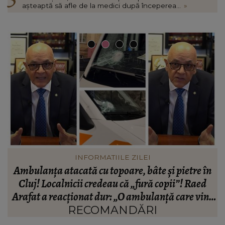
așteaptă să afle de la medici după începerea...
»
VEDETE
n
Cum arată viața fiicei Ronei Hartner, la trei ani
de la moartea artistei. Rinda Hartner a oferit
e
detalii neașteptate: „Nu ne lasă să mutăm nimic.”
RECOMANDĂRI