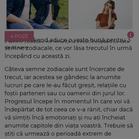
4 POZE
Acest weekend aduce o veste bună pentru 3
3 semne zodiacale vor renunța la trecut, începând cu data
semne zodiacale, ce vor lăsa trecutul în urmă
de 22 iunie
începând cu această zi.
Câteva semne zodiacale sunt încercate de
trecut, iar acestea se gândesc la anumite
lucruri pe care le-au făcut greșit, relațiile cu
foștii parteneri sau cu oamenii din jurul lor.
Progresul începe în momentul în care voi vă
îndepărtat de tot ceea ce v-a rănit, chiar dacă
vă simțiți încă emoționați și nu ați încheiat
anumite capitole din viața voastră. Trebuie să
știți că urmează o perioadă extrem de