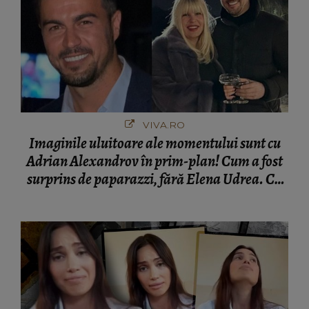
VIVA.RO
Imaginile uluitoare ale momentului sunt cu
Adrian Alexandrov în prim-plan! Cum a fost
surprins de paparazzi, fără Elena Udrea. Cu
cine s-a întâlnit partenerul fostei politiciene în
București! Gestul lui...