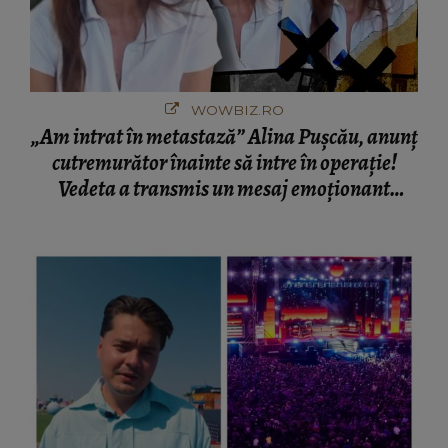
WOWBIZ.RO
„Am intrat în metastază” Alina Pușcău, anunț
cutremurător înainte să intre în operație!
Vedeta a transmis un mesaj emoționant
fanilor