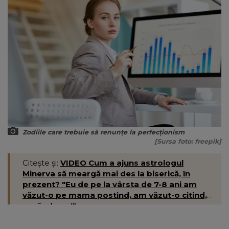
Zodiile care trebuie să renunțe la perfecționism
[Sursa foto: freepik]
Citește și:
VIDEO Cum a ajuns astrologul
Minerva să meargă mai des la biserică, în
prezent? "Eu de pe la vârsta de 7-8 ani am
văzut-o pe mama postind, am văzut-o citind,
rugându-se!"