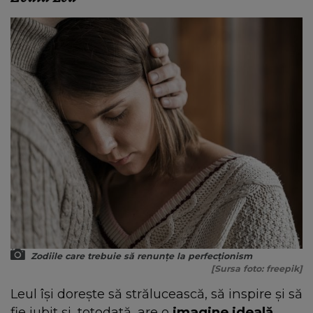
Zodiile care trebuie să renunțe la perfecționism
[Sursa foto: freepik]
Leul își dorește să strălucească, să inspire și să
fie iubit și, totodată, are o
imagine ideală