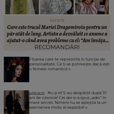
FASHION
n
Ce să porți în Italia în vara 2026. Cum să te
a
îmbraci în funcție de orașul pe care îl vizitezi
t
a
RECOMANDĂRI
Floarea care te reprezintă în funcție de
personalitate. Ce ți se potrivește dacă ești
o femeie romantică
unica.ro
Nu și ei! S-au despărțit după 10
ani de căsnicie! Cei doi și-a spus „adio” în
mare secret. Nimeni nu se aștepta la un
asemenea motiv al separării!