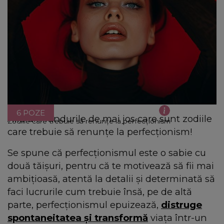
6 POZE
Află din rândurile de mai jos care sunt zodiile
Zodiile care trebuie să renunțe la perfecționism
care trebuie să renunțe la perfecționism!
Se spune că perfecționismul este o sabie cu
două tăișuri, pentru că te motivează să fii mai
ambițioasă, atentă la detalii și determinată să
faci lucrurile cum trebuie însă, pe de altă
parte, perfecționismul epuizează,
distruge
spontaneitatea și transformă
viața într-un