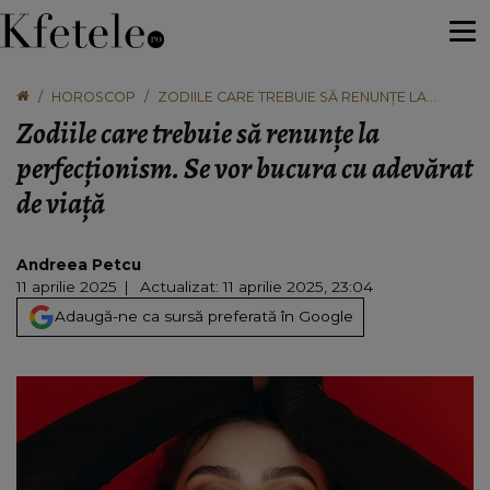
HOROSCOP
ZODIILE CARE TREBUIE SĂ RENUNȚE LA
PERFECȚIONISM. SE VOR BUCURA CU
Zodiile care trebuie să renunțe la
ADEVĂRAT DE VIAȚĂ
perfecționism. Se vor bucura cu adevărat
de viață
Andreea Petcu
11 aprilie 2025
Actualizat: 11 aprilie 2025, 23:04
Adaugă-ne ca sursă preferată în Google