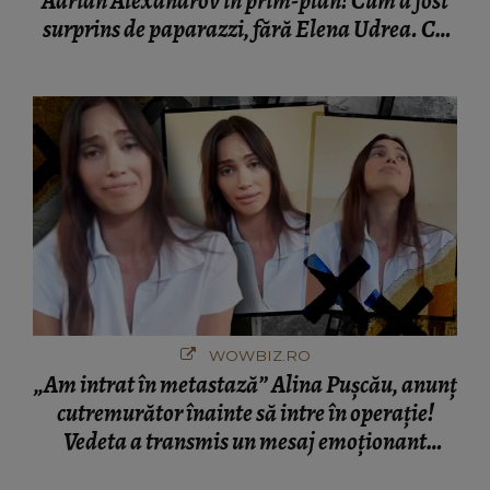
Adrian Alexandrov în prim-plan! Cum a fost
surprins de paparazzi, fără Elena Udrea. Cu
cine s-a întâlnit partenerul fostei politiciene în
București! Gestul lui...
WOWBIZ.RO
„Am intrat în metastază” Alina Pușcău, anunț
cutremurător înainte să intre în operație!
Vedeta a transmis un mesaj emoționant
fanilor