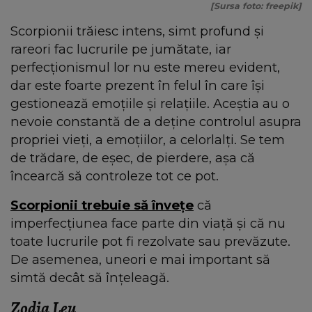
[Sursa foto: freepik]
Scorpionii trăiesc intens, simt profund și
rareori fac lucrurile pe jumătate, iar
perfecționismul lor nu este mereu evident,
dar este foarte prezent în felul în care își
gestionează emoțiile și relațiile. Aceștia au o
nevoie constantă de a deține controlul asupra
propriei vieți, a emoțiilor, a celorlalți. Se tem
de trădare, de eșec, de pierdere, așa că
încearcă să controleze tot ce pot.
Scorpionii trebuie să învețe
că
imperfecțiunea face parte din viață și că nu
toate lucrurile pot fi rezolvate sau prevăzute.
De asemenea, uneori e mai important să
simtă decât să înțeleagă.
Zodia Leu