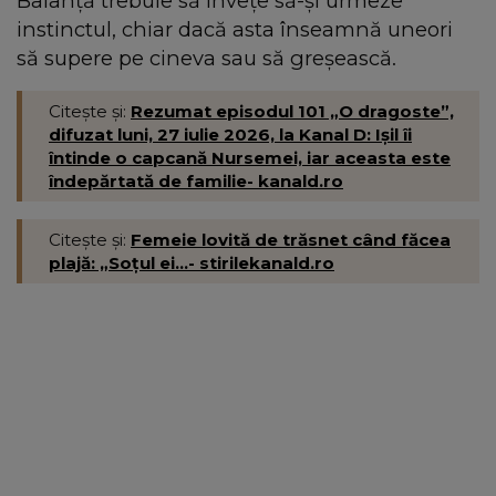
Balanță trebuie să învețe să-și urmeze
instinctul, chiar dacă asta înseamnă uneori
să supere pe cineva sau să greșească.
Citește și:
Rezumat episodul 101 „O dragoste”,
difuzat luni, 27 iulie 2026, la Kanal D: Ișil îi
întinde o capcană Nursemei, iar aceasta este
îndepărtată de familie- kanald.ro
Citește și:
Femeie lovită de trăsnet când făcea
plajă: „Soțul ei...- stirilekanald.ro