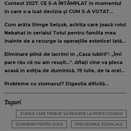
Contest 2027. CE S-A ÎNTÂMPLAT în momentul
în care s-a luat decizia și CUM S-A VOTAT
revenirea în concurs: "Reprezintă un proiect
Cum arăta Simge Selçuk, actrița care joacă rolul
strategic de..."
Nebahat în serialul Totul pentru familia mea
înainte de a recurge la operațiile estetice! Iată
ce aspect fizic uluitor avea aceasta la 19 ani:
Eliminare plină de lacrimi în „Casa iubirii”: „Îmi
„Tinerețe rebelă”
pare rău că nu am reușit...”. Aflați cine va pleca
acasă în ediția de duminică, 19 iulie, de la orele
16:00 și 19:00, doar la Kanal D
Probleme cu stomacul? Digestia dificilă...
Taguri
ZODIILE CARE TREBUIE SĂ RENUNȚE LA PERFECȚIONISM
SCHIMBARI PENTRU ZODII
PREVIZIUNILE ZODIACALE