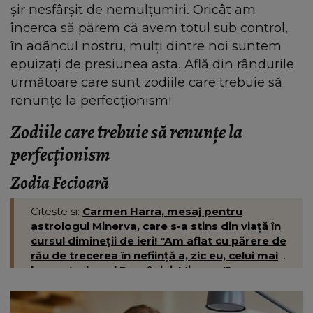
șir nesfârșit de nemulțumiri. Oricât am
încerca să părem că avem totul sub control,
în adâncul nostru, mulți dintre noi suntem
epuizați de presiunea asta. Află din rândurile
următoare care sunt zodiile care trebuie să
renunțe la perfecționism!
Zodiile care trebuie să renunțe la
perfecționism
Zodia Fecioară
Citește și:
Carmen Harra, mesaj pentru
astrologul Minerva, care s-a stins din viață în
cursul dimineții de ieri! "Am aflat cu părere de
rău de trecerea în neființă a, zic eu, celui mai
bun astrolog al României, Minerva!"