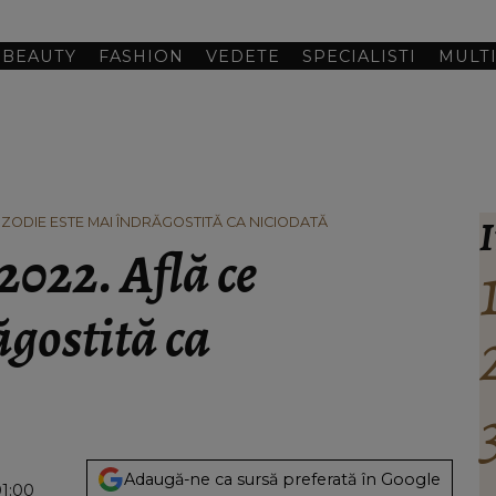
BEAUTY
FASHION
VEDETE
SPECIALISTI
MULT
I
E ZODIE ESTE MAI ÎNDRĂGOSTITĂ CA NICIODATĂ
2022. Află ce
ăgostită ca
Adaugă-ne ca sursă preferată în Google
01:00