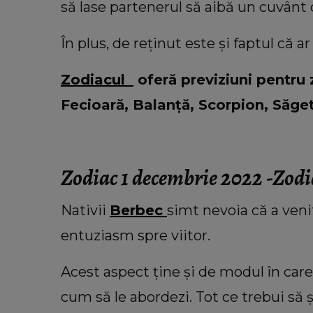
Cu câți bani a rămas Oana Lis
să lase partenerul să aibă un cuvânt de
cumpere mâncare pentru ea și soț
Viorel: „Abia mâine luăm pens
În plus, de reținut este și faptul că ar
Zodiacul
oferă previziuni pentru 
Fecioară, Balanță, Scorpion, Săget
Zodiac 1 decembrie 2022 -Zodi
Nativii
Berbec
simt nevoia că a ven
entuziasm spre viitor.
Acest aspect ține și de modul în care a
cum să le abordezi. Tot ce trebui să ș