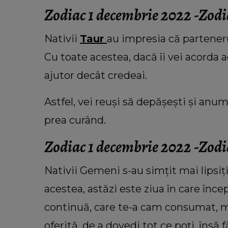
Zodiac 1 decembrie 2022 -Zod
Nativii
Taur
au impresia că partenerul
Cu toate acestea, dacă îi vei acorda a
ajutor decât credeai.
Astfel, vei reuși să depășești și anumi
prea curând.
Zodiac 1 decembrie 2022 -Zod
Nativii Gemeni s-au simțit mai lipsiț
acestea, astăzi este ziua în care încep
continuă, care te-a cam consumat, ma
oferită, de a dovedi tot ce poți, însă 