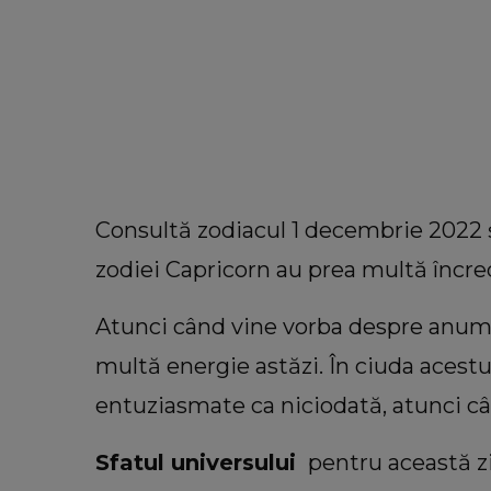
Consultă zodiacul 1 decembrie 2022 şi 
zodiei Capricorn au prea multă încred
Atunci când vine vorba despre anumit
multă energie astăzi. În ciuda acestui
entuziasmate ca niciodată, atunci câ
Sfatul universului
pentru această z
VEDETE