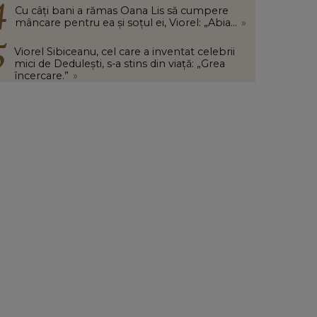
Cu câți bani a rămas Oana Lis să cumpere
mâncare pentru ea și soțul ei, Viorel: „Abia...
»
Viorel Sibiceanu, cel care a inventat celebrii
mici de Dedulești, s-a stins din viață: „Grea
încercare.”
»