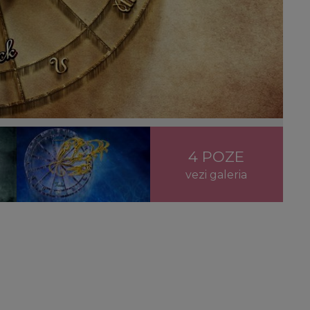
4 POZE
vezi galeria