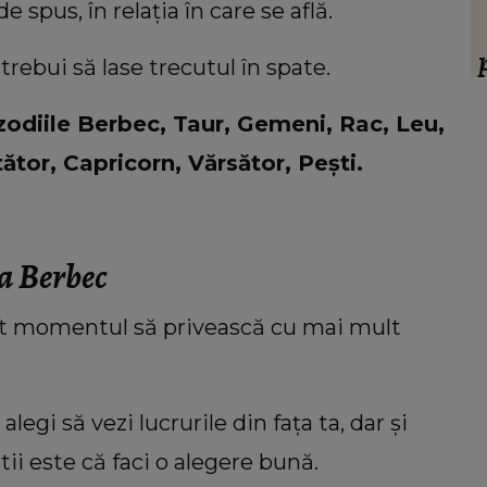
 să
Ce oraș ar trebui să vizitezi în
 spus, în relația în care se află.
ul ei,
urnătoarea vacanță, în funcție de zodie
ia.”
 trebui să lase trecutul în spate.
f
ț
zodiile Berbec, Taur, Gemeni, Rac, Leu,
ător, Capricorn, Vărsător, Pești.
a Berbec
it momentul să privească cu mai mult
legi să vezi lucrurile din fața ta, dar și
tii este că faci o alegere bună.