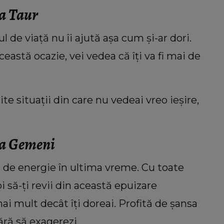
ia Taur
 de viață nu îi ajută așa cum și-ar dori.
ceastă ocazie, vei vedea că îți va fi mai de
te situații din care nu vedeai vreo ieșire,
ia Gemeni
i de energie în ultima vreme. Cu toate
i să-ți revii din această epuizare
i mult decât îți doreai. Profită de șansa
fără să exagerezi.