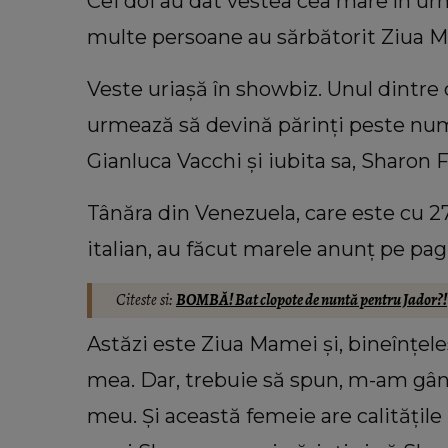
Cei doi au dat vestea cea mare în urm
multe persoane au sărbătorit Ziua Ma
Veste uriașă în showbiz. Unul dintre
urmează să devină părinți peste numa
Gianluca Vacchi și iubita sa, Sharon 
Tânăra din Venezuela, care este cu 2
VEDETE
Cu câți bani a rămas Oana Lis
italian, au făcut marele anunț pe pag
cumpere mâncare pentru ea și soț
Viorel: „Abia mâine luăm pens
Citeste si:
BOMBĂ! Bat clopote de nuntă pentru Jador?! „
Astăzi este Ziua Mamei și, bineînțe
mea. Dar, trebuie să spun, m-am gân
meu. Și această femeie are calitățile 