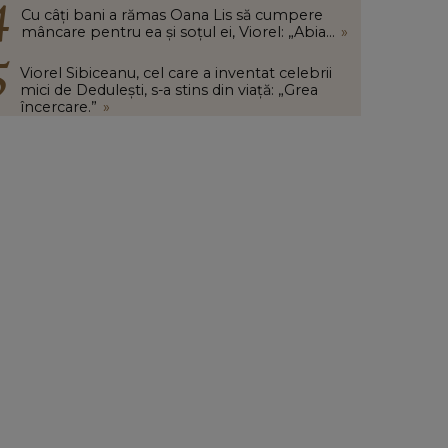
Cu câți bani a rămas Oana Lis să cumpere
mâncare pentru ea și soțul ei, Viorel: „Abia...
»
Viorel Sibiceanu, cel care a inventat celebrii
mici de Dedulești, s-a stins din viață: „Grea
încercare.”
»