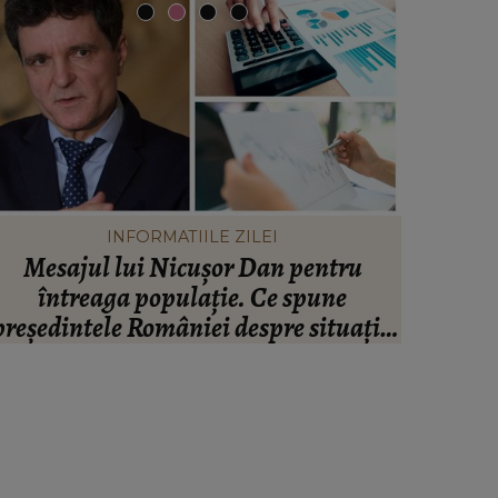
INFORMATIILE ZILEI
Mesajul lui Nicușor Dan pentru
Valen
întreaga populație. Ce spune
infide
președintele României despre situația
artistul
inanciară și puterea de cumpărare din
ară: “Există incertitudine cu privire la
viitor.”