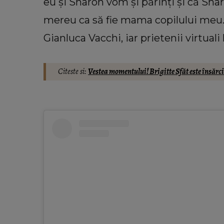
eu și Sharon vom și părinți și că Sh
mereu ca să fie mama copilului meu.
Gianluca Vacchi, iar prietenii virtuali 
Citeste si:
Vestea momentului! Brigitte Sfăt este însărcin