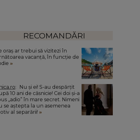
RECOMANDĂRI
 oraș ar trebui să vizitezi în
rnătoarea vacanță, în funcție de
odie
nica.ro
Nu și ei! S-au despărțit
pă 10 ani de căsnicie! Cei doi și-a
pus „adio” în mare secret. Nimeni
u se aștepta la un asemenea
tiv al separării!