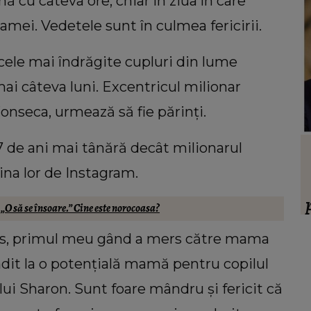
ă cu câteva ore, chiar în ziua în care
mei. Vedetele sunt în culmea fericirii.
 cele mai îndrăgite cupluri din lume
i câteva luni. Excentricul milionar
Fonseca, urmează să fie părinți.
7 de ani mai tânără decât milionarul
HOROSCOP
 să
Ce oraș ar trebui să vizitezi în
ina lor de Instagram.
ul ei,
urnătoarea vacanță, în funcție de zodie
ia.”
O să se însoare.” Cine este norocoasa?
f
les, primul meu gând a mers către mama
ț
dit la o potențială mamă pentru copilul
lui Sharon. Sunt foare mândru și fericit că