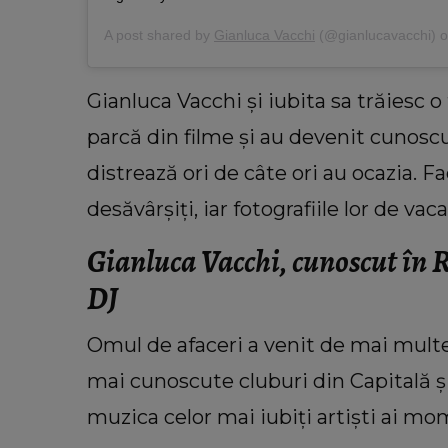
A post shared by
Gianluca Vacchi
(@gianlucavacchi) 
Gianluca Vacchi şi iubita sa trăiesc
parcă din filme și au devenit cunosc
distrează ori de câte ori au ocazia. 
desăvârșiți, iar fotografiile lor de va
Gianluca Vacchi, cunoscut în R
DJ
Omul de afaceri a venit de mai multe 
mai cunoscute cluburi din Capitală și 
muzica celor mai iubiți artiști ai mo