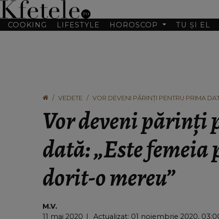
COOKING
LIFESTYLE
HOROSCOP
TU ȘI EL
VEDETE
VOR DEVENI PĂRINȚI PENTRU PRIMA DAT
Vor deveni părinți
dată: „Este femeia
dorit-o mereu”
M.V.
11 mai 2020
Actualizat: 01 noiembrie 2020, 03:0