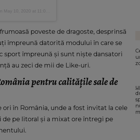
on
May 10, 2020 at 11:03am PDT
 o frumoasă poveste de dragoste, desprinsă
uți împreună datorită modului în care se
Ce
Fac sport împreună și sunt niște dansatori
u
z
canță au zeci de mii de Like-uri.
omânia pentru calitățile sale de
u
du
s
n
ori în România, unde a fost invitat la cele
mo
de pe litoral și a mixat ore întregi pe
mentului.