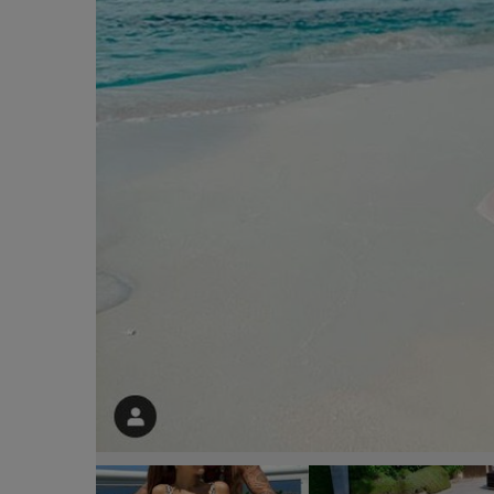
Gianluca Vacchi și Sharon Fonseca vor deveni păr