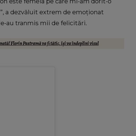
aron este femeia pe care mi-am dorit-o
”, a dezvăluit extrem de emoționat
le-au tranmis mii de felicitări.
ată! Florin Pastramă va fi tătic, își va îndeplini visul