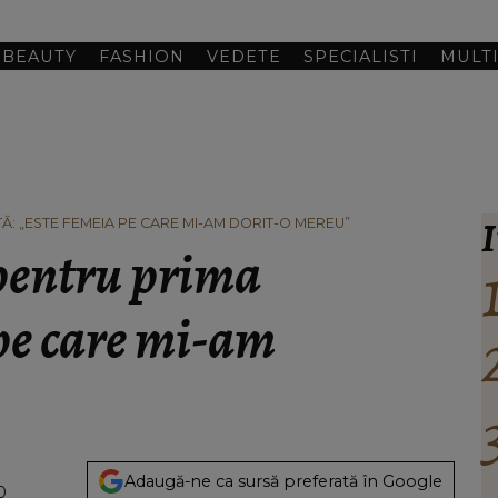
BEAUTY
FASHION
VEDETE
SPECIALISTI
MULT
I
Ă: „ESTE FEMEIA PE CARE MI-AM DORIT-O MEREU”
 pentru prima
 pe care mi-am
Adaugă-ne ca sursă preferată în Google
0