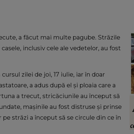
trecute, a făcut mai multe pagube. Străzile
 casele, inclusiv cele ale vedetelor, au fost
ursul zilei de joi, 17 iulie, iar în doar
statoare, a adus după el și ploaia care a
una a trecut, stricăciunile au început să
INFORMATIILE ZILEI
undate, mașinile au fost distruse și prinse
oala.
Când vor putea intra locatarii în blocul
din Rahova, la aproape 10 luni de la
r pe străzi a început să se circule din ce în
vreau
explozie. Ciprian Ciucu a făcut
c
anunțul: „Partea de deasupra zonei