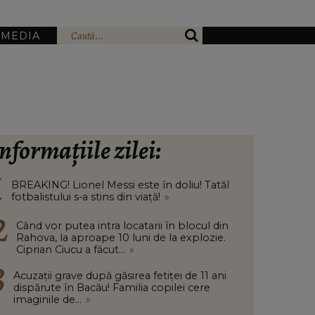
IMEDIA
nformațiile zilei:
BREAKING! Lionel Messi este în doliu! Tatăl
fotbalistului s-a stins din viață!
»
Când vor putea intra locatarii în blocul din
Rahova, la aproape 10 luni de la explozie.
Ciprian Ciucu a făcut...
»
Acuzații grave după găsirea fetiței de 11 ani
dispărute în Bacău! Familia copilei cere
imaginile de...
»