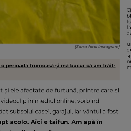
C
b
l
f
d
u
[Sursa foto: Instagram]
du
s
n
st o perioadă frumoasă şi mă bucur că am trăit-
mo
t și ele afectate de furtună, printre care și
videoclip în mediul online, vorbind
t subsolul casei, garajul, iar vântul a fost
upt acolo. Aici e taifun. Am apă în