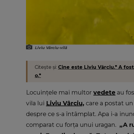
Liviu Vârciu-vilă
Citește și:
Cine este Liviu Vârciu." A fo
o."
Locuințele mai multor
vedete
au fos
vila lui
Liviu Vârciu,
care a postat un 
despre ce s-a întâmplat. Apa i-a inunda
comparat cu forța unui uragan.
„A r