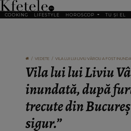
COOKING
LIFESTYLE
HOROSCOP
TU ȘI EL
VEDETE
VILA LUI LUI LIVIU VÂRCIU A FOST INUN
URAGAN SIGUR.”
Vila lui lui Liviu Vâ
inundată, după furt
trecute din Bucureș
sigur.”