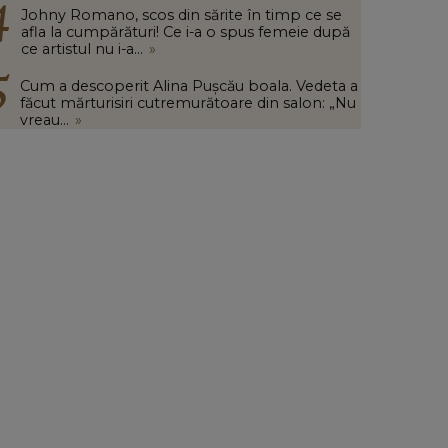
Johny Romano, scos din sărite în timp ce se
afla la cumpărături! Ce i-a o spus femeie după
ce artistul nu i-a...
»
Cum a descoperit Alina Pușcău boala. Vedeta a
făcut mărturisiri cutremurătoare din salon: „Nu
vreau...
»