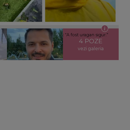
a de zilele trecute din București: “A fost uragan sigur.”
4 POZE
vezi galeria