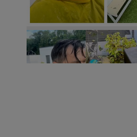
Vila lui lui Liviu Vârciu a fost inundată, după furtun