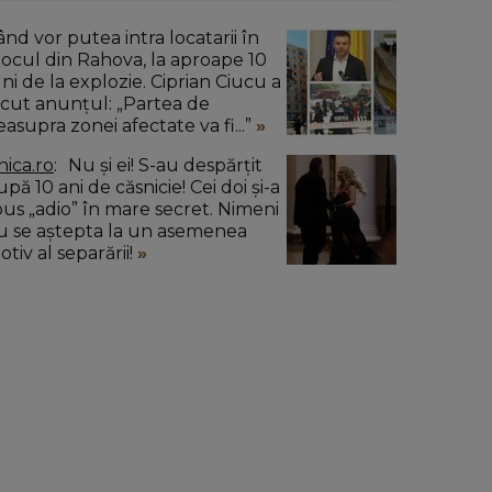
ând vor putea intra locatarii în
locul din Rahova, la aproape 10
uni de la explozie. Ciprian Ciucu a
ăcut anunțul: „Partea de
easupra zonei afectate va fi...”
nica.ro
Nu și ei! S-au despărțit
pă 10 ani de căsnicie! Cei doi și-a
pus „adio” în mare secret. Nimeni
u se aștepta la un asemenea
tiv al separării!