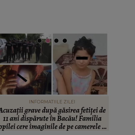
INFORMATIILE ZILEI
Acuzații grave după găsirea fetiței de
Johny Ro
11 ani dispărute în Bacău! Familia
ce se af
opilei cere imaginile de pe camerele de
femeie d
supraveghere: „Nu s-a mai dus sora