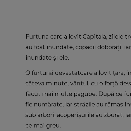
Furtuna care a lovit Capitala, zilele 
au fost inundate, copacii doborâți, iar
inundate și ele.
O furtună devastatoare a lovit țara, în c
câteva minute, vântul, cu o forță deva
făcut mai multe pagube. După ce furt
VEDETE
fie numărate, iar străzile au rămas in
Cum a descoperit Alina Pușcău b
Vedeta a făcut mărturisiri
sub arbori, acoperișurile au zburat, ia
cutremurătoare din salon: „Nu 
ce mai greu.
să vă fie milă de mine.”